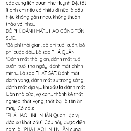
các cung liên quan như Huynh Đệ, tất 
ít anh em nếu có nhiều đi nữa là dấu 
hiệu không gần nhau, không thuận 
thảo với nhau.
BỎ PHÍ, ĐÁNH MẤT… HAO CÔNG TỐN 
SỨC…
*Bỏ phí thời gian, bỏ phí tuổi xuân, bỏ 
phí cuộc đời... Là sao PHÁ QUÂN
*Đánh mất thời gian, đánh mất tuổi 
xuân, tuổi thơ ngây, đánh mất chính 
mình... Là sao THẤT SÁT. Đánh mất 
danh vọng, đánh mất sự trong sáng, 
đánh mất địa vị… khi xấu là đánh mất 
luôn nhà cửa, vợ con… thành kẻ thất 
nghiệp, thất vọng, thất bại là tên ăn 
mày. Có câu:
“PHÁ HAO LINH NHẪN Quan Lộc vị 
đáo xứ khất cầu”. Câu nầy được diễn 
nôm là: “PHÁ HAO LINH NHẪN cung 