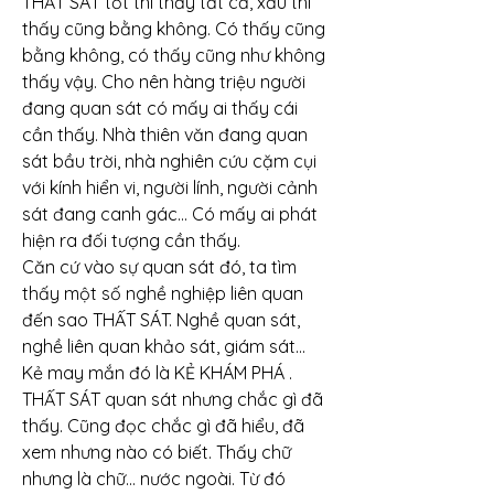
THẤT SÁT tốt thì thấy tất cả, xấu thì 
thấy cũng bằng không. Có thấy cũng 
bằng không, có thấy cũng như không 
thấy vậy. Cho nên hàng triệu người 
đang quan sát có mấy ai thấy cái 
cần thấy. Nhà thiên văn đang quan 
sát bầu trời, nhà nghiên cứu cặm cụi 
với kính hiển vi, người lính, người cảnh 
sát đang canh gác… Có mấy ai phát 
hiện ra đối tượng cần thấy.
Căn cứ vào sự quan sát đó, ta tìm 
thấy một số nghề nghiệp liên quan 
đến sao THẤT SÁT. Nghề quan sát, 
nghề liên quan khảo sát, giám sát…
Kẻ may mắn đó là KẺ KHÁM PHÁ .
THẤT SÁT quan sát nhưng chắc gì đã 
thấy. Cũng đọc chắc gì đã hiểu, đã 
xem nhưng nào có biết. Thấy chữ 
nhưng là chữ… nước ngoài. Từ đó 