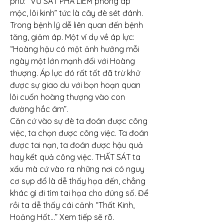
phú: “VŨ SÁT PHÁ LIÊM phòng áp 
mộc, lôi kinh” tức là cây đè sét đánh. 
Trong bệnh lý dễ liên quan đến bệnh 
tăng, giảm áp. Một ví dụ về áp lực:
“Hoàng hậu có một ảnh hưởng mỗi 
ngày một lớn mạnh đối với Hoàng 
thượng. Áp lực đó rất tốt đã trừ khử 
được sự giao du với bọn hoạn quan 
lôi cuốn hoàng thượng vào con 
đường hắc ám”.
Căn cứ vào sự đè ta đoán được công 
việc, ta chọn được công việc. Ta đoán 
được tai nạn, ta đoán được hậu quả 
hay kết quả công việc. THẤT SÁT ta 
xấu mà cứ vào ra những nơi có nguy 
cơ sụp đổ là dễ thấy họa đến, chẳng 
khác gì đi tìm tai họa cho đúng số. Để 
rồi ta dễ thấy cái cảnh “Thất Kinh, 
Hoảng Hốt…” Xem tiếp sẽ rõ.