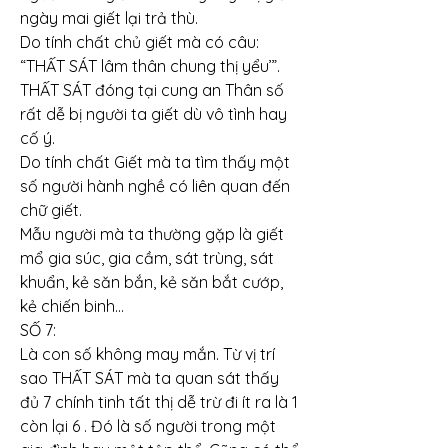
ngày mai giết lại trả thù.
Do tính chất chủ giết mà có câu: 
“THẤT SÁT lâm thân chung thị yểu’”. 
THẤT SÁT đóng tại cung an Thân số 
rất dễ bị người ta giết dù vô tình hay 
cố ý.
Do tính chất Giết mà ta tìm thấy một 
số người hành nghề có liên quan đến 
chữ giết.
Mẫu người mà ta thường gặp là giết 
mổ gia súc, gia cầm, sát trùng, sát 
khuẩn, kẻ săn bắn, kẻ săn bắt cướp, 
kẻ chiến binh...
SỐ 7:
Là con số không may mắn. Từ vị trí 
sao THẤT SÁT mà ta quan sát thấy 
đủ 7 chính tinh tất thị dễ trừ đi ít ra là 1 
còn lại 6 . Đó là số người trong một 