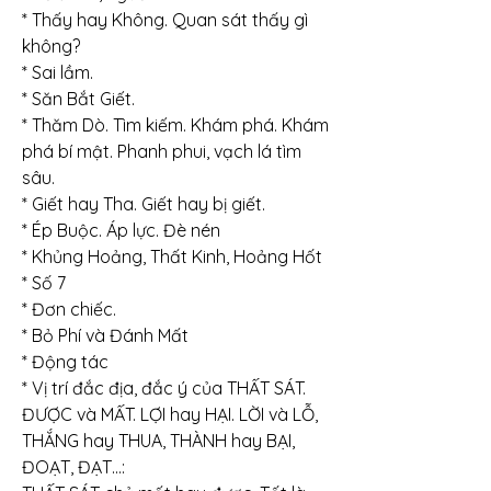
* Thấy hay Không. Quan sát thấy gì 
không?
* Sai lầm.
* Săn Bắt Giết.
* Thăm Dò. Tìm kiếm. Khám phá. Khám 
phá bí mật. Phanh phui, vạch lá tìm 
sâu.
* Giết hay Tha. Giết hay bị giết.
* Ép Buộc. Áp lực. Đè nén
* Khủng Hoảng, Thất Kinh, Hoảng Hốt
* Số 7
* Đơn chiếc.
* Bỏ Phí và Đánh Mất
* Động tác
* Vị trí đắc địa, đắc ý của THẤT SÁT.
ĐƯỢC và MẤT. LỢI hay HẠI. LỜI và LỖ, 
THẮNG hay THUA, THÀNH hay BẠI, 
ĐOẠT, ĐẠT…: