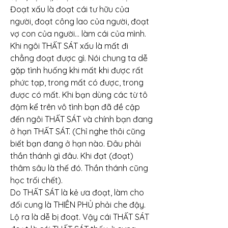
Đoạt xấu là đoạt cái tư hữu của 
người, đoạt công lao của người, đoạt 
vợ con của người… làm cái của mình. 
Khi ngôi THẤT SÁT xấu là mất đi 
chẳng đoạt được gì. Nói chung ta dễ 
gặp tình huống khi mất khi được rất 
phức tạp, trong mất có được, trong 
được có mất. Khi bạn dùng các từ tô 
đậm kể trên vô tình bạn đã đề cập 
đến ngôi THẤT SÁT và chính bạn đang 
ở hạn THẤT SÁT. (Chỉ nghe thôi cũng 
biết bạn đang ở hạn nào. Đâu phải 
thần thánh gì đâu. Khi đạt (đoạt) 
thâm sâu là thế đó. Thần thánh cũng 
học trối chết).
Do THẤT SÁT là kẻ ưa đoạt, làm cho 
đối cung là THIÊN PHỦ phải che đậy. 
Lộ ra là dễ bị đoạt. Vậy cái THẤT SÁT 