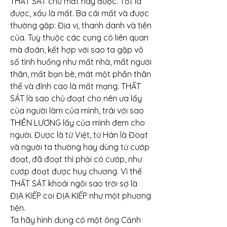
THẤT SÁT chủ mất hay được. Tốt là 
được, xấu là mất. Ba cái mất và được 
thường gặp: Địa vị, thanh danh và tiền 
của. Tuỳ thuộc các cung có liên quan 
mà đoán, kết hợp với sao ta gặp vô 
số tình huống như mất nhà, mất người 
thân, mất bạn bè, mát một phần thân 
thể và đỉnh cao là mất mạng. THẤT 
SÁT là sao chủ đoạt cho nên ưa lấy 
của người làm của mình, trái với sao 
THIÊN LƯƠNG lấy của mình đem cho 
người. Được là từ Việt, từ Hán là Đoạt 
và người ta thường hay dùng từ cướp 
đoạt, đã đoạt thì phải có cướp, như 
cướp đoạt được huy chương. Vì thế 
THẤT SÁT khoái ngôi sao trời sợ là 
ĐỊA KIẾP coi ĐỊA KIẾP như một phương 
tiện.
Ta hãy hình dung có một ông Cảnh 