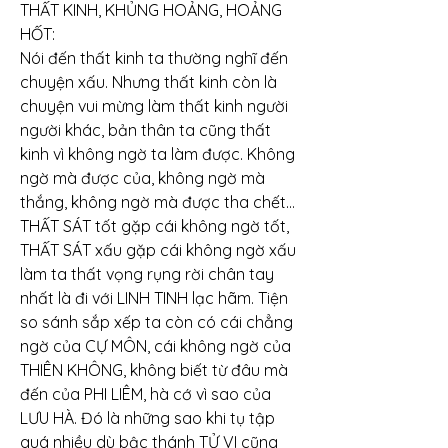
THẤT KINH, KHỦNG HOẢNG, HOẢNG 
HỐT:
Nói đến thất kinh ta thường nghĩ đến 
chuyện xấu. Nhưng thất kinh còn là 
chuyện vui mừng làm thất kinh người 
người khác, bản thân ta cũng thất 
kinh vì không ngờ ta làm được. Không 
ngờ mà được của, không ngờ mà 
thắng, không ngờ mà được tha chết…
THẤT SÁT tốt gặp cái không ngờ tốt, 
THẤT SÁT xấu gặp cái không ngờ xấu 
làm ta thất vọng rụng rời chân tay 
nhất là đi với LINH TINH lạc hãm. Tiện 
so sánh sắp xếp ta còn có cái chẳng 
ngờ của CỰ MÔN, cái không ngờ của 
THIÊN KHÔNG, không biết từ đâu mà 
đến của PHI LIÊM, hà cớ vì sao của 
LƯU HÀ. Đó là những sao khi tụ tập 
quá nhiều dù bậc thánh TỬ VI cũng 