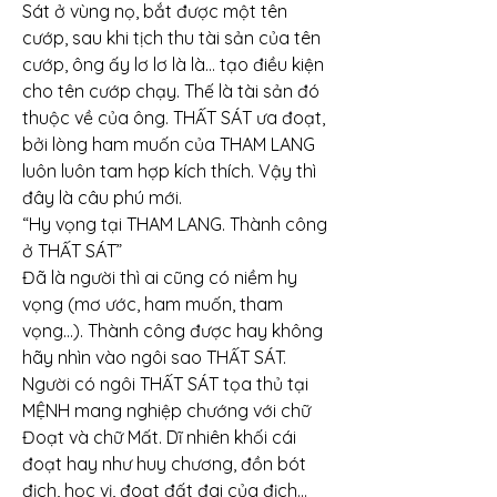
Sát ở vùng nọ, bắt được một tên 
cướp, sau khi tịch thu tài sản của tên 
cướp, ông ấy lơ lơ là là… tạo điều kiện 
cho tên cướp chạy. Thế là tài sản đó 
thuộc về của ông. THẤT SÁT ưa đoạt, 
bởi lòng ham muốn của THAM LANG 
luôn luôn tam hợp kích thích. Vậy thì 
đây là câu phú mới.
“Hy vọng tại THAM LANG. Thành công 
ở THẤT SÁT”
Đã là người thì ai cũng có niềm hy 
vọng (mơ ước, ham muốn, tham 
vọng…). Thành công được hay không 
hãy nhìn vào ngôi sao THẤT SÁT. 
Người có ngôi THẤT SÁT tọa thủ tại 
MỆNH mang nghiệp chướng với chữ 
Đoạt và chữ Mất. Dĩ nhiên khối cái 
đoạt hay như huy chương, đồn bót 
địch, học vị, đoạt đất đai của địch… 