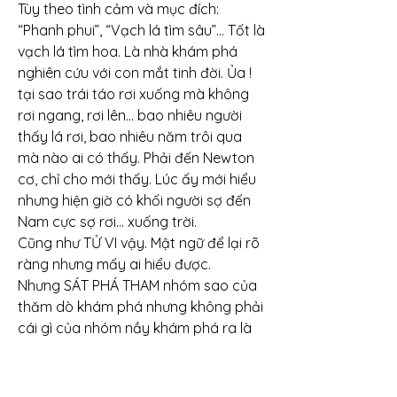
Tùy theo tình cảm và mục đích: 
“Phanh phui”, “Vạch lá tìm sâu”… Tốt là 
vạch lá tìm hoa. Là nhà khám phá 
nghiên cứu với con mắt tinh đời. Ủa ! 
tại sao trái táo rơi xuống mà không 
rơi ngang, rơi lên… bao nhiêu người 
thấy lá rơi, bao nhiêu năm trôi qua 
mà nào ai có thấy. Phải đến Newton 
cơ, chỉ cho mới thấy. Lúc ấy mới hiểu 
nhưng hiện giờ có khối người sợ đến 
Nam cực sợ rơi… xuống trời.
Cũng như TỬ VI vậy. Mật ngữ để lại rõ 
ràng nhưng mấy ai hiểu được.
Nhưng SÁT PHÁ THAM nhóm sao của 
thăm dò khám phá nhưng không phải 
cái gì của nhóm nầy khám phá ra là 
đúng. Biết bao khám phá sai lầm chết 
người như quả đất là định tinh. Đau 
bao tử… do lo nghĩ… Điều bạn cần biết 