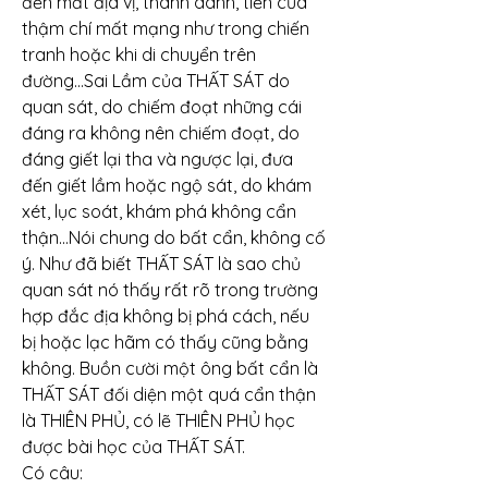
đến mất địa vị, thanh danh, tiền của 
thậm chí mất mạng như trong chiến 
tranh hoặc khi di chuyển trên 
đường...Sai Lầm của THẤT SÁT do 
quan sát, do chiếm đoạt những cái 
đáng ra không nên chiếm đoạt, do 
đáng giết lại tha và ngược lại, đưa 
đến giết lầm hoặc ngộ sát, do khám 
xét, lục soát, khám phá không cẩn 
thận...Nói chung do bất cẩn, không cố 
ý. Như đã biết THẤT SÁT là sao chủ 
quan sát nó thấy rất rõ trong trường 
hợp đắc địa không bị phá cách, nếu 
bị hoặc lạc hãm có thấy cũng bằng 
không. Buồn cười một ông bất cẩn là 
THẤT SÁT đối diện một quá cẩn thận 
là THIÊN PHỦ, có lẽ THIÊN PHỦ học 
được bài học của THẤT SÁT.
Có câu: