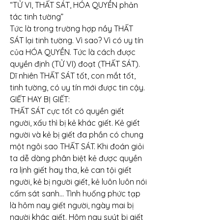
“TỬ VI, THẤT SÁT, HÓA QUYỀN phản 
tác tinh tường”
Tức là trong trường hợp nầy THẤT 
SÁT lại tinh tường. Vì sao? Vì có uy tín 
của HÓA QUYỀN. Tức là cách được 
quyền định (TỬ VI) đoạt (THẤT SÁT). 
Dĩ nhiên THẤT SÁT tốt, con mắt tốt, 
tinh tường, có uy tín mới được tin cậy.
GIẾT HAY BỊ GIẾT:
THẤT SÁT cực tốt có quyền giết 
người, xấu thì bị kẻ khác giết. Kẻ giết 
người và kẻ bị giết đa phần có chung 
một ngôi sao THẤT SÁT. Khi đoán giỏi 
ta dễ dàng phân biệt kẻ được quyền 
ra lịnh giết hay tha, kẻ can tội giết 
người, kẻ bị người giết, kẻ luôn luôn nói 
cấm sát sanh… Tình huống phức tạp 
là hôm nay giết người, ngày mai bị 
người khác giết. Hôm nay suýt bị giết 