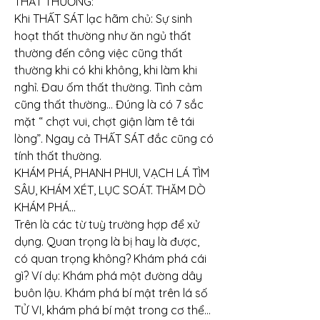
THẤT THƯỜNG:
Khi THẤT SÁT lạc hãm chủ: Sự sinh 
hoạt thất thường như ăn ngủ thất 
thường đến công việc cũng thất 
thường khi có khi không, khi làm khi 
nghỉ. Đau ốm thất thường. Tình cảm 
cũng thất thường… Đúng là có 7 sắc 
mặt “ chợt vui, chợt giận làm tê tái 
lòng”. Ngay cả THẤT SÁT đắc cũng có 
tính thất thường.
KHÁM PHÁ, PHANH PHUI, VẠCH LÁ TÌM 
SÂU, KHÁM XÉT, LỤC SOÁT. THĂM DÒ 
KHÁM PHÁ…
Trên là các từ tuỳ trường hợp để xử 
dụng. Quan trọng là bị hay là được, 
có quan trọng không? Khám phá cái 
gì? Ví dụ: Khám phá một đường dây 
buôn lậu. Khám phá bí mật trên lá số 
TỬ VI, khám phá bí mật trong cơ thể… 