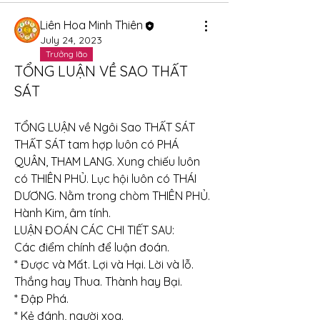
Liên Hoa Minh Thiên
July 24, 2023
Trưởng lão
TỔNG LUẬN VỀ SAO THẤT
SÁT
TỔNG LUẬN về Ngôi Sao THẤT SÁT
THẤT SÁT tam hợp luôn có PHÁ 
QUÂN, THAM LANG. Xung chiếu luôn 
có THIÊN PHỦ. Lục hội luôn có THÁI 
DƯƠNG. Nằm trong chòm THIÊN PHỦ. 
Hành Kim, âm tính.
LUẬN ĐOÁN CÁC CHI TIẾT SAU:
Các điểm chính để luận đoán.
* Được và Mất. Lợi và Hại. Lời và lỗ. 
Thắng hay Thua. Thành hay Bại.
* Đập Phá.
* Kẻ đánh, người xoa.