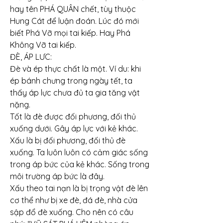
hay tên PHÁ QUÂN chết, tùy thuộc 
Hung Cát để luận đoán. Lúc đó mới 
biết Phá Vỡ mọi tai kiếp. Hay Phá 
Không Vỡ tai kiếp.
ĐÈ, ÁP LƯC:
Đè và ép thực chất là một. Ví du: khi 
ép bánh chưng trong ngày tết, ta 
thấy áp lực chưa đủ ta gia tăng vật 
nặng.
Tốt là đè được đối phương, đối thủ 
xuống dưới. Gây áp lực với kẻ khác.
Xấu là bị đối phương, đối thủ đè 
xuống. Ta luôn luôn có cảm giác sống 
trong áp bức của kẻ khác. Sống trong 
môi trường áp bức là đây.
Xấu theo tai nạn là bị trọng vật đè lên 
cơ thể như bị xe đè, đá đè, nhà cửa 
sập đổ đè xuống. Cho nên có câu 