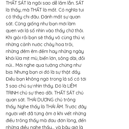
THẤT SÁT là ngôi sao dễ lầm lẫn. SÁT 
là thấy, mà THẤT là mất. Có nghĩa tui 
có thấy chi đâu. Đánh mất sự quan 
sát. Cũng giống như bạn mới làm 
quen với lá số nhìn vào thấy chữ thôi. 
Khi giỏi rồi bạn sẽ thấy vô cùng thú vị 
những cảnh nước chảy hoa trôi, 
những đêm êm đềm hay những ngày 
khói lửa mịt mù, biển lớn, sông dài, đồi 
núi… Mới nghe qua tưởng chừng như 
bịa. Nhưng bạn ơi đó là sự thật đấy.
Điều bạn không ngờ trong lá số có tới 
3 sao chủ sự nhìn thấy. Đó là LIÊM 
TRINH chủ sự theo dõi. THẤT SÁT chủ 
quan sát. THÁI DƯƠNG chủ trông 
thấy. Nghe thấy là THÁI ÂM. Trước đây 
người viết đã từng ởm ờ khi viết những 
điều trông thấy mà đau đớn lòng, đến 
những điều nghe thấy… và bây giờ là 