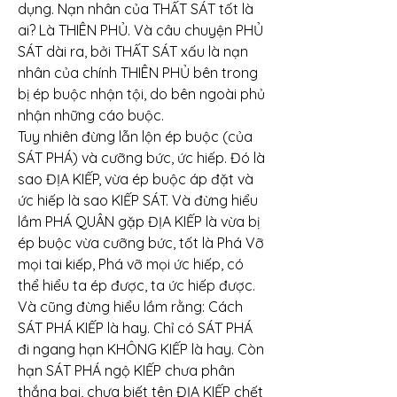
dụng. Nạn nhân của THẤT SÁT tốt là 
ai? Là THIÊN PHỦ. Và câu chuyện PHỦ 
SÁT dài ra, bởi THẤT SÁT xấu là nạn 
nhân của chính THIÊN PHỦ bên trong 
bị ép buộc nhận tội, do bên ngoài phủ 
nhận những cáo buộc.
Tuy nhiên đừng lẫn lộn ép buộc (của 
SÁT PHÁ) và cưỡng bức, ức hiếp. Đó là 
sao ĐỊA KIẾP, vừa ép buộc áp đặt và 
ức hiếp là sao KIẾP SÁT. Và đừng hiểu 
lầm PHÁ QUÂN gặp ĐỊA KIẾP là vừa bị 
ép buộc vừa cưỡng bức, tốt là Phá Vỡ 
mọi tai kiếp, Phá vỡ mọi ức hiếp, có 
thể hiểu ta ép được, ta ức hiếp được.
Và cũng đừng hiểu lầm rằng: Cách 
SÁT PHÁ KIẾP là hay. Chỉ có SÁT PHÁ 
đi ngang hạn KHÔNG KIẾP là hay. Còn 
hạn SÁT PHÁ ngộ KIẾP chưa phân 
thắng bại, chưa biết tên ĐỊA KIẾP chết 