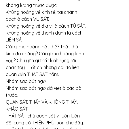
không lường trước được.
Khủng hoảng về kinh tế, tài chánh 
cáchlà cách VŨ SÁT.
Khủng hoảng về địa vị là cách TỬ SÁT,
Khủng hoảng về thanh danh là cách 
LIÊM SÁT.
Cái gì mà hoảng hốt thế? Thất thủ 
kinh đô chăng? Cái gì mà hoảng loạn 
vậy? Chu yện gì thất kinh rụng rời 
chân tay… Tất cả những cái đó liên 
quan đến THẤT SÁT hãm.
Nhóm sao bất ngờ:
Nhóm sao bất ngờ đã viết ở các bài 
trước.
QUAN SÁT. THẤY VÀ KHÔNG THẤY, 
KHẢO SÁT:
THẤT SÁT chủ quan sát vì luôn luôn 
đối cung có THIÊN PHỦ luôn che đậy. 