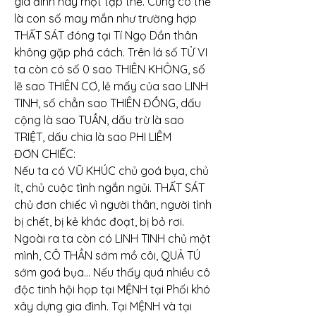
gia đình hay một tập thể. Cũng có thể 
là con số may mắn như trường hợp 
THẤT SÁT đóng tại Tí Ngọ Dần thân 
không gặp phá cách. Trên lá số TỬ VI 
ta còn có số 0 sao THIÊN KHÔNG, số 
lẽ sao THIÊN CƠ, lẻ mấy của sao LINH 
TINH, số chẳn sao THIÊN ĐỒNG, dấu 
cộng là sao TUẦN, dấu trừ là sao 
TRIỆT, dấu chia là sao PHI LIÊM
ĐƠN CHIẾC:
Nếu ta có VŨ KHÚC chủ goá bụa, chủ 
ít, chủ cuộc tình ngắn ngủi. THẤT SÁT 
chủ đơn chiếc vì người thân, người tình 
bị chết, bị kẻ khác đoạt, bị bỏ rơi. 
Ngoài ra ta còn có LINH TINH chủ một 
mình, CÔ THẦN sớm mồ côi, QUẢ TÚ 
sớm goá bụa… Nếu thấy quá nhiều cô 
độc tinh hội họp tại MỆNH tại Phối khó 
xây dựng gia đình. Tại MỆNH và tại 