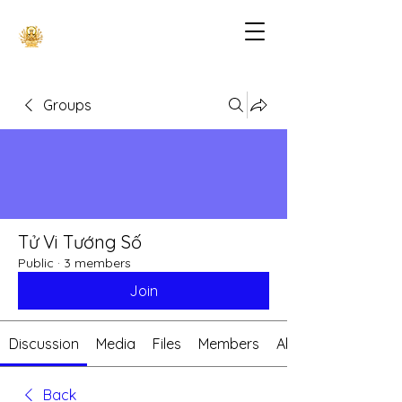
Groups
Tử Vi Tướng Số
Public
·
3 members
Join
Discussion
Media
Files
Members
About
Back