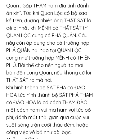
Quan , Gặp THAM hãm địa tính đành 
ăn xin”. Tức khi Quan Lộc có bộ sao 
kể trên, đương nhiên ông THẤT SÁT là 
dễ bị nhất khi MỆNH có THẤT SÁT thì 
QUAN LỘC cung có PHÁ QUÂN. Câu 
nầy còn áp dụng cho cả trường hợp 
PHÁ QUÂN hội họp tại QUAN LỘC 
cung như trường hợp MỆNH có THIÊN 
PHỦ. Bởi thế cho nên người ta mới 
bàn đến cung Quan, nếu không cứ lôi 
THẤT SÁT ra mà nói.
Khi hình thành bộ SÁT PHÁ có ĐÀO 
HOA tức hình thành bộ SÁT PHÁ THAM 
có ĐÀO HOA là có cách THAM ĐÀO 
một cách ham vui mà ham vui tức bỏ 
phí, đánh mất thời gian qua cuộc vui 
suốt sáng trận cười thâu đêm, hoặc 
công việc vô bổ như bài bạc…