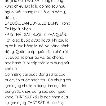
đoạt là cái THẤT SÁT thấy ở cung 
xung chiếu. Đó là lý do mà sau nầy 
người viết chứng minh ở vị trí đắc ý, 
đắc lợi.
ÉP BUỘC, LẠM DUNG, LỢI DỤNG. Trong 
Ép Ngoài Nhận:
ÉP là THẤT SÁT, BUỘC là PHÁ QUÂN. 
Tốt là ép buộc được người, khi xấu là 
bị ép buộc bằng lời nói và bằng hành 
động. Quân ta ép quân địch phải rút 
lui. Buộc nó phải lấy vợ, lấy chồng, 
học hành…X bị cấp trên lạm dụng hết 
chổ nói.
Có những cái buộc đáng sợ là: cáo 
buộc, ép buộc nhận tội… Có những cái 
lạm dụng như lạm dụng tình dục, lợi 
dụng sức khỏe, công sức của người 
khác. THẤT SÁT xấu là nạn nhân của 
sự lạm dụng. THẤT SÁT tốt là kẻ lợi 