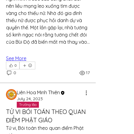
nên liều mạng leo xuống tìm được 
vàng cho thiếu nữ. Nhờ đó gia đình 
thiếu nữ được phục hồi danh dự và 
quyền thế. Một lần gặp lại, nhà tướng 
số kinh ngạc nói rằng tướng chết đói 
của Bùi Độ đã biến mất mà thay vào…
See More
0
0
17
Liên Hoa Minh Thiên
July 24, 2023
Trưởng lão
TỬ VI BÓI TOÁN THEO QUAN
ĐIỂM PHẬT GIÁO
Tử vi, Bói toán theo quan điểm Phật 