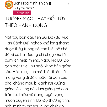
Liên Hoa Minh Thiên
July 24, 2023
Trưởng lão
TƯỚNG MẠO THAY ĐỔI TÙY
THEO HÀNH ĐỘNG
Một tay bán dầu tên Bùi Độ (đời vua 
Hán Cảnh Đế) nghèo khổ lang thang, 
được thầy tướng số cho biết sẽ chết 
đói vì có hai đường chỉ chạy xéo từ 
cằm lên mép miệng. Ngày kia Bùi Độ 
gặp một thiếu nữ ngồi khóc bên giếng 
sâu. Hỏi ra sự tình mới biết thiếu nữ 
mang vàng đi để chuộc tội oan của 
cha, chẳng may bị đánh rơi xuống 
giếng. Ai cũng nói dưới giếng có con 
trăn to. Thiếu nữ đang tuyệt vọng 
muốn quyên sinh. Bùi Độ thương tình, 
nghĩ mình trước sau cũng chết đói 