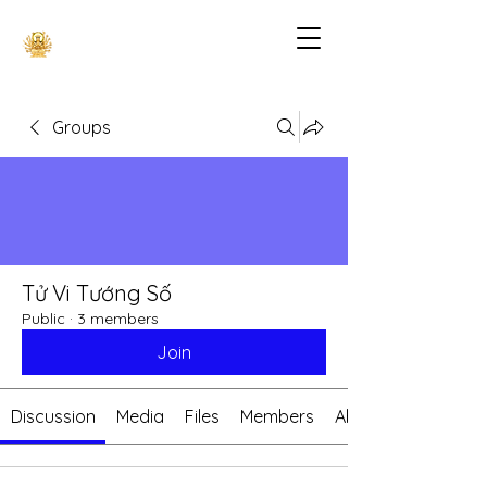
Groups
Tử Vi Tướng Số
Public
·
3 members
Join
Discussion
Media
Files
Members
About