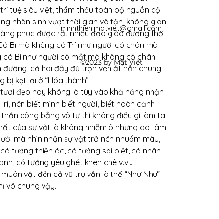
trí tuệ siêu việt, thẩm thấu toàn bộ nguồn cội 
g nhân sinh vượt thời gian vô tận, không gian 
minhthien.matviet@gmail.com
àng phục được rất nhiều đạo giáo đương thời 
 Có Bi mà không có Trí như người có chân mà 
 có Bi như người có mắt mà không có chân. 
©2023 by Mật Việt
 đường, cả hai đầy đủ trọn vẹn ắt hẳn chúng 
 bị kẹt lại ở “Hóa thành”.
tươi đẹp hay không là tùy vào khả năng nhận 
rí, nên biết mình biết người, biết hoàn cảnh 
 thần công bằng vô tư thì không điều gì làm ta 
chất của sự vật là không nhiễm ô nhưng do tâm 
ười mà nhìn nhận sự vật trở nên nhuốm màu, 
có tướng thiện ác, có tướng sai biệt, có nhân 
sanh, có tướng yêu ghét khen chê v.v…
muôn vật đến cả vũ trụ vẫn là thể “Như Như” 
hỉ vô chung vậy.