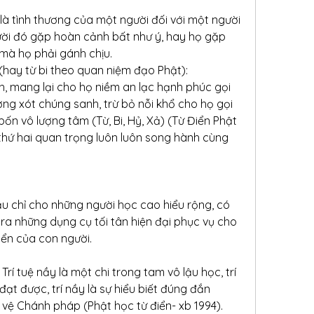
 là tình thương của một người đối với một người 
gười đó gặp hoàn cảnh bất như ý, hay họ gặp 
mà họ phải gánh chịu.
(hay từ bi theo quan niệm đạo Phật):
, mang lại cho họ niềm an lạc hạnh phúc gọi 
ơng xót chúng sanh, trừ bỏ nỗi khổ cho họ gọi 
 bốn vô lượng tâm (Từ, Bi, Hỷ, Xả) (Từ Điển Phật 
thứ hai quan trọng luôn luôn song hành cùng 
hầu chỉ cho những người học cao hiểu rộng, có 
ra những dụng cụ tối tân hiện đại phục vụ cho 
iển của con người.
 Trí tuệ nầy là một chi trong tam vô lậu học, trí 
ạt được, trí nầy là sự hiểu biết đúng đắn 
vệ Chánh pháp (Phật học từ điển- xb 1994). 