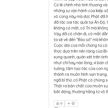
Có lẽ chính nhờ tình thương và 
những sự vận hành của kiếp sốn
vô cùng này mà đức Phật đã h
đã tác oai tác quái tại Ấn Độ.
không có mắt, có Trí mà không
Vậy đã có chân đi, có mắt dẫn
ta sẽ về đến “Bảo sở” mà không
Cuộc đời của mỗi chúng ta có 
thức dựa trên nền tảng của Bi-T
xung quanh, quán xét trên tinh
nhụt chí hay nản lòng, vì bản 
tưởng, tâm tạo tác của con ng
thành ra muôn hình vạn trạng, 
ngã bỉ thử, có Phật có chúng 
Thật ra bản chất của muôn sự 
bất động, thường hằng từ vô t
0