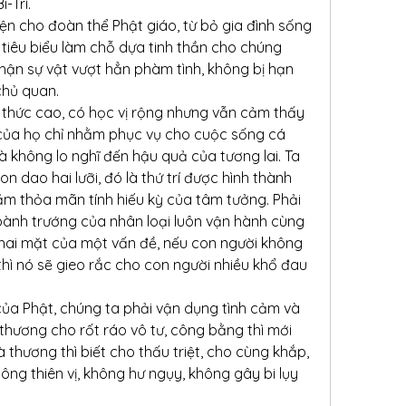
-Trí.
ện cho đoàn thể Phật giáo, từ bỏ gia đình sống 
 tiêu biểu làm chỗ dựa tinh thần cho chúng 
hận sự vật vượt hẳn phàm tình, không bị hạn 
chủ quan.
ri thức cao, có học vị rộng nhưng vẫn cảm thấy 
c của họ chỉ nhằm phục vụ cho cuộc sống cá 
 mà không lo nghĩ đến hậu quả của tương lai. Ta 
con dao hai lưỡi, đó là thứ trí được hình thành 
m thỏa mãn tính hiếu kỳ của tâm tưởng. Phải 
ành trướng của nhân loại luôn vận hành cùng 
 hai mặt của một vấn đề, nếu con người không 
 thì nó sẽ gieo rắc cho con người nhiều khổ đau 
của Phật, chúng ta phải vận dụng tình cảm và 
; thương cho rốt ráo vô tư, công bằng thì mới 
thương thì biết cho thấu triệt, cho cùng khắp, 
ông thiên vị, không hư ngụy, không gây bi lụy 