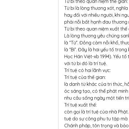
Từ bi theo quan niệm thế gian:
Từ bi là lòng thương xót, nghĩa
hay đối với nhiều người, khi n
phải nỗi bất hạnh đau thương 
Từ bi theo quan niệm xuất thế 
Là lòng thương yêu chúng sanh
là “Từ”. Đồng cảm nỗi khổ, thư
là “Bi”. Đây là hai yếu tố trong
Học Hán Việt-xb 1994). Yếu tố 
với từ bi đó là trí tuệ.
Trí tuệ có hai lãnh vực:
Trí tuệ của thế gian:
là danh từ khác của tri thức, 
óc sáng tạo, có thể phát minh 
nhu cầu sống ngày một tiến tr
Trí tuệ xuất thế:
còn gọi là trí tuệ của nhà Phật.
tuệ do sự công phu tu tập mà đ
Chánh pháp, tôn trọng và bảo 