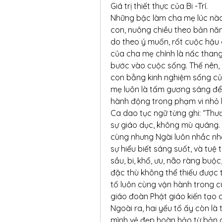
Giá trị thiết thực của Bi -Trí.
Những bậc làm cha mẹ lúc nào c
con, nuông chiều theo bản năn
do theo ý muốn, rốt cuộc hậu q
của cha mẹ chính là nấc thang 
bước vào cuộc sống. Thế nên, 
con bằng kinh nghiệm sống của
mẹ luôn là tấm gương sáng để c
hành động trong phạm vi nhỏ h
Ca dao tục ngữ từng ghi: “Thươ
sự giáo dục, không mù quáng. 
cùng nhưng Ngài luôn nhắc nhở
sự hiểu biết sáng suốt, và tuệ 
sầu, bi, khổ, ưu, não ràng buộc,
đặc thù không thể thiếu được t
tố luôn cùng vận hành trong c
giáo đoàn Phật giáo kiến tạo cõ
Ngoài ra, hai yếu tố ấy còn là
mình vẻ đẹp hoàn hảo từ bản c