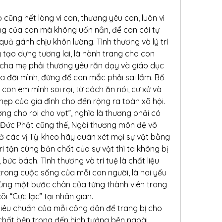
ũng hết lòng vì con, thương yêu con, luôn vì 
g của con mà không uốn nắn, để con cái tự 
uả gánh chịu khôn lường. Tình thương và lý trí 
tạo dựng tương lai, là hành trang cho con 
cha mẹ phải thương yêu răn dạy và giáo dục 
 đời mình, đừng để con mắc phải sai lầm. Bố 
on em mình soi rọi, từ cách ăn nói, cư xử và 
ẹp của gia đình cho đến rộng ra toàn xã hội.
ng cho roi cho vọt”, nghĩa là thương phải có 
Đức Phật cũng thế, Ngài thương môn đệ vô 
 các vị Tỳ-kheo hãy quán xét mọi sự vật bằng 
tri tận cùng bản chất của sự vật thì ta không bị 
 bức bách. Tình thương và trí tuệ là chất liệu 
rong cuộc sống của mỗi con người, là hai yếu 
ùng một bước chân của từng thành viên trong 
i “Cực lạc” tại nhân gian.
 tiêu chuẩn của mỗi công dân để trang bị cho 
hất bên trong đến hình tướng bên ngoài.