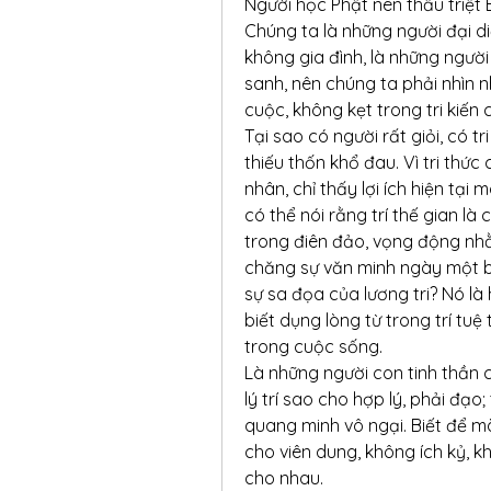
Người học Phật nên thấu triệt Bi
Chúng ta là những người đại di
không gia đình, là những người
sanh, nên chúng ta phải nhìn n
cuộc, không kẹt trong tri kiến 
Tại sao có người rất giỏi, có t
thiếu thốn khổ đau. Vì tri thứ
nhân, chỉ thấy lợi ích hiện tại
có thể nói rằng trí thế gian là 
trong điên đảo, vọng động nhằ
chăng sự văn minh ngày một b
sự sa đọa của lương tri? Nó là
biết dụng lòng từ trong trí tuệ
trong cuộc sống.
Là những người con tinh thần 
lý trí sao cho hợp lý, phải đạo
quang minh vô ngại. Biết để mà 
cho viên dung, không ích kỷ, kh
cho nhau.