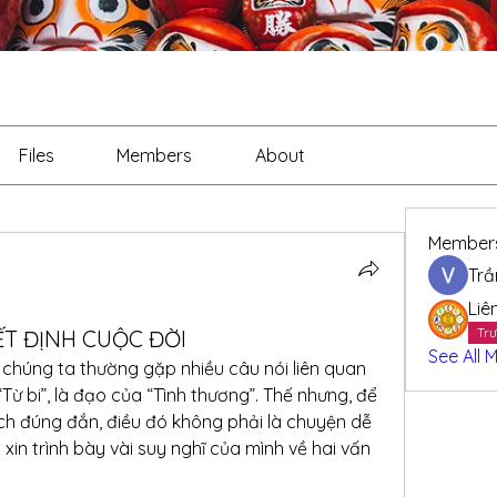
Files
Members
About
Member
Trầ
Liê
Trư
YẾT ĐỊNH CUỘC ĐỜI
See All 
chúng ta thường gặp nhiều câu nói liên quan 
Từ bi”, là đạo của “Tình thương”. Thế nhưng, để 
h đúng đắn, điều đó không phải là chuyện dễ 
 xin trình bày vài suy nghĩ của mình về hai vấn 