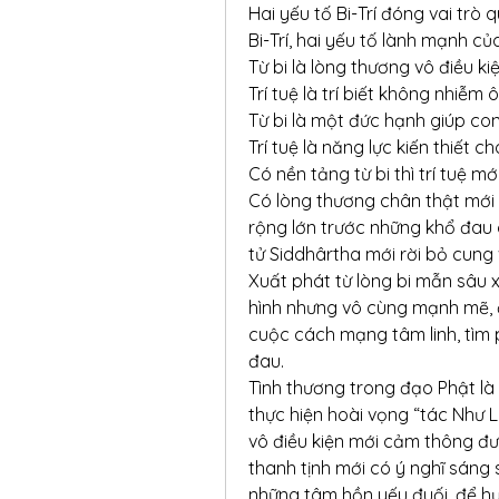
Hai yếu tố Bi-Trí đóng vai trò 
Bi-Trí, hai yếu tố lành mạnh củ
Từ bi là lòng thương vô điều kiệ
Trí tuệ là trí biết không nhiễm ô
Từ bi là một đức hạnh giúp con
Trí tuệ là năng lực kiến thiết 
Có nền tảng từ bi thì trí tuệ 
Có lòng thương chân thật mới 
rộng lớn trước những khổ đau c
tử Siddhârtha mới rời bỏ cung 
Xuất phát từ lòng bi mẫn sâu xa
hình nhưng vô cùng mạnh mẽ, đ
cuộc cách mạng tâm linh, tìm 
đau.
Tình thương trong đạo Phật là 
thực hiện hoài vọng “tác Như L
vô điều kiện mới cảm thông đượ
thanh tịnh mới có ý nghĩ sáng 
những tâm hồn yếu đuối, để hư