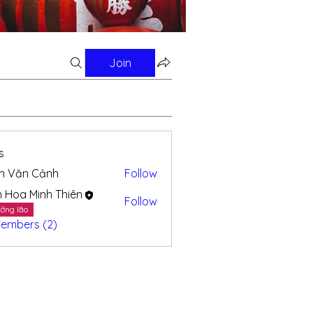
Join
s
n Văn Cảnh
Follow
n Hoa Minh Thiên
Follow
ởng lão
Members (2)