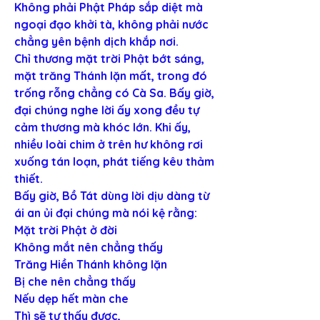
Không phải Phật Pháp sắp diệt mà 
ngoại đạo khởi tà, không phải nước 
chẳng yên bệnh dịch khắp nơi.
Chỉ thương mặt trời Phật bớt sáng, 
mặt trăng Thánh lặn mất, trong đó 
trống rỗng chẳng có Cà Sa. Bấy giờ, 
đại chúng nghe lời ấy xong đều tự 
cảm thương mà khóc lớn. Khi ấy, 
nhiều loài chim ở trên hư không rơi 
xuống tán loạn, phát tiếng kêu thảm 
thiết.
Bấy giờ, Bồ Tát dùng lời dịu dàng từ 
ái an ủi đại chúng mà nói kệ rằng:
Mặt trời Phật ở đời
Không mắt nên chẳng thấy
Trăng Hiền Thánh không lặn
Bị che nên chẳng thấy
Nếu dẹp hết màn che
Thì sẽ tự thấy được,