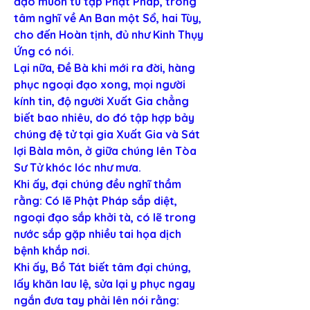
đạo muốn tu tập Phật Pháp, trong 
tâm nghĩ về An Ban một Sổ, hai Tùy, 
cho đến Hoàn tịnh, đủ như Kinh Thụy 
Ứng có nói.
Lại nữa, Đề Bà khi mới ra đời, hàng 
phục ngoại đạo xong, mọi người 
kính tin, độ người Xuất Gia chẳng 
biết bao nhiêu, do đó tập hợp bảy 
chúng đệ tử tại gia Xuất Gia và Sát 
lợi Bàla môn, ở giữa chúng lên Tòa 
Sư Tử khóc lóc như mưa.
Khi ấy, đại chúng đều nghĩ thầm 
rằng: Có lẽ Phật Pháp sắp diệt, 
ngoại đạo sắp khởi tà, có lẽ trong 
nước sắp gặp nhiều tai họa dịch 
bệnh khắp nơi.
Khi ấy, Bồ Tát biết tâm đại chúng, 
lấy khăn lau lệ, sửa lại y phục ngay 
ngắn đưa tay phải lên nói rằng: 