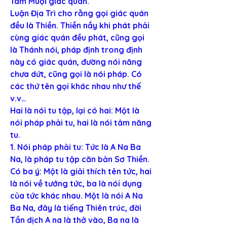
Tam Muội giác quán.
Luận Địa Trì cho rằng gọi giác quán 
đều là Thiền. Thiền nầy khi phát phải 
cùng giác quán đều phát, cũng gọi 
là Thánh nói, pháp định trong định 
này có giác quán, đường nói năng 
chưa dứt, cũng gọi là nói pháp. Có 
các thứ tên gọi khác nhau như thế 
v.v…
Hai là nói tu tập, lại có hai: Một là 
nói pháp phải tu, hai là nói tâm năng 
tu.
1. Nói pháp phải tu: Tức là A Na Ba 
Na, là pháp tu tập căn bản Sơ Thiền.
Có ba ý: Một là giải thích tên tức, hai 
là nói về tướng tức, ba là nói dụng 
của tức khác nhau. Một là nói A Na 
Ba Na, đây là tiếng Thiên trúc, đời 
Tần dịch A na là thở vào, Ba na là 