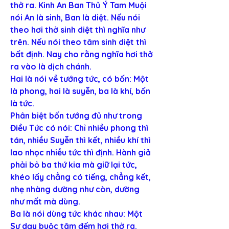
thở ra. Kinh An Ban Thủ Ý Tam Muội 
nói An là sinh, Ban là diệt. Nếu nói 
theo hơi thở sinh diệt thì nghĩa như 
trên. Nếu nói theo tâm sinh diệt thì 
bất định. Nay cho rằng nghĩa hơi thở 
ra vào là dịch chánh.
Hai là nói về tướng tức, có bốn: Một 
là phong, hai là suyễn, ba là khí, bốn 
là tức.
Phân biệt bốn tướng đủ như trong 
Điều Tức có nói: Chỉ nhiều phong thì 
tán, nhiều Suyễn thì kết, nhiều khí thì 
lao nhọc nhiều tức thì định. Hành giả 
phải bỏ ba thứ kia mà giữ lại tức, 
khéo lấy chẳng có tiếng, chẳng kết, 
nhẹ nhàng dường như còn, dường 
như mất mà dùng.
Ba là nói dùng tức khác nhau: Một 
Sư dạy buộc tâm đếm hơi thở ra.