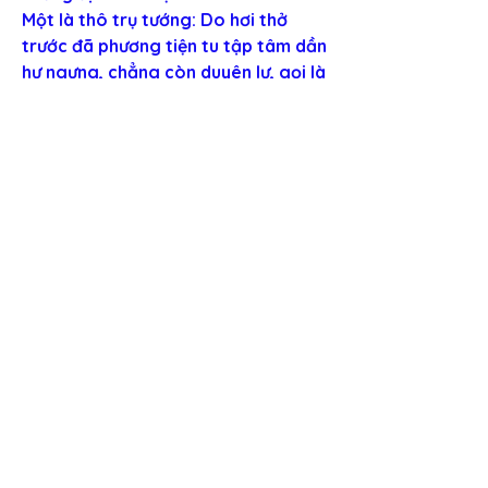
Một là thô trụ tướng: Do hơi thở 
trước đã phương tiện tu tập tâm dần 
hư ngưng, chẳng còn duyên lự, gọi là 
thô trụ.
Hai là tế trụ tướng: Ở sau tâm ấy mà 
mất dần chuyển tế tức là tế trụ tâm. 
Phải được các thô tế nầy, hoặc khi 
sắp được thì sẽ có pháp trì thân sinh 
ra.
Pháp nầy khi phát thì thân tâm tự 
nhiên ngay thẳng, ngồi không mỏi 
mệt, như vật giữ thân, nếu giữ thân 
tốt thì chỉ nhẹ nhàng giúp thân lực 
mà thôi. Nếu là thô thì thân cứng 
chắc mạnh mẽ. Đến thì khổ gấp cứng 
chắc, đi thì chậm nhẹ làm khốn đốn 
người. Đây không phải là pháp tốt, 
tâm đã tế rồi, đối với giác mà biết 