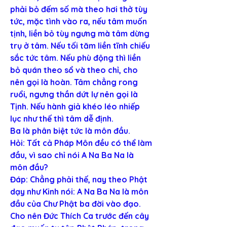
phải bỏ đếm số mà theo hơi thở tùy 
tức, mặc tình vào ra, nếu tâm muốn 
tịnh, liền bỏ tùy ngưng mà tâm dừng 
trụ ở tâm. Nếu tối tăm liền tĩnh chiếu 
sắc tức tâm. Nếu phù động thì liền 
bỏ quán theo sổ và theo chỉ, cho 
nên gọi là hoàn. Tâm chẳng rong 
ruổi, ngưng thần dứt lự nên gọi là 
Tịnh. Nếu hành giả khéo léo nhiếp 
lục như thế thì tâm dễ định.
Ba là phân biệt tức là môn đầu.
Hỏi: Tất cả Pháp Môn đều có thể làm 
đầu, vì sao chỉ nói A Na Ba Na là 
môn đầu?
Đáp: Chẳng phải thế, nay theo Phật 
dạy như Kinh nói: A Na Ba Na là môn 
đầu của Chư Phật ba đời vào đạo. 
Cho nên Đức Thích Ca trước đến cây 