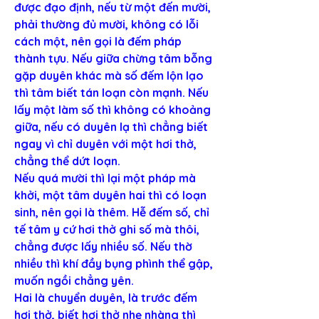
được đạo định, nếu từ một đến mười, 
phải thường đủ mười, không có lỗi 
cách một, nên gọi là đếm pháp 
thành tựu. Nếu giữa chừng tâm bỗng 
gặp duyên khác mà số đếm lộn lạo 
thì tâm biết tán loạn còn mạnh. Nếu 
lấy một làm số thì không có khoảng 
giữa, nếu có duyên lạ thì chẳng biết 
ngay vì chỉ duyên với một hơi thở, 
chẳng thể dứt loạn.
Nếu quá mười thì lại một pháp mà 
khởi, một tâm duyên hai thì có loạn 
sinh, nên gọi là thêm. Hễ đếm số, chỉ 
tế tâm y cứ hơi thở ghi số mà thôi, 
chẳng được lấy nhiều số. Nếu thờ 
nhiều thì khí đầy bụng phình thể gập, 
muốn ngồi chẳng yên.
Hai là chuyển duyên, là trước đếm 
hơi thở, biết hơi thở nhẹ nhàng thì 