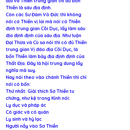
địa và Thiền trung gian thì đủ bốn 
Thiền là sáu địa định.
Còn các Sư Đàm Vô Đức thì không 
nói có Thiền vị lai mà nói có Thiền 
định trung gian Cõi Dục, lấy làm sáu 
địa định định của sáu địa. Như luận 
Đại Thừa và Cù sa nói thì có đủ Thiền 
trung gian Vị đáo địa Cõi Dục, là 
bốn Thiền làm bảy địa định định của 
Thất Địa. Đây là hội trung dung lấy 
nghĩa mà suy.
Nay nói theo vào chánh Thiền thì chỉ 
nói có bốn:
Thứ nhất: Giải thích Sơ Thiền tu 
chứng, như kệ trong Kinh nói:
Ly dục và pháp ác
Có giác và có quán
Ly sinh và hỷ lạc
Người nầy vào Sơ Thiền