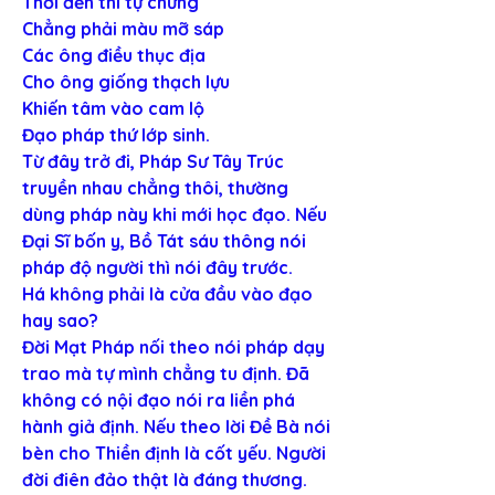
Thời đến thì tự chứng
Chẳng phải màu mỡ sáp
Các ông điều thục địa
Cho ông giống thạch lựu
Khiến tâm vào cam lộ
Đạo pháp thứ lớp sinh.
Từ đây trở đi, Pháp Sư Tây Trúc 
truyền nhau chẳng thôi, thường 
dùng pháp này khi mới học đạo. Nếu 
Đại Sĩ bốn y, Bồ Tát sáu thông nói 
pháp độ người thì nói đây trước.
Há không phải là cửa đầu vào đạo 
hay sao?
Đời Mạt Pháp nối theo nói pháp dạy 
trao mà tự mình chẳng tu định. Đã 
không có nội đạo nói ra liền phá 
hành giả định. Nếu theo lời Đề Bà nói 
bèn cho Thiền định là cốt yếu. Người 
đời điên đảo thật là đáng thương.