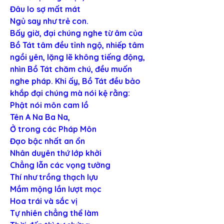
Đâu lo sợ mất mát
Ngủ say như trẻ con.
Bấy giờ, đại chúng nghe từ âm của 
Bồ Tát tâm đều tỉnh ngộ, nhiếp tâm 
ngồi yên, lặng lẽ không tiếng động, 
nhìn Bồ Tát chăm chú, đều muốn 
nghe pháp. Khi ấy, Bồ Tát đều bảo 
khắp đại chúng mà nói kệ rằng:
Phật nói môn cam lồ
Tên A Na Ba Na,
Ở trong các Pháp Môn
Đạo bậc nhất an ổn
Nhân duyên thứ lớp khởi
Chẳng lẫn các vọng tưởng
Thí như trồng thạch lựu
Mầm mộng lần lượt mọc
Hoa trái và sắc vị
Tự nhiên chẳng thể làm