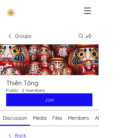
Groups
Thiền Tông
Public
·
2 members
Join
Discussion
Media
Files
Members
About
Back