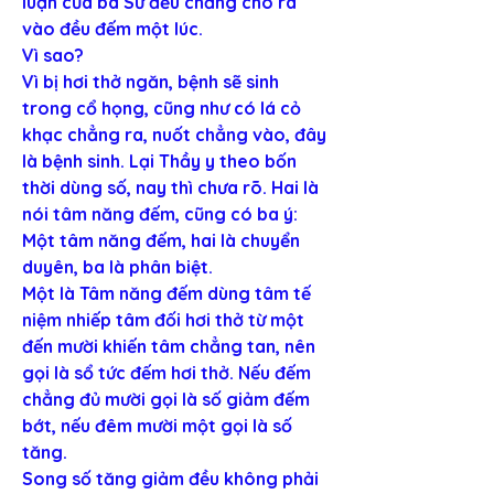
luận của ba Sư đều chẳng cho ra 
vào đều đếm một lúc.
Vì sao?
Vì bị hơi thở ngăn, bệnh sẽ sinh 
trong cổ họng, cũng như có lá cỏ 
khạc chẳng ra, nuốt chẳng vào, đây 
là bệnh sinh. Lại Thầy y theo bốn 
thời dùng số, nay thì chưa rõ. Hai là 
nói tâm năng đếm, cũng có ba ý: 
Một tâm năng đếm, hai là chuyển 
duyên, ba là phân biệt.
Một là Tâm năng đếm dùng tâm tế 
niệm nhiếp tâm đối hơi thở từ một 
đến mười khiến tâm chẳng tan, nên 
gọi là sổ tức đếm hơi thở. Nếu đếm 
chẳng đủ mười gọi là số giảm đếm 
bớt, nếu đêm mười một gọi là số 
tăng.
Song số tăng giảm đều không phải 