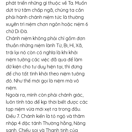
phát triển những gì thuộc về Ta. Muốn 
dứt trừ tâm chấp ngã, chúng ta cần 
phải hành chánh niệm tức là thường 
xuyên trì niệm chơn ngôn hoặc niệm 6 
chữ Di Đà.
Chánh niệm không phải chỉ gồm đơn 
thuần những niệm lành Từ, Bi, Hỉ, Xã, 
trái lại nó còn có nghĩa là khi khởi 
niệm tưởng các việc đã qua để làm 
dữ kiện cho tư duy hiện tại, thì đừng 
để cho tất tình khởi theo niệm tưởng 
đó. Như thế mới gọi là niệm mà vô 
niệm.
Ngoài ra, mình còn phải chánh giác, 
luôn tỉnh táo để kịp thời biết được các 
tạp niệm vừa mới xẹt ra trong đầu.
Điều 7. Chánh kiến là tỏ ngộ và thâm 
nhập 4 đặc tánh Thường hằng, Năng 
sanh, Chiếu soi và Thanh tịnh của 