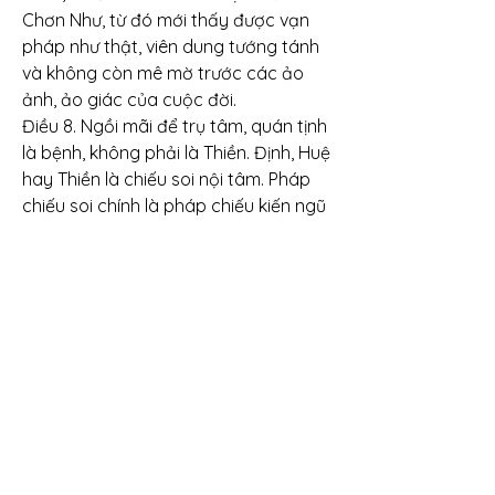
Chơn Như, từ đó mới thấy được vạn 
pháp như thật, viên dung tướng tánh 
và không còn mê mờ trước các ảo 
ảnh, ảo giác của cuộc đời.
Điều 8. Ngồi mãi để trụ tâm, quán tịnh 
là bệnh, không phải là Thiền. Định, Huệ 
hay Thiền là chiếu soi nội tâm. Pháp 
chiếu soi chính là pháp chiếu kiến ngũ 
uẩn giai không.
Điều 9. Cần phát huy hạnh nhẩn nhục 
đối với mọi người vì nó có công năng 
dứt trừ tâm phân biệt. Đừng bao giờ 
phản đối, tranh cải với bất cứ ai, đừng 
chấp chặt ý kiến của mình để áp đặt 
lên người khác, bởi lẽ những điều thấy, 
nghe, hay, biết của mình chưa chắc là 
đúng, mà dù cho có đúng cũng chưa 
chắc gì được dễ dàng chấp nhận.