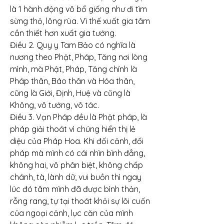
là 1 hành động vô bổ giống như đi tìm 
sừng thỏ, lông rùa. Vì thế xuất gia tâm 
cần thiết hơn xuất gia tướng.
Điều 2. Quy y Tam Bảo có nghĩa là 
nương theo Phật, Pháp, Tăng nơi lòng 
mình, mà Phật, Pháp, Tăng chính là 
Pháp thân, Báo thân và Hóa thân, 
cũng là Giới, Định, Huệ và cũng là 
Không, vô tướng, vô tác.
Điều 3. Vạn Pháp đều là Phật pháp, là 
pháp giải thoát vì chúng hiển thị lẻ 
diệu của Pháp Hoa. Khi đối cảnh, đối 
pháp mà mình có cái nhìn bình đẳng, 
không hai, vô phân biệt, không chấp 
chánh, tà, lành dữ, vui buồn thì ngay 
lúc đó tâm mình đã được bình thản, 
rỗng rang, tự tại thoát khỏi sự lôi cuốn 
của ngoại cảnh, lục căn của mình 