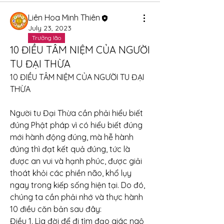
Liên Hoa Minh Thiên
July 23, 2023
Trưởng lão
10 ĐIỀU TÂM NIỆM CỦA NGƯỜI
TU ĐẠI THỪA
10 ĐIỀU TÂM NIỆM CỦA NGƯỜI TU ĐẠI 
THỪA
Người tu Đại Thừa cần phải hiểu biết 
đúng Phật pháp vì có hiểu biết đúng 
mới hành động đúng, mà hễ hành 
đúng thì đạt kết quả đúng, tức là 
được an vui và hạnh phúc, được giải 
thoát khỏi các phiền não, khổ lụy 
ngay trong kiếp sống hiện tại. Do đó, 
chúng ta cần phải nhớ và thực hành 
10 điều căn bản sau đây:
Điều 1. Lìa đời để đi tìm đạo giác ngộ 