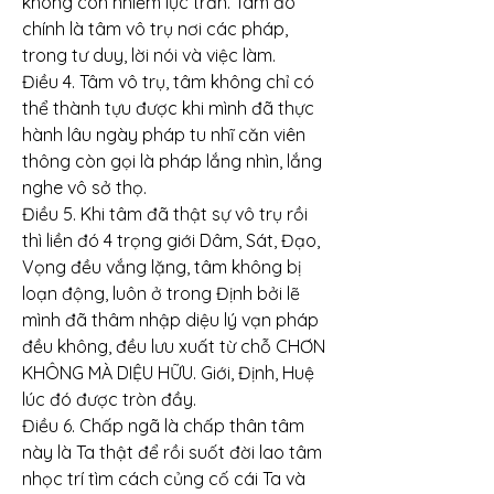
không còn nhiễm lục trần. Tâm đó 
chính là tâm vô trụ nơi các pháp, 
trong tư duy, lời nói và việc làm.
Điều 4. Tâm vô trụ, tâm không chỉ có 
thể thành tựu được khi mình đã thực 
hành lâu ngày pháp tu nhĩ căn viên 
thông còn gọi là pháp lắng nhìn, lắng 
nghe vô sở thọ.
Điều 5. Khi tâm đã thật sự vô trụ rồi 
thì liền đó 4 trọng giới Dâm, Sát, Đạo, 
Vọng đều vắng lặng, tâm không bị 
loạn động, luôn ở trong Định bởi lẽ 
mình đã thâm nhập diệu lý vạn pháp 
đều không, đều lưu xuất từ chỗ CHƠN 
KHÔNG MÀ DIỆU HỮU. Giới, Định, Huệ 
lúc đó được tròn đầy.
Điều 6. Chấp ngã là chấp thân tâm 
này là Ta thật để rồi suốt đời lao tâm 
nhọc trí tìm cách củng cố cái Ta và 