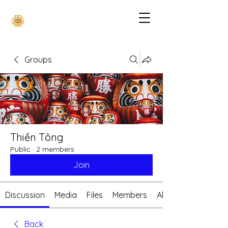
Groups
Thiền Tông
Public
·
2 members
Join
Discussion
Media
Files
Members
About
Back