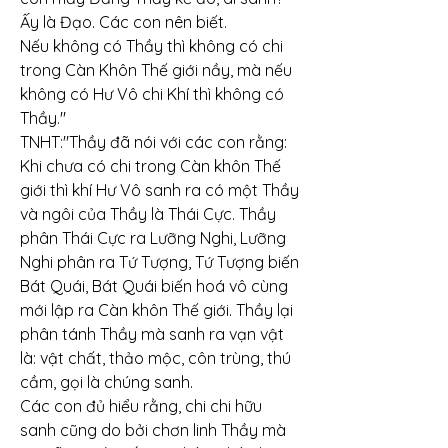
Ấy là Đạo. Các con nên biết.
Nếu không có Thầy thì không có chi 
trong Càn Khôn Thế giới nầy, mà nếu 
không có Hư Vô chi Khí thì không có 
Thầy."
TNHT:"Thầy đã nói với các con rằng: 
Khi chưa có chi trong Càn khôn Thế 
giới thì khí Hư Vô sanh ra có một Thầy 
và ngôi của Thầy là Thái Cực. Thầy 
phân Thái Cực ra Lưỡng Nghi, Lưỡng 
Nghi phân ra Tứ Tượng, Tứ Tượng biến 
Bát Quái, Bát Quái biến hoá vô cùng 
mới lập ra Càn khôn Thế giới. Thầy lại 
phân tánh Thầy mà sanh ra vạn vật 
là: vật chất, thảo mộc, côn trùng, thú 
cầm, gọi là chúng sanh.
Các con đủ hiểu rằng, chi chi hữu 
sanh cũng do bởi chơn linh Thầy mà 