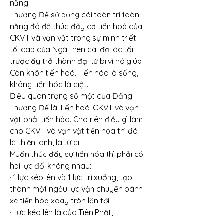
năng.
Thượng Đế sử dụng cái toàn tri toàn 
năng đó để thúc đẩy cơ tiến hoá của 
CKVT và vạn vật trong sự minh triết 
tối cao của Ngài, nên cái đại ác tối 
trược ấy trở thành đại từ bi vì nó giúp 
Càn khôn tiến hoá. Tiến hóa là sống, 
không tiến hóa là diệt.
Điều quan trọng số một của Đấng 
Thượng Đế là Tiến hoá, CKVT và vạn 
vật phải tiến hóa. Cho nên điều gì làm 
cho CKVT và vạn vật tiến hóa thì đó 
là thiện lành, là từ bi.
Muốn thúc đẩy sự tiến hóa thì phải có 
hai lực đối kháng nhau:
· 1 lực kéo lên và 1 lực trì xuống, tạo 
thành một ngẫu lực vận chuyển bánh 
xe tiến hóa xoay tròn lăn tới.
· Lực kéo lên là của Tiên Phật,