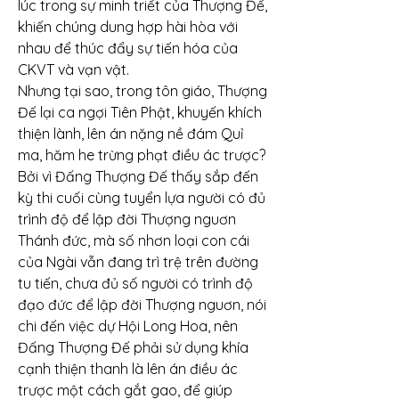
lúc trong sự minh triết của Thượng Đế, 
khiến chúng dung hợp hài hòa với 
nhau để thúc đẩy sự tiến hóa của 
CKVT và vạn vật.
Nhưng tại sao, trong tôn giáo, Thượng 
Đế lại ca ngợi Tiên Phật, khuyến khích 
thiện lành, lên án nặng nề đám Quỉ 
ma, hăm he trừng phạt điều ác trược? 
Bởi vì Đấng Thượng Đế thấy sắp đến 
kỳ thi cuối cùng tuyển lựa người có đủ 
trình độ để lập đời Thượng nguơn 
Thánh đức, mà số nhơn loại con cái 
của Ngài vẫn đang trì trệ trên đường 
tu tiến, chưa đủ số người có trình độ 
đạo đức để lập đời Thượng nguơn, nói 
chi đến việc dự Hội Long Hoa, nên 
Đấng Thượng Đế phải sử dụng khía 
cạnh thiện thanh là lên án điều ác 
trược một cách gắt gao, để giúp 