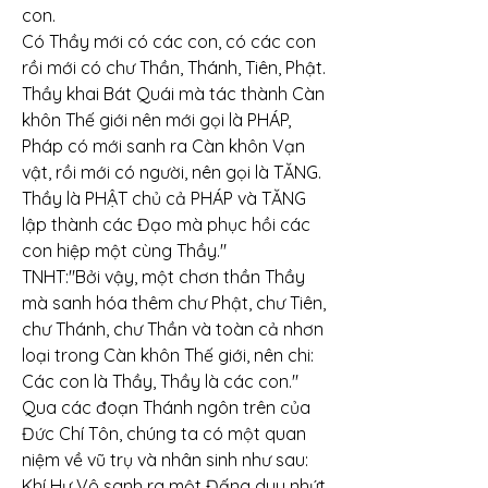
con.
Có Thầy mới có các con, có các con 
rồi mới có chư Thần, Thánh, Tiên, Phật.
Thầy khai Bát Quái mà tác thành Càn 
khôn Thế giới nên mới gọi là PHÁP, 
Pháp có mới sanh ra Càn khôn Vạn 
vật, rồi mới có người, nên gọi là TĂNG.
Thầy là PHẬT chủ cả PHÁP và TĂNG 
lập thành các Đạo mà phục hồi các 
con hiệp một cùng Thầy."
TNHT:"Bởi vậy, một chơn thần Thầy 
mà sanh hóa thêm chư Phật, chư Tiên, 
chư Thánh, chư Thần và toàn cả nhơn 
loại trong Càn khôn Thế giới, nên chi: 
Các con là Thầy, Thầy là các con."
Qua các đoạn Thánh ngôn trên của 
Đức Chí Tôn, chúng ta có một quan 
niệm về vũ trụ và nhân sinh như sau:
Khí Hư Vô sanh ra một Đấng duy nhứt 