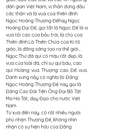
dân gian Việt Nam, vị thần đứng đầu 
các thần và là vua của thiên đình. 
Ngọc Hoàng Thượng Đếhay Ngọc 
Hoàng Đại Đế, gọi tắt là Ngọc Đế là vị 
vua tối cao của bầu trời, là chủ của 
Thiên đình.Là Thiên Chúa của Ki-tô 
giáo, là đấng sáng tạo ra thế giới…
Ngọc:Thứ đá quí có màu rất đẹp, là 
vua của loài đá, chỉ sự quí báu, cao 
quí. Hoàng: vua. Thượng: cao. Đế: vua. 
Danh xưng nầy có nghĩa là: Đấng 
Ngọc Hoàng Thượng Đế nay gọi là 
Đấng Cao Đài Tiên Ông Đại Bồ Tát 
Ma Ha Tát, dạy Đạo cho nước Việt 
Nam.
Từ xưa đến nay, có rất nhiều người 
phủ nhận Thượng Đế, không nhìn 
nhận có sự hiện hữu của Đấng 