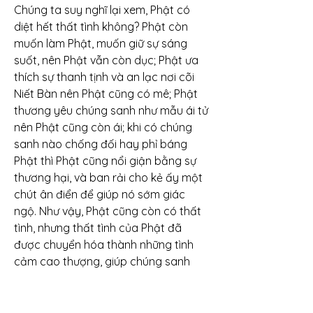
Chúng ta suy nghĩ lại xem, Phật có 
diệt hết thất tình không? Phật còn 
muốn làm Phật, muốn giữ sự sáng 
suốt, nên Phật vẫn còn dục; Phật ưa 
thích sự thanh tịnh và an lạc nơi cõi 
Niết Bàn nên Phật cũng có mê; Phật 
thương yêu chúng sanh như mẫu ái tử 
nên Phật cũng còn ái; khi có chúng 
sanh nào chống đối hay phỉ báng 
Phật thì Phật cũng nổi giận bằng sự 
thương hại, và ban rải cho kẻ ấy một 
chút ân điển để giúp nó sớm giác 
ngộ. Như vậy, Phật cũng còn có thất 
tình, nhưng thất tình của Phật đã 
được chuyển hóa thành những tình 
cảm cao thượng, giúp chúng sanh 
tiến hoá và thoát khổ. Tóm lại Phật 
vẫn là sắc tướng, vẫn đang trong quá 
trình tiến hóa linh hồn để lên một 