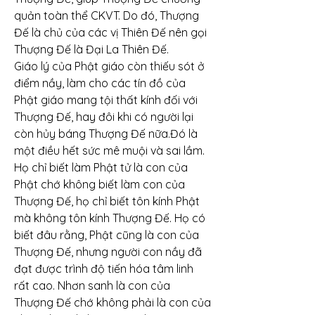
quản toàn thể CKVT. Do đó, Thượng 
Đế là chủ của các vị Thiên Đế nên gọi 
Thượng Đế là Đại La Thiên Đế.
Giáo lý của Phật giáo còn thiếu sót ở 
điểm nầy, làm cho các tín đồ của 
Phật giáo mang tội thất kính đối với 
Thượng Đế, hay đôi khi có người lại 
còn hủy báng Thượng Đế nữa.Đó là 
một điều hết sức mê muội và sai lầm. 
Họ chỉ biết làm Phật tử là con của 
Phật chớ không biết làm con của 
Thượng Đế, họ chỉ biết tôn kính Phật 
mà không tôn kính Thượng Đế. Họ có 
biết đâu rằng, Phật cũng là con của 
Thượng Đế, nhưng người con nầy đã 
đạt được trình độ tiến hóa tâm linh 
rất cao. Nhơn sanh là con của 
Thượng Đế chớ không phải là con của 