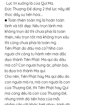
· Lực trì xuống là của Quỉ Ma.
Đức Thượng Đế dùng 2 thế lực nầy để 
thúc đẩy sự tiến hóa....
■ Toàn thiện toàn mỹ là hoàn toàn 
lành và tốt đẹp. Nếu trọn lành mà 
không trọn dữ thì chưa phải là toàn 
thiện, nếu trọn tốt mà không trọn xấu 
thì cũng chưa phải là toàn mỹ.
Tiên Phật do đâu mà có? Nhờ con 
người chí công tu hành nên mới đắc 
đạo thành Tiên Phật. Ma quỉ do đâu 
mà có? Con người hung ác, phản bội, 
bị đọa trở thành Ma quỉ.
Cho nên, Tiên Phật hay Ma quỉ đều do 
con người mà ra, mà con người là con 
của Thượng Đế, thì Tiên Phật hay Quỉ 
ma cũng đều là con của Thượng Đế, 
nhưng trình độ tiến hóa của mỗi 
phẩm cấp rất khác biệt nhau, trình độ 