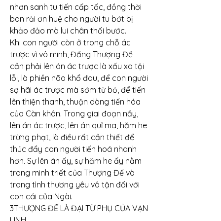
nhơn sanh tu tiến cấp tốc, đồng thời 
ban rải ơn huệ cho người tu bớt bị 
khảo đảo mà lui chân thối bước.
Khi con người còn ở trong chỗ ác 
trược vì vô minh, Đấng Thượng Đế 
cần phải lên án ác trược là xấu xa tội 
lỗi, là phiền não khổ đau, để con người 
sợ hãi ác trược mà sớm từ bỏ, để tiến 
lên thiện thanh, thuận dòng tiến hóa 
của Càn khôn. Trong giai đoạn nầy, 
lên án ác trược, lên án quỉ ma, hăm he 
trừng phạt, là điều rất cần thiết để 
thúc đẩy con người tiến hoá nhanh 
hơn. Sự lên án ấy, sự hăm he ấy nằm 
trong minh triết của Thượng Đế và 
trong tình thương yêu vô tận đối với 
con cái của Ngài.
3THƯỢNG ĐẾ LÀ ĐẠI TỪ PHỤ CỦA VẠN 
LINH