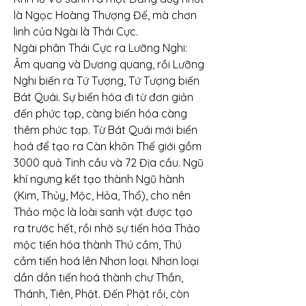
là Ngọc Hoàng Thượng Đế, mà chơn 
linh của Ngài là Thái Cực.
Ngài phân Thái Cực ra Lưỡng Nghi: 
Âm quang và Dương quang, rồi Lưỡng 
Nghi biến ra Tứ Tượng, Tứ Tượng biến 
Bát Quái. Sự biến hóa đi từ đơn giản 
đến phức tạp, càng biến hóa càng 
thêm phức tạp. Từ Bát Quái mới biến 
hoá để tạo ra Càn khôn Thế giới gồm 
3000 quả Tinh cầu và 72 Địa cầu. Ngũ 
khí ngưng kết tạo thành Ngũ hành 
(Kim, Thủy, Mộc, Hỏa, Thổ), cho nên 
Thảo mộc là loài sanh vật được tạo 
ra trước hết, rồi nhờ sự tiến hóa Thảo 
mộc tiến hóa thành Thú cầm, Thú 
cầm tiến hoá lên Nhơn loại. Nhơn loại 
dần dần tiến hoá thành chư Thần, 
Thánh, Tiên, Phật. Đến Phật rồi, còn 