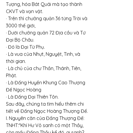
Tượng, hóa Bát Quái mà tạo thành 
CKVT và vạn vật.
· Trên thì chưởng quản 36 từng Trời và 
3000 thế giới,
· Dưới chưởng quản 72 Địa cầu và Tứ 
Đại Bộ Châu.
· Đó là Đại Từ Phụ.
· Là vua của Nhựt, Nguyệt, Tinh, và 
thời gian.
· Là chủ của chư Thần, Thánh, Tiên, 
Phật.
· Là Đấng Huyền Khung Cao Thượng 
Đế Ngọc Hoàng
· Là Đấng Đại Thiên Tôn.
Sau đây, chúng ta tìm hiểu thêm chi 
tiết về Đấng Ngọc Hoàng Thượng Đế.
I. Nguyên căn của Đấng Thượng Đế:
TNHT:"Khí Hư Vô sanh có một Thầy, 
còn mấy Đấng Thầy kể đó, ai sanh? 