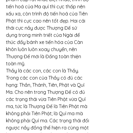
tiến hoá của Ma quỉ thì cực thấp nên 
xấu xa, còn trình độ tiến hoá của Tiên 
Phật thì cực cao nên tốt đẹp. Hai cái 
thái cực nầy được Thượng Đế sử 
dụng trong minh triết của Ngài để 
thúc đẩy bánh xe tiến hóa của Càn 
khôn luôn luôn xoay chuyển, nên 
Thượng Đế mới là Đấng toàn thiện 
toàn mỹ.
Thầy là các con, các con là Thầy. 
Trong các con của Thầy có đủ các 
hạng: Thần, Thánh, Tiên, Phật và Quỉ 
Ma. Cho nên trong Thượng Đế có đủ 
các trạng thái vừa Tiên Phật vừa Quỉ 
ma, tức là Thượng Đế là Tiên Phật mà 
không phải Tiên Phật; là Quỉ ma mà 
không phải Quỉ ma. Các trạng thái đối 
ngược nầy đồng thể hiện ra cùng một 