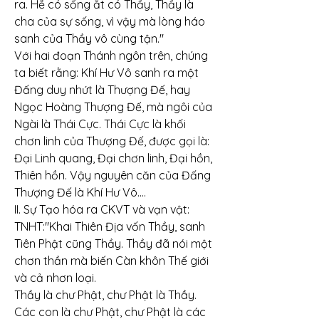
ra. Hễ có sống ắt có Thầy, Thầy là 
cha của sự sống, vì vậy mà lòng háo 
sanh của Thầy vô cùng tận."
Với hai đoạn Thánh ngôn trên, chúng 
ta biết rằng: Khí Hư Vô sanh ra một 
Đấng duy nhứt là Thượng Đế, hay 
Ngọc Hoàng Thượng Đế, mà ngôi của 
Ngài là Thái Cực. Thái Cực là khối 
chơn linh của Thượng Đế, được gọi là: 
Đại Linh quang, Đại chơn linh, Đại hồn, 
Thiên hồn. Vậy nguyên căn của Đấng 
Thượng Đế là Khí Hư Vô....
II. Sự Tạo hóa ra CKVT và vạn vật:
TNHT:"Khai Thiên Địa vốn Thầy, sanh 
Tiên Phật cũng Thầy. Thầy đã nói một 
chơn thần mà biến Càn khôn Thế giới 
và cả nhơn loại.
Thầy là chư Phật, chư Phật là Thầy.
Các con là chư Phật, chư Phật là các 