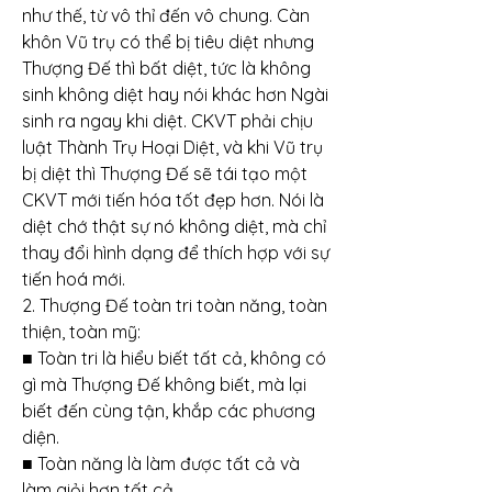
như thế, từ vô thỉ đến vô chung. Càn 
khôn Vũ trụ có thể bị tiêu diệt nhưng 
Thượng Đế thì bất diệt, tức là không 
sinh không diệt hay nói khác hơn Ngài 
sinh ra ngay khi diệt. CKVT phải chịu 
luật Thành Trụ Hoại Diệt, và khi Vũ trụ 
bị diệt thì Thượng Đế sẽ tái tạo một 
CKVT mới tiến hóa tốt đẹp hơn. Nói là 
diệt chớ thật sự nó không diệt, mà chỉ 
thay đổi hình dạng để thích hợp với sự 
tiến hoá mới.
2. Thượng Đế toàn tri toàn năng, toàn 
thiện, toàn mỹ:
■ Toàn tri là hiểu biết tất cả, không có 
gì mà Thượng Đế không biết, mà lại 
biết đến cùng tận, khắp các phương 
diện.
■ Toàn năng là làm được tất cả và 
làm giỏi hơn tất cả.