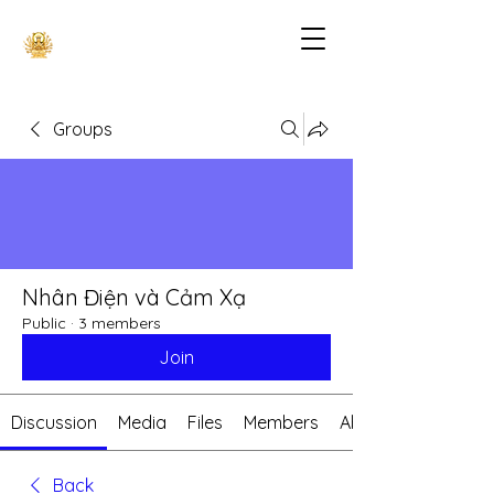
Groups
Nhân Điện và Cảm Xạ
Public
·
3 members
Join
Discussion
Media
Files
Members
About
Back