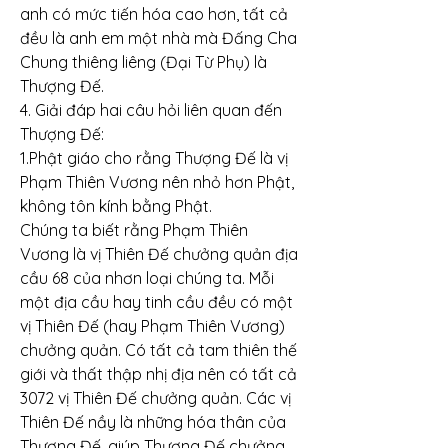
anh có mức tiến hóa cao hơn, tất cả 
đều là anh em một nhà mà Đấng Cha 
Chung thiêng liêng (Đại Từ Phụ) là 
Thượng Đế.
4. Giải đáp hai câu hỏi liên quan đến 
Thượng Đế:
1.Phật giáo cho rằng Thượng Đế là vị 
Phạm Thiên Vương nên nhỏ hơn Phật, 
không tôn kính bằng Phật.
Chúng ta biết rằng Phạm Thiên 
Vương là vị Thiên Đế chưởng quản địa 
cầu 68 của nhơn loại chúng ta. Mỗi 
một địa cầu hay tinh cầu đều có một 
vị Thiên Đế (hay Phạm Thiên Vương) 
chưởng quản. Có tất cả tam thiên thế 
giới và thất thập nhị địa nên có tất cả 
3072 vị Thiên Đế chưởng quản. Các vị 
Thiên Đế nầy là những hóa thân của 
Thượng Đế, giúp Thượng Đế chưởng 