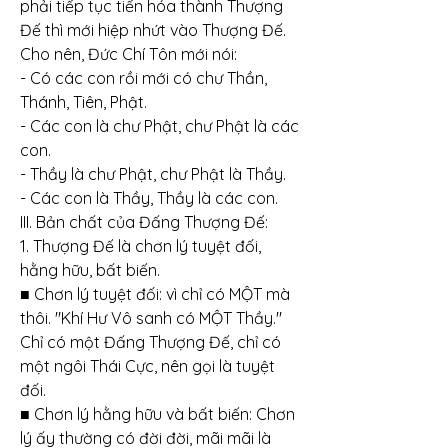
phải tiếp tục tiến hóa thành Thượng 
Đế thì mới hiệp nhứt vào Thượng Đế.
Cho nên, Đức Chí Tôn mới nói:
- Có các con rồi mới có chư Thần, 
Thánh, Tiên, Phật.
- Các con là chư Phật, chư Phật là các 
con.
- Thầy là chư Phật, chư Phật là Thầy.
- Các con là Thầy, Thầy là các con.
III. Bản chất của Đấng Thượng Đế:
1. Thượng Đế là chơn lý tuyệt đối, 
hằng hữu, bất biến.
■ Chơn lý tuyệt đối: vì chỉ có MỘT mà 
thôi. "Khí Hư Vô sanh có MỘT Thầy." 
Chỉ có một Đấng Thượng Đế, chỉ có 
một ngôi Thái Cực, nên gọi là tuyệt 
đối.
■ Chơn lý hằng hữu và bất biến: Chơn 
lý ấy thường có đời đời, mãi mãi là 