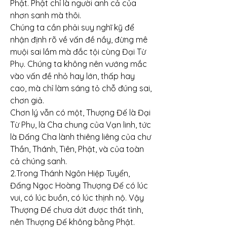
Phật. Phật chỉ là người anh cả của 
nhơn sanh mà thôi.
Chúng ta cần phải suy nghĩ kỹ để 
nhận định rõ về vấn đề nầy, đừng mê 
muội sai lầm mà đắc tội cùng Đại Từ 
Phụ. Chúng ta không nên vướng mắc 
vào vấn đề nhỏ hay lớn, thấp hay 
cao, mà chỉ làm sáng tỏ chỗ đúng sai, 
chơn giả.
Chơn lý vẫn có một, Thượng Đế là Đại 
Từ Phụ, là Cha chung của Vạn linh, tức 
là Đấng Cha lành thiêng liêng của chư 
Thần, Thánh, Tiên, Phật, và của toàn 
cả chúng sanh.
2.Trong Thánh Ngôn Hiệp Tuyển, 
Đấng Ngọc Hoàng Thượng Đế có lúc 
vui, có lúc buồn, có lúc thịnh nộ. Vậy 
Thượng Đế chưa dứt được thất tình, 
nên Thượng Đế không bằng Phật.