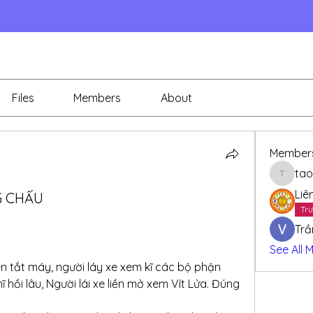
Files
Members
About
Member
tao
taothay
Liê
G CHẤU
Trư
Trầ
See All 
n tắt máy, người láy xe xem kĩ các bộ phận 
hồi lâu, Người lái xe liền mở xem Vít Lửa. Đúng 