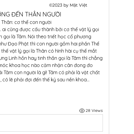
©2023 by Mật Việt
ỞNG ĐẾN THÂN NGƯỜI
 Thân: cơ thể con người
 ai cũng được cấu thành bởi cơ thể vật lý gọi 
n gọi là Tâm. Nói theo triết học cổ phương 
hư Đạo Phật thì con người gồm hai phần Thể 
 thể vật lý gọi là Thân có hình hài cụ thể mắt 
hưng Linh hồn hay tinh thần gọi là Tâm thì chẳng 
 móc khoa học nào cảm nhận cân đong đo 
 Tâm con người là gì! Tâm có phải là vật chất 
 có lẽ phải đợi đến thế kỷ sau nền khoa…
28 Views