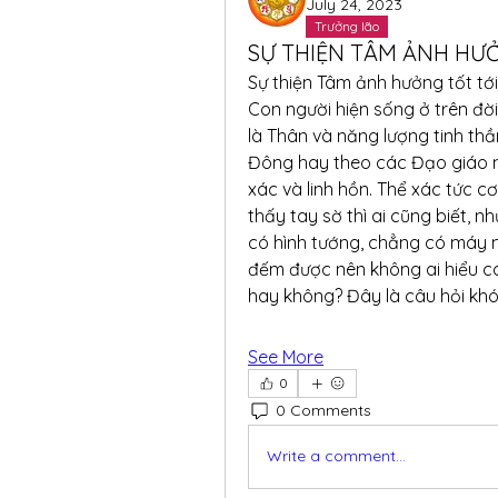
July 24, 2023
Trưởng lão
SỰ THIỆN TÂM ẢNH HƯ
Sự thiện Tâm ảnh hưởng tốt tới
Con người hiện sống ở trên đời.
là Thân và năng lượng tinh thầ
Đông hay theo các Đạo giáo n
xác và linh hồn. Thể xác tức cơ
thấy tay sờ thì ai cũng biết, n
có hình tướng, chẳng có máy
đếm được nên không ai hiểu cái
hay không? Đây là câu hỏi khó,
See More
0
0 Comments
Write a comment...