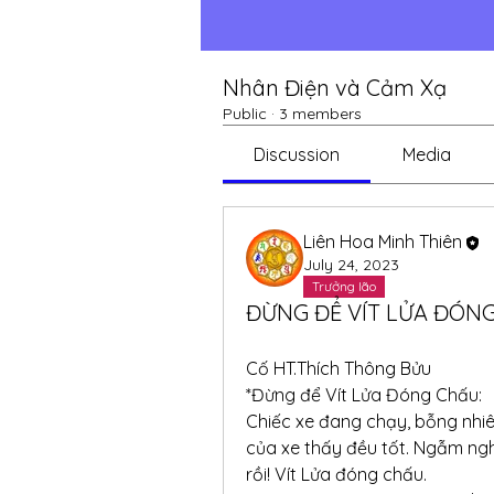
Nhân Điện và Cảm Xạ
Public
·
3 members
Discussion
Media
Liên Hoa Minh Thiên
July 24, 2023
Trưởng lão
ĐỪNG ĐỂ VÍT LỬA ĐÓN
Cố HT.Thích Thông Bửu
*Đừng để Vít Lửa Đóng Chấu:
Chiếc xe đang chạy, bỗng nhiê
của xe thấy đều tốt. Ngẫm nghĩ 
rồi! Vít Lửa đóng chấu.