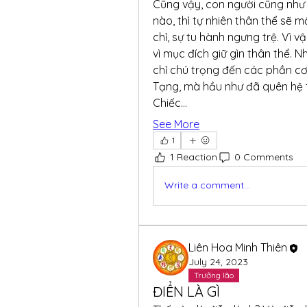
Cũng vậy, con người cũng như c
nào, thì tự nhiên thân thể sẽ m
chỉ, sự tu hành ngưng trệ. Vì v
vì mục đích giữ gìn thân thể. 
chỉ chú trọng đến các phần cơ
Tạng, mà hầu như đã quên hệ t
Chiếc…
See More
1
1 Reaction
0 Comments
Write a comment...
Liên Hoa Minh Thiên
July 24, 2023
Trưởng lão
ĐIỂN LÀ GÌ