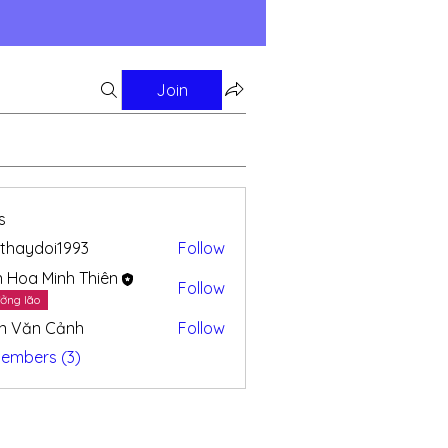
Join
s
thaydoi1993
Follow
doi1993
n Hoa Minh Thiên
Follow
ởng lão
n Văn Cảnh
Follow
Members (3)