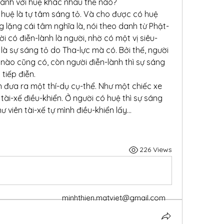
-lành với huệ khác nhau thế nào?
 huệ là tự tâm sáng tỏ. Và cho được có huệ 
g lặng cái tâm nghĩa là, nói theo danh từ Phật-
i có điễn-lành là người, nhờ có một vị siêu-
là sự sáng tỏ do Tha-lực mà có. Bởi thế, người 
 nào cũng có, còn người điễn-lành thì sự sáng 
tiếp điễn.
n đưa ra một thí-dụ cụ-thể. Như một chiếc xe 
 tài-xế điều-khiển. Ở người có huệ thì sự sáng 
ư viên tài-xế tự mình điều-khiển lấy…
226 Views
minhthien.matviet@gmail.com