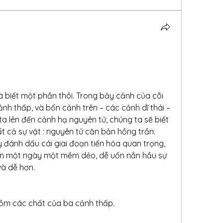
à biết một phần thôi. Trong bảy cảnh của cõi 
ảnh thấp, và bốn cảnh trên – các cảnh dĩ thái – 
ta lên đến cảnh hạ nguyên tử, chúng ta sẽ biết 
t cả sự vật : nguyên tử căn bản hồng trần.
y đánh dấu cái giai đoạn tiến hóa quan trọng, 
ên một ngày một mềm dẻo, dễ uốn nắn hầu sự 
và dễ hơn.
gồm các chất của ba cảnh thấp.