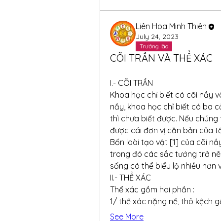
Liên Hoa Minh Thiên
July 24, 2023
Trưởng lão
CÕI TRẦN VÀ THỂ XÁC
I.- CÕI TRẦN
Khoa học chỉ biết có cõi nầy v
nầy, khoa học chỉ biết có ba c
thì chưa biết được. Nếu chúng 
được cái đơn vị căn bản của tấ
Bốn loài tạo vật [1] của cõi nầ
trong đó các sắc tướng trở n
sống có thể biểu lộ nhiều hơn 
II.- THỂ XÁC
Thể xác gồm hai phần :
1/ thể xác nặng nề, thô kệch 
See More