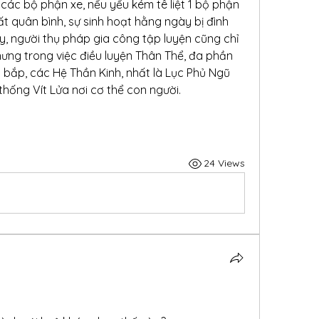
ác bộ phận xe, nếu yếu kém tê liệt 1 bộ phận 
ất quân bình, sự sinh hoạt hằng ngày bị đình 
ậy, người thụ pháp gia công tập luyện cũng chỉ 
Nhưng trong việc điều luyện Thân Thể, đa phần 
 bắp, các Hệ Thần Kinh, nhất là Lục Phủ Ngũ 
hống Vít Lửa nơi cơ thể con người.
24 Views