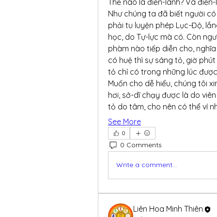
Thế nào là điễn-lành? Và điễn
Như chúng ta đã biết người có
phải tu luyện phép Lục-Độ, lắn
học, do Tự-lực mà có. Còn ngườ
phàm nào tiếp diễn cho, nghĩa 
có huệ thì sự sáng tỏ, giờ phút
tỏ chỉ có trong những lúc được 
Muốn cho dễ hiểu, chúng tôi xi
hơi, sở-dĩ chạy được là do viên
tỏ do tâm, cho nên có thể ví nh
See More
0
0 Comments
Write a comment...
Liên Hoa Minh Thiên