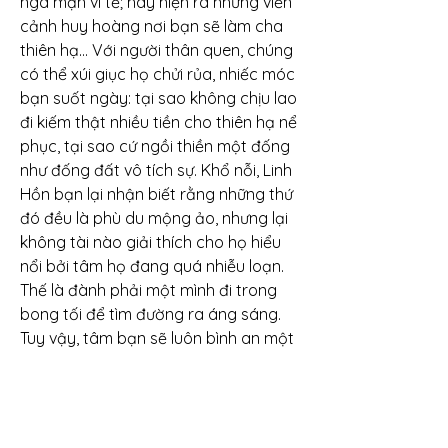
ngã mạn vi tế; hay hiện ra những viễn 
cảnh huy hoàng nơi bạn sẽ làm cha 
thiên hạ… Với người thân quen, chúng 
có thể xúi giục họ chửi rủa, nhiếc móc 
bạn suốt ngày: tại sao không chịu lao 
đi kiếm thật nhiều tiền cho thiên hạ nể 
phục, tại sao cứ ngồi thiền một đống 
như đống đất vô tích sự. Khổ nỗi, Linh 
Hồn bạn lại nhận biết rằng những thứ 
đó đều là phù du mộng ảo, nhưng lại 
không tài nào giải thích cho họ hiểu 
nổi bởi tâm họ đang quá nhiễu loạn. 
Thế là đành phải một mình đi trong 
bong tối để tìm đường ra áng sáng. 
Tuy vậy, tâm bạn sẽ luôn bình an một 
cách kì diệu nếu bám chắc vào cái 
phao VẠN VẬT ĐỒNG NHẤT THỂ và 
nghĩ mọi thứ có hình tướng chỉ là 
những cái vỏ, những con rối của Vô 