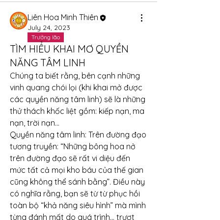
Liên Hoa Minh Thiên
July 24, 2023
Trưởng lão
TÌM HIỂU KHAI MƠ QUYỀN
NĂNG TÂM LINH
Chúng ta biết rằng, bên cạnh những 
vinh quang chói lọi (khi khai mở được 
các quyền năng tâm linh) sẽ là những 
thử thách khốc liệt gồm: kiếp nạn, ma 
nạn, trời nạn…
Quyền năng tâm linh: Trên đường đạo 
tương truyền: “Những bông hoa nở 
trên đường đạo sẽ rất vi diệu đến 
mức tất cả mọi kho báu của thế gian 
cũng không thể sánh bằng”. Điều này 
có nghĩa rằng, bạn sẽ từ từ phục hồi 
toàn bộ “khả năng siêu hình” mà mình 
từng đánh mất do quá trình… trượt 