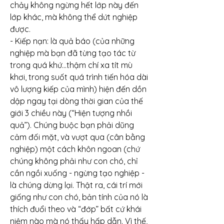
chảy không ngừng hết lớp này đến 
lớp khác, mà không thể dứt nghiệp 
được.
- Kiếp nạn: là quả báo (của những 
nghiệp mà bạn đã từng tạo tác từ 
trong quá khứ…thậm chí xa tít mù 
khơi, trong suốt quá trình tiến hóa dài 
vô lượng kiếp của mình) hiện đến dồn 
dập ngay tại dòng thời gian của thế 
giới 3 chiều này (“Hiện tượng nhồi 
quả”). Chúng buộc bạn phải dũng 
cảm đối mặt, và vượt qua (cân bằng 
nghiệp) một cách khôn ngoan (chứ 
chúng không phải như con chó, chỉ 
cần ngồi xuống - ngừng tạo nghiệp - 
là chúng dừng lại. Thật ra, cái trí mới 
giống như con chó, bản tính của nó là 
thích đuổi theo và “đớp” bất cứ khái 
niệm nào mà nó thấy hấp dẫn. Vì thế, 