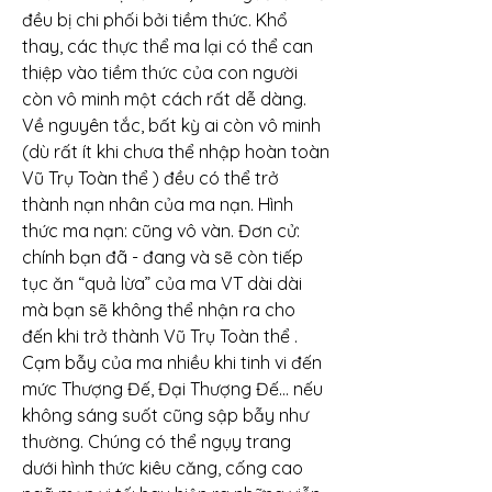
đều bị chi phối bởi tiềm thức. Khổ 
thay, các thực thể ma lại có thể can 
thiệp vào tiềm thức của con người 
còn vô minh một cách rất dễ dàng. 
Về nguyên tắc, bất kỳ ai còn vô minh 
(dù rất ít khi chưa thể nhập hoàn toàn 
Vũ Trụ Toàn thể ) đều có thể trở 
thành nạn nhân của ma nạn. Hình 
thức ma nạn: cũng vô vàn. Đơn cử: 
chính bạn đã - đang và sẽ còn tiếp 
tục ăn “quả lừa” của ma VT dài dài 
mà bạn sẽ không thể nhận ra cho 
đến khi trở thành Vũ Trụ Toàn thể . 
Cạm bẫy của ma nhiều khi tinh vi đến 
mức Thượng Đế, Đại Thượng Đế… nếu 
không sáng suốt cũng sập bẫy như 
thường. Chúng có thể ngụy trang 
dưới hình thức kiêu căng, cống cao 