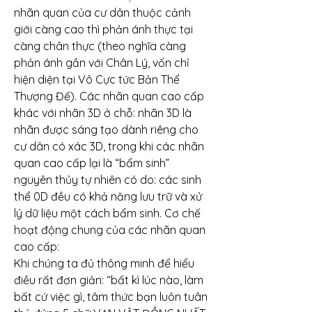
nhãn quan của cư dân thuộc cảnh 
giới càng cao thì phản ánh thực tại 
càng chân thực (theo nghĩa càng 
phản ánh gần với Chân Lý, vốn chỉ 
hiện diện tại Vô Cực tức Bản Thể 
Thượng Đế). Các nhãn quan cao cấp 
khác với nhãn 3D ở chỗ: nhãn 3D là 
nhãn được sáng tạo dành riêng cho 
cư dân có xác 3D, trong khi các nhãn 
quan cao cấp lại là “bẩm sinh” 
nguyên thủy tự nhiên có do: các sinh 
thể 0D đều có khả năng lưu trữ và xử 
lý dữ liệu một cách bẩm sinh. Cơ chế 
hoạt động chung của các nhãn quan 
cao cấp:
Khi chúng ta đủ thông minh để hiểu 
điều rất đơn giản: “bất kì lúc nào, làm 
bất cứ việc gì, tâm thức bạn luôn tuân 