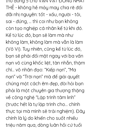
thủ đúng 5 chữ VẠN VẬT ĐỒNG NHẤT 
THỂ - không hề mảy may chia rẽ đối 
đãi nhị nguyên: tốt - xấu, người - tôi, 
sai - đúng, … thì coi như bạn không 
còn tạo nghiệp cá nhân kể từ khi đó. 
Kể từ lúc đó, bạn sẽ làm mà như 
không làm, không làm mà vẫn là làm 
(Vô Vi). Tuy nhiên, cũng kể từ lúc đó, 
bạn sẽ phải đối mặt ngay với ba vấn 
nạn vô cùng khốc liệt, tàn nhẫn, thậm 
chí… vô nhân đạo: “Kiếp nạn”, “Ma 
nạn” và “Trời nạn” mà để giải quyết 
chúng một cách êm đẹp, đòi hỏi bạn 
phải là một chuyên gia thượng thặng 
về công nghệ “Lập trình tâm linh” 
(trước hết là tự lập trình cho… chính 
thực tại mà mình sẽ trải nghiệm). Đây 
chính là lý do khiến cho suốt nhiều 
triệu năm qua, dòng luân hồi cứ tuổi 