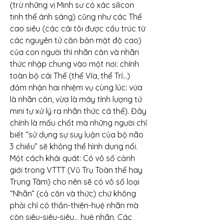
(trừ những vị Minh sư có xác silicon 
tinh thể ánh sáng) cũng như các Thể 
cao siêu (các cái tôi được cấu trúc từ 
các nguyên tử căn bản mật độ cao) 
của con người thì nhãn căn và nhãn 
thức nhập chung vào một nơi: chính 
toàn bộ cái Thể (thể Vía, thể Trí…) 
đảm nhận hai nhiệm vụ cùng lúc: vừa 
là nhãn căn, vừa là máy tính lượng tử 
mini tự xử lý ra nhãn thức cá thể). Đây 
chính là mấu chốt mà những người chỉ 
biết “sử dụng sự suy luận của bộ não 
3 chiều” sẽ không thể hình dung nổi.
Một cách khái quát: Có vô số cảnh 
giới trong VTTT (Vũ Trụ Toàn thể hay 
Trung Tâm) cho nên sẽ có vô số loại 
“Nhãn” (cả căn và thức) chứ không 
phải chỉ có thần-thiên-huệ nhãn mà 
còn siêu-siêu-siêu… huệ nhãn. Các 