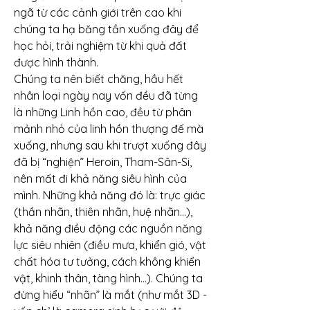
ngã từ các cảnh giới trên cao khi 
chúng ta hạ băng tần xuống đây để 
học hỏi, trải nghiệm từ khi quả đất 
được hình thành.
Chúng ta nên biết chăng, hầu hết 
nhân loại ngày nay vốn đều đã từng 
là những Linh hồn cao, đều từ phân 
mảnh nhỏ của linh hồn thượng đế mà 
xuống, nhưng sau khi trượt xuống đây 
đã bị “nghiện” Heroin, Tham-Sân-Si, 
nên mất đi khả năng siêu hình của 
mình. Những khả năng đó là: trực giác 
(thần nhãn, thiên nhãn, huệ nhãn…), 
khả năng điều động các nguồn năng 
lực siêu nhiên (điều mưa, khiển gió, vật 
chất hóa tư tưởng, cách không khiển 
vật, khinh thân, tàng hình…). Chúng ta 
đừng hiểu “nhãn” là mắt (như mắt 3D - 