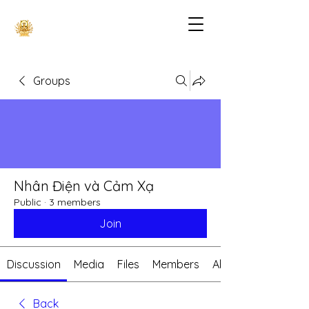
Groups
Nhân Điện và Cảm Xạ
Public
·
3 members
Join
Discussion
Media
Files
Members
About
Back