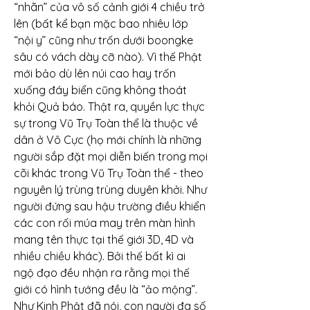
“nhãn” của vô số cảnh giới 4 chiều trở 
lên (bất kể bạn mặc bao nhiêu lớp 
“nội y” cũng như trốn dưới boongke 
sâu có vách dày cỡ nào). Vì thế Phật 
mới bảo dù lên núi cao hay trốn 
xuống đáy biển cũng không thoát 
khỏi Quả báo. Thật ra, quyền lực thực 
sự trong Vũ Trụ Toàn thể là thuộc về 
dân ở Vô Cực (họ mới chính là những 
người sắp đặt mọi diễn biến trong mọi 
cõi khác trong Vũ Trụ Toàn thể - theo 
nguyên lý trùng trùng duyên khởi. Như 
người đứng sau hậu trường điều khiển 
các con rối múa may trên màn hình 
mang tên thực tại thế giới 3D, 4D và 
nhiều chiều khác). Bởi thế bất kì ai 
ngộ đạo đều nhận ra rằng mọi thế 
giới có hình tướng đều là “ảo mộng”. 
Như Kinh Phật đã nói, con người đa số 