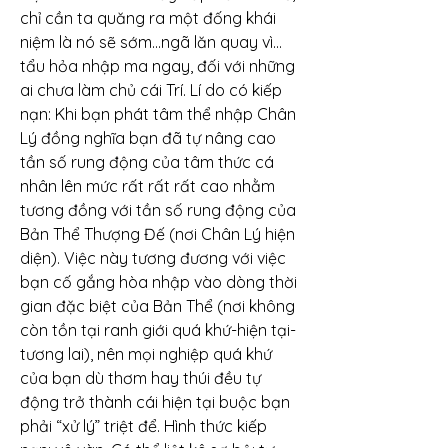
chỉ cần ta quăng ra một đống khái 
niệm là nó sẽ sớm…ngã lăn quay vì… 
tẩu hỏa nhập ma ngay, đối với những 
ai chưa làm chủ cái Trí. Lí do có kiếp 
nạn: Khi bạn phát tâm thể nhập Chân 
Lý đồng nghĩa bạn đã tự nâng cao 
tần số rung động của tâm thức cá 
nhân lên mức rất rất rất cao nhằm 
tương đồng với tần số rung động của 
Bản Thể Thượng Đế (nơi Chân Lý hiện 
diện). Việc này tương đương với việc 
bạn cố gắng hòa nhập vào dòng thời 
gian đặc biệt của Bản Thể (nơi không 
còn tồn tại ranh giới quá khứ-hiện tại-
tương lai), nên mọi nghiệp quá khứ 
của bạn dù thơm hay thúi đều tự 
động trở thành cái hiện tại buộc bạn 
phải “xử lý” triệt để. Hình thức kiếp 