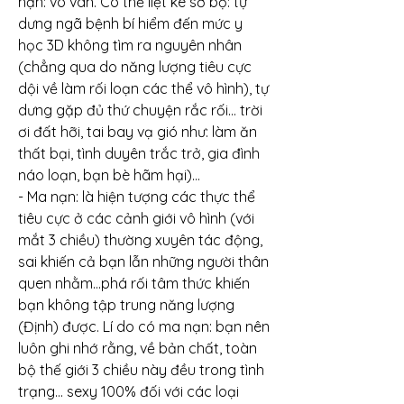
nạn: vô vàn. Có thể liệt kê sơ bộ: tự 
dưng ngã bệnh bí hiểm đến mức y 
học 3D không tìm ra nguyên nhân 
(chẳng qua do năng lượng tiêu cực 
dội về làm rối loạn các thể vô hình), tự 
dưng gặp đủ thứ chuyện rắc rối… trời 
ơi đất hỡi, tai bay vạ gió như: làm ăn 
thất bại, tình duyên trắc trở, gia đình 
náo loạn, bạn bè hãm hại)…
- Ma nạn: là hiện tượng các thực thể 
tiêu cực ở các cảnh giới vô hình (với 
mắt 3 chiều) thường xuyên tác động, 
sai khiến cả bạn lẫn những người thân 
quen nhằm…phá rối tâm thức khiến 
bạn không tập trung năng lượng 
(Định) được. Lí do có ma nạn: bạn nên 
luôn ghi nhớ rằng, về bản chất, toàn 
bộ thế giới 3 chiều này đều trong tình 
trạng… sexy 100% đối với các loại 