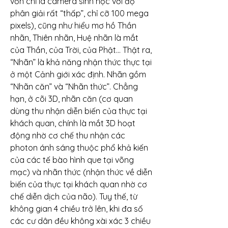
vốn chỉ là camera sinh học với độ 
phân giải rất “thấp”, chỉ cỡ 100 mega 
pixels), cũng như hiểu mơ hồ Thần 
nhãn, Thiên nhãn, Huệ nhãn là mắt 
của Thần, của Trời, của Phật… Thật ra, 
“Nhãn” là khả năng nhận thức thực tại 
ở một Cảnh giới xác định. Nhãn gồm 
“Nhãn căn” và “Nhãn thức”. Chẳng 
hạn, ở cõi 3D, nhãn căn (cơ quan 
dùng thu nhận diễn biến của thực tại 
khách quan, chính là mắt 3D hoạt 
động nhờ cơ chế thu nhận các 
photon ánh sáng thuộc phổ khả kiến 
của các tế bào hình que tại võng 
mạc) và nhãn thức (nhận thức về diễn 
biến của thực tại khách quan nhờ cơ 
chế diễn dịch của não). Tuy thế, từ 
không gian 4 chiều trở lên, khi đa số 
các cư dân đều không xài xác 3 chiều 