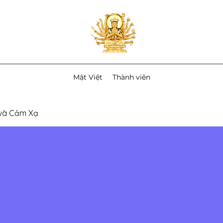
Mật Việt
Thành viên
 và Cảm Xạ