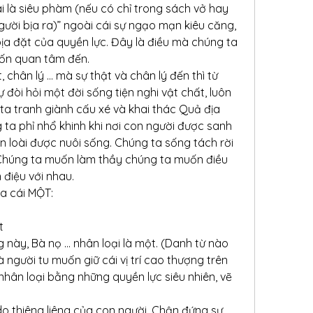
ai là siêu phàm (nếu có chỉ trong sách vở hay 
gười bịa ra)” ngoài cái sự ngạo mạn kiêu căng, 
ịa đặt của quyền lực. Đây là điều mà chúng ta 
ốn quan tâm đến.
, chân lý … mà sự thật và chân lý đến thì từ 
 đòi hỏi một đời sống tiện nghi vật chất, luôn 
ta tranh giành cấu xé và khai thác Quả địa 
ta phỉ nhổ khinh khi nơi con người được sanh 
 loài được nuôi sống. Chúng ta sống tách rời 
 Chúng ta muốn làm thầy chúng ta muốn điều 
 điệu với nhau.
a cái MỘT:
t
g này, Bà nọ … nhân loại là một. (Danh từ nào 
người tu muốn giữ cái vị trí cao thượng trên 
nhân loại bằng những quyền lực siêu nhiên, vẽ 
o thiêng liêng của con người. Chận đứng sự 