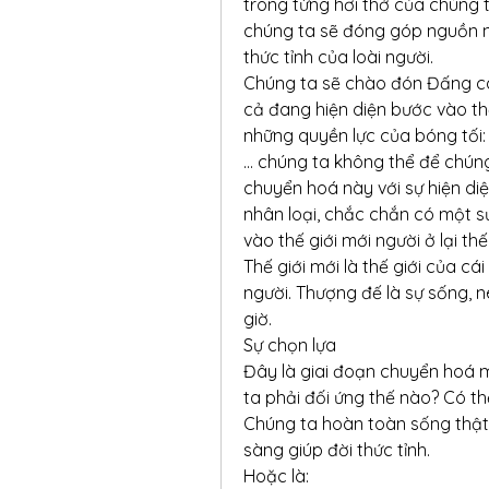
trong từng hơi thở của chúng t
chúng ta sẽ đóng góp nguồn n
thức tỉnh của loài người.
Chúng ta sẽ chào đón Đấng ca
cả đang hiện diện bước vào thế 
những quyền lực của bóng tối: S
… chúng ta không thể để chúng 
chuyển hoá này với sự hiện di
nhân loại, chắc chắn có một sự 
vào thế giới mới người ở lại thế 
Thế giới mới là thế giới của cá
người. Thượng đế là sự sống, 
giờ.
Sự chọn lựa
Đây là giai đoạn chuyển hoá m
ta phải đối ứng thế nào? Có thể
Chúng ta hoàn toàn sống thật 
sàng giúp đời thức tỉnh.
Hoặc là: