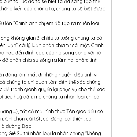
 biết ta, lúc đó ta sẽ biết ta đã sáng tạo thế 
 chứng kiến của chúng ta, chúng ta sẽ biết được 
u lần “Chính anh chị em đã tạo ra muôn loài 
rong không gian 3-chiều tư tưởng chúng ta có 
 luận” cái lý luận phân chia từ cái một. Chính 
oa học đến đỉnh cao của nó song song với nó 
 đã phân chia sự sống ra làm hai phần: tinh 
n đàng làm mất đi những huyền diệu tinh vi 
 cả chúng ta chỉ quan tâm đến thể xác chúng 
 để tranh giành quyền lợi phục vụ cho thể xác 
ị tiêu huỷ dần, mà chúng ta nhân loại chỉ có 
ơng …}, tất cả mọi hình thức Tôn giáo đều có 
Chỉ chọn cái tốt, cái đúng, cái thiện, cái 
 là đường Đạo.
ông Giê Su thì nhân loại là nhân chứng “không 