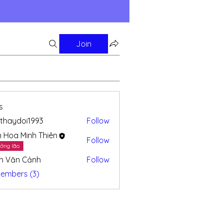
Join
s
thaydoi1993
Follow
doi1993
n Hoa Minh Thiên
Follow
ởng lão
n Văn Cảnh
Follow
Members (3)