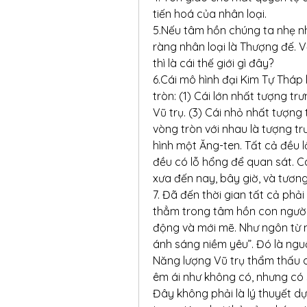
tiến hoá của nhân loại.
5.Nếu tâm hồn chúng ta nhẹ nhà
ràng nhân loại là Thượng đế. V
thì là cái thế giới gì đây?
6.Cái mô hình đại Kim Tự Tháp 
tròn: (1) Cái lớn nhất tượng tr
Vũ trụ. (3) Cái nhỏ nhất tượng
vòng tròn với nhau là tượng tr
hình một Ăng-ten. Tất cả đều l
đều có lỗ hổng để quan sát. Cá
xưa đến nay, bây giờ, và tương 
7. Đã đến thời gian tất cả phải
thẳm trong tâm hồn con người 
động và mới mẽ. Như ngôn từ 
ánh sáng niềm yêu”. Đó là nguồ
Năng lượng Vũ trụ thẩm thấu d
êm ái như không có, nhưng có 
Đây không phải là lý thuyết dự