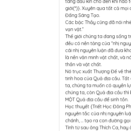
tàng dấu kín cho đến khi nào ta
giới(*)}. Xuyên qua tất cả mọi
Đấng Sáng Tạo.
Các bậc Thầy cũng đã nói nhiề
vạn vật.”
Thế giới chúng ta đang sống t
đều có nền tảng của “nhị nguyên
cái nhị nguyên luận đã đưa kh
là nền văn minh vật chất, và nó
thần và vật chất.
Nó trục xuất Thượng Đế về thiê
tinh hoa của Quả địa cầu. Tất
ta, chúng ta muốn có quyền lực
chúng ta, còn Quả địa cầu thì b
MỘT Quả địa cầu để sinh tồn.
Học thuyết {Triết Học Đông Phư
nguyên tắc của nhị nguyên luận. 
chánh, … tạo ra con đường gọi
Tính từ sau ông Thích Ca, hay 