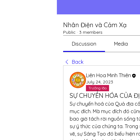
Nhân Điện và Cảm Xạ
Public
·
3 members
Discussion
Media
Back
Liên Hoa Minh Thiên
July 24, 2023
Trưởng lão
SỰ CHUYỂN HÓA CỦA Đ
Sự chuyển hoá của Quả địa cầu
mục đích. Mà mục đích đó cũng
bao giờ tách rời nguồn sống t
sự ý thức của chúng ta. Tron
vẽ, sự Sáng Tạo đó biểu hiện r