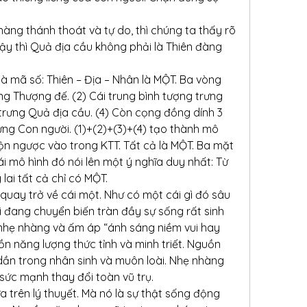
ng thánh thoát và tự do, thì chúng ta thấy rõ 
ậy thì Quả địa cầu không phải là Thiên đàng 
là mã số: Thiên – Địa – Nhân là MỘT. Ba vòng 
ưng Thượng đế. (2) Cái trung bình tượng trưng 
 trưng Quả địa cầu. (4) Còn cọng đồng dính 3 
ưng Con người. (1)+(2)+(3)+(4) tạo thành mô 
ộn ngược vào trong KTT. Tất cả là MỘT. Ba mặt 
i mô hình đó nói lên một ý nghĩa duy nhất: Từ 
lai tất cả chỉ có MỘT.
 quay trở về cái một. Như có một cái gì đó sâu 
đang chuyển biến tràn đầy sự sống rất sinh 
nhẹ nhàng và ấm áp “ánh sáng niềm vui hay 
n năng lượng thức tỉnh và minh triết. Nguồn 
ần trong nhân sinh và muôn loài. Nhẹ nhàng 
sức mạnh thay đổi toàn vũ trụ.
a trên lý thuyết. Mà nó là sự thật sống động 