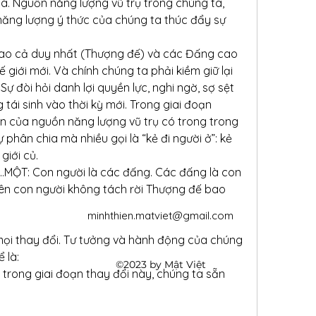
a. Nguồn năng lượng vũ trụ trong chúng ta, 
ăng lượng ý thức của chúng ta thúc đẩy sự 
o cả duy nhất (Thượng đế) và các Đấng cao 
giới mới. Và chính chúng ta phải kiềm giữ lại 
ự đòi hỏi danh lợi quyền lực, nghi ngờ, sợ sệt 
tái sinh vào thời kỳ mới. Trong giai đoạn 
ện của nguồn năng lượng vũ trụ có trong trong 
phân chia mà nhiều gọi là “kẻ đi người ở”: kẻ 
giới củ.
i ..MỘT: Con người là các đấng. Các đấng là con 
nên con người không tách rời Thượng đế bao 
minhthien.matviet@gmail.com
ọi thay đổi. Tư tưởng và hành động của chúng 
 là:
©2023 by Mật Việt
trong giai đoạn thay đổi này, chúng ta sẵn 