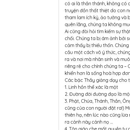
có ai là thần thánh, không có 
truyện đồn thất thiệt do con n
tham lam ích kỷ, ảo tưởng và b
quên lãng, chúng ta không mu
Ai cũng đòi hỏi tìm kiếm sự thật
chối. Chúng ta bị ám ảnh bởi sự
cảm thấy bị thiếu thốn. Chúng 
cầu một cách vô ý thức, chúng 
ra và nơi mà nhân sinh và muôn
riêng rẽ cho chính chúng ta –
khiển hơn là sống hoà hợp đơn
Các bậc Thầy giảng dạy cho t
1. Linh hồn thể xác là một
2. Đường đời đường đạo là mộ
3. Phật, Chúa, Thánh, Thần, Ôn
cũng của con người đặt ra!) Mà 
thiên hạ, nên lúc nào cũng lừa 
ra cảnh này cảnh nọ …
4. Tôn giáo che mất quyền tự d