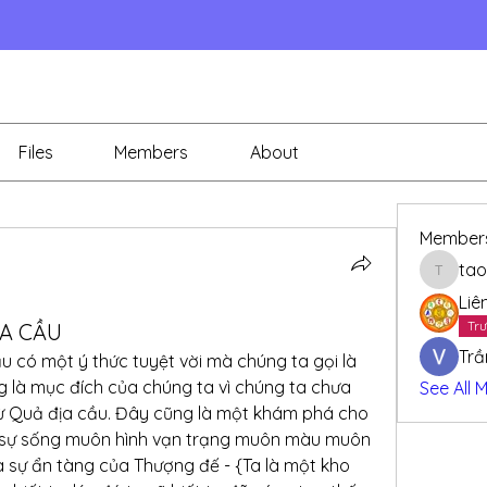
Files
Members
About
Member
tao
taothay
Liê
Trư
ỊA CẦU
Trầ
 có một ý thức tuyệt vời mà chúng ta gọi là 
 là mục đích của chúng ta vì chúng ta chưa 
See All 
ừ Quả địa cầu. Đây cũng là một khám phá cho 
g sự sống muôn hình vạn trạng muôn màu muôn 
a sự ẩn tàng của Thượng đế - {Ta là một kho 