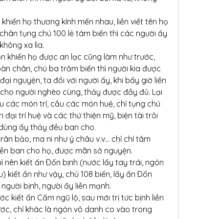
hiến họ thương kính mến nhau, liền viết tên họ 
hân tụng chú 100 lẻ tám biến thì các người ấy 
không xa lìa.
n khiến họ được an lạc cũng làm như trước, 
bàn chân, chú ba trăm biến thì người kia được 
 đại nguyện, ta đối với người ấy, khi bấy giờ liền 
cho người nghèo cùng, thảy được đầy đủ. Lại 
u các món trí, cầu các món huệ, chỉ tụng chú 
ại trí huệ và các thứ thiện mỹ, biện tài trôi 
 dùng ấy thảy đều ban cho.
rân bảo, ma ni như ý châu v.v… chỉ chí tâm 
a liền ban cho họ, được mãn sở nguyện.
ì nên kiết ấn Ðốn bịnh (nước lấy tay trái, ngón 
u) kiết ấn như vậy, chú 108 biến, lấy ấn Ðốn 
người bịnh, người ấy liền mạnh.
ớc kiết ấn Cấm ngũ lộ, sau mới trị tức bịnh liền 
ớc, chỉ khác là ngón vô danh co vào trong 