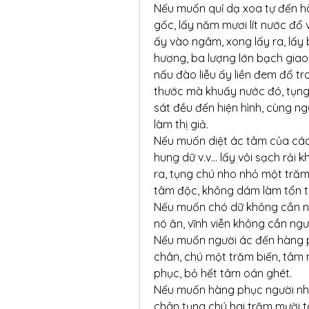
Nếu muốn quỉ dạ xoa tự đến h
gốc, lấy năm mươi lít nước đổ 
ấy vào ngâm, xong lấy ra, lấy 
hương, ba lượng lớn bạch giao
nấu đào liễu ấy liền đem đổ tr
thước mà khuấy nước đó, tụng 
sát đều đến hiện hình, cùng n
làm thị giả.
Nếu muốn diệt ác tâm của các 
hung dữ v.v… lấy vôi sạch rải 
ra, tụng chú nho nhỏ một trăm b
tâm độc, không dám làm tổn t
Nếu muốn chó dữ không cắn ng
nó ăn, vĩnh viễn không cắn n
Nếu muốn người ác đến hàng ph
chân, chú một trăm biến, tâm m
phục, bỏ hết tâm oán ghét.
Nếu muốn hàng phục người nhau
chân tụng chú hai trăm mười tám