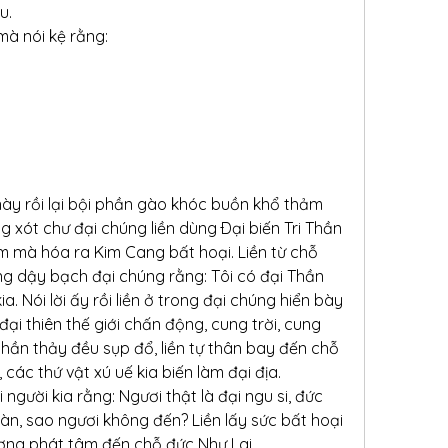
u.
mà nói kệ rằng:
này rồi lại bội phần gào khóc buồn khổ thảm 
g xót chư đại chúng liền dùng Ðại biến Tri Thần 
im mà hóa ra Kim Cang bất hoại. Liền từ chỗ 
g dậy bạch đại chúng rằng: Tôi có đại Thần 
. Nói lời ấy rồi liền ở trong đại chúng hiển bày 
ại thiên thế giới chấn động, cung trời, cung 
hần thảy đều sụp đổ, liền tự thân bay đến chỗ 
các thứ vật xú uế kia biến làm đại địa.
gười kia rằng: Ngươi thật là đại ngu si, đức 
àn, sao ngươi không đến? Liền lấy sức bất hoại 
ng phát tâm đến chỗ đức Như Lai.