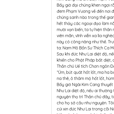
Bấy giờ đại chúng khen ngợi rằn
đem Phạm Vương về đến nơi đây
chúng sanh nào trong thế gian
hết thảy các ngoại đạo làm não
mười vạn biến, ta tự hiện thân
viên mãn, vĩnh viễn xa lìa ngh
này có công năng như thế. Trư
ta: Nam Mô Bổn Sư Thích Ca Mâ
Sau khi đức Như Lai diệt độ, nế
khiến cho Phật Pháp bất diệt, cử
Thần chú Uế tích Chơn ngôn Ðạ
“Úm, bút quát hốt lốt, ma ha bát
na thê, ô thâm mộ hốt lốt, hù
Bấy giờ Ngài Kim Cang thuyết T
Như Lai diệt độ, nếu ai thường
nguyện thọ trì Thần chú đây, t
cho họ sở cầu như nguyện. Tôi
cúi xin đức Như Lai trong cõi 