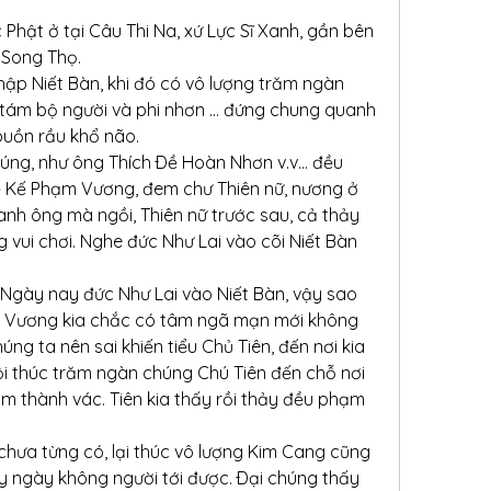
Phật ở tại Câu Thi Na, xứ Lực Sĩ Xanh, gần bên 
 Song Thọ.
ập Niết Bàn, khi đó có vô lượng trăm ngàn 
, tám bộ người và phi nhơn … đứng chung quanh 
buồn rầu khổ não.
chúng, như ông Thích Ðề Hoàn Nhơn v.v… đều 
ễ Kế Phạm Vương, đem chư Thiên nữ, nương ở 
h ông mà ngồi, Thiên nữ trước sau, cả thảy 
vui chơi. Nghe đức Như Lai vào cõi Niết Bàn 
: Ngày nay đức Như Lai vào Niết Bàn, vậy sao 
 Vương kia chắc có tâm ngã mạn mới không 
g ta nên sai khiến tiểu Chủ Tiên, đến nơi kia 
n vội thúc trăm ngàn chúng Chú Tiên đến chỗ nơi 
àm thành vác. Tiên kia thấy rồi thảy đều phạm 
chưa từng có, lại thúc vô lượng Kim Cang cũng 
ảy ngày không người tới được. Ðại chúng thấy 