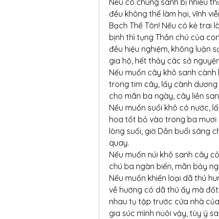
Nếu có chúng sanh bị nhiều thứ
đều không thể làm hại, vĩnh viễ
Bạch Thế Tôn! Nếu có kẻ trai là
bịnh thì tụng Thần chú của con,
đều hiệu nghiệm, không luận sạ
gia hộ, hết thảy các sở nguyệ
Nếu muốn cây khô sanh cành l
trong tim cây, lấy cành dương 
cho mãn ba ngày, cây liền sanh
Nếu muốn suối khô có nước, lấ
hoa tốt bỏ vào trong ba mươi l
lòng suối, giờ Dần buổi sáng ch
quay.
Nếu muốn núi khô sanh cây cỏ,
chú ba ngàn biến, mãn bảy ngà
Nếu muốn khiến loại dã thú hu
về hướng có dã thú ấy mà đốt, 
nhau tụ tập trước cửa nhà của 
gia súc mình nuôi vậy, tùy ý sai