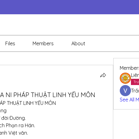
Files
Members
About
Member
Liê
Trư
Trầ
RA NI PHÁP THUẬT LINH YẾU MÔN
See All 
HÁP THUẬT LINH YẾU MÔN
ạng
 đời Ðường.
ch Phạn ra Hán.
nh Việt văn.