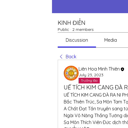
KINH ĐIỂN
Public
·
2 members
Discussion
Media
Back
Liên Hoa Minh Thiên
July 23, 2023
Trưởng lão
UẾ TÍCH KIM CANG ÐÀ 
UẾ TÍCH KIM CANG ÐÀ RA NI P
Bắc Thiên Trúc, Sa Môn Tam T
A Chất Ðạt Tần truyền sang từ
Ngài Vô Năng Thắng Tướng dị
Sa Môn Thích Viên Ðức dịch thà