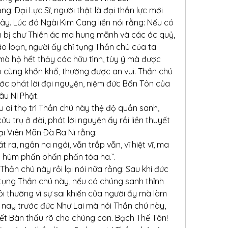
g: Ðại Lực Sĩ, người thật là đại thần lực mới 
. Lúc đó Ngài Kim Cang liền nói rằng: Nếu có 
 bị chư Thiên ác ma hung mãnh và các ác quỷ, 
 loạn, người ấy chỉ tụng Thần chú của ta 
 mà hộ hết thảy các hữu tình, tùy ý mà được 
èo cùng khốn khổ, thường được an vui. Thần chú 
ớc phát lời đại nguyện, niệm đức Bổn Tôn của 
u Ni Phật.
u ai thọ trì Thần chú này thệ độ quần sanh, 
u trụ ở đời, phát lời nguyện ấy rồi liền thuyết 
i Viên Mãn Ðà Ra Ni rằng:
 ra, ngân na ngái, vẫn trắp vẫn, vĩ hiệt vĩ, ma 
m hùm phấn phấn phấn tóa ha.”.
hần chú này rồi lại nói nữa rằng: Sau khi đức 
 tụng Thần chú này, nếu có chúng sanh thỉnh 
ôi thường vì sự sai khiến của người ấy mà làm 
 nay trước đức Như Lai mà nói Thần chú này, 
Niết Bàn thấu rõ cho chúng con. Bạch Thế Tôn! 