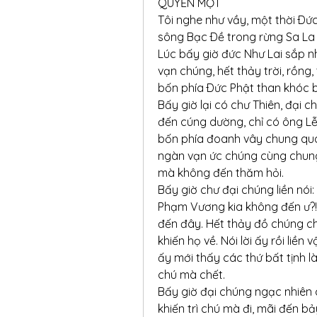
QUYỂN MỘT
Tôi nghe như vầy, một thời Ðức 
sông Bạc Ðề trong rừng Sa La
Lúc bấy giờ đức Như Lai sắp nh
vạn chúng, hết thảy trời, rồng
bốn phía Ðức Phật than khóc 
Bấy giờ lại có chư Thiên, đại 
đến cúng dường, chỉ có ông L
bốn phía đoanh vây chung quan
ngàn vạn ức chúng cùng chung 
mà không đến thăm hỏi.
Bấy giờ chư đại chúng liền nói
Phạm Vương kia không đến ư?!
đến đây. Hết thảy đồ chúng chún
khiến họ về. Nói lời ấy rồi liề
ấy mới thấy các thứ bất tịnh l
chú mà chết.
Bấy giờ đại chúng ngạc nhiên 
khiến trì chú mà đi, mãi đến b