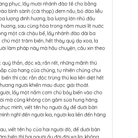
àng phục, lấy mười nhánh đào tề cho bằng 
vào bình sành (cái thạp) đem nấu, bỏ đào liễu 
ba lượng đinh hương, ba lượng lớn nhủ đầu 
 hương, sau cùng hòa trong năm mươi lít nước 
ong một cái chậu bể, lấy nhánh đào dài ba 
chú một trăm biến, hết thảy quỷ dạ xoa, la 
gười làm pháp này mà hầu chuyện, cầu xin theo 
quỷ thần, độc xà, rắn rết, những mãnh thú 
khắp cửa hang của chúng, tự nhiên chúng chui 
iến thì các rắn độc trùng thú kia liền diệt hết 
hương người khiến mau được giải thoát.
ười, lấy một nắm cơm chú bảy biến vào cho 
gười mà cũng không còn gầm sủa hung hăng.
ục mình, viết tên họ người ấy để dưới bàn 
ình nghĩ đến người kia, người kia liền đến hàng 
, viết tên họ của hai người đó, để dưới bàn 
 biến thì hai người ấy đời đời xa lìa, không 