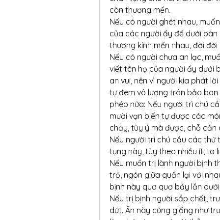
còn thương mến.
Nếu có người ghét nhau, muốn k
của các người ấy để dưới bàn c
thương kính mến nhau, đời đời 
Nếu có người chưa an lạc, muố
viết tên họ của người ấy dưới 
an vui, nên vì người kia phát lời
tự đem vô lượng trân bảo ban 
phép nữa: Nếu người trì chú cầ
mười vạn biến tự được các món đ
chảy, tùy ý mà được, chỗ cần
Nếu người trì chú cầu các thứ t
tụng này, tùy theo nhiều ít, t
Nếu muốn trị lành người bịnh th
trỏ, ngón giữa quấn lại với nha
bịnh này quơ quơ bảy lần dưới 
Nếu trị bịnh người sắp chết, trư
dứt. Ấn này cũng giống như trư