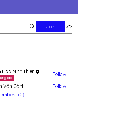
Join
s
n Hoa Minh Thiên
Follow
ởng lão
n Văn Cảnh
Follow
Members (2)