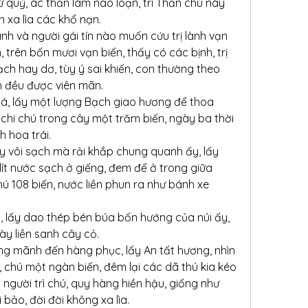
 quỷ, ác thần làm não loạn, trì Thần chú này 
n xa lìa các khổ nạn.
nh và người gái tín nào muốn cứu trị lành vạn 
 trên bốn mươi vạn biến, thấy có các bịnh, trị 
ch hay dơ, tùy ý sai khiến, con thường theo 
n đều được viên mãn.
á, lấy một lượng Bạch giao hương để thoa 
chi chú trong cây một trăm biến, ngày ba thời 
 hoa trái.
y vôi sạch mà rải khắp chung quanh ấy, lấy 
ít nước sạch ở giếng, đem để ở trong giữa 
ú 108 biến, nước liền phun ra như bánh xe 
 lấy dao thép bén búa bốn hướng của núi ấy, 
y liền sanh cây cỏ.
ng mãnh đến hàng phục, lấy An tất hương, nhìn 
chú một ngàn biến, đêm lại các dã thú kia kéo 
người trì chú, quy hàng hiền hậu, giống như 
 bảo, đời đời không xa lìa.