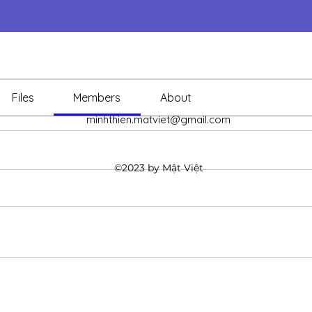
Files
Members
About
minhthien.matviet@gmail.com
©2023 by Mật Việt