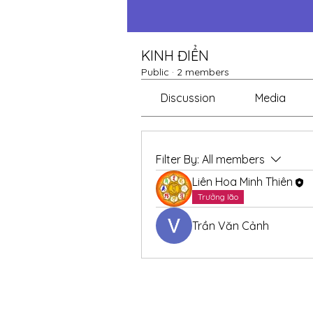
KINH ĐIỂN
Public
·
2 members
Discussion
Media
Filter By:
All members
Liên Hoa Minh Thiên
Trưởng lão
Trần Văn Cảnh