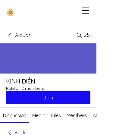
Groups
KINH ĐIỂN
Public
·
2 members
Join
Discussion
Media
Files
Members
About
Back