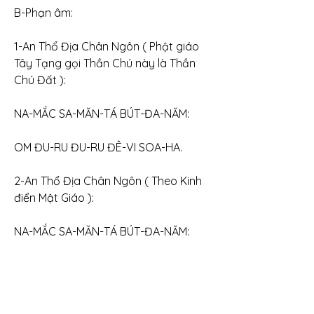
B-Phạn âm:
1-An Thổ Địa Chân Ngôn ( Phật giáo 
Tây Tạng gọi Thần Chú này là Thần 
Chú Đất ):
NA-MẮC SA-MĂN-TÁ BÚT-ĐA-NĂM:
OM ĐU-RU ĐU-RU ĐÊ-VI SOA-HA.
2-An Thổ Địa Chân Ngôn ( Theo Kinh 
điển Mật Giáo ):
NA-MẮC SA-MĂN-TÁ BÚT-ĐA-NĂM:
OM SỜ-RỜ THI-VI-SÊ SOA-HA.
3-An Thiên Địa Chân Ngôn ( Theo Kinh 