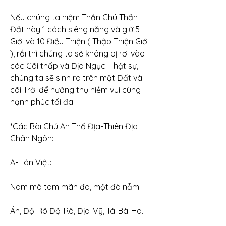
Nếu chúng ta niệm Thần Chú Thần 
Đất này 1 cách siêng năng và giữ 5 
Giới và 10 Điều Thiện ( Thập Thiện Giới 
), rồi thì chúng ta sẽ không bị rơi vào 
các Cõi thấp và Địa Ngục. Thật sự, 
chúng ta sẽ sinh ra trên mặt Đất và 
cõi Trời để hưởng thụ niềm vui cùng 
hạnh phúc tối đa.
*Các Bài Chú An Thổ Địa-Thiên Địa 
Chân Ngôn:
A-Hán Việt:
Nam mô tam mãn đa, một đà nẫm:
Án, Độ-Rô Độ-Rô, Địa-Vỹ, Tá-Bà-Ha.