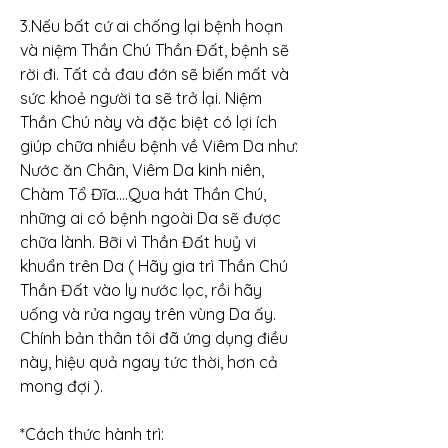
3.Nếu bất cứ ai chống lại bệnh hoạn 
và niệm Thần Chú Thần Đất, bệnh sẽ 
rời đi. Tất cả đau đớn sẽ biến mất và 
sức khoẻ người ta sẽ trở lại. Niệm 
Thần Chú này và đặc biệt có lợi ích 
giúp chữa nhiều bệnh về Viêm Da như: 
Nước ăn Chân, Viêm Da kinh niên, 
Chàm Tổ Đĩa....Qua hát Thần Chú, 
những ai có bệnh ngoài Da sẽ được 
chữa lành. Bỡi vì Thần Đất huỷ vi 
khuẩn trên Da ( Hãy gia trì Thần Chú 
Thần Đất vào ly nước lọc, rồi hãy 
uống và rửa ngay trên vùng Da ấy. 
Chính bản thân tôi đã ứng dụng điều 
này, hiệu quả ngay tức thời, hơn cả 
mong đợi ).
*Cách thức hành trì: