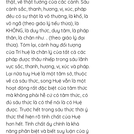
thật, về thật tướng của các cảnh. Sáu 
cảnh sắc, thanh, hương, vị, xúc, pháp 
đều có sự thật là vô thường, là khổ, là 
vô ngã (theo giáo lý tiểu thừa), là 
KHÔNG, là duy thức, duy tâm, là pháp 
thân, là chân như. .. (theo giáo lý đại 
thừa). Tóm lại, cảnh hay đối tượng 
của Trí huệ là chân lý của tất cả các 
pháp được thâu nhiếp trong sáu lãnh 
vực sắc, thanh, hương, vị, xúc và pháp.
Lại nữa tuy Huệ là một tâm sở, thuộc 
về cả sáu thức, song Huệ vẫn là một 
hoạt động rất đặc biệt của tâm thức 
mà không phải hễ cứ có tâm thức, có 
đủ sáu thức là có thể nói là có Huệ 
được. Trước hết trong sáu thức thời ý 
thức thể hiện rõ tính chất của Huệ 
hơn hết. Tính chất ấy chính là khả 
năng phân biệt và biết suy luận của ý 