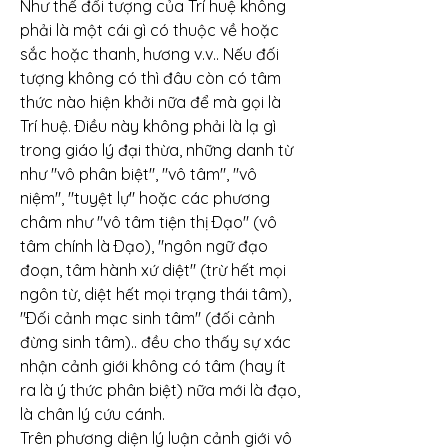
Như thế đối tượng của Trí huệ không 
phải là một cái gì có thuộc về hoặc 
sắc hoặc thanh, hương v.v.. Nếu đối 
tượng không có thì đâu còn có tâm 
thức nào hiện khởi nữa để mà gọi là 
Trí huệ. Ðiều này không phải là lạ gì 
trong giáo lý đại thừa, những danh từ 
như "vô phân biệt", "vô tâm", "vô 
niệm", "tuyệt lự" hoặc các phương 
châm như "vô tâm tiện thị Ðạo" (vô 
tâm chính là Ðạo), "ngôn ngữ đạo 
đoạn, tâm hành xứ diệt" (trừ hết mọi 
ngôn từ, diệt hết mọi trạng thái tâm), 
"Ðối cảnh mạc sinh tâm" (đối cảnh 
đừng sinh tâm).. đều cho thấy sự xác 
nhận cảnh giới không có tâm (hay ít 
ra là ý thức phân biệt) nữa mới là đạo, 
là chân lý cứu cánh.
Trên phương diện lý luận cảnh giới vô 