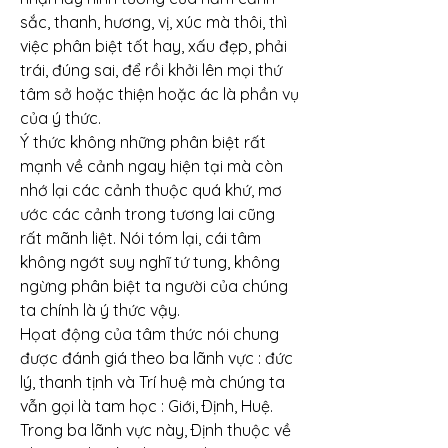
sắc, thanh, hương, vị, xúc mà thôi, thì 
việc phân biệt tốt hay, xấu đẹp, phải 
trái, đúng sai, để rồi khởi lên mọi thứ 
tâm sở hoặc thiện hoặc ác là phần vụ 
của ý thức.
Ý thức không những phân biệt rất 
mạnh về cảnh ngay hiện tại mà còn 
nhớ lại các cảnh thuộc quá khứ, mơ 
ước các cảnh trong tương lai cũng 
rất mãnh liệt. Nói tóm lại, cái tâm 
không ngớt suy nghĩ tứ tung, không 
ngừng phân biệt ta người của chúng 
ta chính là ý thức vậy.
Họat động của tâm thức nói chung 
được đánh giá theo ba lãnh vực : đức 
lý, thanh tịnh và Trí huệ mà chúng ta 
vẫn gọi là tam học : Giới, Ðịnh, Huệ. 
Trong ba lãnh vực này, Ðịnh thuộc về 