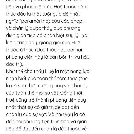
tiếp vô phân biệt của Huệ thuộc năm 
thức đầu là thật tướng, là đệ nhất 
nghĩa (paramàrtha) của các pháp ; 
và chân lý được thấy qua phương 
diện gián tiếp có phân biệt suy lý, lập 
luận, trình bày, giảng giải của Huệ 
thuộc ý thức (Duy thức học gọi hai 
phương diện này là căn bổn trí và hậu 
đắc trí).
Như thế cho thấy Huệ là một năng lực 
nhận biết của toàn thể tâm thức (tức 
là cả sáu thức) tương ưng với chân lý 
của toàn thể mọi sự vật. Ðồng thời 
Huệ cũng trở thành phương tiện duy 
nhất thật sự có giá trị để đạt đến 
chân lý của sự vật. Và như vậy là có 
đến hai phương tiện trực tiếp và gián 
tiếp để đạt đến chân lý đều thuộc về 