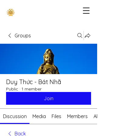
Groups
Duy Thức - Bát Nhã
Public
·
1 member
Join
Discussion
Media
Files
Members
About
Back