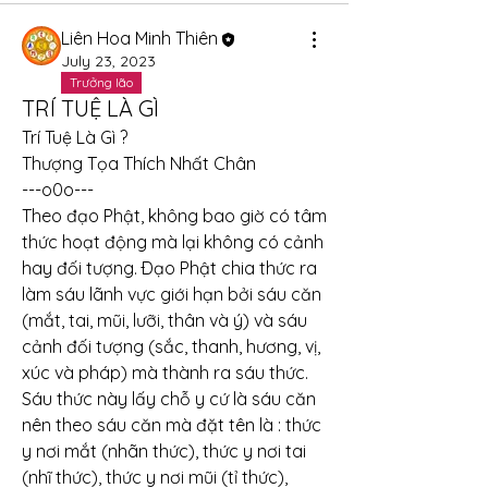
Liên Hoa Minh Thiên
July 23, 2023
Trưởng lão
TRÍ TUỆ LÀ GÌ
Trí Tuệ Là Gì ?
Thượng Tọa Thích Nhất Chân
---o0o---
Theo đạo Phật, không bao giờ có tâm 
thức hoạt động mà lại không có cảnh 
hay đối tượng. Ðạo Phật chia thức ra 
làm sáu lãnh vực giới hạn bởi sáu căn 
(mắt, tai, mũi, lưỡi, thân và ý) và sáu 
cảnh đối tượng (sắc, thanh, hương, vị, 
xúc và pháp) mà thành ra sáu thức.
Sáu thức này lấy chỗ y cứ là sáu căn 
nên theo sáu căn mà đặt tên là : thức 
y nơi mắt (nhãn thức), thức y nơi tai 
(nhĩ thức), thức y nơi mũi (tỉ thức), 