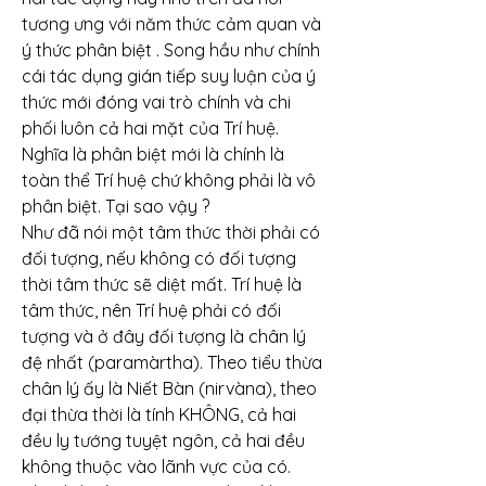
tương ưng với năm thức cảm quan và 
ý thức phân biệt . Song hầu như chính 
cái tác dụng gián tiếp suy luận của ý 
thức mới đóng vai trò chính và chi 
phối luôn cả hai mặt của Trí huệ. 
Nghĩa là phân biệt mới là chính là 
toàn thể Trí huệ chứ không phải là vô 
phân biệt. Tại sao vậy ?
Như đã nói một tâm thức thời phải có 
đối tượng, nếu không có đối tượng 
thời tâm thức sẽ diệt mất. Trí huệ là 
tâm thức, nên Trí huệ phải có đối 
tượng và ở đây đối tượng là chân lý 
đệ nhất (paramàrtha). Theo tiểu thừa 
chân lý ấy là Niết Bàn (nirvàna), theo 
đại thừa thời là tính KHÔNG, cả hai 
đều ly tướng tuyệt ngôn, cả hai đều 
không thuộc vào lãnh vực của có. 