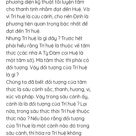
phương diện kỹ thuật tôi luyện tâm 
cho thanh tịnh nhằm đạt đến Huệ. Và 
vì Trí huệ là cứu cánh, cho nên Ðịnh là 
phương tiện quan trọng bậc nhất để 
đạt đến Trí huệ.
Nhưng Trí huệ là gì đây ? Trước hết 
phải hiểu rằng Trí huệ là thuộc về tâm 
thức (các nhà A Tỳ Ðàm coi Huệ là 
một tâm sở). Mà tâm thức thì phải có 
đối tượng. Vậy đối tượng của Trí huệ 
là gì ?
Chúng ta đã biết đối tượng của tâm 
thức là sáu cảnh sắc, thanh, hương, vị, 
xúc và pháp. Vậy trong sáu cảnh ấy, 
cảnh là là đối tượng của Trí huệ ? Lại 
nữa, trong sáu thức thời Trí huệ thuộc 
thức nào ? Nếu bảo rằng đối tượng 
của Trí huệ là một cảnh nào đó trong 
sáu cảnh, thì hóa ra Trí huệ không 