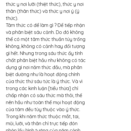
thức y nơi lưỡi (thiệt thức), thức y nơi 
thân (thân thức) và thức y nơi ý (ý 
thức).
Tâm thức có để làm gì ? Ðể tiếp nhận 
và phân biệt sáu cảnh. Do đó không 
thể có một tâm thức thuần túy trống 
không, không có cảnh hay đối tượng 
gì hết. Nhưng trong sáu thức ấy tính 
chất phân biệt hầu như không có tác 
dụng gì nơi năm thức đầu, mà phân 
biệt dường như là hoạt động chính 
của thức thứ sáu tức là ý thức. Và vì 
trong các kinh luận [tiểu thừa] chỉ 
chấp nhận có sáu thức mà thôi, thế 
nên hầu như toàn thể mọi hoạt động 
của tâm đều tùy thuộc vào ý thức. 
Trong khi năm thức thuộc mắt, tai, 
mũi, lưỡi, và thân chỉ trực tiếp đón 
nhận lấy hình tướng của năm cảnh 