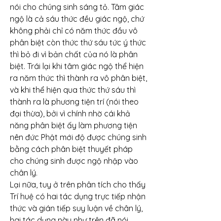
nói cho chúng sinh sáng tỏ. Tâm giác 
ngộ là cả sáu thức đều giác ngộ, chứ 
không phải chỉ có năm thức đầu vô 
phân biệt còn thức thứ sáu tức ý thức 
thì bỏ đi vì bản chất của nó là phân 
biệt. Trái lại khi tâm giác ngộ thể hiện 
ra năm thức thì thành ra vô phân biệt, 
và khi thể hiện qua thức thứ sáu thì 
thành ra là phương tiện trí (nói theo 
đại thừa), bởi vì chính nhờ cái khả 
năng phân biệt ấy làm phương tiện 
nên đức Phật mới độ được chúng sinh 
bằng cách phân biệt thuyết pháp 
cho chúng sinh được ngộ nhập vào 
chân lý.
Lại nữa, tuy ở trên phân tích cho thấy 
Trí huệ có hai tác dụng trực tiếp nhận 
thức và gián tiếp suy luận về chân lý, 
hai tác dụng này như trên đã nói 