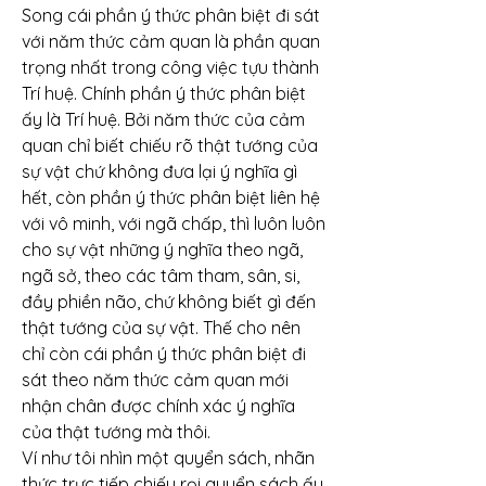
Song cái phần ý thức phân biệt đi sát 
với năm thức cảm quan là phần quan 
trọng nhất trong công việc tựu thành 
Trí huệ. Chính phần ý thức phân biệt 
ấy là Trí huệ. Bởi năm thức của cảm 
quan chỉ biết chiếu rõ thật tướng của 
sự vật chứ không đưa lại ý nghĩa gì 
hết, còn phần ý thức phân biệt liên hệ 
với vô minh, với ngã chấp, thì luôn luôn 
cho sự vật những ý nghĩa theo ngã, 
ngã sở, theo các tâm tham, sân, si, 
đầy phiền não, chứ không biết gì đến 
thật tướng của sự vật. Thế cho nên 
chỉ còn cái phần ý thức phân biệt đi 
sát theo năm thức cảm quan mới 
nhận chân được chính xác ý nghĩa 
của thật tướng mà thôi.
Ví như tôi nhìn một quyển sách, nhãn 
thức trực tiếp chiếu rọi quyển sách ấy 