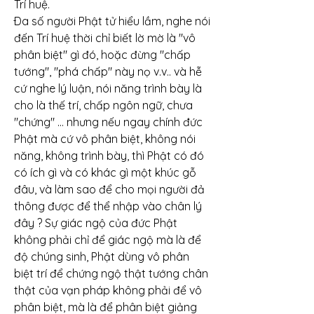
Trí huệ.
Ða số người Phật tử hiểu lầm, nghe nói 
đến Trí huệ thời chỉ biết lờ mờ là "vô 
phân biệt" gì đó, hoặc đừng "chấp 
tướng", "phá chấp" này nọ v.v.. và hễ 
cứ nghe lý luận, nói năng trình bày là 
cho là thế trí, chấp ngôn ngữ, chưa 
"chứng" ... nhưng nếu ngay chính đức 
Phật mà cứ vô phân biệt, không nói 
năng, không trình bày, thì Phật có đó 
có ích gì và có khác gì một khúc gỗ 
đâu, và làm sao để cho mọi người đả 
thông được để thể nhập vào chân lý 
đây ? Sự giác ngộ của đức Phật 
không phải chỉ để giác ngộ mà là để 
độ chúng sinh, Phật dùng vô phân 
biệt trí để chứng ngộ thật tướng chân 
thật của vạn pháp không phải để vô 
phân biệt, mà là để phân biệt giảng 