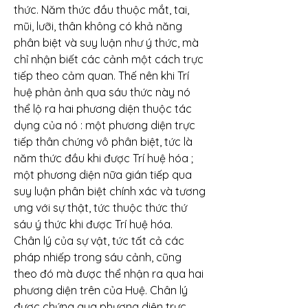
thức. Năm thức đầu thuộc mắt, tai, 
mũi, lưỡi, thân không có khả năng 
phân biệt và suy luận như ý thức, mà 
chỉ nhận biết các cảnh một cách trực 
tiếp theo cảm quan. Thế nên khi Trí 
huệ phản ảnh qua sáu thức này nó 
thể lộ ra hai phương diện thuộc tác 
dụng của nó : một phương diện trực 
tiếp thân chứng vô phân biệt, tức là 
năm thức đầu khi được Trí huệ hóa ; 
một phương diện nữa gián tiếp qua 
suy luận phân biệt chính xác và tương 
ưng với sự thật, tức thuộc thức thứ 
sáu ý thức khi được Trí huệ hóa.
Chân lý của sự vật, tức tất cả các 
pháp nhiếp trong sáu cảnh, cũng 
theo đó mà được thể nhận ra qua hai 
phương diện trên của Huệ. Chân lý 
được chứng qua phương diện trực 