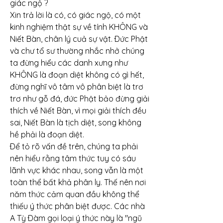
giác ngộ ?
Xin trả lời là có, có giác ngộ, có một 
kinh nghiệm thật sự về tính KHÔNG và 
Niết Bàn, chân lý cuả sự vật. Ðức Phật 
và chư tổ sư thường nhắc nhở chúng 
ta đừng hiểu các danh xưng như 
KHÔNG là đoạn diệt không có gì hết, 
đừng nghĩ vô tâm vô phân biệt là trơ 
trơ như gỗ đá, đức Phật bảo đừng giải 
thích về Niết Bàn, vì mọi giải thích đều 
sai, Niết Bàn là tịch diệt, song không 
hề phải là đoạn diệt.
Ðể tỏ rõ vấn đề trên, chúng ta phải 
nên hiểu rằng tâm thức tuy có sáu 
lãnh vực khác nhau, song vẫn là một 
toàn thể bất khả phân ly. Thế nên nơi 
năm thức cảm quan đầu không thể 
thiếu ý thức phân biệt được. Các nhà 
A Tỳ Ðàm gọi loại ý thức này là "ngũ 