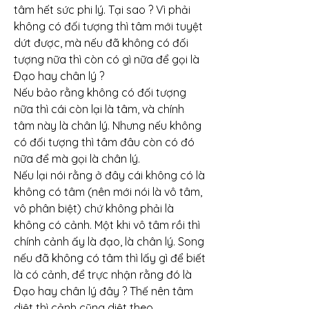
tâm hết sức phi lý. Tại sao ? Vì phải 
không có đối tượng thì tâm mới tuyệt 
dứt được, mà nếu đã không có đối 
tượng nữa thì còn có gì nữa để gọi là 
Ðạo hay chân lý ?
Nếu bảo rằng không có đối tượng 
nữa thì cái còn lại là tâm, và chính 
tâm này là chân lý. Nhưng nếu không 
có đối tượng thì tâm đâu còn có đó 
nữa để mà gọi là chân lý.
Nếu lại nói rằng ở đây cái không có là 
không có tâm (nên mới nói là vô tâm, 
vô phân biệt) chứ không phải là 
không có cảnh. Một khi vô tâm rồi thì 
chính cảnh ấy là đạo, là chân lý. Song 
nếu đã không có tâm thì lấy gì để biết 
là có cảnh, để trực nhận rằng đó là 
Ðạo hay chân lý đây ? Thế nên tâm 
diệt thì cảnh cũng diệt theo.