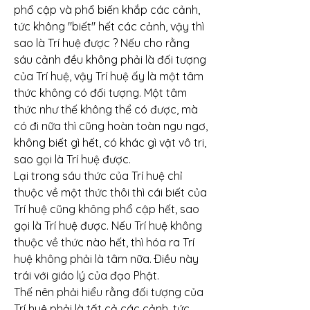
phổ cập và phổ biến khắp các cảnh, 
tức không "biết" hết các cảnh, vậy thì 
sao là Trí huệ được ? Nếu cho rằng 
sáu cảnh đều không phải là đối tượng 
của Trí huệ, vậy Trí huệ ấy là một tâm 
thức không có đối tượng. Một tâm 
thức như thế không thể có được, mà 
có đi nữa thì cũng hoàn toàn ngu ngơ, 
không biết gì hết, có khác gì vật vô tri, 
sao gọi là Trí huệ được.
Lại trong sáu thức của Trí huệ chỉ 
thuộc về một thức thôi thì cái biết của 
Trí huệ cũng không phổ cập hết, sao 
gọi là Trí huệ được. Nếu Trí huệ không 
thuộc về thức nào hết, thì hóa ra Trí 
huệ không phải là tâm nữa. Ðiều này 
trái với giáo lý của đạo Phật.
Thế nên phải hiểu rằng đối tượng của 
Trí huệ phải là tất cả các cảnh, tức 