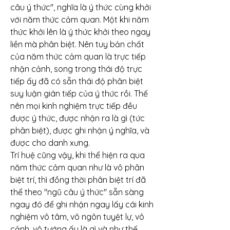
câu ý thức", nghĩa là ý thức cùng khởi 
với năm thức cảm quan. Một khi năm 
thức khởi lên là ý thức khởi theo ngay 
liền mà phân biệt. Nên tuy bản chất 
của năm thức cảm quan là trực tiếp 
nhận cảnh, song trong thái độ trực 
tiếp ấy đã có sẵn thái độ phân biệt 
suy luận gián tiếp của ý thức rồi. Thế 
nên mọi kinh nghiệm trực tiếp đều 
được ý thức, được nhận ra là gì (tức 
phân biệt), được ghi nhận ý nghĩa, và 
được cho danh xưng.
Trí huệ cũng vậy, khi thể hiện ra qua 
năm thức cảm quan như là vô phân 
biệt trí, thì đồng thời phân biệt trí đã 
thể theo "ngũ câu ý thức" sẵn sàng 
ngay đó để ghi nhận ngay lấy cái kinh 
nghiệm vô tâm, vô ngôn tuyệt lự, vô 
cảnh, vô tướng ấy là gì và như thế 