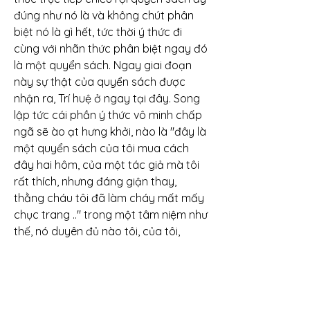
đúng như nó là và không chút phân 
biệt nó là gì hết, tức thời ý thức đi 
cùng với nhãn thức phân biệt ngay đó 
là một quyển sách. Ngay giai đoạn 
này sự thật của quyển sách được 
nhận ra, Trí huệ ở ngay tại đây. Song 
lập tức cái phần ý thức vô minh chấp 
ngã sẽ ào ạt hưng khởi, nào là "đây là 
một quyển sách của tôi mua cách 
đây hai hôm, của một tác giả mà tôi 
rất thích, nhưng đáng giận thay, 
thằng cháu tôi đã làm cháy mất mấy 
chục trang .." trong một tâm niệm như 
thế, nó duyên đủ nào tôi, của tôi, 
người khác, nào vui, nào buồn, nào 
quá khứ, hiện tại.. và làm che mờ đi 
mấy Trí huệ của tâm thức đối với thật 
tướng của sự vật chỉ là một vật với 