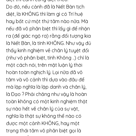
Do đó, nếu cảnh đã là Niết Bàn tịch 
diệt, là KHÔNG thì làm gì có Trí huệ 
hay bất cứ một thứ tâm nào nữa. Mà 
nếu đã vô phân biệt thì lấy gì để nhận 
ra (để giác ngộ ra) rằng đối tượng kia 
là Niết Bàn, là tính KHÔNG. Như vậy đủ 
thấy kinh nghiệm về chân lý tuyệt đối 
(như vô phân biệt, tính Không ..) chỉ là 
một cách nói, trên mặt luận lý thời 
hoàn toàn nghịch lý. Lại nữa đã vô 
tâm và vô cảnh thì dựa vào đâu để 
mà lập nghĩa là lập danh và chân lý, 
là Ðạo ? Phải chăng như vậy là hoàn 
toàn không có một kinh nghiệm thật 
sự nào hết về chân lý của sự vật, 
nghĩa là thật sự không thể nào có 
được một cảnh KHÔNG, hay một 
trạng thái tâm vô phân biệt gọi là 