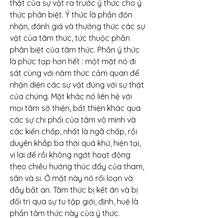
thật của sự vật ra trước ý thức cho ý 
thức phân biệt. Ý thức là phần đón 
nhận, đánh giá và thưởng thức các sự 
vật của tâm thức, tức thuộc phần 
phân biệt của tâm thức. Phần ý thức 
là phức tạp hơn hết : một mặt nó đi 
sát cùng với năm thức cảm quan để 
nhận diện các sự vật đúng với sự thật 
của chúng. Mặt khác nó liên hệ với 
mọi tâm sở thiện, bất thiện khác qua 
các sự chi phối của tâm vô minh và 
các kiến chấp, nhất là ngã chấp, rồi 
duyên khắp ba thời quá khứ, hiện tại, 
vị lai để rồi không ngớt hoạt động 
theo chiều hướng thúc đẩy của tham, 
sân và si. Ở mặt này nó rối loạn và 
đầy bất an. Tâm thức bị kết án và bị 
đối trị qua sự tu tập giới, định, huệ là 
phần tâm thức này của ý thức.