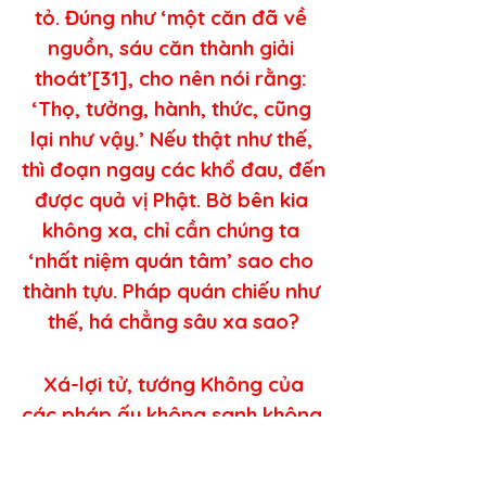
tỏ. Đúng như ‘một căn đã về 
nguồn, sáu căn thành giải 
thoát’[31], cho nên nói rằng: 
‘Thọ, tưởng, hành, thức, cũng 
lại như vậy.’ Nếu thật như thế, 
thì đoạn ngay các khổ đau, đến 
được quả vị Phật. Bờ bên kia 
không xa, chỉ cần chúng ta 
‘nhất niệm quán tâm’ sao cho 
thành tựu. Pháp quán chiếu như 
thế, há chẳng sâu xa sao?
 Xá-lợi tử, tướng Không của 
các pháp ấy không sanh không 
diệt, không dơ không sạch, 
không thêm không bớt.