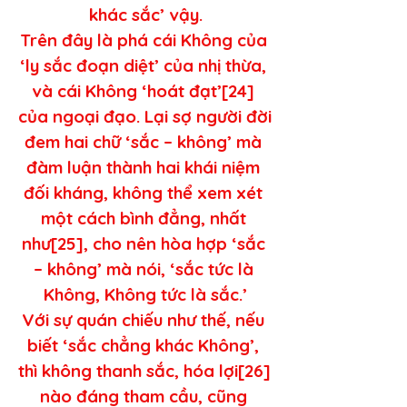
khác sắc’ vậy.
Trên đây là phá cái Không của 
‘ly sắc đoạn diệt’ của nhị thừa, 
và cái Không ‘hoát đạt’[24] 
của ngoại đạo. Lại sợ người đời 
đem hai chữ ‘sắc – không’ mà 
đàm luận thành hai khái niệm 
đối kháng, không thể xem xét 
một cách bình đẳng, nhất 
như[25], cho nên hòa hợp ‘sắc 
– không’ mà nói, ‘sắc tức là 
Không, Không tức là sắc.’
Với sự quán chiếu như thế, nếu 
biết ‘sắc chẳng khác Không’, 
thì không thanh sắc, hóa lợi[26] 
nào đáng tham cầu, cũng 