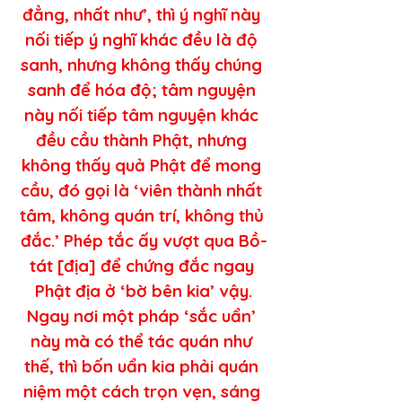
đẳng, nhất như’, thì ý nghĩ này 
nối tiếp ý nghĩ khác đều là độ 
sanh, nhưng không thấy chúng 
sanh để hóa độ; tâm nguyện 
này nối tiếp tâm nguyện khác 
đều cầu thành Phật, nhưng 
không thấy quả Phật để mong 
cầu, đó gọi là ‘viên thành nhất 
tâm, không quán trí, không thủ 
đắc.’ Phép tắc ấy vượt qua Bồ-
tát [địa] để chứng đắc ngay 
Phật địa ở ‘bờ bên kia’ vậy.
Ngay nơi một pháp ‘sắc uẩn’ 
này mà có thể tác quán như 
thế, thì bốn uẩn kia phải quán 
niệm một cách trọn vẹn, sáng 