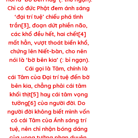
Chỉ có đức Phật đem ánh sáng 
‘đại trí tuệ’ chiếu phá tình 
trần[3], đoạn dứt phiền não, 
các khổ đều hết, hai chết[4] 
mất hẳn, vượt thoát biển khổ, 
chứng lên Niết-bàn, cho nên 
nói là ‘bờ bên kia’ (: bỉ ngạn).
          Cái gọi là Tâm, chính là 
cái Tâm của Đại trí tuệ đến bờ 
bên kia, chẳng phải cái tâm 
khối thịt[5] hay cái tâm vọng 
tưởng[6] của người đời. Do 
người đời không biết mình vốn 
có cái Tâm của Ánh sáng trí 
tuệ, nên chỉ nhận bóng dáng 
của vọng tưởng phan duyên, 