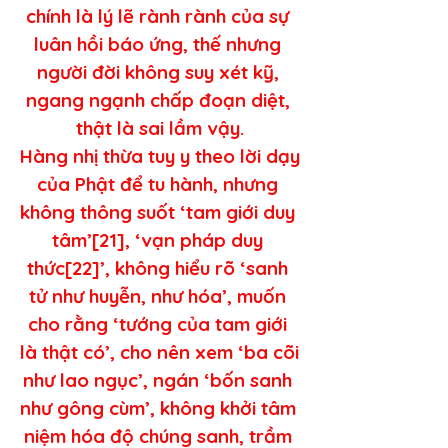
chính là lý lẽ rành rành của sự 
luân hồi báo ứng, thế nhưng 
người đời không suy xét kỹ, 
ngang ngạnh chấp đoạn diệt, 
thật là sai lầm vậy.
Hàng nhị thừa tuy y theo lời dạy 
của Phật để tu hành, nhưng 
không thông suốt ‘tam giới duy 
tâm’[21], ‘vạn pháp duy 
thức[22]’, không hiểu rõ ‘sanh 
tử như huyễn, như hóa’, muốn 
cho rằng ‘tướng của tam giới 
là thật có’, cho nên xem ‘ba cõi 
như lao ngục’, ngán ‘bốn sanh 
như gông cùm’, không khởi tâm 
niệm hóa độ chúng sanh, trầm 