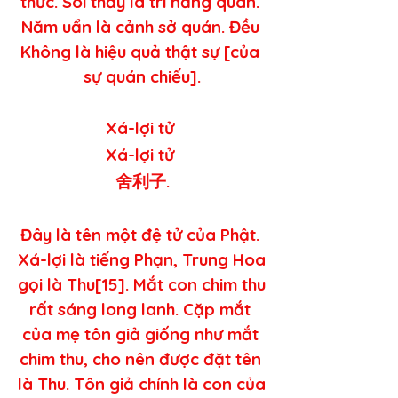
thức. Soi thấy là trí năng quán. 
Năm uẩn là cảnh sở quán. Đều 
Không là hiệu quả thật sự [của 
sự quán chiếu].
Xá-lợi tử 
Xá-lợi tử 
舍利子.
Đây là tên một đệ tử của Phật. 
Xá-lợi là tiếng Phạn, Trung Hoa 
gọi là Thu[15]. Mắt con chim thu 
rất sáng long lanh. Cặp mắt 
của mẹ tôn giả giống như mắt 
chim thu, cho nên được đặt tên 
là Thu. Tôn giả chính là con của 