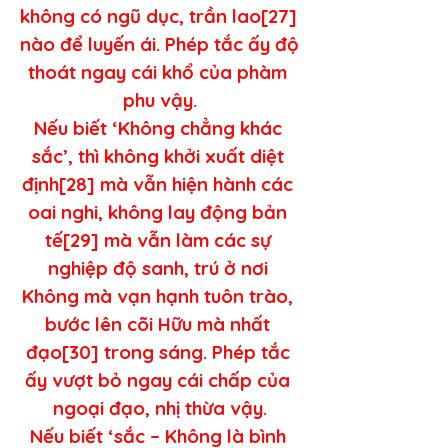
không có ngũ dục, trần lao[27] 
nào để luyến ái. Phép tắc ấy độ 
thoát ngay cái khổ của phàm 
phu vậy.
Nếu biết ‘Không chẳng khác 
sắc’, thì không khởi xuất diệt 
định[28] mà vẫn hiện hành các 
oai nghi, không lay động bản 
tế[29] mà vẫn làm các sự 
nghiệp độ sanh, trú ở nơi 
Không mà vạn hạnh tuôn trào, 
bước lên cõi Hữu mà nhất 
đạo[30] trong sáng. Phép tắc 
ấy vượt bỏ ngay cái chấp của 
ngoại đạo, nhị thừa vậy.
Nếu biết ‘sắc – Không là bình 