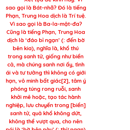
sao gọi là Bát-nhã? Đó là tiếng 
Phạn, Trung Hoa dịch là Trí tuệ. 
Vì sao gọi là Ba-la-mật-đa? 
Cũng là tiếng Phạn, Trung Hoa 
dịch là ‘đáo bỉ ngạn’ (: đến bờ 
bên kia), nghĩa là, khổ thú 
trong sanh tử, giống như biển 
cả, mà chúng sanh nơi ấy, tình 
ái và tư tưởng thì không có giới 
hạn, vô minh bất giác[2], tâm ý 
phóng túng rong ruỗi, sanh 
khởi mê hoặc, tạo tác hành 
nghiệp, lưu chuyển trong [biển] 
sanh tử, quả khổ không dứt, 
không thể vượt qua, cho nên 
nói là ‘bờ bên này’ (: thừ ngạn). 