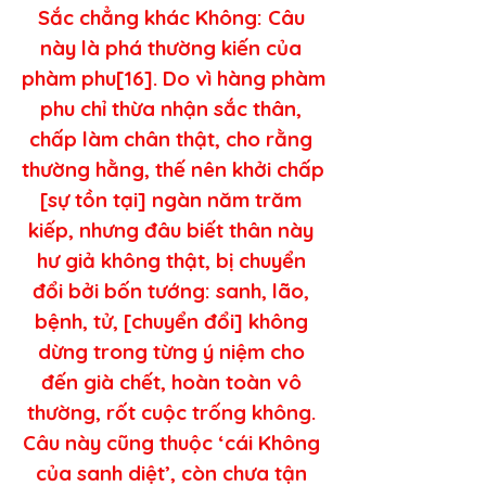
Sắc chẳng khác Không: Câu 
này là phá thường kiến của 
phàm phu[16]. Do vì hàng phàm 
phu chỉ thừa nhận sắc thân, 
chấp làm chân thật, cho rằng 
thường hằng, thế nên khởi chấp 
[sự tồn tại] ngàn năm trăm 
kiếp, nhưng đâu biết thân này 
hư giả không thật, bị chuyển 
đổi bởi bốn tướng: sanh, lão, 
bệnh, tử, [chuyển đổi] không 
dừng trong từng ý niệm cho 
đến già chết, hoàn toàn vô 
thường, rốt cuộc trống không. 
Câu này cũng thuộc ‘cái Không 
của sanh diệt’, còn chưa tận 