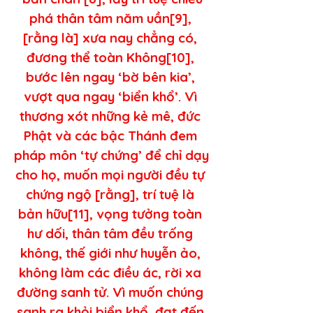
phá thân tâm năm uần[9], 
[rằng là] xưa nay chẳng có, 
đương thể toàn Không[10], 
bước lên ngay ‘bờ bên kia’, 
vượt qua ngay ‘biển khổ’. Vì 
thương xót những kẻ mê, đức 
Phật và các bậc Thánh đem 
pháp môn ‘tự chứng’ để chỉ dạy 
cho họ, muốn mọi người đều tự 
chứng ngộ [rằng], trí tuệ là 
bản hữu[11], vọng tưởng toàn 
hư dối, thân tâm đều trống 
không, thế giới như huyễn ảo, 
không làm các điều ác, rời xa 
đường sanh tử. Vì muốn chúng 
sanh ra khỏi biển khổ, đạt đến 