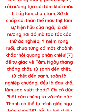
rồi nương tựa cái tâm khối máu 
thịt ấy làm chân tâm. Sở dĩ 
chấp cái thân thể máu thịt làm 
sự hiện hữu của ngã, là để 
nương nơi đó mà tạo tác các 
thứ ác nghiệp. Ý niệm rong 
ruổi, chưa từng có một khoảnh 
khắc ‘hồi quang phản chiếu’[7] 
để tự giác về Tâm. Ngày tháng 
chồng chất, từ sanh đến chết, 
từ chết đến sanh, toàn là 
nghiệp chướng, đều là đau khổ, 
làm sao vượt thoát? Chỉ có đức 
Phật của chúng ta và các bậc 
Thánh có thể tự mình giác ngộ 
‘bản chân’[8], lấy trí tuệ chiếu 