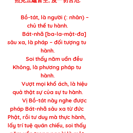
          Bồ-tát, là người (: nhân) – 
chủ thể tu hành.
          Bát-nhã [ba-la-mật-đa] 
sâu xa, là pháp – đối tượng tu 
hành.
          Soi thấy năm uẩn đều 
Không, là phương pháp tu 
hành.
          Vượt mọi khổ ách, là hiệu 
quả thật sự của sự tu hành.
          Vị Bồ-tát này nghe được 
pháp Bát-nhã sâu xa từ đức 
Phật, rồi tư duy mà thực hành, 
lấy trí tuệ quán chiếu, soi thấy 