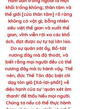
năm uẩn trong ngoài là một 
khối trống không; thân tâm và 
thế giới [của thân tâm] rõ ràng 
không có vật gì; bỗng nhiên 
siêu việt thế gian và xuất thế 
gian, vĩnh viễn rời xa các khổ 
ách, đạt được sự tự tại lớn lao. 
Do sự quán sát ấy, Bồ-tát 
nương đây mà độ thoát, và 
biết rằng mọi người đều có thể 
nương đây mà tu hành vậy. Thế 
nên, đức Thế Tôn đặc biệt chỉ 
dạy tôn giả [Xá-lợi-phất] về 
diệu hạnh của sự ‘quán xét âm 
thanh’ để thấu hiểu mọi người. 
Chúng ta nếu có thể thực hành 