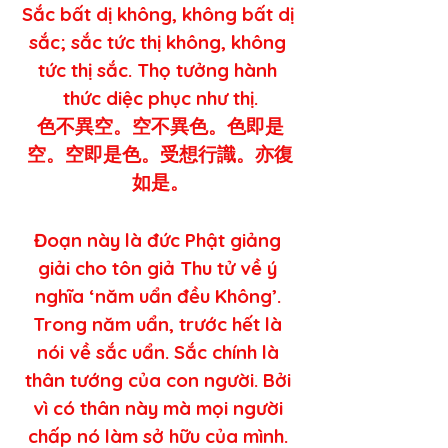
Sắc bất dị không, không bất dị 
sắc; sắc tức thị không, không 
tức thị sắc. Thọ tưởng hành 
thức diệc phục như thị.
色不異空。空不異色。色即是
空。空即是色。受想行識。亦復
如是。
Đoạn này là đức Phật giảng 
giải cho tôn giả Thu tử về ý 
nghĩa ‘năm uẩn đều Không’. 
Trong năm uẩn, trước hết là 
nói về sắc uẩn. Sắc chính là 
thân tướng của con người. Bởi 
vì có thân này mà mọi người 
chấp nó làm sở hữu của mình. 