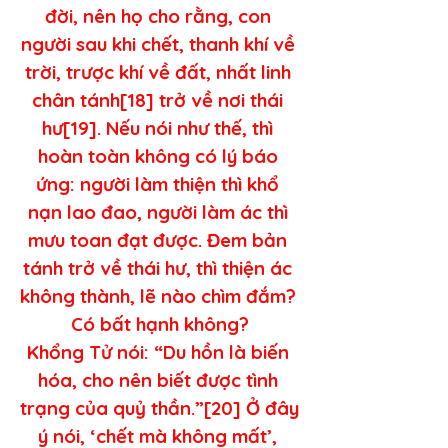
đời, nên họ cho rằng, con 
người sau khi chết, thanh khí về 
trời, trược khí về đất, nhất linh 
chân tánh[18] trở về nơi thái 
hư[19]. Nếu nói như thế, thì 
hoàn toàn không có lý báo 
ứng: người làm thiện thì khổ 
nạn lao đao, người làm ác thì 
mưu toan đạt được. Đem bản 
tánh trở về thái hư, thì thiện ác 
không thành, lẽ nào chìm đắm? 
Có bất hạnh không?
Khổng Tử nói: “Du hồn là biến 
hóa, cho nên biết được tình 
trạng của quỷ thần.”[20] Ở đây 
ý nói, ‘chết mà không mất’, 