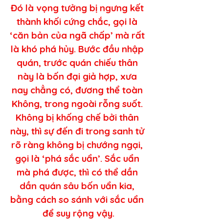
Đó là vọng tưởng bị ngưng kết 
thành khối cứng chắc, gọi là 
‘căn bản của ngã chấp’ mà rất 
là khó phá hủy. Bước đầu nhập 
quán, trước quán chiếu thân 
này là bốn đại giả hợp, xưa 
nay chẳng có, đương thể toàn 
Không, trong ngoài rỗng suốt. 
Không bị khống chế bởi thân 
này, thì sự đến đi trong sanh tử 
rõ ràng không bị chướng ngại, 
gọi là ‘phá sắc uẩn’. Sắc uẩn 
mà phá được, thì có thể dần 
dần quán sâu bốn uẩn kia, 
bằng cách so sánh với sắc uẩn 
để suy rộng vậy.