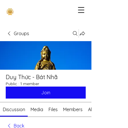
Groups
Duy Thức - Bát Nhã
Public
·
1 member
Join
Discussion
Media
Files
Members
About
Back