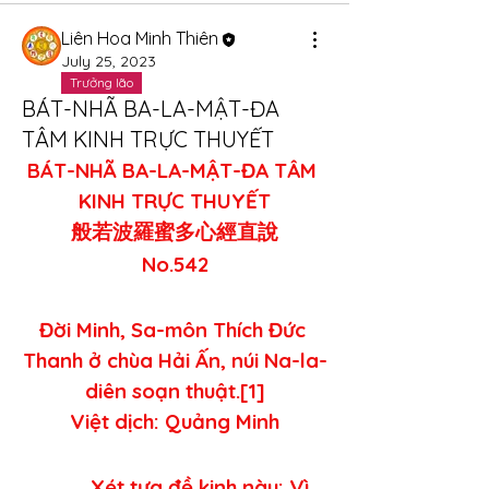
Liên Hoa Minh Thiên
July 25, 2023
Trưởng lão
BÁT-NHÃ BA-LA-MẬT-ĐA
TÂM KINH TRỰC THUYẾT
BÁT-NHÃ BA-LA-MẬT-ĐA TÂM 
KINH TRỰC THUYẾT
般若波羅蜜多心經直說
No.542
Đời Minh, Sa-môn Thích Đức 
Thanh ở chùa Hải Ấn, núi Na-la-
diên soạn thuật.[1]
Việt dịch: Quảng Minh
          Xét tựa đề kinh này: Vì 