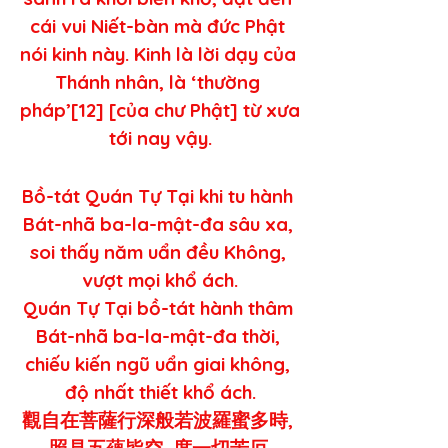
cái vui Niết-bàn mà đức Phật 
nói kinh này. Kinh là lời dạy của 
Thánh nhân, là ‘thường 
pháp’[12] [của chư Phật] từ xưa 
tới nay vậy.
Bồ-tát Quán Tự Tại khi tu hành 
Bát-nhã ba-la-mật-đa sâu xa, 
soi thấy năm uẩn đều Không, 
vượt mọi khổ ách.
Quán Tự Tại bồ-tát hành thâm 
Bát-nhã ba-la-mật-đa thời, 
chiếu kiến ngũ uẩn giai không, 
độ nhất thiết khổ ách.
觀自在菩薩行深般若波羅蜜多時, 
照見五蘊皆空, 度一切苦厄.