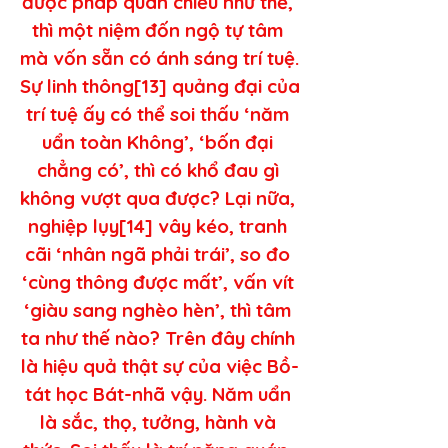
được pháp quán chiếu như thế, 
thì một niệm đốn ngộ tự tâm 
mà vốn sẵn có ánh sáng trí tuệ. 
Sự linh thông[13] quảng đại của 
trí tuệ ấy có thể soi thấu ‘năm 
uẩn toàn Không’, ‘bốn đại 
chẳng có’, thì có khổ đau gì 
không vượt qua được? Lại nữa, 
nghiệp lụy[14] vây kéo, tranh 
cãi ‘nhân ngã phải trái’, so đo 
‘cùng thông được mất’, vấn vít 
‘giàu sang nghèo hèn’, thì tâm 
ta như thế nào? Trên đây chính 
là hiệu quả thật sự của việc Bồ-
tát học Bát-nhã vậy. Năm uẩn 
là sắc, thọ, tưởng, hành và 