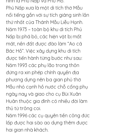
hình là Phủ Nấp và Phủ Mỗ.
Phủ Nấp xưa là một di tích thờ Mẫu 
nổi tiếng gắn với sự tích giáng sinh lần 
thứ nhất của Thánh Mẫu Liễu Hạnh. 
Năm 1973 – toàn bộ khu di tích Phủ 
Nấp bị phá bỏ, các hiện vật bị mất 
mát, nền đất được đào làm “Ao cá 
Bác Hồ”. Việc xây dựng khu di tích 
được tiến hành từng bước như sau:
Năm 1993 các phụ lão trong thôn 
đứng ra xin phép chính quyền địa 
phương dựng nên ba gian phủ thờ 
Mẫu nhỏ cạnh hồ nước chỗ cổng phụ 
ngày nay và giao cho cụ Bùi Xuân 
Huân thuộc gia đình có nhiều đời làm 
thủ từ trông coi.
Năm 1996 các cụ quyên tiền công đức 
lấp được hai sào ao dựng thêm được 
hai gian nhà khách.