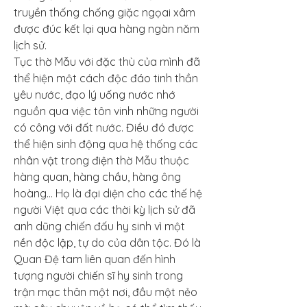
truyền thống chống giặc ngọai xâm 
được đúc kết lại qua hàng ngàn năm 
lịch sử.
Tục thờ Mẫu với đặc thù của mình đã 
thể hiện một cách độc đáo tinh thần 
yêu nước, đạo lý uống nước nhớ 
nguồn qua việc tôn vinh những người 
có công với đất nước. Điều đó được 
thể hiện sinh động qua hệ thống các 
nhân vật trong điện thờ Mẫu thuộc 
hàng quan, hàng chầu, hàng ông 
hoàng… Họ là đại diện cho các thế hệ 
người Việt qua các thời kỳ lịch sử đã 
anh dũng chiến đấu hy sinh vì một 
nền độc lập, tự do của dân tộc. Đó là 
Quan Đệ tam liên quan đến hình 
tượng người chiến sĩ hy sinh trong 
trận mạc thân một nơi, đầu một nẻo 