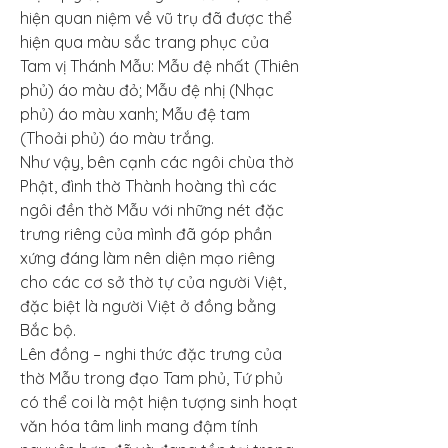
hiện quan niệm về vũ trụ đã được thể 
hiện qua màu sắc trang phục của 
Tam vị Thánh Mẫu: Mẫu đệ nhất (Thiên 
phủ) áo màu đỏ; Mẫu đệ nhị (Nhạc 
phủ) áo màu xanh; Mẫu đệ tam 
(Thoải phủ) áo màu trắng.
Như vậy, bên cạnh các ngôi chùa thờ 
Phật, đình thờ Thành hoàng thì các 
ngôi đền thờ Mẫu với những nét đặc 
trưng riêng của mình đã góp phần 
xứng đáng làm nên diện mạo riêng 
cho các cơ sở thờ tự của người Việt, 
đặc biệt là người Việt ở đồng bằng 
Bắc bộ.
Lên đồng – nghi thức đặc trưng của 
thờ Mẫu trong đạo Tam phủ, Tứ phủ 
có thể coi là một hiện tượng sinh hoạt 
văn hóa tâm linh mang đậm tính 