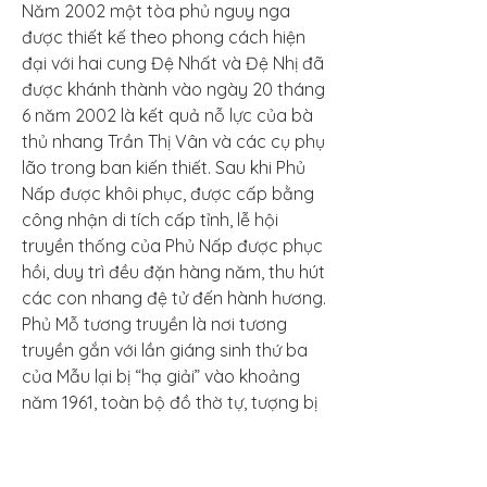
Năm 2002 một tòa phủ nguy nga 
được thiết kế theo phong cách hiện 
đại với hai cung Đệ Nhất và Đệ Nhị đã 
được khánh thành vào ngày 20 tháng 
6 năm 2002 là kết quả nỗ lực của bà 
thủ nhang Trần Thị Vân và các cụ phụ 
lão trong ban kiến thiết. Sau khi Phủ 
Nấp được khôi phục, được cấp bằng 
công nhận di tích cấp tỉnh, lễ hội 
truyền thống của Phủ Nấp được phục 
hồi, duy trì đều đặn hàng năm, thu hút 
các con nhang đệ tử đến hành hương.
Phủ Mỗ tương truyền là nơi tương 
truyền gắn với lần giáng sinh thứ ba 
của Mẫu lại bị “hạ giải” vào khoảng 
năm 1961, toàn bộ đồ thờ tự, tượng bị 
mất mát. Mấy năm gần đây, một nữ 
doanh nhân người gốc địa phương 
làm ăn phát đạt ở Hà Nội đã công 