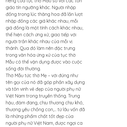
riêng của tục thờ Mẫu so với các tôn 
giáo tín ngưỡng khác. Người nhập 
đồng trong lúc thăng hoa đã lần lượt 
nhập đồng các giá khác nhau, mỗi 
giá đồng là một tính cách khác nhau, 
thể hiện cách ứng xử, giao tiếp với 
người trần khác nhau của mỗi vị 
thánh. Qua đó làm nên đặc trưng 
trong văn hóa ứng xử của tục thờ 
Mẫu có thể vận dụng được vào cuộc 
sống đời thường.
Thờ Mẫu tức thờ Mẹ – với đúng như 
tên gọi của nó đã góp phần xây dựng 
và tôn vinh vẻ đẹp của người phụ nữ 
Việt Nam trong truyền thống. Trung 
hậu, đảm đang, chịu thương chịu khó, 
thương yêu chồng con,… từ lâu vốn đã 
là những phẩm chất tốt đẹp của 
người phụ nữ Việt Nam, được ngợi ca 