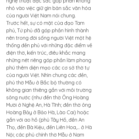
nghệ thuật đặc sắc góp phần không 
nhỏ vào việc giữ gìn bản sắc văn hóa 
của người Việt Nam nói chung.
Trước hết, sự có mặt của đạo Tam 
phủ, Tứ phủ đã góp phần hình thành 
nên trong đời sống người Việt một hệ 
thống đền phủ với những đặc điểm về 
điện thờ, kiến trúc, điêu khắc mang 
những nét riêng góp phần làm phong 
phú thêm diện mạo các cơ sở thờ tự 
của người Việt. Nhìn chung các đền, 
phủ thờ Mẫu ở Bắc bộ thường có 
không gian thiêng gắn với môi trường 
sông nước (như đền thờ Ông Hoàng 
Mười ở Nghệ An, Hà Tĩnh; đền thờ ông 
Hoàng Bảy ở Bảo Hà, Lào Cai) hoặc 
gắn với ao hồ (phủ Tây Hồ, đền An 
Thọ, đền Bà Kiệu, đền Liên Hoa,… ở Hà 
Nội; các phủ chính thờ Mẫu ở Nam 