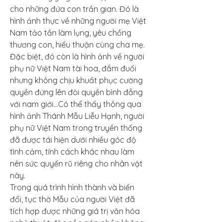
cho những đứa con trần gian. Đó là 
hình ảnh thực về những người mẹ Việt 
Nam tảo tần làm lụng, yêu chồng 
thương con, hiếu thuận cùng cha mẹ. 
Đặc biệt, đó còn là hình ảnh về người 
phụ nữ Việt Nam tài hoa, đắm đuối 
nhưng không chịu khuất phục cường 
quyền đứng lên đòi quyền bình đẳng 
với nam giới…Có thể thấy thông qua 
hình ảnh Thánh Mẫu Liễu Hạnh, người 
phụ nữ Việt Nam trong truyền thống 
đã được tái hiện dưới nhiều góc độ 
tình cảm, tính cách khác nhau làm 
nên sức quyến rũ riêng cho nhân vật 
này.
Trong quá trình hình thành và biến 
đổi, tục thờ Mẫu của người Việt đã 
tích hợp được những giá trị văn hóa 