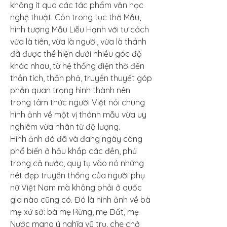
không ít qua các tác phẩm văn học 
nghệ thuật. Còn trong tục thờ Mẫu, 
hình tượng Mẫu Liễu Hạnh với tư cách 
vừa là tiên, vừa là người, vừa là thánh 
đã được thể hiện dưới nhiều góc độ 
khác nhau, từ hệ thống điện thờ đến 
thần tích, thần phả, truyền thuyết góp 
phần quan trọng hình thành nên 
trong tâm thức người Việt nói chung 
hình ảnh về một vị thánh mẫu vừa uy 
nghiêm vừa nhân từ độ lượng.
Hình ảnh đó đã và đang ngày càng 
phổ biến ở hầu khắp các đền, phủ 
trong cả nước, quy tụ vào nó những 
nét đẹp truyền thống của người phụ 
nữ Việt Nam mà không phải ở quốc 
gia nào cũng có. Đó là hình ảnh về bà 
mẹ xứ sở: bà mẹ Rừng, mẹ Đất, mẹ 
Nước mang ý nghĩa vũ trụ, che chở 