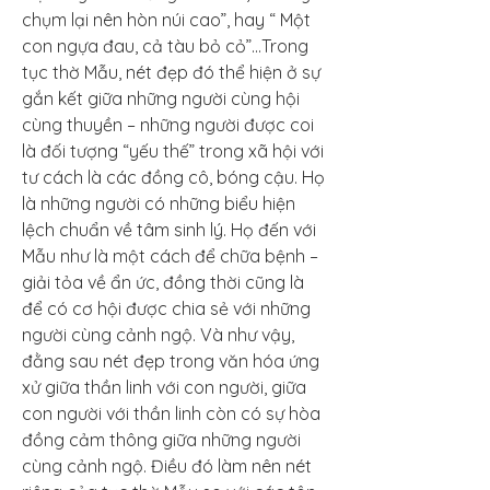
chụm lại nên hòn núi cao”, hay “ Một 
con ngựa đau, cả tàu bỏ cỏ”…Trong 
tục thờ Mẫu, nét đẹp đó thể hiện ở sự 
gắn kết giữa những người cùng hội 
cùng thuyền – những người được coi 
là đối tượng “yếu thế” trong xã hội với 
tư cách là các đồng cô, bóng cậu. Họ 
là những người có những biểu hiện 
lệch chuẩn về tâm sinh lý. Họ đến với 
Mẫu như là một cách để chữa bệnh – 
giải tỏa về ẩn ức, đồng thời cũng là 
để có cơ hội được chia sẻ với những 
người cùng cảnh ngộ. Và như vậy, 
đằng sau nét đẹp trong văn hóa ứng 
xử giữa thần linh với con người, giữa 
con người với thần linh còn có sự hòa 
đồng cảm thông giữa những người 
cùng cảnh ngộ. Điều đó làm nên nét 