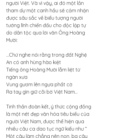
người Việt. Và vì vậy, ai đó một lần 
tham dự một canh hầu sẽ cảm nhận 
được sâu sắc về biểu tượng người 
tướng lĩnh chiến đấu cho độc lập tự 
do dân tộc qua lời văn Ông Hoàng 
Mười:
…Chứ nghe nói rằng trong đất Nghệ 
An có anh hùng hào kiệt
Tiếng ông Hoàng Mười lẫm liệt từ 
ngàn xưa
Vung gươm lên ngựa phất cờ
Ra tay gìn giữ cõi bờ Việt Nam…
Tinh thần đoàn kết, ý thức cộng đồng 
là một nét đẹp văn hóa tiêu biểu của 
người Việt Nam, được thể hiện qua 
nhiều câu ca dao tục ngữ kiểu như “ 
Một cây làm chẳng nên non, ba cây 