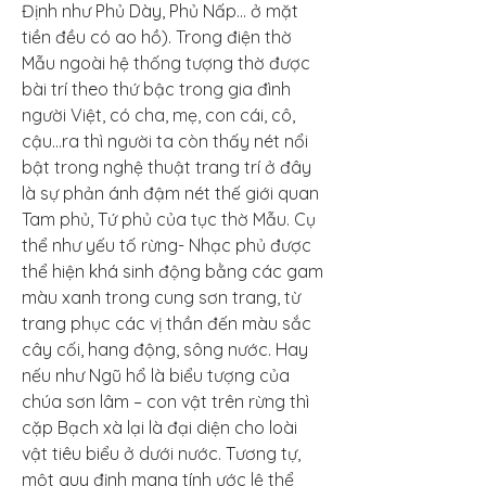
Định như Phủ Dày, Phủ Nấp… ở mặt 
tiền đều có ao hồ). Trong điện thờ 
Mẫu ngoài hệ thống tượng thờ được 
bài trí theo thứ bậc trong gia đình 
người Việt, có cha, mẹ, con cái, cô, 
cậu…ra thì người ta còn thấy nét nổi 
bật trong nghệ thuật trang trí ở đây 
là sự phản ánh đậm nét thế giới quan 
Tam phủ, Tứ phủ của tục thờ Mẫu. Cụ 
thể như yếu tố rừng- Nhạc phủ được 
thể hiện khá sinh động bằng các gam 
màu xanh trong cung sơn trang, từ 
trang phục các vị thần đến màu sắc 
cây cối, hang động, sông nước. Hay 
nếu như Ngũ hổ là biểu tượng của 
chúa sơn lâm – con vật trên rừng thì 
cặp Bạch xà lại là đại diện cho loài 
vật tiêu biểu ở dưới nước. Tương tự, 
một quy định mang tính ước lệ thể 