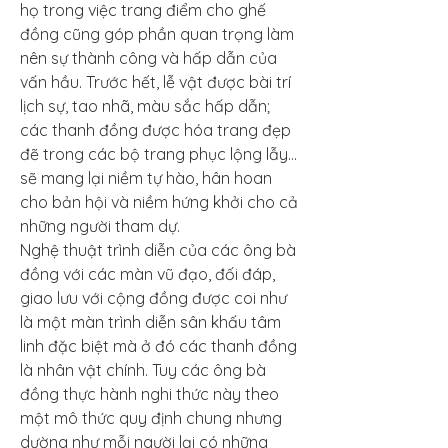
họ trong việc trang điểm cho ghế 
đồng cũng góp phần quan trọng làm 
nên sự thành công và hấp dẫn của 
vấn hầu. Trước hết, lễ vật được bài trí 
lịch sự, tao nhã, màu sắc hấp dẫn; 
các thanh đồng được hóa trang đẹp 
đẽ trong các bộ trang phục lộng lẫy… 
sẽ mang lại niềm tự hào, hân hoan 
cho bản hội và niềm hứng khởi cho cả 
những người tham dự.
Nghệ thuật trình diễn của các ông bà 
đồng với các màn vũ đạo, đối đáp, 
giao lưu với cộng đồng được coi như 
là một màn trình diễn sân khấu tâm 
linh đặc biệt mà ở đó các thanh đồng 
là nhân vật chính. Tuy các ông bà 
đồng thực hành nghi thức này theo 
một mô thức quy định chung nhưng 
dường như mỗi người lại có những 