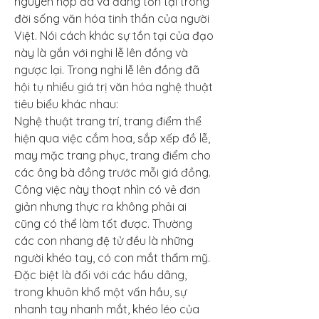
nguyên hợp đã và đang tồn tại trong 
đời sống văn hóa tinh thần của người 
Việt. Nói cách khác sự tồn tại của đạo 
này là gắn với nghi lễ lên đồng và 
ngược lại. Trong nghi lễ lên đồng đã 
hội tụ nhiều giá trị văn hóa nghệ thuật 
tiêu biểu khác nhau:
Nghệ thuật trang trí, trang điểm thể 
hiện qua việc cắm hoa, sắp xếp đồ lễ, 
may mặc trang phục, trang điểm cho 
các ông bà đồng trước mỗi giá đồng. 
Công việc này thoạt nhìn có vẻ đơn 
giản nhưng thực ra không phải ai 
cũng có thể làm tốt được. Thường 
các con nhang đệ tử đều là những 
người khéo tay, có con mắt thẩm mỹ. 
Đặc biệt là đối với các hầu dâng, 
trong khuôn khổ một vấn hầu, sự 
nhanh tay nhanh mắt, khéo léo của 