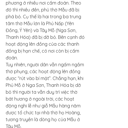
phương ở nhiều nơi cấm đoán. Theo 
đó thì nhiều đền, phủ thờ Mẫu đã bị 
phá bỏ. Cụ thể là hai trong ba trung 
tâm thờ Mẫu lớn là Phủ Nấp (Yên 
Đồng, Ý Yên) và Tây Mỗ (Nga Sơn, 
Thanh Hóa) đã bị dỡ bỏ. Bên cạnh đó 
hoạt động lên đồng của các thanh 
đồng bị hạn chế, có nơi còn bị cấm 
đoán.
Tuy nhiên, người dân vẫn ngấm ngầm 
thờ phụng, các hoạt động lên đồng 
được “rút vào bí mật”. Chẳng hạn, khi 
Phủ Mỗ ở Nga Sơn, Thanh Hóa bị dỡ 
bỏ thì người ta vẫn duy trì việc thờ 
bát hương ở ngoài trời, các hoạt 
động nghi lễ như giỗ Mẫu hàng năm 
được tổ chức tại nhà thờ họ Hoàng, 
tương truyền là dòng họ của Mẫu ở 
Tây Mỗ.