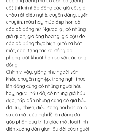
các ông đồng mà có căn cô (đồng 
cô) thì khi nhập đồng các giá cô, giá 
chầu rất điệu nghệ, duyên dáng, uyển 
chuyển, múa hay múa đẹp hơn cả 
các bà đồng nữ. Ngược lại, có những 
giá quan, giá ông hoàng, giá cậu do 
các bà đồng thực hiện lại tỏ ra bắt 
mắt, các động tác ra đồng oai 
phong, dứt khoát hơn so với các ông 
đồng!
Chính vì vậy, giống như ngoài sân 
khấu chuyên nghiệp, trong nghi thức 
lên đồng cũng có những người hầu 
hay, người hầu dở, có những giá hầu 
đẹp, hấp dẫn nhưng cũng có giá hầu 
dở. Tuy nhiên, điều đáng nói hơn cả là 
sự có mặt của nghi lễ lên đồng đã 
góp phần duy trì tự giác một loại hình 
diễn xướng dân gian lâu đời của người 