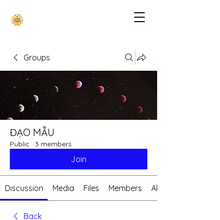
Groups
ĐẠO MẪU
Public
·
3 members
Join
Discussion
Media
Files
Members
About
Back