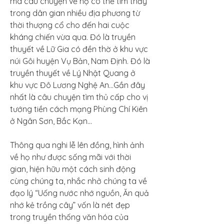
mà câu chuyện về họ có thể tìm thấy 
trong dân gian nhiều địa phương từ 
thời thượng cổ cho đến hai cuộc 
kháng chiến vừa qua. Đó là truyền 
thuyết về Lữ Gia có đền thờ ở khu vực 
núi Gôi huyện Vụ Bản, Nam Định. Đó là 
truyền thuyết về Lý Nhật Quang ở 
khu vực Đô Lương Nghệ An…Gần đây 
nhất là câu chuyện tìm thủ cấp cho vị 
tướng tiền cách mạng Phùng Chí Kiên 
ở Ngân Sơn, Bắc Kạn…
Thông qua nghi lễ lên đồng, hình ảnh 
về họ như được sống mãi với thời 
gian, hiện hữu một cách sinh động 
cùng chúng ta, nhắc nhở chúng ta về 
đạo lý “Uống nước nhớ nguồn, Ăn quả 
nhớ kẻ trồng cây” vốn là nét đẹp 
trong truyền thống văn hóa của 