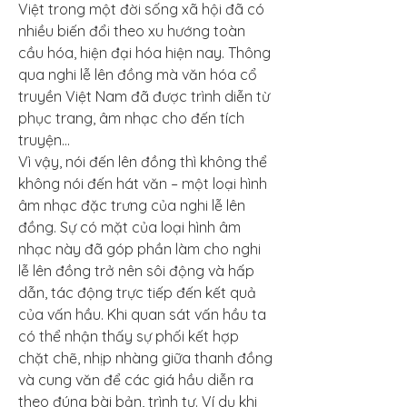
Việt trong một đời sống xã hội đã có 
nhiều biến đổi theo xu hướng toàn 
cầu hóa, hiện đại hóa hiện nay. Thông 
qua nghi lễ lên đồng mà văn hóa cổ 
truyền Việt Nam đã được trình diễn từ 
phục trang, âm nhạc cho đến tích 
truyện…
Vì vậy, nói đến lên đồng thì không thể 
không nói đến hát văn – một loại hình 
âm nhạc đặc trưng của nghi lễ lên 
đồng. Sự có mặt của loại hình âm 
nhạc này đã góp phần làm cho nghi 
lễ lên đồng trở nên sôi động và hấp 
dẫn, tác động trực tiếp đến kết quả 
của vấn hầu. Khi quan sát vấn hầu ta 
có thể nhận thấy sự phối kết hợp 
chặt chẽ, nhịp nhàng giữa thanh đồng 
và cung văn để các giá hầu diễn ra 
theo đúng bài bản, trình tự. Ví dụ khi 