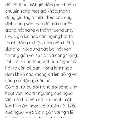
đã kết thúc một giá đồng và chuẩn bị 
chuyển sang một giá khác, thanh 
đồng giơ tay ra hiệu theo các quy 
định, cung văn theo đó mà chuyển 
giọng hát sang vị thánh tương ứng. 
Hoặc giả lúc nào cần ngừng hát thì 
thanh đồng ra hiệu, cung văn biết ý 
dừng lại. Nội dung các bài hát văn 
thường gắn với sự tích và công trạng, 
tính cách của từng vị thánh. Ngoài lời 
hát ra còn có đàn, trống làm nhạc 
đệm khiến cho không khí lên đồng vô 
cùng sôi động, cuốn hút.
Có mặt từ lâu đời trong đời sống sinh 
hoạt văn hóa tín ngưỡng của người 
Việt nên hát văn đã trở thành một 
loại hình âm nhạc cổ truyền tiêu biểu 
của người Việt. Và vì gắn với nghi lễ 