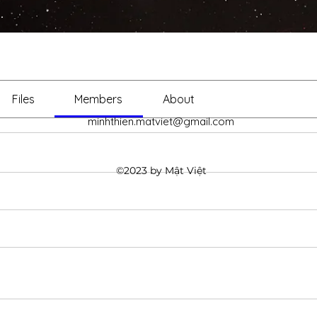
Files
Members
About
minhthien.matviet@gmail.com
©2023 by Mật Việt