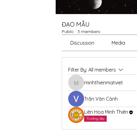
ĐẠO MẪU
Public
·
3 members
Discussion
Media
Filter By:
All members
minhthienmatviet
minhthienmatviet
Trần Văn Cảnh
Liên Hoa Minh Thiên
Trưởng lão