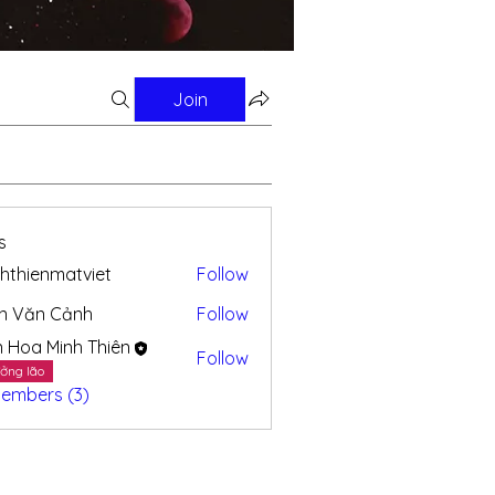
Join
s
hthienmatviet
Follow
enmatviet
n Văn Cảnh
Follow
n Hoa Minh Thiên
Follow
ởng lão
Members (3)