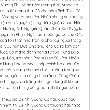
 Vương Phu Nhân nằm mộng thấy vì sao sa 
 mình thì mang thai Cô vào năm Bính Thìn. Cô 
ại Vương và Vương Phu Nhân nhưng sau này lại 
y hiệu Anh Nguyên (Thủy Tiên) Quận Chúa. Nên 
Đại Hoàng Anh Nguyên Quận Chúa. Sở dĩ vậy là 
t quý mến Phạm Ngũ Lão, muốn gả Cô cho Đức 
a tôn thất nhà Trần là phải lấy người trong 
g. Vậy nên Đức Ông phải cho Cô ra làm con 
 luật. Cô mang danh nghĩa tử của Hưng Đạo 
gũ Lão, trở thành Phạm Điện Súy Phu Nhân. 
ền Hưng Đạo Vương, chấp chính ba quân, Cô 
át cánh cùng cha nơi chiến trường trong sự 
nhà Nguyên xưa cũng chép rằng : Công Chúa 
 như ngọc da trắng như ngà, dáng đi khoan 
hi ra trận thi uy dũng, nam nhi ít người sánh 
 Triều, giá Đệ Nhị Vương Cô hay được hầu 
n niệm, thì Đệ Nhị Vương Cô thường hay theo 