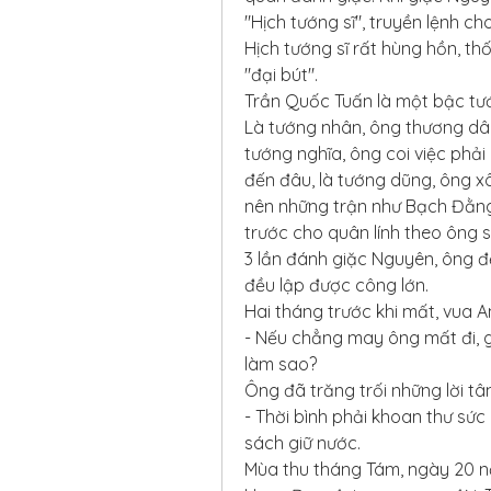
"Hịch tướng sĩ", truyền lệnh cho
Hịch tướng sĩ rất hùng hồn, th
"đại bút".
Trần Quốc Tuấn là một bậc tư
Là tướng nhân, ông thương dân
tướng nghĩa, ông coi việc phải h
đến đâu, là tướng dũng, ông x
nên những trận như Bạch Đằng o
trước cho quân lính theo ông sẽ
3 lần đánh giặc Nguyên, ông đ
đều lập được công lớn.
Hai tháng trước khi mất, vua 
- Nếu chẳng may ông mất đi, g
làm sao?
Ông đã trăng trối những lời tâ
- Thời bình phải khoan thư sức
sách giữ nước.
Mùa thu tháng Tám, ngày 20 nă