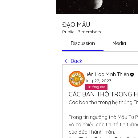
ĐẠO MẪU
Public
·
3 members
Discussion
Media
Back
Liên Hoa Minh Thiên
July 22, 2023
Trưởng lão
CÁC BAN THỜ TRONG H
Các ban thờ trong hệ thống Tr
Trong tín ngưỡng thờ Mẫu Tứ Ph
và có nhiều các tín đồ tin tưởng
của đức Thánh Trần.