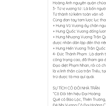
Hoàng Anh nguyên quận chúa
3- Tứ vị vương tử : Là bốn ngườ
Tứ thành tử kiêm toàn văn võ
Cùng đan tay tam lược lục thao
+ Hưng Vũ Vương ấy chân ngu
+ Hưng Quốc Vương đống lương
+ Hưng Nhượng Vương Trần Quố
được nhân dân lập đền thờ riên
+ Hưng Hiến Vương Trần Quốc
4- Đức Thánh Phạm : Là danh 
công trạng cao, đã tham gia 
Đạo diệt Phạm Nhan, rồi có c
là vị linh thần của trần Triều, 
trừ được tà ma quỉ quái.
SỰ TÍCH CÔ ĐÔI NHÀ TRẦN
“Cô Đôi tên hiệu Đại Hoàng
Quê cô Bảo Lộc, Thiên Trường
Đệ Nhị Vương Cô Đại Hoàng Cô