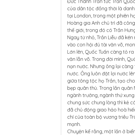
Đức Thánh Trần tức Trần Quốc 
của dân tộc đồng thời là danh 
tại London, trong một phiên họ
Hoàng gia Anh chủ trì đã công
thế giới, trong đó có Trần Hư
Ngay từ nhỏ, Trần Liễu đã kén 
vào con hội đủ tài văn võ, mo
Lớn lên, Quốc Tuấn càng tỏ ra
văn lẫn võ. Trong đời mình, Quố
nạn nước. Nhưng ông lại càng tỏ
nước. Ông luôn đặt lợi nước lên
giữa tông tộc họ Trần, tạo ch
bẹp quân thù. Trong lần quân N
ngành trưởng, ngành thứ xung 
chung sức chung lòng thì kẻ có 
đã chủ động giao hảo hoà hiếu
chí của toàn bộ vương triều 
mạnh.
Chuyện kể rằng, một lần ở biể