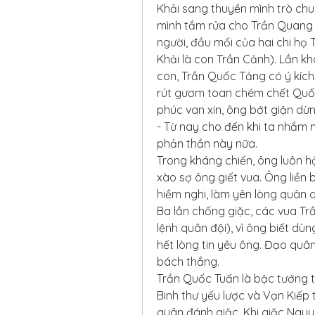
Khải sang thuyền mình trò chuy
mình tắm rửa cho Trần Quang Kh
người, đầu mối của hai chi họ 
Khải là con Trần Cảnh). Lần kh
con, Trần Quốc Tảng có ý kích 
rút gươm toan chém chết Quốc
phúc van xin, ông bớt giận d
- Từ nay cho đến khi ta nhắm m
phản thần này nữa.
Trong kháng chiến, ông luôn hộ 
xào sợ ông giết vua. Ông liền b
hiềm nghi, làm yên lòng quân 
Ba lần chống giặc, các vua Trầ
lệnh quân đội), vì ông biết dùng
hết lòng tin yêu ông. Đạo quâ
bách thắng.
Trần Quốc Tuấn là bậc tướng tr
Binh thư yếu lược và Vạn Kiếp 
quân đánh giặc. Khi giặc Nguyê