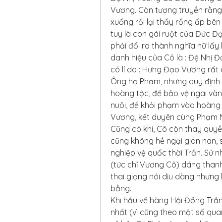
Vương. Còn tương truyền rằng
xuống rồi lại thấy rồng ấp bên
tuy là con gái ruột của Đức Đ
phải đổi ra thành nghĩa nữ lấ
danh hiệu của Cô là : Đệ Nhị 
có lí do : Hưng Đạo Vương rấ
Ông họ Phạm, nhưng quy định củ
hoàng tộc, để bảo vệ ngai vàn
nuôi, để khỏi phạm vào hoàng
Vương, kết duyên cùng Phạm N
Cũng có khi, Cô còn thay quy
cũng không hề ngại gian nan, s
nghiệp vệ quốc thời Trần. Sử 
(tức chỉ Vương Cô) dáng thanh
thai giọng nói dịu dàng nhưng k
bằng.
Khi hầu về hàng Hội Đồng Trần
nhất (vì cũng theo một số qua