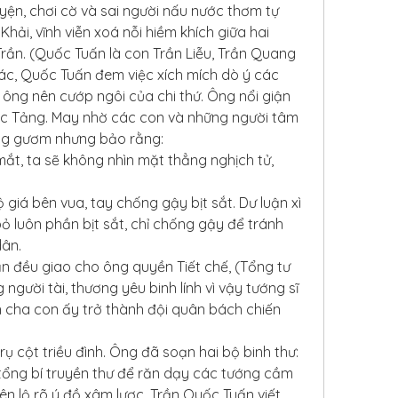
ện, chơi cờ và sai người nấu nước thơm tự 
ải, vĩnh viễn xoá nỗi hiềm khích giữa hai 
Trần. (Quốc Tuấn là con Trần Liễu, Trần Quang 
ác, Quốc Tuấn đem việc xích mích dò ý các 
ông nên cướp ngôi của chi thứ. Ông nổi giận 
 Tảng. May nhờ các con và những người tâm 
ừng gươm nhưng bảo rằng:
ắt, ta sẽ không nhìn mặt thẳng nghịch tử, 
giá bên vua, tay chống gậy bịt sắt. Dư luận xì 
ỏ luôn phần bịt sắt, chỉ chống gậy để tránh 
dân.
n đều giao cho ông quyền Tiết chế, (Tổng tư 
 người tài, thương yêu binh lính vì vậy tướng sĩ 
n cha con ấy trở thành đội quân bách chiến 
ụ cột triều đình. Ông đã soạn hai bộ binh thư: 
tổng bí truyền thư để răn dạy các tướng cầm 
n lộ rõ ý đồ xâm lược, Trần Quốc Tuấn viết 