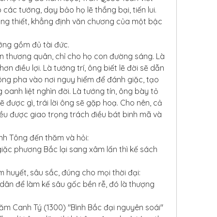
 các tướng, dạy bảo họ lẽ thắng bại, tiến lui. 
ống thiết, khẳng định văn chương của một bậc 
ớng gồm đủ tài đức.
 thương quân, chỉ cho họ con đường sáng. Là 
ơn điều lợi. Là tướng trí, ông biết lẽ đời sẽ dẫn 
ông pha vào nơi nguy hiểm để đánh giặc, tạo 
anh liệt nghìn đời. Là tướng tín, ông bày tỏ 
 được gì, trái lời ông sẽ gặp hoạ. Cho nên, cả 
ều được giao trọng trách điều bát binh mã và 
Anh Tông đến thăm và hỏi:
iặc phương Bắc lại sang xâm lấn thì kế sách 
m huyết, sâu sắc, đúng cho mọi thời đại:
 dân để làm kế sâu gốc bền rễ, đó là thượng 
m Canh Tý (1300) "Bình Bắc đại nguyên soái" 