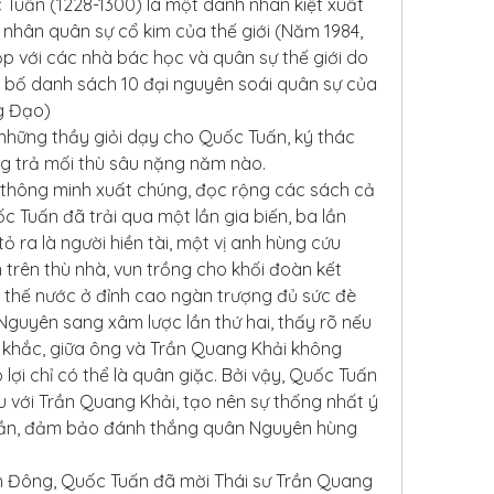
Tuấn (1228-1300) là một danh nhân kiệt xuất 
nhân quân sự cổ kim của thế giới (Năm 1984, 
p với các nhà bác học và quân sự thế giới do 
 bố danh sách 10 đại nguyên soái quân sự của 
ng Đạo)
những thầy giỏi dạy cho Quốc Tuấn, ký thác 
ng trả mối thù sâu nặng năm nào.
 thông minh xuất chúng, đọc rộng các sách cả 
c Tuấn đã trải qua một lần gia biến, ba lần 
 ra là người hiền tài, một vị anh hùng cứu 
 trên thù nhà, vun trồng cho khối đoàn kết 
o thế nước ở đỉnh cao ngàn trượng đủ sức đè 
guyên sang xâm lược lần thứ hai, thấy rõ nếu 
khắc, giữa ông và Trần Quang Khải không 
lợi chỉ có thể là quân giặc. Bởi vậy, Quốc Tuấn 
 với Trần Quang Khải, tạo nên sự thống nhất ý 
Trần, đảm bảo đánh thắng quân Nguyên hùng 
n Đông, Quốc Tuấn đã mời Thái sư Trần Quang 