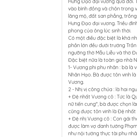
Hưng Đạo đại vương qua đời. Th
vào bình đồng và chôn trong v
lăng mộ, đất san phẳng, trồng
Hưng Đạo đại vương. Triều đình 
phong của ông lúc sinh thời.
Có một điều đặc biệt là khá nh
phần lớn đều dưới trướng Trần
ngưỡng thờ Mẫu Liễu và thờ Đ
Đặc biệt nữa là toàn gia nhà Ng
1- Vương phi phu nhân : bà là
Nhân Hạo. Bà được tôn vinh l
Vương.
2 - Nhị vị công chúa : là hai n
+ Đệ nhất Vương cô : Tức là Q
nữ tiến cung", bà được chọn 
cũng được tôn vinh là Đệ nhấ
+ Đệ nhị Vương cô : Con gái t
được làm vợ danh tướng Phạm 
như nội tướng thực tài phu nhâ