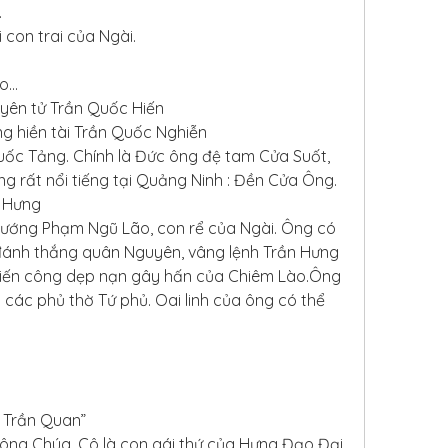
.
i con trai của Ngài.
...
yên tử Trần Quốc Hiến
 hiền tài Trần Quốc Nghiễn
c Tảng. Chính là Đức ông đệ tam Cửa Suốt, 
g rất nổi tiếng tại Quảng Ninh : Đền Cửa Ông.
 Hưng
tướng Phạm Ngũ Lão, con rể của Ngài. Ông có 
đánh thắng quân Nguyên, vâng lệnh Trần Hưng 
hiến công dẹp nạn gây hấn của Chiêm Lào.Ông 
tại các phủ thờ Tứ phủ. Oai linh của ông có thể 
, Trần Quan”
ng Chúa. Cô là con gái thứ của Hưng Đạo Đại 