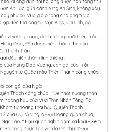
eo lời ông dặn, thi hài ông được hoả táng thu 
ườn An Lạc, gần cánh rừng An Sinh, không xây 
 cây như cũ. Vua gia phong cho ông tước 
lập đền thờ ông tại Vạn Kiếp, Chí Linh, ấp 
iều vị vương công, danh tướng dưới triều Trần, 
 Hưng Đạo, đều được hiển Thánh theo tín 
ức Thánh Trần.
ài đều hiển thánh linh thiêng :
 vợ của Hưng Đạo Vương, con gái của Trần 
à Nguyên từ Quốc mẫu Thiên Thành công chúa.
gười con gái của Ngài
uyền Thạch công chúa : "Đệ nhất nương thần 
làm hoàng hậu của Vua Trần Nhân Tông. Bà 
t Khâm từ hoàng thái hậu Quyên Thanh.
hứ 2 của Đại Vương là Đại Hoàng quận chúa, 
Ngũ Lão. " Hậu quân nghìn dặm xa khơi - Xem 
n"Bà cũng được tôn vinh là Đệ nhị nữ Đại 