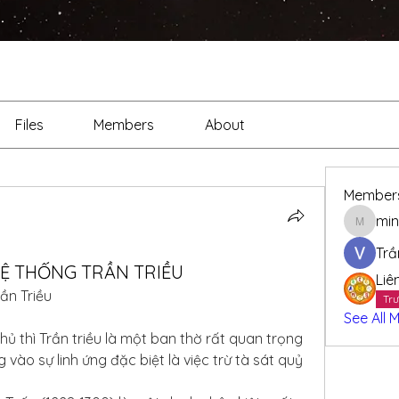
Files
Members
About
Member
min
minhthi
Trầ
Ệ THỐNG TRẦN TRIỀU
Liê
ần Triều
Trư
See All 
ủ thì Trần triều là một ban thờ rất quan trọng 
 vào sự linh ứng đặc biệt là việc trừ tà sát quỷ 