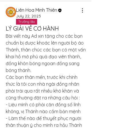
Liên Hoa Minh Thiên
July 22, 2023
Trưởng lão
LÝ GIẢI VỀ CƠ HÀNH
Bài viết này Ad xin tặng cho các bạn 
chuẩn bị được khoác lên người bộ áo 
Thánh, thân chúc các bạn có một vấn 
khai hồ mở phủ quả đạo viên thành, 
đồng khôn bóng ngoan đồng sang 
bóng thánh.
Các bạn thân mến, trước khi chính 
thức là tôi con nhà ngài đồng nhân 
phải trải qua rất nhiều khó khăn và 
cũng thường đặt ra những câu hỏi :
- Liệu mình có phải căn đồng số lính 
không, vị Thánh nào cầm bản mệnh
- Làm thế nào để thuyết phục người 
thân thuận ý cho mình ra hầu Thánh