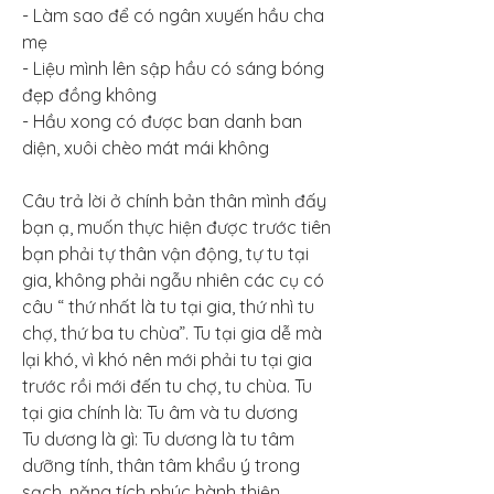
- Làm sao để có ngân xuyến hầu cha 
mẹ
- Liệu mình lên sập hầu có sáng bóng 
đẹp đồng không
- Hầu xong có được ban danh ban 
diện, xuôi chèo mát mái không
Câu trả lời ở chính bản thân mình đấy 
bạn ạ, muốn thực hiện được trước tiên 
bạn phải tự thân vận động, tự tu tại 
gia, không phải ngẫu nhiên các cụ có 
câu “ thứ nhất là tu tại gia, thứ nhì tu 
chợ, thứ ba tu chùa”. Tu tại gia dễ mà 
lại khó, vì khó nên mới phải tu tại gia 
trước rồi mới đến tu chợ, tu chùa. Tu 
tại gia chính là: Tu âm và tu dương
Tu dương là gì: Tu dương là tu tâm 
dưỡng tính, thân tâm khẩu ý trong 
sạch, năng tích phúc hành thiện, 