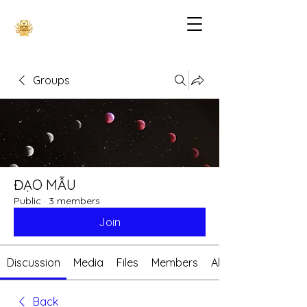
Groups
ĐẠO MẪU
Public
·
3 members
Join
Discussion
Media
Files
Members
About
Back