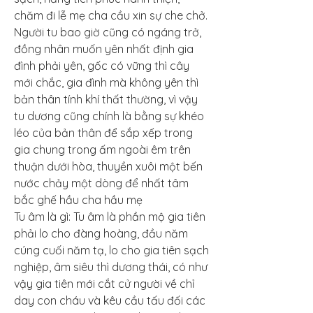
chăm đi lễ mẹ cha cầu xin sự che chở. 
Người tu bao giờ cũng có ngáng trở, 
đồng nhân muốn yên nhất định gia 
đình phải yên, gốc có vững thì cây 
mới chắc, gia đình mà không yên thì 
bản thân tính khí thất thường, vì vậy 
tu dương cũng chính là bằng sự khéo 
léo của bản thân để sắp xếp trong 
gia chung trong ấm ngoài êm trên 
thuận dưới hòa, thuyền xuôi một bến 
nước chảy một dòng để nhất tâm 
bắc ghế hầu cha hầu mẹ
Tu âm là gì: Tu âm là phần mộ gia tiên 
phải lo cho đàng hoàng, đầu năm 
cúng cuối năm tạ, lo cho gia tiên sạch 
nghiệp, âm siêu thì dương thái, có như 
vậy gia tiên mới cắt cử người về chỉ 
day con cháu và kêu cầu tấu đối các 