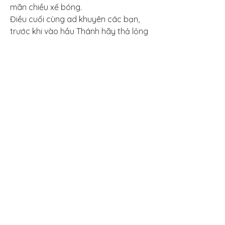
mãn chiều xế bóng.
Điều cuối cùng ad khuyên các bạn, 
trước khi vào hầu Thánh hãy thả lỏng 
người, thân tâm thư thái thanh tịnh và 
chỉ cầu xin một điều duy nhất: Con xin 
nguyện suốt đời làm tôi con nhà Ngài, 
xin cho con được hồn trần xuất ra 
bóng Thánh nhập vào để con làm 
ghế cho nhà ngài ngự. Chỉ cần xin vậy 
thôi còn mọi chuyện hãy để nhà Ngài 
sắp xếp các bạn nhé, các bạn sẽ 
thấy điều kỳ diệu xảy ra: Không cầu 
mà được. Làm đươc những điều ấy là 
các bạn đã trả lời được 5 câu hỏi ở 
trên rồi đấy . .
DƯƠNG HOÀNG HẢI
0
0
4