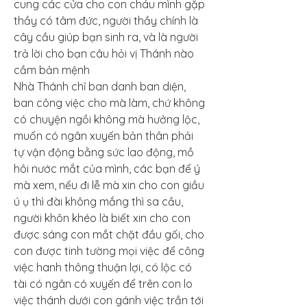
cung các cửa cho con cháu mình gặp 
thầy có tâm đức, người thầy chính là 
cây cầu giúp bạn sinh ra, và là người 
trả lời cho bạn câu hỏi vị Thánh nào 
cầm bản mệnh
Nhà Thánh chỉ ban danh ban diện, 
ban công việc cho mà làm, chứ không 
có chuyện ngồi không mà hưởng lộc, 
muốn có ngân xuyến bản thân phải 
tự vận động bằng sức lao động, mồ 
hôi nước mắt của mình, các bạn để ý 
mà xem, nếu đi lễ mà xin cho con giầu 
ú ụ thì đài không mắng thì sa cầu, 
người khôn khéo là biết xin cho con 
được sáng con mắt chặt đầu gối, cho 
con được tinh tường mọi việc để công 
việc hanh thông thuận lợi, có lộc có 
tài có ngân có xuyến để trên con lo 
việc thánh dưới con gánh việc trần tới 