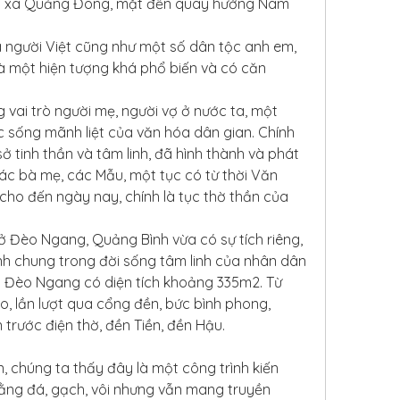
ủa xã Quảng Đông, mặt đền quay hướng Nam 
 người Việt cũng như một số dân tộc anh em, 
là một hiện tượng khá phổ biến và có căn 
g vai trò người mẹ, người vợ ở nước ta, một 
 sống mãnh liệt của văn hóa dân gian. Chính 
 sở tinh thần và tâm linh, đã hình thành và phát 
các bà mẹ, các Mẫu, một tục có từ thời Văn 
 cho đến ngày nay, chính là tục thờ thần của 
 Đèo Ngang, Quảng Bình vừa có sự tích riêng, 
nh chung trong đời sống tâm linh của nhân dân 
 Đèo Ngang có diện tích khoảng 335m2. Từ 
o, lần lượt qua cổng đền, bức bình phong, 
 trước điện thờ, đền Tiền, đền Hậu.
, chúng ta thấy đây là một công trình kiến 
ằng đá, gạch, vôi nhưng vẫn mang truyền 