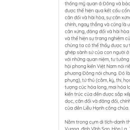
thống mỹ quan á Đông và bảo 
được thể hiện qua kết cấu cổn
cân đối và hài hòa, sự cân xứng
chính, ngay thẳng và cũng là ư
cân xứng, đăng đối và hài hòa 
và thể hiện sự trang nghiêm củ
chúng ta có thể thấy được sự tà
ghép sành sứ của con người ở đ
với những quan niệm, tư tưởng
hội phong kiến Việt Nam nói r
phương Đông nói chung. Đó là c
phụng), tứ thủ (cầm, kỳ, thi, họa
tượng cúc hóa long, mai hóa lo
kiến trúc của đền được sắp xếp
dọc, cân đối và đăng đối, chí
của đền Liễu Hạnh công chúa.
Nằm trong cụm di tích-danh t
Vương, đình Vĩnh Sơn, Hòn La.