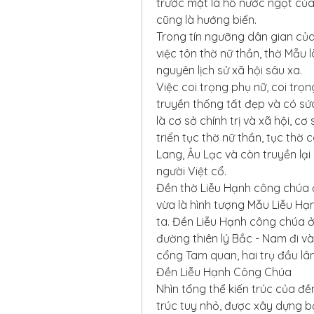
trước mặt là hồ nước ngọt c
cũng là hướng biển.
Trong tín ngưỡng dân gian của
việc tôn thờ nữ thần, thờ Mẫu 
nguyên lịch sử xã hội sâu xa.
Việc coi trọng phụ nữ, coi trọn
truyền thống tất đẹp và có sức
là cơ sở chính trị và xã hội, cơ
triển tục thờ nữ thần, tục thờ 
Lang, Âu Lạc và còn truyền lại
người Việt cổ.
Đền thờ Liễu Hạnh công chúa ở
vừa là hình tượng Mẫu Liễu Hạ
ta. Đền Liễu Hạnh công chúa ở
đường thiên lý Bắc - Nam đi và
cổng Tam quan, hai trụ đầu lân
Đền Liễu Hạnh Công Chúa
Nhìn tổng thể kiến trúc của đền
trúc tuy nhỏ, được xây dựng b