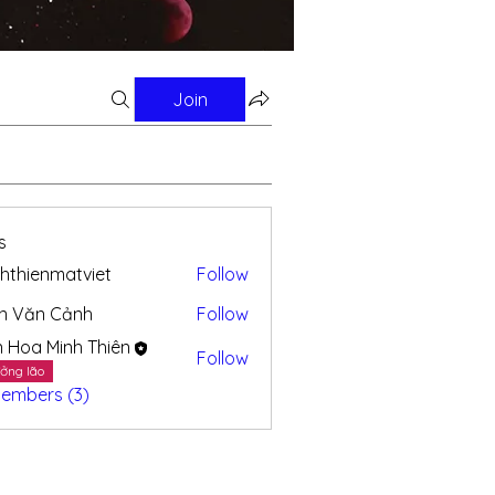
Join
s
hthienmatviet
Follow
enmatviet
n Văn Cảnh
Follow
n Hoa Minh Thiên
Follow
ởng lão
Members (3)