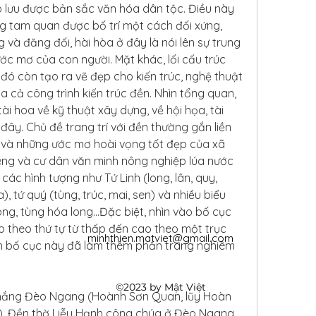
lưu được bản sắc văn hóa dân tộc. Điều này 
g tam quan được bố trí một cách đối xứng, 
 và đăng đối, hài hòa ở đây là nói lên sự trung 
ớc mơ của con người. Mặt khác, lối cấu trúc 
đó còn tạo ra vẽ đẹp cho kiến trúc, nghệ thuật 
a cả công trình kiến trúc đền. Nhìn tổng quan, 
i hoa về kỹ thuật xây dựng, về hội họa, tài 
ây. Chủ đề trang trí với đền thường gắn liền 
 và những ước mơ hoài vọng tốt đẹp của xã 
iêng và cư dân văn minh nông nghiệp lúa nước 
ác hình tượng như Tứ Linh (long, lân, quy, 
), tứ quý (tùng, trúc, mai, sen) và nhiều biểu 
ng, tùng hóa long...Đặc biệt, nhìn vào bố cục 
 theo thứ tự từ thấp đến cao theo một trục 
minhthien.matviet@gmail.com
nh bố cục này đã làm thêm phần trang nghiêm 
©2023 by Mật Việt
hắng Đèo Ngang (Hoành Sơn Quan, lũy Hoàn 
..), Đền thờ Liễu Hạnh công chúa ở Đèo Ngang 