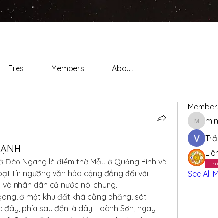
Files
Members
About
Member
min
minhthi
Trầ
HẠNH
Liê
ở Đèo Ngang là điểm thờ Mẫu ở Quảng Bình và 
Trư
oạt tín ngưỡng văn hóa cộng đồng đối với 
See All 
g và nhân dân cả nước nói chung.
ang, ở một khu đất khá bằng phẳng, sát 
c đây, phía sau đền là dãy Hoành Sơn, ngay 