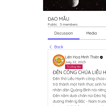
ĐẠO MẪU
Public
·
3 members
Discussion
Media
Back
Liên Hoa Minh Thiên
July 22, 2023
Trưởng lão
ĐỀN CÔNG CHÚA LIỄU 
Đền thờ Liễu Hạnh công chúa 
trở thành một hình thức sinh h
nhân dân Quảng Bình nói riên
Đền nằm dưới chân núi Đèo Ng
đường thiên lý Bắc - Nam trướ