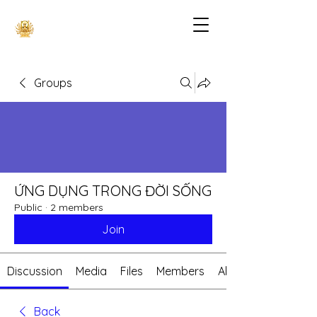
Groups
ỨNG DỤNG TRONG ĐỜI SỐNG
Public
·
2 members
Join
Discussion
Media
Files
Members
About
Back