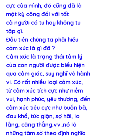
cực của mình, đó cũng đã là 
một kỳ công đối với tất 
cả người có tu hay không tu 
tập gì.
Đầu tiên chúng ta phải hiểu 
cảm xúc là gì đã ?
Cảm xúc là trạng thái tâm lý 
của con người được biểu hiện 
qua cảm giác, suy nghĩ và hành 
vi. Có rất nhiều loại cảm xúc, 
từ cảm xúc tích cực như niềm 
vui, hạnh phúc, yêu thương, đến 
cảm xúc tiêu cực như buồn bã, 
đau khổ, tức giận, sợ hãi, lo 
lắng, căng thẳng.vv..nó là 
những tâm sở theo định nghĩa 