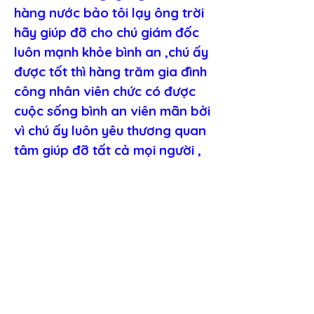
hàng nước bảo tôi lạy ông trời 
hãy giúp đỡ cho chú giám đốc 
luôn mạnh khỏe bình an ,chú ấy 
được tốt thì hàng trăm gia đình 
công nhân viên chức có được 
cuộc sống bình an viên mãn bởi 
vì chú ấy luôn yêu thương quan 
tâm giúp đỡ tất cả mọi người , 
tôi bán nước cũng được trôi 
chảy , có nhiều lợi nhuận nuôi 
được mấy cháu ăn học.
Lời nói đấy khiến tôi luôn ghi 
vào tâm từ đó đến nay, tôi 
nhận thấy hỗ trợ các 
chủ doanh nghiệp chính là 
hỗ trợ chúng sinh, chúng sinh có 