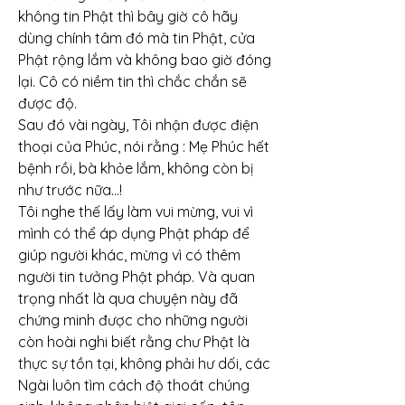
không tin Phật thì bây giờ cô hãy 
dùng chính tâm đó mà tin Phật, cửa 
Phật rộng lắm và không bao giờ đóng 
lại. Cô có niềm tin thì chắc chắn sẽ 
được độ.
Sau đó vài ngày, Tôi nhận được điện 
thoại của Phúc, nói rằng : Mẹ Phúc hết 
bệnh rồi, bà khỏe lắm, không còn bị 
như trước nữa…!
Tôi nghe thế lấy làm vui mừng, vui vì 
mình có thể áp dụng Phật pháp để 
giúp người khác, mừng vì có thêm 
người tin tưởng Phật pháp. Và quan 
trọng nhất là qua chuyện này đã 
chứng minh được cho những người 
còn hoài nghi biết rằng chư Phật là 
thực sự tồn tại, không phải hư dối, các 
Ngài luôn tìm cách độ thoát chúng 