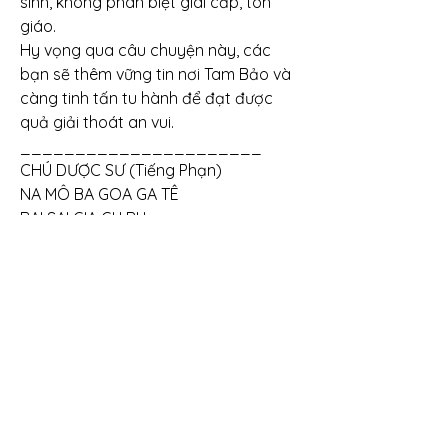
sinh, không phân biệt giai cấp, tôn 
giáo.
Hy vọng qua câu chuyện này, các 
bạn sẽ thêm vững tin nơi Tam Bảo và 
càng tinh tấn tu hành để đạt được 
quả giải thoát an vui.
______________________
CHÚ DƯỢC SƯ (Tiếng Phạn)
NA MÔ BA GOA GA TÊ
BAI SAI GIA GU RU
VAI TUỘC GIA PRA BA
RA GIA GIA
TA THA GA TA GIA
ẠC HA TÊ
SAM GIA SAM BUT ĐA GIA
TA ĐI A THA ÔM
BAI SAI GIÊ BAI SAI GIÊ
BAI SAI GIA SAM MUT GA TÊ
XOA HA