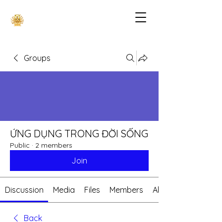
Groups
ỨNG DỤNG TRONG ĐỜI SỐNG
Public
·
2 members
Join
Discussion
Media
Files
Members
About
Back