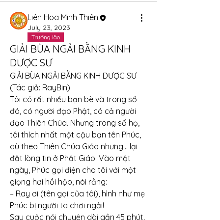
Liên Hoa Minh Thiên
July 23, 2023
Trưởng lão
GIẢI BÙA NGẢI BẰNG KINH
DƯỢC SƯ
GIẢI BÙA NGẢI BẰNG KINH DƯỢC SƯ
(Tác giả: RayBin)
Tôi có rất nhiều bạn bè và trong số 
đó, có người đạo Phật, có cả người 
đạo Thiên Chúa. Nhưng trong số họ, 
tôi thích nhất một cậu bạn tên Phúc, 
dù theo Thiên Chúa Giáo nhưng… lại 
đặt lòng tin ở Phật Giáo. Vào một 
ngày, Phúc gọi điện cho tôi với một 
giọng hơi hồi hộp, nói rằng:
– Ray ơi (tên gọi của tôi), hình như mẹ 
Phúc bị người ta chơi ngải!
Sau cuộc nói chuyện dài gần 45 phút, 