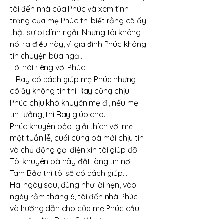
tôi đến nhà của Phúc và xem tình 
trạng của mẹ Phúc thì biết rằng cô ấy 
thật sự bị dính ngải. Nhưng tôi không 
nói ra điều này, vì gia đình Phúc không 
tin chuyện bùa ngải.
Tôi nói riêng với Phúc:
– Ray có cách giúp mẹ Phúc nhưng 
cô ấy không tin thì Ray cũng chịu. 
Phúc chịu khó khuyên mẹ đi, nếu mẹ 
tin tưởng, thì Ray giúp cho.
Phúc khuyên bảo, giải thích với mẹ 
một tuần lễ, cuối cùng bà mới chịu tin 
và chủ động gọi điện xin tôi giúp đỡ. 
Tôi khuyên bà hãy đặt lòng tin nơi 
Tam Bảo thì tôi sẽ có cách giúp….
Hai ngày sau, đúng như lời hẹn, vào 
ngày rằm tháng 6, tôi đến nhà Phúc 
và hướng dẫn cho của mẹ Phúc cầu 