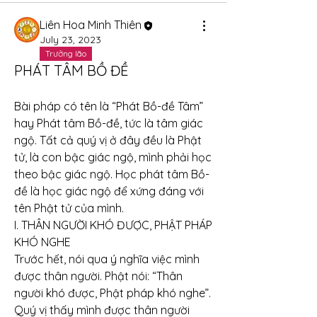
Liên Hoa Minh Thiên
July 23, 2023
Trưởng lão
PHÁT TÂM BỒ ĐỀ
Bài pháp có tên là “Phát Bồ-đề Tâm” 
hay Phát tâm Bồ-đề, tức là tâm giác 
ngộ. Tất cả quý vị ở đây đều là Phật 
tử, là con bậc giác ngộ, mình phải học 
theo bậc giác ngộ. Học phát tâm Bồ-
đề là học giác ngộ để xứng đáng với 
tên Phật tử của mình.
I. THÂN NGƯỜI KHÓ ĐƯỢC, PHẬT PHÁP 
KHÓ NGHE
Trước hết, nói qua ý nghĩa việc mình 
được thân người. Phật nói: “Thân 
người khó được, Phật pháp khó nghe”. 
Quý vị thấy mình được thân người 