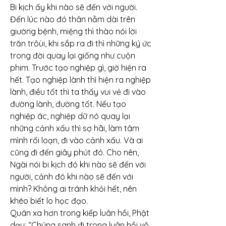
Bi kịch ấy khi nào sẽ đến với người.
Đến lúc nào đó thân nằm dài trên 
giường bệnh, miệng thì thào nói lời 
trăn trôùi, khi sắp ra đi thì những ký ức 
trong đời quay lại giống như cuộn 
phim. Trước tạo nghiệp gì, giờ hiện ra 
hết. Tạo nghiệp lành thì hiện ra nghiệp 
lành, điều tốt thì ta thấy vui vẻ đi vào 
đường lành, đường tốt. Nếu tạo 
nghiệp ác, nghiệp dữ nó quay lại 
những cảnh xấu thì sợ hãi, làm tâm 
mình rối loạn, đi vào cảnh xấu. Và ai 
cũng đi đến giây phút đó. Cho nên, 
Ngài nói bi kịch đó khi nào sẽ đến với 
người, cảnh đó khi nào sẽ đến với 
mình? Không ai tránh khỏi hết, nên 
khéo biết lo học đạo.
Quán xa hơn trong kiếp luân hồi, Phật 
dạy: “Chúng sanh đi trong luân hồi vô 