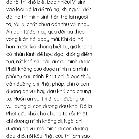
đó rồi thì khổ biết bao nhiêu! Vì sinh 
vào loài đó là để trả nợ, khi người đến 
đòi nợ thì mình sinh hận trở lại người 
ta, rồi lại chất chứa oán thù với nhau. 
Ân oán từ đời này qua đời kia theo 
vòng luân hồi xoay mãi. Khi đó, hối 
hận trước kia không biết tu, giờ không 
có nhân lành để học đạo, không điểm 
tựa, rất khổ sở, đâu ai cứu mình được.
Phật không cứu được mình mà mình 
phải tự cứu mình. Phật chỉ là bậc thầy 
dẫn đường chỉ Phật pháp, chỉ rõ con 
đường an vui hay đau khổ cho chúng 
ta. Muốn an vui thì đi con đường an 
vui, đừng đi con đường đau khổ. Đó là 
Phật cứu khổ cho chúng ta rồi. Phật 
chỉ đường mình không đi, Ngài chỉ 
đường an vui mà mình đi con đường 
đau khổ, rồi kêu Phật cứu thì làm sao 