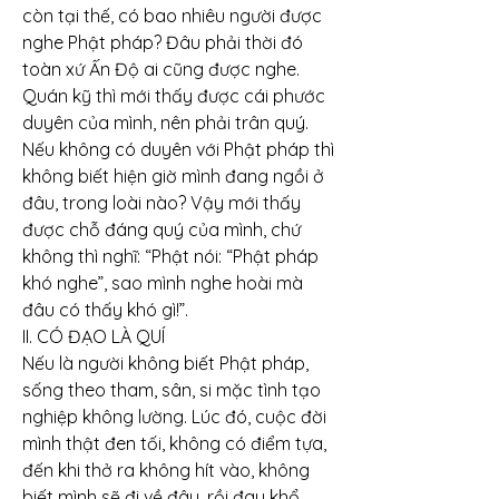
còn tại thế, có bao nhiêu người được 
nghe Phật pháp? Đâu phải thời đó 
toàn xứ Ấn Độ ai cũng được nghe. 
Quán kỹ thì mới thấy được cái phước 
duyên của mình, nên phải trân quý. 
Nếu không có duyên với Phật pháp thì 
không biết hiện giờ mình đang ngồi ở 
đâu, trong loài nào? Vậy mới thấy 
được chỗ đáng quý của mình, chứ 
không thì nghĩ: “Phật nói: “Phật pháp 
khó nghe”, sao mình nghe hoài mà 
đâu có thấy khó gì!”.
II. CÓ ĐẠO LÀ QUÍ
Nếu là người không biết Phật pháp, 
sống theo tham, sân, si mặc tình tạo 
nghiệp không lường. Lúc đó, cuộc đời 
mình thật đen tối, không có điểm tựa, 
đến khi thở ra không hít vào, không 
biết mình sẽ đi về đâu, rồi đau khổ, 