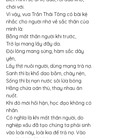
chới với.
Vì vậy, vua Trần Thái Tông có bài kệ 
nhắc cho người nhớ về sắc thân của 
mình là:
Bỗng mất thân người khi trước,
Trở lại mang lấy đãy da.
Đội lông mang sừng, hàm sắc dây 
yên,
Lấy thịt nuôi người, dùng mạng trả nợ.
Sanh thì bị khổ dao bằm, chày nện,
Sống thì bị nạn nước sôi lửa bỏng.
Hằng chứa oán thù, thay nhau ăn 
nuốt.
Khi đó mới hối hận, học đạo không có 
nhân.
Có nghĩa là khi mất thân người, do 
nghiệp xấu đã tạo chúng ta phải sinh 
vào loài này, loài kia để trả nợ. Vào 