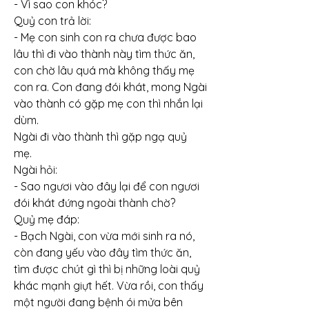
- Vì sao con khóc?
Quỷ con trả lời:
- Mẹ con sinh con ra chưa được bao 
lâu thì đi vào thành này tìm thức ăn, 
con chờ lâu quá mà không thấy mẹ 
con ra. Con đang đói khát, mong Ngài 
vào thành có gặp mẹ con thì nhắn lại 
dùm.
Ngài đi vào thành thì gặp ngạ quỷ 
mẹ.
Ngài hỏi:
- Sao ngươi vào đây lại để con ngươi 
đói khát đứng ngoài thành chờ?
Quỷ mẹ đáp:
- Bạch Ngài, con vừa mới sinh ra nó, 
còn đang yếu vào đây tìm thức ăn, 
tìm được chút gì thì bị những loài quỷ 
khác mạnh giựt hết. Vừa rồi, con thấy 
một người đang bệnh ói mửa bên 