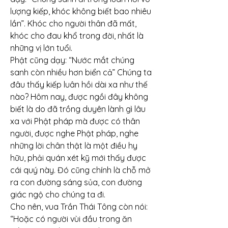
lượng kiếp, khóc không biết bao nhiêu 
lần”. Khóc cho người thân đã mất, 
khóc cho đau khổ trong đời, nhất là 
những vị lớn tuổi.
Phật cũng dạy: “Nước mắt chúng 
sanh còn nhiều hơn biển cả” Chúng ta 
đâu thấy kiếp luân hồi dài xa như thế 
nào? Hôm nay, được ngồi đây không 
biết là do đã trồng duyên lành gì lâu 
xa với Phật pháp mà được có thân 
người, được nghe Phật pháp, nghe 
những lời chân thật là một điều hy 
hữu, phải quán xét kỹ mới thấy được 
cái quý này. Đó cũng chính là chỗ mở 
ra con đường sáng sủa, con đường 
giác ngộ cho chúng ta đi.
Cho nên, vua Trần Thái Tông còn nói: 
“Hoặc có người vùi đầu trong ăn 