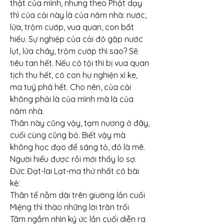
thật của mình, nhưng theo Phật dạy 
thì của cải này là của năm nhà: nước, 
lửa, trộm cướp, vua quan, con bất 
hiếu. Sự nghiệp của cải đó gặp nước 
lụt, lửa cháy, trộm cướp thì sao? Sẽ 
tiêu tan hết. Nếu có tội thì bị vua quan 
tịch thu hết, có con hư nghiện xì ke, 
ma tuý phá hết. Cho nên, của cải 
không phải là của mình mà là của 
năm nhà.
Thân này cũng vậy, tạm nương ở đây, 
cuối cùng cũng bỏ. Biết vậy mà 
không học đạo để sáng tỏ, đó là mê. 
Người hiểu được rồi mới thấy lo sợ. 
Đức Đạt-lai Lạt-ma thứ nhất có bài 
kệ:
Thân tể nằm dài trên giường lần cuối
Miệng thì thào những lời trăn trối
Tâm ngắm nhìn ký ức lần cuối diễn ra