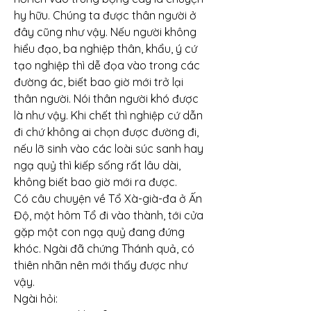
hy hữu. Chúng ta được thân người ở 
đây cũng như vậy. Nếu người không 
hiểu đạo, ba nghiệp thân, khẩu, ý cứ 
tạo nghiệp thì dễ đọa vào trong các 
đường ác, biết bao giờ mới trở lại 
thân người. Nói thân người khó được 
là như vậy. Khi chết thì nghiệp cứ dẫn 
đi chứ không ai chọn được đường đi, 
nếu lỡ sinh vào các loài súc sanh hay 
ngạ quỷ thì kiếp sống rất lâu dài, 
không biết bao giờ mới ra được.
Có câu chuyện về Tổ Xà-già-đa ở Ấn 
Độ, một hôm Tổ đi vào thành, tới cửa 
gặp một con ngạ quỷ đang đứng 
khóc. Ngài đã chứng Thánh quả, có 
thiên nhãn nên mới thấy được như 
vậy.
Ngài hỏi: