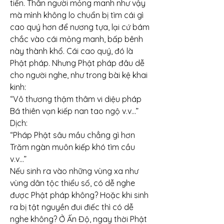
tiến. Thân người mỏng manh như vậy 
mà mình không lo chuẩn bị tìm cái gì 
cao quý hơn để nương tựa, lại cứ bám 
chắc vào cái mỏng manh, bấp bênh 
này thành khổ. Cái cao quý, đó là 
Phật pháp. Nhưng Phật pháp đâu dễ 
cho người nghe, như trong bài kệ khai 
kinh:
“Vô thương thậm thâm vi diệu pháp
Bá thiên vạn kiếp nan tao ngộ v.v...”
Dịch:
“Pháp Phật sâu mầu chẳng gì hơn
Trăm ngàn muôn kiếp khó tìm cầu 
v.v...”
Nếu sinh ra vào những vùng xa như 
vùng dân tộc thiểu số, có dễ nghe 
được Phật pháp không? Hoặc khi sinh 
ra bị tật nguyền đui điếc thì có dễ 
nghe không? Ở Ấn Độ, ngay thời Phật 