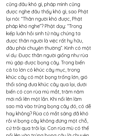
cũng đâu khó gì, pháp mình cũng 
được nghe đâu thấy khó gì, sao Phật 
lại nói: “Thân người khó được, Phật 
pháp khó nghe”? Phật dạy: “Trong 
kiếp luân hồi sinh tử này chúng ta 
được thân người là việc rất hy hữu, 
đâu phải chuyện thường”. Kinh có một 
ví dụ: Được thân người giống như rùa 
mù gặp được bọng cây. Trong biển 
cả to lớn có khúc cây mục, trong 
khúc cây có một bọng trống lớn, gió 
thổi sóng đưa khúc cây qua lại, dưới 
biển có con rùa mù mắt, trăm năm 
mới nổi lên một lần. Khi nổi lên làm 
sao mà vào trúng bọng cây đó, có dễ 
hay không? Rùa có mắt sáng đã khó 
rồi vì bọng cây không đứng một chỗ, 
cứ trôi qua trôi lại. Con rùa mù có thể 
nổi lên vào trúng bọng cây là chuyện 