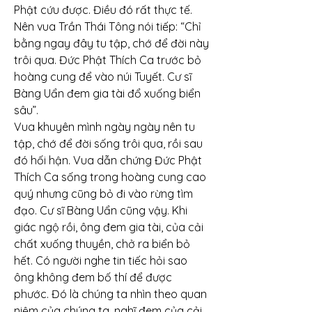
Phật cứu được. Điều đó rất thực tế. 
Nên vua Trần Thái Tông nói tiếp: “Chỉ 
bằng ngay đây tu tập, chớ để đời này 
trôi qua. Đức Phật Thích Ca trước bỏ 
hoàng cung để vào núi Tuyết. Cư sĩ 
Bàng Uẩn đem gia tài đổ xuống biển 
sâu”.
Vua khuyên mình ngày ngày nên tu 
tập, chớ để đời sống trôi qua, rồi sau 
đó hối hận. Vua dẫn chứng Đức Phật 
Thích Ca sống trong hoàng cung cao 
quý nhưng cũng bỏ đi vào rừng tìm 
đạo. Cư sĩ Bàng Uẩn cũng vậy. Khi 
giác ngộ rồi, ông đem gia tài, của cải 
chất xuống thuyền, chở ra biển bỏ 
hết. Có người nghe tin tiếc hỏi sao 
ông không đem bố thí để được 
phước. Đó là chúng ta nhìn theo quan 
niệm của chúng ta, nghĩ đem của cải 