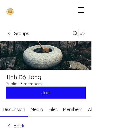
Groups
Tịnh Độ Tông
Public
·
3 members
Join
Discussion
Media
Files
Members
About
Back