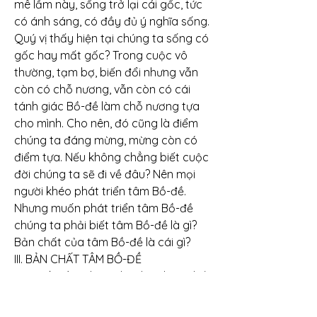
mê lầm này, sống trở lại cái gốc, tức 
có ánh sáng, có đầy đủ ý nghĩa sống. 
Quý vị thấy hiện tại chúng ta sống có 
gốc hay mất gốc? Trong cuộc vô 
thường, tạm bợ, biến đổi nhưng vẫn 
còn có chỗ nương, vẫn còn có cái 
tánh giác Bồ-đề làm chỗ nương tựa 
cho mình. Cho nên, đó cũng là điểm 
chúng ta đáng mừng, mừng còn có 
điểm tựa. Nếu không chẳng biết cuộc 
đời chúng ta sẽ đi về đâu? Nên mọi 
người khéo phát triển tâm Bồ-đề. 
Nhưng muốn phát triển tâm Bồ-đề 
chúng ta phải biết tâm Bồ-đề là gì? 
Bản chất của tâm Bồ-đề là cái gì?
III. BẢN CHẤT TÂM BỒ-ĐỀ
Tâm Bồ-đề có ba nghĩa, hay bản chất 
của Bồ-đề đó có ba: Trực tâm, Thâm 
tâm và Đại bi tâm.