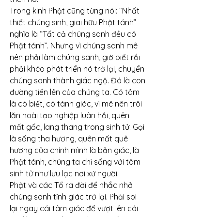
Trong kinh Phật cũng từng nói: “Nhất 
thiết chúng sinh, giai hữu Phật tánh” 
nghĩa là “Tất cả chúng sanh đều có 
Phật tánh”. Nhưng vì chúng sanh mê 
nên phải làm chúng sanh, giờ biết rồi 
phải khéo phát triển nó trở lại, chuyển 
chúng sanh thành giác ngộ. Đó là con 
đường tiến lên của chúng ta. Có tâm 
là có biết, có tánh giác, vì mê nên trôi 
lăn hoài tạo nghiệp luân hồi, quên 
mất gốc, lang thang trong sinh tử. Gọi 
là sống tha hương, quên mất quê 
hương của chính mình là bản giác, là 
Phật tánh, chúng ta chỉ sống với tâm 
sinh tử như lưu lạc nơi xứ người.
Phật và các Tổ ra đời để nhắc nhở 
chúng sanh tỉnh giác trở lại. Phải soi 
lại ngay cái tâm giác để vượt lên cái 