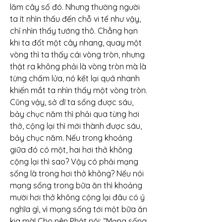
lăm cây số đó. Nhưng thường người 
ta ít nhìn thấu đến chỗ vi tế như vậy, 
chỉ nhìn thấy tướng thô. Chẳng hạn 
khi ta đốt một cây nhang, quay một 
vòng thì ta thấy cái vòng tròn, nhưng 
thật ra không phải là vòng tròn mà là 
từng chấm lửa, nó kết lại quá nhanh 
khiến mắt ta nhìn thấy một vòng tròn. 
Cũng vậy, sở dĩ ta sống được sáu, 
bảy chục năm thì phải qua từng hơi 
thở, cộng lại thì mới thành được sáu, 
bảy chục năm. Nếu trong khoảng 
giữa đó có một, hai hơi thở không 
cộng lại thì sao? Vậy có phải mạng 
sống là trong hơi thở không? Nếu nói 
mạng sống trong bữa ăn thì khoảng 
mười hơi thở không cộng lại đâu có ý 
nghĩa gì, vì mạng sống tới một bữa ăn 
kia mà! Cho nên Phật nói: “Mạng sống 