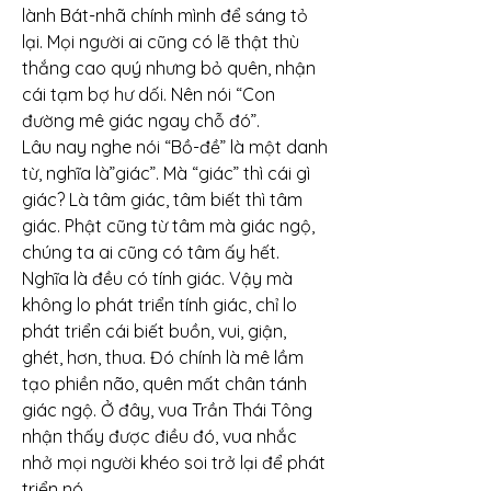
lành Bát-nhã chính mình để sáng tỏ 
lại. Mọi người ai cũng có lẽ thật thù 
thắng cao quý nhưng bỏ quên, nhận 
cái tạm bợ hư dối. Nên nói “Con 
đường mê giác ngay chỗ đó”.
Lâu nay nghe nói “Bồ-đề” là một danh 
từ, nghĩa là”giác”. Mà “giác” thì cái gì 
giác? Là tâm giác, tâm biết thì tâm 
giác. Phật cũng từ tâm mà giác ngộ, 
chúng ta ai cũng có tâm ấy hết. 
Nghĩa là đều có tính giác. Vậy mà 
không lo phát triển tính giác, chỉ lo 
phát triển cái biết buồn, vui, giận, 
ghét, hơn, thua. Đó chính là mê lầm 
tạo phiền não, quên mất chân tánh 
giác ngộ. Ở đây, vua Trần Thái Tông 
nhận thấy được điều đó, vua nhắc 
nhở mọi người khéo soi trở lại để phát 
triển nó.