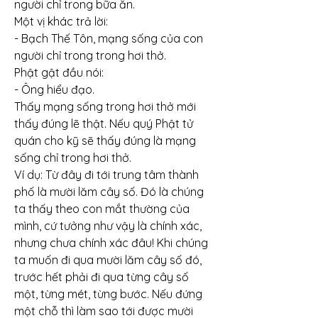
người chỉ trong bữa ăn.
Một vị khác trả lời:
- Bạch Thế Tôn, mạng sống của con 
người chỉ trong trong hơi thở.
Phật gật đầu nói:
- Ông hiểu đạo.
Thấy mạng sống trong hơi thở mới 
thấy đúng lẽ thật. Nếu quý Phật tử 
quán cho kỹ sẽ thấy đúng là mạng 
sống chỉ trong hơi thở.
Ví dụ: Từ đây đi tới trung tâm thành 
phố là mười lăm cây số. Đó là chúng 
ta thấy theo con mắt thường của 
mình, cứ tưởng như vậy là chính xác, 
nhưng chưa chính xác đâu! Khi chúng 
ta muốn đi qua mười lăm cây số đó, 
trước hết phải đi qua từng cây số 
một, từng mét, từng bước. Nếu đứng 
một chỗ thì làm sao tới được mười 