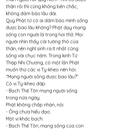
thân rồi thì cũng không bền chắc, 
không đảm bảo lâu dài.
Quý Phật tử có ai dám bảo mình sống 
được bao lâu không? Phật dạy mạng 
sống con người là trong hơi thở. Mọi 
người nhìn thấy cái tướng thô của 
thân, nên nghĩ sinh ra ít nhất cũng 
sống vài chục năm. Trong kinh Tứ 
Thập Nhị Chương, có một lần Phật 
muốn thử các vị Tỳ-kheo nên hỏi: 
“Mạng người sống được bao lâu?”.
Có vị Tỳ-kheo đáp:
- Bạch Thế Tôn mạng người sống 
trong nửa ngày.
Phật không chấp nhận, nói:
- Ông chưa hiểu đạo.
Một vị khác bạch:
- Bạch Thế Tôn, mạng sống của con 