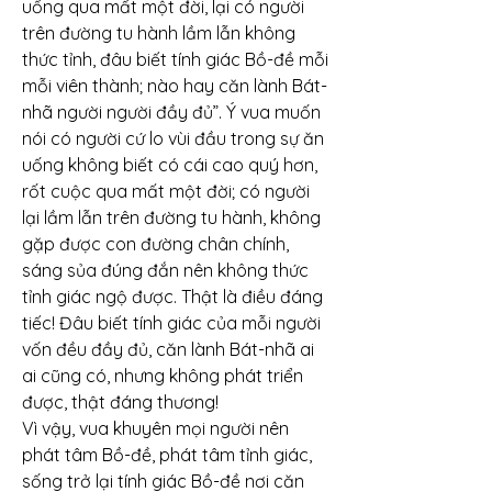
uống qua mất một đời, lại có người 
trên đường tu hành lầm lẫn không 
thức tỉnh, đâu biết tính giác Bồ-đề mỗi 
mỗi viên thành; nào hay căn lành Bát-
nhã người người đầy đủ”. Ý vua muốn 
nói có người cứ lo vùi đầu trong sự ăn 
uống không biết có cái cao quý hơn, 
rốt cuộc qua mất một đời; có người 
lại lầm lẫn trên đường tu hành, không 
gặp được con đường chân chính, 
sáng sủa đúng đắn nên không thức 
tỉnh giác ngộ được. Thật là điều đáng 
tiếc! Đâu biết tính giác của mỗi người 
vốn đều đầy đủ, căn lành Bát-nhã ai 
ai cũng có, nhưng không phát triển 
được, thật đáng thương!
Vì vậy, vua khuyên mọi người nên 
phát tâm Bồ-đề, phát tâm tỉnh giác, 
sống trở lại tính giác Bồ-đề nơi căn 