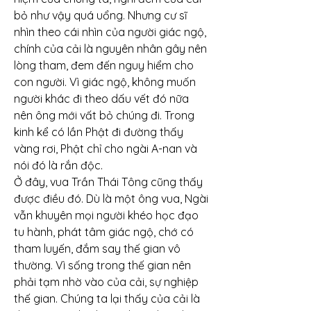
bỏ như vậy quá uổng. Nhưng cư sĩ 
nhìn theo cái nhìn của người giác ngộ, 
chính của cải là nguyên nhân gây nên 
lòng tham, đem đến nguy hiểm cho 
con người. Vì giác ngộ, không muốn 
người khác đi theo dấu vết đó nữa 
nên ông mới vất bỏ chúng đi. Trong 
kinh kể có lần Phật đi đường thấy 
vàng rơi, Phật chỉ cho ngài A-nan và 
nói đó là rắn độc.
Ở đây, vua Trần Thái Tông cũng thấy 
được điều đó. Dù là một ông vua, Ngài 
vẫn khuyên mọi người khéo học đạo 
tu hành, phát tâm giác ngộ, chớ có 
tham luyến, đắm say thế gian vô 
thường. Vì sống trong thế gian nên 
phải tạm nhờ vào của cải, sự nghiệp 
thế gian. Chúng ta lại thấy của cải là 