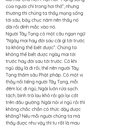
của người chỉ trong hơi thở”, nhưng 
thường thì chúng ta thấy mạng sống 
tới sáu, bảy chục năm nên thấy nó 
dài rồi dính mắc vào nó.
Người Tây Tạng có một câu ngạn ngữ 
“Ngày mai hay đời sau cái gì tới trước 
ta không thể biết được”. Chúng ta 
không thể biết được ngày mai tới 
trước hay đời sau tới trước. Có khi 
ngủ dậy là đi rồi, thế nên người Tây 
Tạng thấm sâu Phật pháp. Có một vị 
thầy nổi tiếng người Tây Tạng, mỗi 
đêm lúc đi ngủ, Ngài luôn rửa sạch 
tách, bình trà lau khô rồi gói lại cất 
trên đầu giường. Ngài nói vì ngủ rồi thì 
không chắc chắn có thức dậy được 
không? Nếu mỗi người chúng ta mà 
thấy được như vậy thì tu rất là mau 