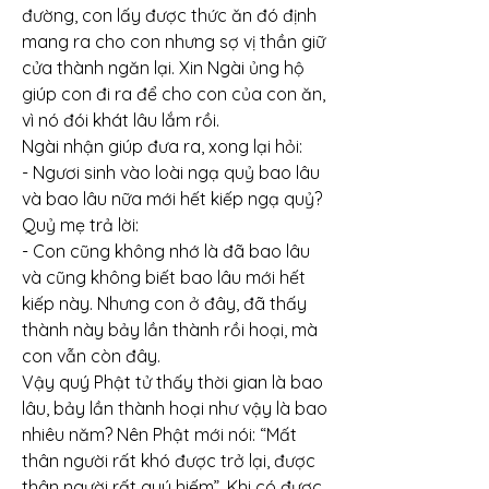
đường, con lấy được thức ăn đó định 
mang ra cho con nhưng sợ vị thần giữ 
cửa thành ngăn lại. Xin Ngài ủng hộ 
giúp con đi ra để cho con của con ăn, 
vì nó đói khát lâu lắm rồi.
Ngài nhận giúp đưa ra, xong lại hỏi:
- Ngươi sinh vào loài ngạ quỷ bao lâu 
và bao lâu nữa mới hết kiếp ngạ quỷ?
Quỷ mẹ trả lời:
- Con cũng không nhớ là đã bao lâu 
và cũng không biết bao lâu mới hết 
kiếp này. Nhưng con ở đây, đã thấy 
thành này bảy lần thành rồi hoại, mà 
con vẫn còn đây.
Vậy quý Phật tử thấy thời gian là bao 
lâu, bảy lần thành hoại như vậy là bao 
nhiêu năm? Nên Phật mới nói: “Mất 
thân người rất khó được trở lại, được 
thân người rất quý hiếm”. Khi có được 