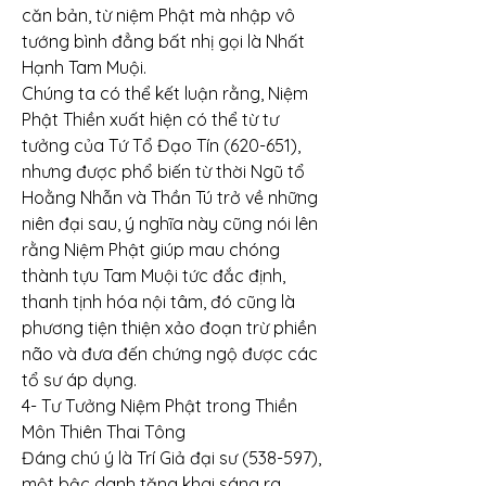
căn bản, từ niệm Phật mà nhập vô 
tướng bình đẳng bất nhị gọi là Nhất 
Hạnh Tam Muội.
Chúng ta có thể kết luận rằng, Niệm 
Phật Thiền xuất hiện có thể từ tư 
tưởng của Tứ Tổ Đạo Tín (620-651), 
nhưng được phổ biến từ thời Ngũ tổ 
Hoằng Nhẫn và Thần Tú trở về những 
niên đại sau, ý nghĩa này cũng nói lên 
rằng Niệm Phật giúp mau chóng 
thành tựu Tam Muội tức đắc định, 
thanh tịnh hóa nội tâm, đó cũng là 
phương tiện thiện xảo đoạn trừ phiền 
não và đưa đến chứng ngộ được các 
tổ sư áp dụng.
4- Tư Tưởng Niệm Phật trong Thiền 
Môn Thiên Thai Tông
Đáng chú ý là Trí Giả đại sư (538-597), 
một bậc danh tăng khai sáng ra 