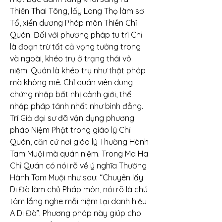
Thiên Thai Tông, lấy Long Thọ làm sơ 
Tổ, xiển dương Pháp môn Thiền Chỉ 
Quán. Đối với phương pháp tu trì Chỉ 
là đoạn trừ tất cả vọng tưởng trong 
và ngoài, khéo trụ ở trạng thái vô 
niệm. Quán là khéo trụ như thật pháp 
mà không mê. Chỉ quán viên dung 
chứng nhập bất nhị cảnh giới, thể 
nhập pháp tánh nhất như bình đẳng. 
Trí Giả đại sư đã vận dụng phương 
pháp Niệm Phật trong giáo lý Chỉ 
Quán, căn cứ nơi giáo lý Thường Hành 
Tam Muội mà quán niệm. Trong Ma Ha 
Chỉ Quán có nói rõ về ý nghĩa Thường 
Hành Tam Muội như sau: “Chuyên lấy 
Di Đà làm chủ Pháp môn, nói rõ là chú 
tâm lắng nghe mỗi niệm tại danh hiệu 
A Di Đà”. Phương pháp này giúp cho 