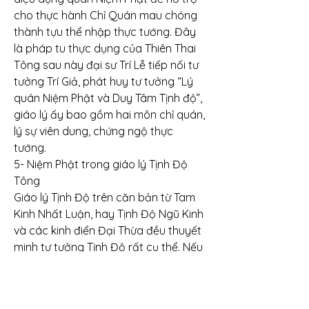
cho thực hành Chỉ Quán mau chóng 
thành tựu thể nhập thực tướng. Đây 
là pháp tu thực dụng của Thiên Thai 
Tông sau này đại sư Trí Lễ tiếp nối tư 
tưởng Trí Giả, phát huy tư tưởng “Lý 
quán Niệm Phật và Duy Tâm Tịnh độ”, 
giáo lý ấy bao gồm hai môn chỉ quán, 
lý sự viên dung, chứng ngộ thực 
tướng.
5- Niệm Phật trong giáo lý Tịnh Độ 
Tông
Giáo lý Tịnh Độ trên căn bản từ Tam 
Kinh Nhất Luận, hay Tịnh Độ Ngũ Kinh 
và các kinh điển Đại Thừa đều thuyết 
minh tư tưởng Tịnh Độ rất cụ thể. Nếu 
trên lập trường giáo nghĩa Tịnh Độ 
Tông quan điểm A Di Đà là Thể, ý 
nghĩa vãng sanh làm Tông, Tín Hạnh 