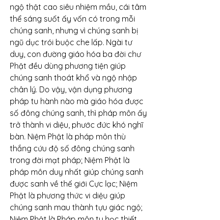
ngộ thật cao siêu nhiệm mầu, cái tâm 
thể sáng suốt ấy vốn có trong mỗi 
chúng sanh, nhưng vì chúng sanh bị 
ngũ dục trói buộc che lấp. Ngài tư 
duy, con đường giáo hóa ba đời chư 
Phật đều dùng phương tiện giúp 
chúng sanh thoát khổ và ngộ nhập 
chân lý. Do vậy, vận dụng phương 
pháp tu hành nào mà giáo hóa được 
số đông chúng sanh, thì pháp môn ấy 
trở thành vi diệu, phước đức khó nghĩ 
bàn. Niệm Phật là pháp môn thù 
thắng cứu độ số đông chúng sanh 
trong đời mạt pháp; Niệm Phật là 
pháp môn duy nhất giúp chúng sanh 
được sanh về thế giới Cực lạc; Niệm 
Phật là phương thức vi diệu giúp 
chúng sanh mau thành tựu giác ngộ; 
Niệm Phật là Pháp môn tu học thiết 