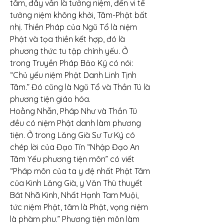
tâm, đây vẫn là tưởng niệm, đến vi tế 
tưởng niệm không khởi, Tâm-Phật bất 
nhị. Thiền Pháp của Ngũ Tổ là niệm 
Phật và tọa thiền kết hợp, đó là 
phương thức tu tập chính yếu. Ở 
trong Truyền Pháp Bảo Ký có nói: 
“Chủ yếu niệm Phật Danh Linh Tịnh 
Tâm.” Đó cũng là Ngũ Tổ và Thần Tú là 
phương tiện giáo hóa.
Hoằng Nhẫn, Pháp Như và Thần Tú 
đều có niệm Phật danh làm phương 
tiện. Ở trong Lăng Già Sư Tư Ký có 
chép lời của Đạo Tín “Nhập Đạo An 
Tâm Yếu phương tiện môn” có viết 
“Pháp môn của ta y đệ nhất Phật Tâm 
của Kinh Lăng Già, y Văn Thù thuyết 
Bát Nhã Kinh, Nhất Hạnh Tam Muội, 
tức niệm Phật, tâm là Phật, vọng niệm 
là phàm phu.” Phương tiện môn làm 