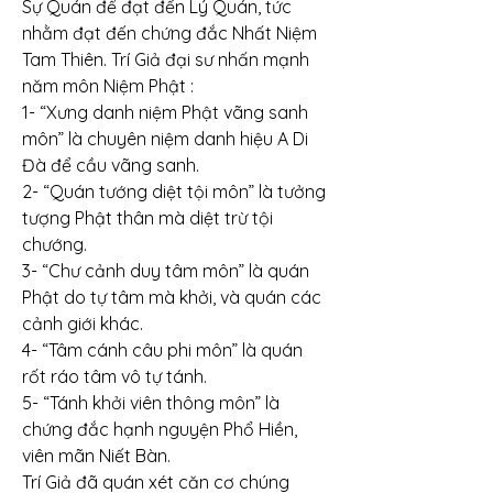
Sự Quán để đạt đến Lý Quán, tức 
nhằm đạt đến chứng đắc Nhất Niệm 
Tam Thiên. Trí Giả đại sư nhấn mạnh 
năm môn Niệm Phật :
1- “Xưng danh niệm Phật vãng sanh 
môn” là chuyên niệm danh hiệu A Di 
Đà để cầu vãng sanh.
2- “Quán tướng diệt tội môn” là tưởng 
tượng Phật thân mà diệt trừ tội 
chướng.
3- “Chư cảnh duy tâm môn” là quán 
Phật do tự tâm mà khởi, và quán các 
cảnh giới khác.
4- “Tâm cánh câu phi môn” là quán 
rốt ráo tâm vô tự tánh.
5- “Tánh khởi viên thông môn” là 
chứng đắc hạnh nguyện Phổ Hiền, 
viên mãn Niết Bàn.
Trí Giả đã quán xét căn cơ chúng 