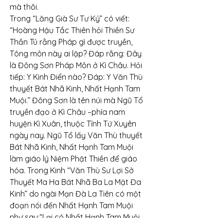
mà thôi.
Trong “Lăng Già Sư Tư Ký” có viết: 
“Hoàng Hậu Tắc Thiên hỏi Thiền Sư 
Thần Tú rằng Pháp gì được truyền, 
Tông môn này ai lập? Đáp rằng: Đây 
là Đông Sơn Pháp Môn ở Kì Châu. Hỏi 
tiếp: Y Kinh Điển nào? Đáp: Y Văn Thù 
thuyết Bát Nhã Kinh, Nhất Hạnh Tam 
Muội.” Đông Sơn là tên núi mà Ngũ Tổ 
truyền đạo ở Kì Châu –phía nam 
huyện Kì Xuân, thuộc Tỉnh Tứ Xuyên 
ngày nay. Ngũ Tổ lấy Văn Thù thuyết 
Bát Nhã Kinh, Nhất Hạnh Tam Muội 
làm giáo lý Niệm Phật Thiền để giáo 
hóa. Trong Kinh “Văn Thù Sư Lợi Sở 
Thuyết Ma Ha Bát Nhã Ba La Mật Đa 
Kinh” do ngài Mạn Đà La Tiên có một 
đoạn nói đến Nhất Hạnh Tam Muội 
như sau:“Lại có Nhất Hạnh Tam Muội, 