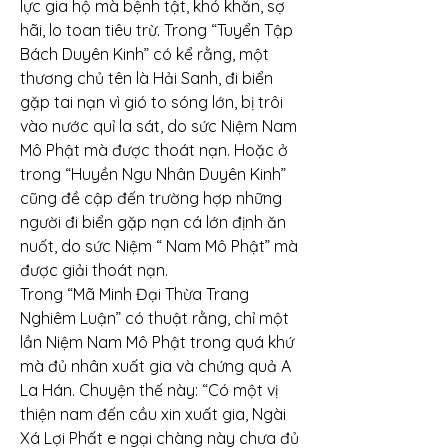
lực gia hộ mà bệnh tật, khó khăn, sợ 
hãi, lo toan tiêu trừ. Trong “Tuyển Tập 
Bách Duyên Kinh” có kể rằng, một 
thương chủ tên là Hải Sanh, đi biển 
gặp tai nạn vì gió to sóng lớn, bị trôi 
vào nước quỉ la sát, do sức Niệm Nam 
Mô Phật mà được thoát nạn. Hoặc ở 
trong “Huyền Ngu Nhân Duyên Kinh” 
cũng đề cập đến trường hợp những 
người đi biển gặp nạn cá lớn định ăn 
nuốt, do sức Niệm “ Nam Mô Phật” mà 
được giải thoát nạn.
Trong “Mã Minh Đại Thừa Trang 
Nghiêm Luận” có thuật rằng, chỉ một 
lần Niệm Nam Mô Phật trong quá khứ 
mà đủ nhân xuất gia và chứng quả A 
La Hán. Chuyện thế này: “Có một vị 
thiện nam đến cầu xin xuất gia, Ngài 
Xá Lợi Phất e ngại chàng này chưa đủ 