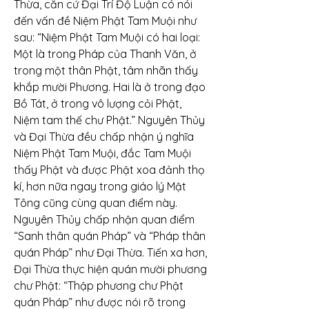
Thừa, căn cứ Đại Trí Độ Luận có nói 
đến vấn đề Niệm Phật Tam Muội như 
sau: “Niệm Phật Tam Muội có hai loại: 
Một là trong Pháp của Thanh Văn, ở 
trong một thân Phật, tâm nhãn thấy 
khắp mười Phương. Hai là ở trong đạo 
Bồ Tát, ở trong vô lượng cỏi Phật, 
Niệm tam thế chư Phật.” Nguyên Thủy 
và Đại Thừa đều chấp nhận ý nghĩa 
Niệm Phật Tam Muội, đắc Tam Muội 
thấy Phật và được Phật xoa đảnh thọ 
kí, hơn nữa ngay trong giáo lý Mật 
Tông cũng cùng quan điểm này. 
Nguyên Thủy chấp nhận quan điểm 
“Sanh thân quán Pháp” và “Pháp thân 
quán Pháp” như Đại Thừa. Tiến xa hơn, 
Đại Thừa thực hiện quán mười phương 
chư Phật: “Thập phương chư Phật 
quán Pháp” như được nói rõ trong 