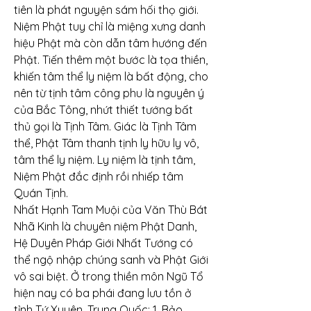
tiên là phát nguyện sám hối thọ giới. 
Niệm Phật tuy chỉ là miệng xưng danh 
hiệu Phật mà còn dẫn tâm hướng đến 
Phật. Tiến thêm một bước là tọa thiền, 
khiến tâm thể ly niệm là bất động, cho 
nên từ tịnh tâm công phu là nguyên ý 
của Bắc Tông, nhứt thiết tướng bất 
thủ gọi là Tịnh Tâm. Giác là Tịnh Tâm 
thể, Phật Tâm thanh tịnh ly hữu ly vô, 
tâm thể ly niệm. Ly niệm là tịnh tâm, 
Niệm Phật đắc định rồi nhiếp tâm 
Quán Tịnh.
Nhất Hạnh Tam Muội của Văn Thù Bát 
Nhã Kinh là chuyên niệm Phật Danh, 
Hệ Duyên Pháp Giới Nhất Tướng có 
thể ngộ nhập chúng sanh và Phật Giới 
vô sai biệt. Ở trong thiền môn Ngũ Tổ 
hiện nay có ba phái đang lưu tồn ở 
tỉnh Tứ Xuyên, Trung Quốc: 1. Bảo 