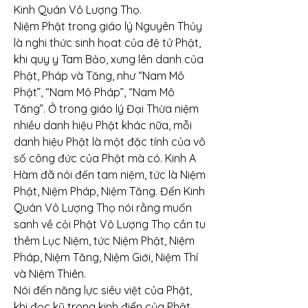
Kinh Quán Vô Lượng Thọ.
Niệm Phật trong giáo lý Nguyên Thủy 
là nghi thức sinh họat của đệ tử Phật, 
khi quy y Tam Bảo, xưng lên danh của 
Phật, Pháp và Tăng, như “Nam Mô 
Phật”, “Nam Mô Pháp”, “Nam Mô 
Tăng”. Ở trong giáo lý Đại Thừa niệm 
nhiều danh hiệu Phật khác nữa, mỗi 
danh hiệu Phật là một đặc tính của vô 
số công đức của Phật mà có. Kinh A 
Hàm đã nói đến tam niệm, tức là Niệm 
Phật, Niệm Pháp, Niệm Tăng. Đến Kinh 
Quán Vô Lượng Thọ nói rằng muốn 
sanh về cỏi Phật Vô Lượng Thọ cần tu 
thêm Lục Niệm, tức Niệm Phật, Niệm 
Pháp, Niệm Tăng, Niệm Giới, Niệm Thí 
và Niệm Thiên.
Nói đến năng lực siêu việt của Phật, 
khi đọc kỹ trong kinh điển của Phật 