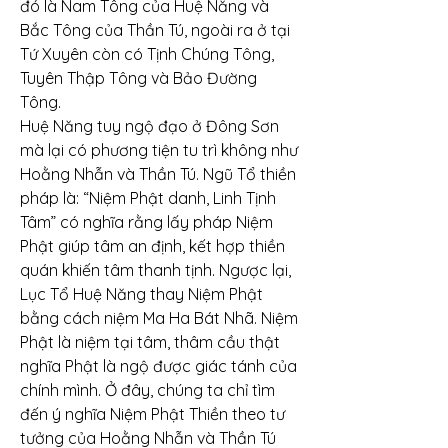
đó là Nam Tông của Huệ Năng và 
Bắc Tông của Thần Tú, ngoài ra ở tại 
Tứ Xuyên còn có Tịnh Chúng Tông, 
Tuyên Thập Tông và Bảo Đường 
Tông.
Huệ Năng tuy ngộ đạo ở Đông Sơn 
mà lại có phương tiện tu trì không như 
Hoằng Nhẫn và Thần Tú. Ngũ Tổ thiền 
pháp là: “Niệm Phật danh, Linh Tịnh 
Tâm” có nghĩa rằng lấy pháp Niệm 
Phật giúp tâm an định, kết hợp thiền 
quán khiến tâm thanh tịnh. Ngược lại, 
Lục Tổ Huệ Năng thay Niệm Phật 
bằng cách niệm Ma Ha Bát Nhã. Niệm 
Phật là niệm tại tâm, thâm cầu thật 
nghĩa Phật là ngộ được giác tánh của 
chính mình. Ở đây, chúng ta chỉ tìm 
đến ý nghĩa Niệm Phật Thiền theo tư 
tưởng của Hoằng Nhẫn và Thần Tú 