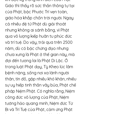
Giáo thì thấy rõ sức thần thông tự tại 
của Phật, bậc Phước Trí vẹn toàn, 
giáo hóa khắp chốn trời người. Ngay 
cả nhiều đệ tử Phật dù giải thoát 
nhưng không ai sánh bằng, vì Phật 
qua vô lượng kiếp huân tu phúc đức 
và trí tuệ. Do vậy, trải qua trên 2500 
năm, dù có bậc chứng đạo nhưng 
chưa xưng là Phật ở thế gian này, mà 
đợi đến tương lai là Phật Di Lặc. Ở 
trong luật Phật dạy, Tỳ Kheo lúc lâm 
bệnh nặng, sống nơi xa lánh người 
thân, tín đồ, gặp nhiều khó khăn, nhiều 
sự uy hiếp tinh thần vây bủa, Phật chế 
pháp Niệm Phật. Có nghĩa rằng, Niệm 
công đức vô lượng của Phật, Niệm 
tướng hảo quang minh, Niệm đức Từ 
Bi và Trí Tuệ của Phật, cảm ứng Phật 