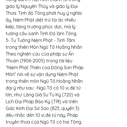
giáo lý Nguyên Thủy và giáo lý Đại 
Thừa. Tịnh độ Tông phát huy ý nghĩa 
ấy, Niệm Phật diệt trừ tội ác nhiều 
kiếp, tăng trưởng phúc đức, mà lý 
tưởng cầu sanh Tịnh Độ làm Tông.
3- Tư Tưởng Niệm Phật - Tịnh Tâm 
trong thiền Môn Ngũ Tổ Hoằng Nhẫn
Theo nghiên cứu của pháp sư Ấn 
Thuận (1906-2005) trong tài liệu 
“Niệm Phật Thiền của Đông Sơn Pháp 
Môn” nói về sự vận dụng Niệm Phật 
trong thiền môn Ngũ Tổ Hoằng Nhẫn 
đại ý như sau: -Ngũ Tổ có 10 vị đệ tử 
lớn, như: Lăng Già Sư Tư Ký (720) và 
Lịch Đại Pháp Bảo Ký (774) và Viên 
Giác Kinh Đại Sớ Sao (823, quyển 3) 
đều nhắc đến 10 vị đệ tử này. Pháp 
truyền thừa của Ngũ Tổ có hai Tông, 