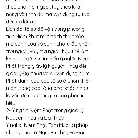
thực cho mọi người, tùy theo khả 
năng và trình độ mà vận dụng tu tập 
đều có lợi lạc.
Lịch đại tổ sư đã vận dụng phương 
tiện Niệm Phật một cách thiện xảo, 
mở cánh cửa vô sanh cho khắp chốn 
trời người, vậy mà người hậu thế lắm 
kẻ nghi ngờ. Sự tìm hiểu ý nghĩa Niệm 
Phật trong giáo lý Nguyên Thủy đến 
giáo lý Đại thừa và sự vận dụng niệm 
Phật danh của các tổ sư ở chốn thiền 
môn trong các tông phái khác nhau 
là vấn đề mà chúng ta cần phải tìm 
hiểu.
2- Ý nghĩa Niệm Phật trong giáo lý 
Nguyên Thủy và Đại Thừa
Ý nghĩa Niệm Phật Tam Muội là pháp 
chung cho cả Nguyên Thủy và Đại 