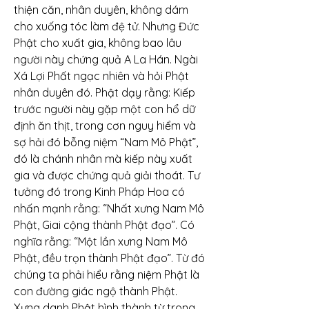
thiện căn, nhân duyên, không dám 
cho xuống tóc làm đệ tử. Nhưng Đức 
Phật cho xuất gia, không bao lâu 
người này chứng quả A La Hán. Ngài 
Xá Lợi Phất ngạc nhiên và hỏi Phật 
nhân duyên đó. Phật dạy rằng: Kiếp 
trước người này gặp một con hổ dữ 
định ăn thịt, trong cơn nguy hiểm và 
sợ hải đó bỗng niệm “Nam Mô Phật”, 
đó là chánh nhân mà kiếp này xuất 
gia và được chứng quả giải thoát. Tư 
tưởng đó trong Kinh Pháp Hoa có 
nhấn mạnh rằng: “Nhất xưng Nam Mô 
Phật, Giai cộng thành Phật đạo”. Có 
nghĩa rằng: “Một lần xưng Nam Mô 
Phật, đều trọn thành Phật đạo”. Từ đó 
chúng ta phải hiểu rằng niệm Phật là 
con đường giác ngộ thành Phật.
Xưng danh Phật hình thành từ trong 