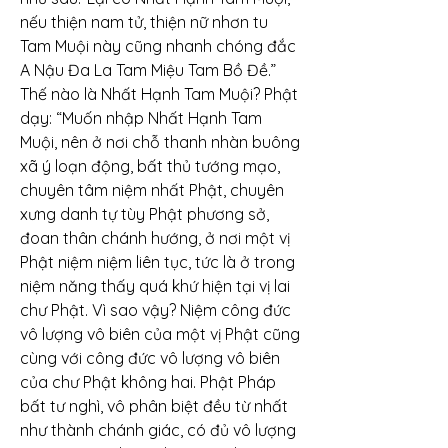
nếu thiện nam tử, thiện nữ nhơn tu 
Tam Muội này cũng nhanh chóng đắc 
A Nậu Đa La Tam Miệu Tam Bồ Đề.”
Thế nào là Nhất Hạnh Tam Muội? Phật 
dạy: “Muốn nhập Nhất Hạnh Tam 
Muội, nên ở nơi chỗ thanh nhàn buông 
xã ý loạn động, bất thủ tướng mạo, 
chuyên tâm niệm nhất Phật, chuyên 
xưng danh tự tùy Phật phương sở, 
đoan thân chánh hướng, ở nơi một vị 
Phật niệm niệm liên tục, tức là ở trong 
niệm năng thấy quá khứ hiện tại vị lai 
chư Phật. Vì sao vậy? Niệm công đức 
vô lượng vô biên của một vị Phật cũng 
cùng với công đức vô lượng vô biên 
của chư Phật không hai. Phật Pháp 
bất tư nghì, vô phân biệt đều từ nhất 
như thành chánh giác, có đủ vô lượng 