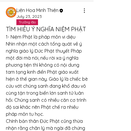
Liên Hoa Minh Thiên
July 23, 2023
Trưởng lão
TÌM HIỂU Ý NGHĨA NIỆM PHẬT
1- Niệm Phật là pháp môn vi diệu
Nhìn nhận một cách tổng quát về ý 
nghĩa giáo lý Đức Phật thuyết Pháp 
một đời mà nói, nếu rời xa ý nghĩa 
phương tiện thì không có nội dung 
tam tạng kinh điển Phật giáo xuất 
hiện ở thế gian này. Giáo lý là chiếc bè 
cứu vớt chúng sanh đang khổ đau vô 
cùng tận trong biển lớn sanh tử luân 
hồi. Chúng sanh có nhiều căn cơ trình 
độ sai khác nên Phật chế ra nhiều 
pháp môn tu học.
Chính bản thân Đức Phật cũng thừa 
nhận rằng chân lý mà ngài đã chứng 