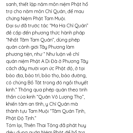
sanh, thiết lập năm môn niệm Phật hổ 
trợ cho năm môn Chỉ Quán, để mau 
chứng Niệm Phật Tam Muội.
Đại sư đã trước tác “Ma Ha Chỉ Quán” 
đề cấp đến phương thức hành pháp 
“Nhất Tâm Tam Quán”, dùng phép 
quán cảnh giới Tây Phương làm 
phương tiện, như “ Như luận về chỉ 
quán niệm Phật A Di Đà ở Phương Tây 
cách đây mười vạn ức Phật độ, ở tại 
bảo địa, bảo trì, bảo thọ, bảo đường, 
có chúng Bồ Tát trong đó ngồi thuyết 
kinh.” Thông qua phép quán theo tinh 
thần của kinh “Quán Vô Lượng Thọ”, 
khiến tâm an tĩnh, y Chỉ Quán mà 
thành tựu Tam Muội “Tâm Quán Tịnh, 
Phật Độ Tịnh.”
Tóm lại, Thiên Thai Tông đã phát huy 
diệu dụng quán Niệm Phật để hổ trợ 