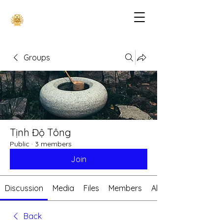
Groups
Tịnh Độ Tông
Public
·
3 members
Join
Discussion
Media
Files
Members
About
Back