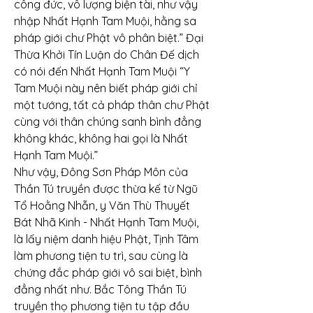
công đức, vô lượng biện tài, như vậy 
nhập Nhất Hạnh Tam Muội, hằng sa 
pháp giới chư Phật vô phân biệt.” Đại 
Thừa Khởi Tín Luận do Chân Đế dịch 
có nói đến Nhất Hạnh Tam Muội “Y 
Tam Muội này nên biết pháp giới chỉ 
một tướng, tất cả pháp thân chư Phật 
cùng với thân chúng sanh bình đẳng 
không khác, không hai gọi là Nhất 
Hạnh Tam Muội.”
Như vậy, Đông Sơn Pháp Môn của 
Thần Tú truyền được thừa kế từ Ngũ 
Tổ Hoằng Nhẫn, y Văn Thù Thuyết 
Bát Nhã Kinh - Nhất Hạnh Tam Muội, 
là lấy niệm danh hiệu Phật, Tịnh Tâm 
làm phương tiện tu trì, sau cùng là 
chứng đắc pháp giới vô sai biệt, bình 
đẳng nhất như. Bắc Tông Thần Tú 
truyền thọ phương tiện tu tập đầu 