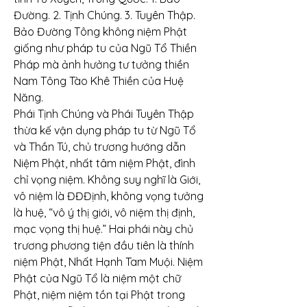
Đường. 2. Tịnh Chúng. 3. Tuyên Thập. 
Bảo Đường Tông không niệm Phật 
giống như pháp tu của Ngũ Tổ Thiền 
Pháp mà ảnh hưởng tư tưởng thiền 
Nam Tông Tào Khê Thiền của Huệ 
Năng.
Phái Tịnh Chúng và Phái Tuyên Thập 
thừa kế vận dụng pháp tu từ Ngũ Tổ 
và Thần Tú, chủ trương hướng dẫn 
Niệm Phật, nhất tâm niệm Phật, đình 
chỉ vọng niệm. Không suy nghĩ là Giới, 
vô niệm là ĐĐĐịnh, không vọng tưởng 
là huệ, “vô ý thị giới, vô niệm thị định, 
mạc vọng thị huệ.” Hai phái này chủ 
trương phương tiện đầu tiên là thính 
niệm Phật, Nhất Hạnh Tam Muội. Niệm 
Phật của Ngũ Tổ là niệm một chữ 
Phật, niệm niệm tồn tại Phật trong 