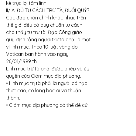
kẻ trục lợi tâm linh.
II/ AI ĐỦ TƯ CÁCH TRỪ TÀ, ĐUỔI QUỶ?
Các đạo chân chính khác nhau trên 
thế giới đều có quy chuẩn tư cách 
cho thầy tu trừ tà. Đạo Công giáo 
quy định rằng người trừ tà phải là một 
vị linh mục. Theo 10 luật vàng do 
Vatican ban hành vào ngày 
26/01/1999 thì:
Linh mục trừ tà phải được phép và ủy 
quyền của Giám mục địa phương.
• Linh mục trị tà phải là người có học 
thức cao, có lòng bác ái và thuần 
thành.
• Giám mục địa phương có thể đề cử 
các Linh mục trị tà theo từng trường 
hợp cụ thể.
• Nên phối hợp với y khoa hoặc tâm lý 
học chặt chẽ hơn.