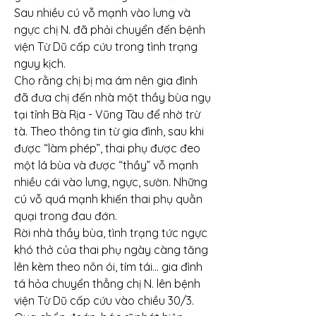
Sau nhiều cú vỗ mạnh vào lưng và 
ngực chị N. đã phải chuyển đến bệnh 
viện Từ Dũ cấp cứu trong tình trạng 
nguy kịch.
Cho rằng chị bị ma ám nên gia đình 
đã đưa chị đến nhà một thầy bùa ngụ 
tại tỉnh Bà Rịa - Vũng Tàu để nhờ trừ 
tà. Theo thông tin từ gia đình, sau khi 
được “làm phép”, thai phụ được đeo 
một lá bùa và được “thầy” vỗ mạnh 
nhiều cái vào lưng, ngực, sườn. Những 
cú vỗ quá mạnh khiến thai phụ quằn 
quại trong đau đớn.
Rời nhà thầy bùa, tình trạng tức ngực 
khó thở của thai phụ ngày càng tăng 
lên kèm theo nôn ói, tím tái… gia đình 
tá hỏa chuyển thẳng chị N. lên bệnh 
viện Từ Dũ cấp cứu vào chiều 30/3.