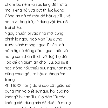
châm lửa ném ra sau lưng để trừ tà 
ma. Tiếng nổ vừa dứt thì lực lượng 
Công an đã có mặt để bắt giữ Tuỳ về 
hành vi tàng trữ, sử dụng vật liệu nổ 
trái phép.
Ngày chuẩn bị vào nhà mới cũng 
chính là ngày Ngô Văn Tuỳ đứng 
trước vành móng ngựa. Phiên toà 
hôm ấy có đông đảo người thân và 
hàng xóm thân thích với Tuỳ, họ đến 
Toà để xin giảm án cho Tùy, bởi sự ít 
học, nông nổi, thiếu suy nghĩ, hơn nữa 
cũng chưa gây ra hậu quảnghiêm 
trọng.
Khi HĐXX hỏi lý do vì sao cất giấu, sử 
dụng mìn và biết sự nguy hại của nó 
không?, bị cáo Tuỳ ú ớ đáp “Bị cáo 
không biết dùng mìn để đuổi tà ma lại 