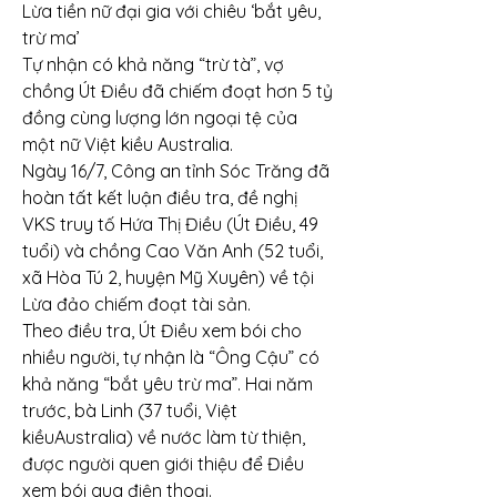
Lừa tiền nữ đại gia với chiêu ‘bắt yêu, 
trừ ma’
Tự nhận có khả năng “trừ tà”, vợ 
chồng Út Điều đã chiếm đoạt hơn 5 tỷ 
đồng cùng lượng lớn ngoại tệ của 
một nữ Việt kiều Australia.
Ngày 16/7, Công an tỉnh Sóc Trăng đã 
hoàn tất kết luận điều tra, đề nghị 
VKS truy tố Hứa Thị Điều (Út Điều, 49 
tuổi) và chồng Cao Văn Anh (52 tuổi, 
xã Hòa Tú 2, huyện Mỹ Xuyên) về tội 
Lừa đảo chiếm đoạt tài sản.
Theo điều tra, Út Điều xem bói cho 
nhiều người, tự nhận là “Ông Cậu” có 
khả năng “bắt yêu trừ ma”. Hai năm 
trước, bà Linh (37 tuổi, Việt 
kiềuAustralia) về nước làm từ thiện, 
được người quen giới thiệu để Điều 
xem bói qua điện thoại.