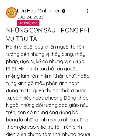
Liên Hoa Minh Thiên
July 24, 2023
Trưởng lão
NHỮNG CON SÂU TRONG PHI
VỤ TRỪ TÀ
Hành vi đuổi quỷ khiến người ta liên 
tưởng đến những vị thầy cúng, thầy 
pháp, đạo sĩ, kể cả những vị sư đạo 
Phật. Hình ảnh tay bắt ấn quyết, 
miệng lâm râm niệm “thần chú”, hoặc 
tụng kinh gõ mõ… phản ánh hoạt 
động trừ tà quen thuộc nhất ở nước 
ta, và nhiều nước phương Đông khác. 
Ngoài những đối tượng đạo giáo nêu 
trên, còn có những ông đồng bà 
bóng là những linh môi tự nhiên, cũng 
tham gia vào việc trừ tà. Trên bình 
diện biện chứng tâm linh, những người 