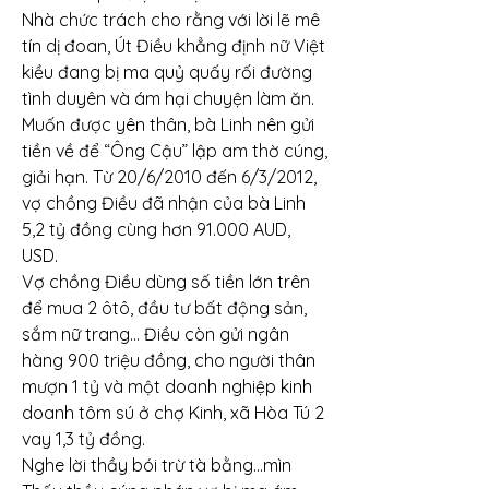
Nhà chức trách cho rằng với lời lẽ mê 
tín dị đoan, Út Điều khẳng định nữ Việt 
kiều đang bị ma quỷ quấy rối đường 
tình duyên và ám hại chuyện làm ăn. 
Muốn được yên thân, bà Linh nên gửi 
tiền về để “Ông Cậu” lập am thờ cúng, 
giải hạn. Từ 20/6/2010 đến 6/3/2012, 
vợ chồng Điều đã nhận của bà Linh 
5,2 tỷ đồng cùng hơn 91.000 AUD, 
USD.
Vợ chồng Điều dùng số tiền lớn trên 
để mua 2 ôtô, đầu tư bất động sản, 
sắm nữ trang… Điều còn gửi ngân 
hàng 900 triệu đồng, cho người thân 
mượn 1 tỷ và một doanh nghiệp kinh 
doanh tôm sú ở chợ Kinh, xã Hòa Tú 2 
vay 1,3 tỷ đồng.
Nghe lời thầy bói trừ tà bằng…mìn