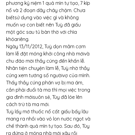
phương kỷ niệm 1 quả mìn tự tạo, 7 kíp 
nổ và 2 đoạn dây cháy chậm. Chưa 
biếtsử dụng vào việc gì và không 
muốn vợ con biết nên Tuỳ đã giấu 
một góc sau tủ bàn thờ với chìa 
khóariêng.
Ngày 13/11/2012, Tuỳ dọn mâm cơm 
làm lễ đặt móng khởi công nhà mớivà 
chu đáo mời thầy cúng đến khấn lễ. 
Nhân tiện chuyện làm lễ, Tuỳ nhờ thầy 
cúng xem tướng số ngườivợ của mình. 
Thấy thầy cúng phán vợ bị ma ám, 
cần phải đuổi tà ma thì mọi việc trong 
gia đình mớisuôn sẻ, Tùy đã lóe lên 
cách trừ tà ma mới.
Tuỳ lấy mớ thuốc nổ cất giấu bấy lâu 
mang ra nhồi vào vỏ lon nước ngọt và 
chế thành quả mìn tự tạo. Sau đó, Tùy 
ra đứng ở móng nhà mới xây rồi 