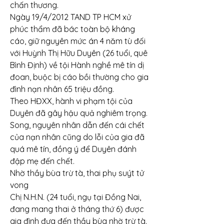
chấn thương.
Ngày 19/4/2012 TAND TP HCM xử 
phúc thẩm đã bác toàn bộ kháng 
cáo, giữ nguyên mức án 4 năm tù đối 
với Huỳnh Thị Hữu Duyên (26 tuổi, quê 
Bình Định) về tội Hành nghề mê tín dị 
đoan, buộc bị cáo bồi thường cho gia 
đình nạn nhân 65 triệu đồng.
Theo HĐXX, hành vi phạm tội của 
Duyên đã gây hậu quả nghiêm trọng. 
Song, nguyên nhân dẫn đến cái chết 
của nạn nhân cũng do lỗi của gia đã 
quá mê tín, đồng ý để Duyên đánh 
đập mẹ đến chết.
Nhờ thầy bùa trừ tà, thai phụ suýt tử 
vong
Chị N.H.N. (24 tuổi, ngụ tại Đồng Nai, 
đang mang thai ở tháng thứ 6) được 
gia đình đưa đến thầy bùa nhờ trừ tà. 