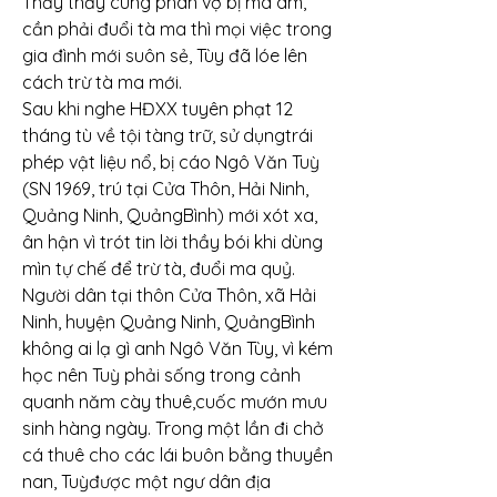
Thấy thầy cúng phán vợ bị ma ám, 
cần phải đuổi tà ma thì mọi việc trong 
gia đình mới suôn sẻ, Tùy đã lóe lên 
cách trừ tà ma mới.
Sau khi nghe HĐXX tuyên phạt 12 
tháng tù về tội tàng trữ, sử dụngtrái 
phép vật liệu nổ, bị cáo Ngô Văn Tuỳ 
(SN 1969, trú tại Cửa Thôn, Hải Ninh, 
Quảng Ninh, QuảngBình) mới xót xa, 
ân hận vì trót tin lời thầy bói khi dùng 
mìn tự chế để trừ tà, đuổi ma quỷ.
Người dân tại thôn Cửa Thôn, xã Hải 
Ninh, huyện Quảng Ninh, QuảngBình 
không ai lạ gì anh Ngô Văn Tùy, vì kém 
học nên Tuỳ phải sống trong cảnh 
quanh năm cày thuê,cuốc mướn mưu 
sinh hàng ngày. Trong một lần đi chở 
cá thuê cho các lái buôn bằng thuyền 
nan, Tuỳđược một ngư dân địa 