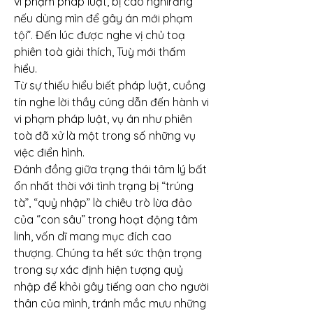
vi phạm pháp luật, bị cáo nghĩrằng 
nếu dùng mìn để gây án mới phạm 
tội”. Đến lúc được nghe vị chủ toạ 
phiên toà giải thích, Tuỳ mới thấm 
hiểu.
Từ sự thiếu hiểu biết pháp luật, cuồng 
tín nghe lời thầy cúng dẫn đến hành vi 
vi phạm pháp luật, vụ án như phiên 
toà đã xử là một trong số những vụ 
việc điển hình.
Đánh đồng giữa trạng thái tâm lý bất 
ổn nhất thời với tình trạng bị “trúng 
tà”, “quỷ nhập” là chiêu trò lừa đảo 
của “con sâu” trong hoạt động tâm 
linh, vốn dĩ mang mục đích cao 
thượng. Chúng ta hết sức thận trọng 
trong sự xác định hiện tượng quỷ 
nhập để khỏi gây tiếng oan cho người 
thân của mình, tránh mắc mưu những 