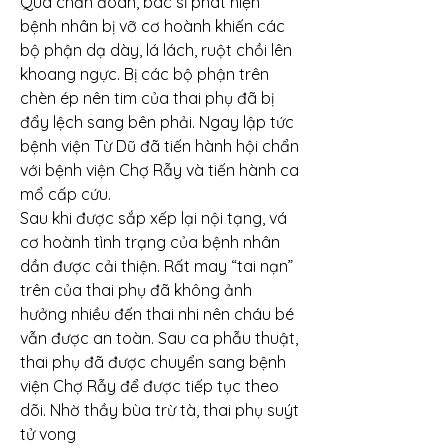
Qua chẩn đoán, bác sĩ phát hiện 
bệnh nhân bị vỡ cơ hoành khiến các 
bộ phận dạ dày, lá lách, ruột chồi lên 
khoang ngực. Bị các bộ phận trên 
chèn ép nên tim của thai phụ đã bị 
đẩy lệch sang bên phải. Ngay lập tức 
bệnh viện Từ Dũ đã tiến hành hội chẩn 
với bệnh viện Chợ Rẫy và tiến hành ca 
mổ cấp cứu.
Sau khi được sắp xếp lại nội tạng, vá 
cơ hoành tình trạng của bệnh nhân 
dần được cải thiện. Rất may “tai nạn” 
trên của thai phụ đã không ảnh 
hưởng nhiều đến thai nhi nên cháu bé 
vẫn được an toàn. Sau ca phẫu thuật, 
thai phụ đã được chuyển sang bệnh 
viện Chợ Rẫy để được tiếp tục theo 
dõi. Nhờ thầy bùa trừ tà, thai phụ suýt 
tử vong