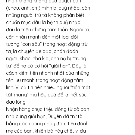
nhân khăng khăng quả quyết con 
(cháu, anh, em) mình bị quỷ nhập; còn 
những người trừ tà không phân biệt 
chuẩn mực đâu là bệnh quỷ nhập, 
đâu là triệu chứng tâm thần. Ngoài ra, 
cần nhấn mạnh đến một loại đối 
tượng “con sâu” trong hoạt động trừ 
tà, là chuyên đe dọa, phán đoán 
người khác, nhà kia, anh nọ bị “trúng 
tà” để họ có cơ hội “giải hạn”. Đây là 
cách kiếm tiền nhanh nhất của những 
tên lưu manh trong hoạt động tâm 
linh. Vì cả tin nên nhieu nguoi “tiền mất 
tật mang” mà hậu quả để lại hết sức 
đau lòng…
Nhận hàng chục triệu đồng từ cô bạn 
nhờ cúng giải hạn, Duyên đã trừ tà 
bằng cách dùng chày đâm tiêu đánh 
mẹ của bạn, khiến bà này chết vì đa 