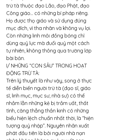
trừ tà thuộc đạo Lão, đạo Phật, đạo 
Công giáo… có những bí pháp riêng. 
Họ được thọ giáo và sử dụng đúng 
mục đích, vì tha nhân và không vụ lợi. 
Còn những linh môi đồng bóng chỉ 
dùng quỷ lực mà đuổi quỷ một cách 
tự nhiên, không thông qua trường lớp 
bài bản.
I/ NHỮNG “CON SÂU” TRONG HOẠT 
ĐỘNG TRỪ TÀ:
Trên lý thuyết là như vậy, song ở thực 
tế diễn biến người trừ tà (đạo sĩ, giáo 
sĩ, linh mục, mục sư, nhà sư) có thể 
nhầm lẫn những kẻ bị trầm uất, thất 
tình, căng thẳng thần kinh có những 
biểu hiện lệch chuẩn nhất thời, là “hiện 
tượng quỷ nhập”. Nguyên nhân xuất 
phát đầu tiên là bởi người nhà nạn 