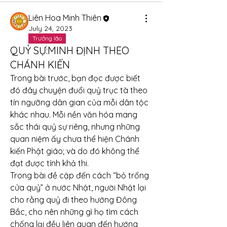
Liên Hoa Minh Thiên
July 24, 2023
Trưởng lão
QUỶ SỰ:MINH ĐỊNH THEO
CHÁNH KIẾN
Trong bài trước, bạn đọc được biết 
đó đây chuyện đuổi quỷ trục tà theo 
tín ngưỡng dân gian của mỗi dân tộc 
khác nhau. Mỗi nền văn hóa mang 
sắc thái quỷ sự riêng, nhưng những 
quan niệm ấy chưa thể hiện Chánh 
kiến Phật giáo; và do đó không thể 
đạt được tính khả thi.
Trong bài đề cập đến cách “bỏ trống 
cửa quỷ” ở nước Nhật, người Nhật lại 
cho rằng quỷ đi theo hướng Đông 
Bắc, cho nên những gì họ tìm cách 
chống lại đều liên quan đến hướng 