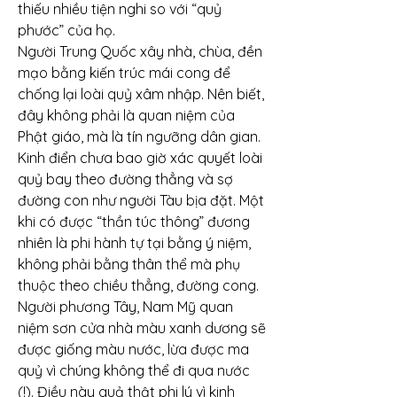
thiếu nhiều tiện nghi so với “quỷ 
phước” của họ.
Người Trung Quốc xây nhà, chùa, đền 
mạo bằng kiến trúc mái cong để 
chống lại loài quỷ xâm nhập. Nên biết, 
đây không phải là quan niệm của 
Phật giáo, mà là tín ngưỡng dân gian. 
Kinh điển chưa bao giờ xác quyết loài 
quỷ bay theo đường thẳng và sợ 
đường con như người Tàu bịa đặt. Một 
khi có được “thần túc thông” đương 
nhiên là phi hành tự tại bằng ý niệm, 
không phải bằng thân thể mà phụ 
thuộc theo chiều thẳng, đường cong.
Người phương Tây, Nam Mỹ quan 
niệm sơn cửa nhà màu xanh dương sẽ 
được giống màu nước, lừa được ma 
quỷ vì chúng không thể đi qua nước 
(!). Điều này quả thật phi lý vì kinh 