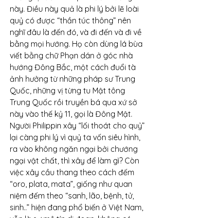
này. Điều này quả là phi lý bởi lẽ loài 
quỷ có được “thần túc thông” nên 
nghĩ đâu là đến đó, và đi đến và đi về 
bằng mọi hướng. Họ còn dùng lá bùa 
viết bằng chữ Phạn dán ở góc nhà 
hướng Đông Bắc, một cách đuổi tà 
ảnh hưởng từ những pháp sư Trung 
Quốc, những vị từng tu Mật tông 
Trung Quốc rồi truyền bá qua xứ sở 
này vào thế kỷ 11, gọi là Đông Mật.
Người Philippin xây “lối thoát cho quỷ” 
lại càng phi lý vì quỷ ta vốn siêu hình, 
ra vào không ngăn ngại bởi chướng 
ngại vật chất, thì xây để làm gì? Còn 
việc xây cầu thang theo cách đếm 
“oro, plata, mata”, giống như quan 
niệm đếm theo “sanh, lão, bệnh, tử, 
sinh..” hiện đang phổ biến ở Việt Nam, 