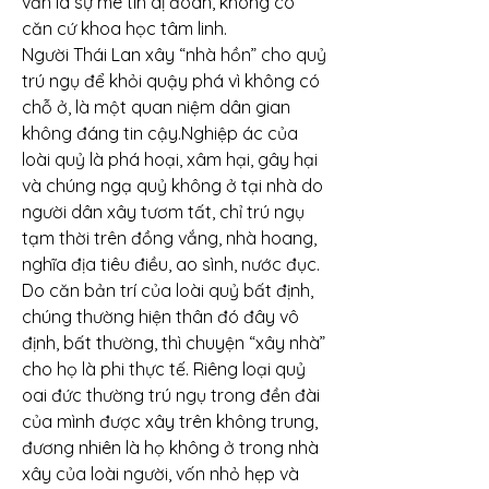
vẫn là sự mê tín dị đoan, không có 
căn cứ khoa học tâm linh.
Người Thái Lan xây “nhà hồn” cho quỷ 
trú ngụ để khỏi quậy phá vì không có 
chỗ ở, là một quan niệm dân gian 
không đáng tin cậy.Nghiệp ác của 
loài quỷ là phá hoại, xâm hại, gây hại 
và chúng ngạ quỷ không ở tại nhà do 
người dân xây tươm tất, chỉ trú ngụ 
tạm thời trên đồng vắng, nhà hoang, 
nghĩa địa tiêu điều, ao sình, nước đục. 
Do căn bản trí của loài quỷ bất định, 
chúng thường hiện thân đó đây vô 
định, bất thường, thì chuyện “xây nhà” 
cho họ là phi thực tế. Riêng loại quỷ 
oai đức thường trú ngụ trong đền đài 
của mình được xây trên không trung, 
đương nhiên là họ không ở trong nhà 
xây của loài người, vốn nhỏ hẹp và 