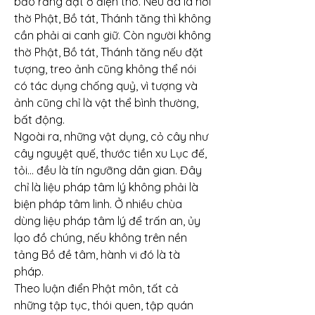
bảo rằng đặt ở điện thờ. Nếu đã là nơi 
thờ Phật, Bồ tát, Thánh tăng thì không 
cần phải ai canh giữ. Còn người không 
thờ Phật, Bồ tát, Thánh tăng nếu đặt 
tượng, treo ảnh cũng không thể nói 
có tác dụng chống quỷ, vì tượng và 
ảnh cũng chỉ là vật thể bình thường, 
bất động.
Ngoài ra, những vật dụng, cỏ cây như 
cây nguyệt quế, thước tiền xu Lục đế, 
tỏi… đều là tín ngưỡng dân gian. Đây 
chỉ là liệu pháp tâm lý không phải là 
biện pháp tâm linh. Ở nhiều chùa 
dùng liệu pháp tâm lý để trấn an, ủy 
lạo đồ chúng, nếu không trên nền 
tảng Bồ đề tâm, hành vi đó là tà 
pháp.
Theo luận điển Phật môn, tất cả 
những tập tục, thói quen, tập quán 