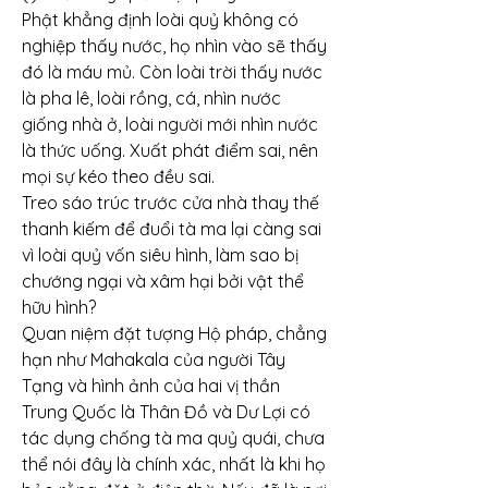
Phật khẳng định loài quỷ không có 
nghiệp thấy nước, họ nhìn vào sẽ thấy 
đó là máu mủ. Còn loài trời thấy nước 
là pha lê, loài rồng, cá, nhìn nước 
giống nhà ở, loài người mới nhìn nước 
là thức uống. Xuất phát điểm sai, nên 
mọi sự kéo theo đều sai.
Treo sáo trúc trước cửa nhà thay thế 
thanh kiếm để đuổi tà ma lại càng sai 
vì loài quỷ vốn siêu hình, làm sao bị 
chướng ngại và xâm hại bởi vật thể 
hữu hình?
Quan niệm đặt tượng Hộ pháp, chẳng 
hạn như Mahakala của người Tây 
Tạng và hình ảnh của hai vị thần 
Trung Quốc là Thân Đồ và Dư Lợi có 
tác dụng chống tà ma quỷ quái, chưa 
thể nói đây là chính xác, nhất là khi họ 