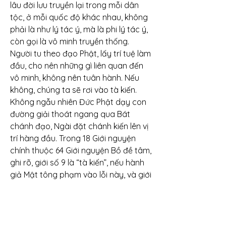
lâu đời lưu truyền lại trong mỗi dân 
tộc, ở mỗi quốc độ khác nhau, không 
phải là như lý tác ý, mà là phi lý tác ý, 
còn gọi là vô minh truyền thống.
Người tu theo đạo Phật, lấy trí tuệ làm 
đầu, cho nên những gì liên quan đến 
vô minh, không nên tuân hành. Nếu 
không, chúng ta sẽ rơi vào tà kiến. 
Không ngẫu nhiên Đức Phật dạy con 
đường giải thoát ngang qua Bát 
chánh đạo, Ngài đặt chánh kiến lên vị 
trí hàng đầu. Trong 18 Giới nguyện 
chính thuộc 64 Giới nguyện Bồ đề tâm, 
ghi rõ, giới số 9 là “tà kiến”, nếu hành 
giả Mật tông phạm vào lỗi này, và giới 
số 18 “thoái chuyền Bồ đề tâm”, thuộc 
giới nguyện chính, khó lòng sám hối 
mà xem như đang phá hoại công 
trình tu tập Kim cang thừa của mình.