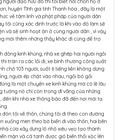
 người đạo hữu đó thì tôi biết nơi chốn họ ở 
n, huyện Tĩnh gia tỉnh Thanh hóa , đây là một 
thức về tâm linh và phật pháp của người dân 
y tôi cũng xác định trước là khi vào đó làm sẽ 
n và sẽ sinh hoạt ăn ở cùng người dân , vì vậy 
ng mời thêm những thầy khác đi cùng để trợ 
h đông kinh khủng, nhà xe ghép hai người ngồi 
ì tràn ra các lối đi, xe bình thường công suất 
h chở 103 người, suốt 6 tiếng liền không dừng 
ống, người ép chặt vào nhau, ngồi bó gối 
đúng là một chuyến xe kinh khủng mà có lẽ lâu 
g tưởng nó chỉ còn trong dĩ vãng của những 
 đến khi nhà xe thông báo đã đến nơi mới tạ 
ống.
đón tôi về thôn, chúng tôi đi theo con đường 
 xuống men theo bờ biển đi vào thôn, hai bên 
nhà cửa xây dựng lô nhô xiêu vẹo tạo thành 
ển mặn và cá tanh được gió biển thổi xộc lên 