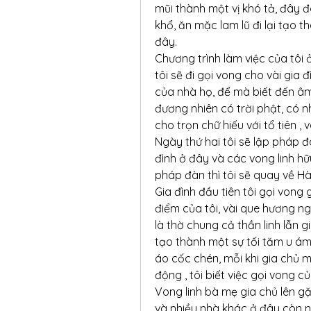
mũi thành một vị khó tả, đây đ
khổ, ăn mặc lam lũ đi lại tạo 
đây.
Chương trình làm việc của tôi 
tôi sẽ đi gọi vong cho vài gia
của nhà họ, để mà biết đến âm g
đương nhiên có trời phật, có 
cho trọn chữ hiếu với tổ tiên 
Ngày thứ hai tôi sẽ lập pháp đ
đình ở đây và các vong linh hữ
pháp đàn thì tôi sẽ quay về Hà
Gia đình đầu tiên tôi gọi vong
điểm của tôi, vài que hương n
là thờ chung cả thần linh lẫn 
tạo thành một sự tối tăm u ám,
áo cốc chén, mỗi khi gia chủ m
động , tôi biết việc gọi vong 
Vong linh bà mẹ gia chủ lên gặ
và nhiều nhà khác ở đây còn nh