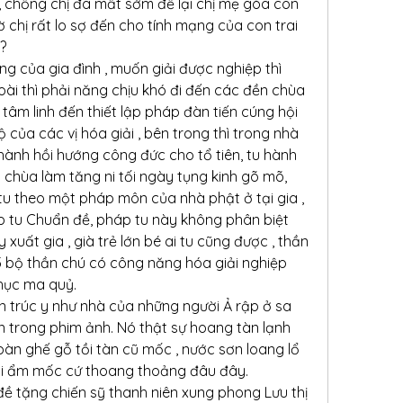
, chồng chị đã mất sớm để lại chị mẹ góa con 
chị rất lo sợ đến cho tính mạng của con trai 
?
ung của gia đình , muốn giải được nghiệp thì 
oài thì phải năng chịu khó đi đến các đền chùa 
tâm linh đến thiết lập pháp đàn tiến cúng hội 
của các vị hóa giải , bên trong thì trong nhà 
ành hồi hướng công đức cho tổ tiên, tu hành 
chùa làm tăng ni tối ngày tụng kinh gõ mõ, 
 tu theo một pháp môn của nhà phật ở tại gia , 
p tu Chuẩn đề, pháp tu này không phân biệt 
y xuất gia , già trẻ lớn bé ai tu cũng được , thần 
5 bộ thần chú có công năng hóa giải nghiệp 
hục ma quỷ.
n trúc y như nhà của những người Ả rập ở sa 
 trong phim ảnh. Nó thật sự hoang tàn lạnh 
àn ghế gỗ tồi tàn cũ mốc , nước sơn loang lổ 
ùi ẩm mốc cứ thoang thoảng đâu đây.
ề tặng chiến sỹ thanh niên xung phong Lưu thị 