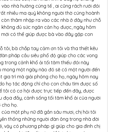
vào nhà hưởng cúng tế , ai cũng rách rưới đói 
n rất nhiều ma quỷ không người thờ cúng hoành 
họ còn thâm nhập ra vào các nhà ở đây như chỗ 
hổ không đủ sức ngăn cản họ được, ngày hôm 
 mới có thể giúp được bà vào đây gặp con 
ỗ tôi, bà chắp tay cảm ơn tôi và tha thiết kêu 
đàn pháp cầu siêu phổ độ giúp cho các vong 
g trong cảnh khổ ải tối tăm thiếu đói này 
ầu mong một ngày nào đó sẽ có một người đến 
t gia trì mà giải phóng cho họ, ngày hôm nay 
do họ tác động chỉ cho con cháu tìm được số 
ể tôi có cơ hội được trực tiếp đến đây, được 
u đọa đầy, cảnh sống tối tăm khổ ải của người 
 cho họ.
h của một phụ nữ đã gần sáu mươi, chị hỏi tôi 
uyền thống những người đàn ông trong nhà đời 
, vậy có phương pháp gì giúp cho gia đình chị 