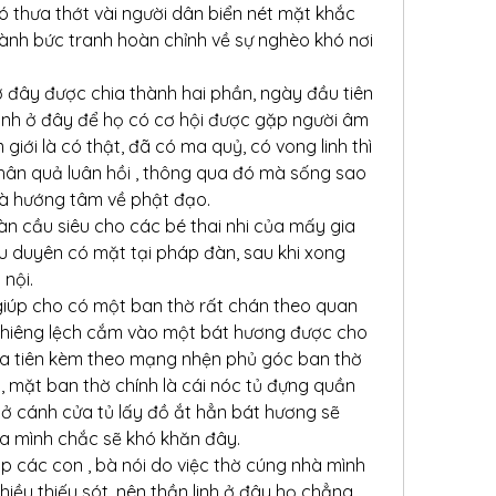
ó thưa thớt vài người dân biển nét mặt khắc 
thành bức tranh hoàn chỉnh về sự nghèo khó nơi 
ở đây được chia thành hai phần, ngày đầu tiên 
 đình ở đây để họ có cơ hội được gặp người âm 
iới là có thật, đã có ma quỷ, có vong linh thì 
nhân quả luân hồi , thông qua đó mà sống sao 
, và hướng tâm về phật đạo.
àn cầu siêu cho các bé thai nhi của mấy gia 
u duyên có mặt tại pháp đàn, sau khi xong 
 nội.
 giúp cho có một ban thờ rất chán theo quan 
ghiêng lệch cắm vào một bát hương được cho 
gia tiên kèm theo mạng nhện phủ góc ban thờ 
 mặt ban thờ chính là cái nóc tủ đựng quần 
ở cánh cửa tủ lấy đồ ắt hẳn bát hương sẽ 
của mình chắc sẽ khó khăn đây.
p các con , bà nói do việc thờ cúng nhà mình 
iều thiếu sót, nên thần linh ở đây họ chẳng 