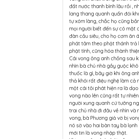
đất nước thanh bình lâu rồi , 
lang thang quanh quẩn đói khát
tự xóm làng, chắc họ cũng bầ
mọi người biết đến sự có mặt c
đàn cầu siêu, cho họ cơm ăn á
phát tâm theo phật thánh trả lạ
phật tính, cũng hóa thành thi
Cái vong ông anh chồng sau khi 
nhìn bà chủ nhà gầy guộc khô h
thuốc là gì, bây giờ khi ông a
thả khói rất điệu nghệ làm cả
một cái tôi phát hiện ra là dạo
vong nào lên cũng rất tự nhiê
người xung quanh cứ tưởng ngư
trai chủ nhà đi đâu về nhìn v
vong, bà Phương giả vờ bị vong
nó sờ vào hai bàn tay bà lạnh b
mới tin là vong nhập thật.