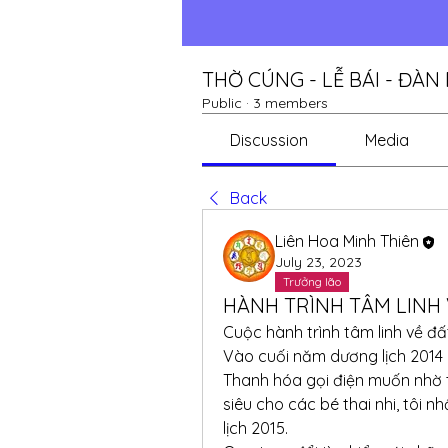
THỜ CÚNG - LỄ BÁI - ĐÀN
Public
·
3 members
Discussion
Media
Back
Liên Hoa Minh Thiên
July 23, 2023
Trưởng lão
HÀNH TRÌNH TÂM LINH
Cuộc hành trình tâm linh về 
Vào cuối năm dương lịch 2014
Thanh hóa gọi điện muốn nhờ t
siêu cho các bé thai nhi, tôi nh
lịch 2015.