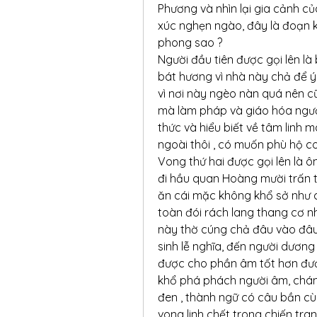
Phương và nhìn lại gia cảnh của
xúc nghẹn ngào, đây là đoạn k
phong sao ?
Người đầu tiên được gọi lên là
bát hương vì nhà này chả để ý
vì nơi này ngèo nàn quá nên c
mà làm pháp và giáo hóa người d
thức và hiểu biết về tâm linh m
ngoài thôi , có muốn phù hộ c
Vong thứ hai được gọi lên là 
đi hầu quan Hoàng mười trấn 
ăn cái mặc không khổ sở như 
toàn đói rách lang thang cơ nh
này thờ cúng chả đâu vào đâu,
sinh lễ nghĩa, đến người dương
được cho phần âm tốt hơn đượ
khổ phá phách người âm, chán 
đen , thành ngữ có câu bần cù
vong linh chết trong chiến tra