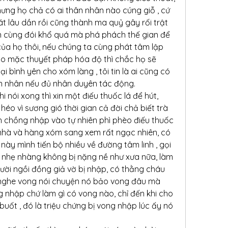
nhưng họ chả có ai thân nhân nào cúng giỗ , cứ 
 lâu dần rồi cũng thành ma quỷ gây rối trật 
n cùng đói khổ quá mà phá phách thế gian để 
ủa họ thôi, nếu chúng ta cùng phát tâm lập 
o mặc thuyết pháp hóa độ thì chắc họ sẽ 
i bình yên cho xóm làng , tôi tin là ai cũng có 
ện nhân nếu đủ nhân duyên tác động.
nói xong thì xin một điếu thuốc lá để hút, 
éo vì sương gió thời gian cả đời chả biết trà 
nh chồng nhập vào tự nhiên phì phèo điếu thuốc 
 nhà và hàng xóm sang xem rất ngạc nhiên, có 
 này mình tiến bộ nhiều về đường tâm linh , gọi 
n nhẹ nhàng không bị nặng nề như xưa nữa, làm 
ời ngồi đồng giả vờ bị nhập, có thằng cháu 
à nghe vong nói chuyện nó bảo vong đâu mà 
 nhập chứ làm gì có vong nào, chỉ đến khi cho 
uốt , đó là triệu chứng bị vong nhập lúc ấy nó 