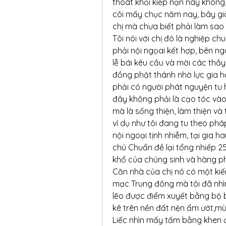
thoát khỏi kiếp nạn này không
côi mấy chục năm nay, bây giờ 
chị mà chưa biết phải làm sao 
Tôi nói với chị đó là nghiệp ch
phải nội ngọai kết hợp, bên ng
lễ bái kêu cầu và mời các thầy 
đồng phật thánh nhờ lực gia hộ 
phải có người phát nguyện tu h
đây không phải là cạo tóc vào 
mà là sống thiện, làm thiện và
ví dụ như tôi đang tu theo phá
nội ngoại tịnh nhiễm, tại gia ha
chú Chuẩn đề lại tổng nhiếp 2
khổ của chúng sinh và hàng p
Căn nhà của chị nó có một kiế
mạc Trung đông mà tôi đã nhìn
lẽo được điểm xuyết bằng bộ b
kê trên nền đất nện ẩm ướt,m
Liếc nhìn mấy tấm bằng khen đ