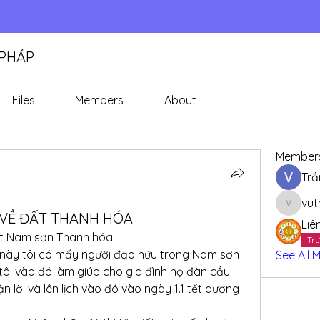
 PHÁP
Files
Members
About
Member
Trầ
vut
vuthuh
 VỀ ĐẤT THANH HÓA
Liê
đất Nam sơn Thanh hóa
Trư
 này tôi có mấy người đạo hữu trong Nam sơn 
See All 
ôi vào đó làm giúp cho gia đình họ đàn cầu 
ận lời và lên lịch vào đó vào ngày 1.1 tết dương 