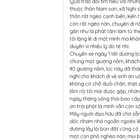
Qua trao đổi tìm hiểu với những
thuộc thôn Nam sơn, xã Nghi sơ
thôn rất ngèo cạnh biển, kiến 
còn rất ngèo nàn, chuyến đi nà
gần như là phát tâm làm từ thiệ
tôi lặng lẽ đi một mình mà khô
duyên vì nhiều lý do tế nhị.
Chuyến xe ngày 1 tết dương lịc
chung một giường nằm, khách th
40 giường nằm, lúc này đã thàn
nghỉ cho khách đi vệ sinh ăn u
không có chỗ duổi chân, thật 
lắm rồi tôi mới được gặp, nhữn
ngày tháng sống thời bao cấp,
ơn trời phật là mình vẫn còn s
Mấy người đạo hữu đã chờ sẵn 
dốc nham nhở ngoằn ngoèo lên
đường lầy lội bùn đất cũng có 
một con phố nghèo nàn, mùi bi