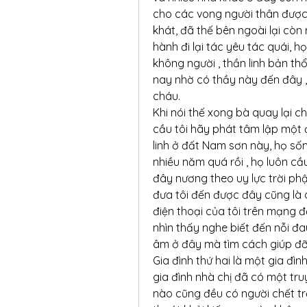
cho các vong người thân được 
khát, đã thế bên ngoài lại cò
hành đi lại tác yêu tác quái, 
không người , thần linh bản t
nay nhờ có thầy này đến đây ,
cháu.
Khi nói thế xong bà quay lại ch
cầu tôi hãy phát tâm lập một 
linh ở đất Nam sơn này, họ sốn
nhiều năm quá rồi , họ luôn c
đây nương theo uy lực trời phậ
đưa tôi đến được đây cũng là 
điện thoại của tôi trên mạng đ
nhìn thấy nghe biết đến nỗi đa
âm ở đây mà tìm cách giúp đỡ
Gia đình thứ hai là một gia đìn
gia đình nhà chị đã có một tr
nào cũng đều có người chết trẻ