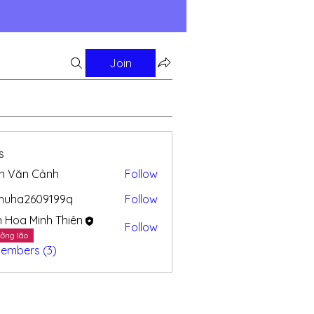
Join
s
n Văn Cảnh
Follow
huha2609199q
Follow
a2609199q
n Hoa Minh Thiên
Follow
ởng lão
Members (3)