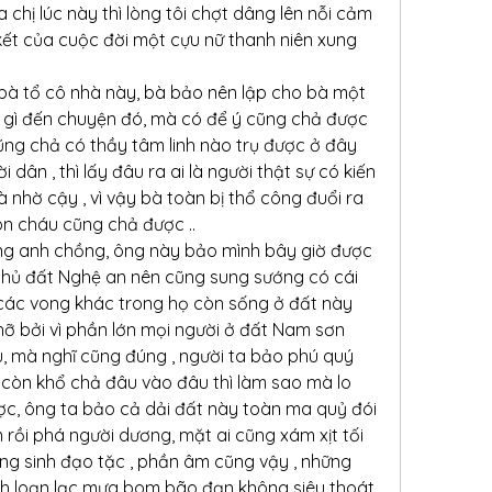
 chị lúc này thì lòng tôi chợt dâng lên nỗi cảm 
ết của cuộc đời một cựu nữ thanh niên xung 
 bà tổ cô nhà này, bà bảo nên lập cho bà một 
 gì đến chuyện đó, mà có để ý cũng chả được 
ũng chả có thầy tâm linh nào trụ được ở đây 
ân , thì lấy đâu ra ai là người thật sự có kiến 
à nhờ cậy , vì vậy bà toàn bị thổ công đuổi ra 
on cháu cũng chả được ..
ông anh chồng, ông này bảo mình bây giờ được 
thủ đất Nghệ an nên cũng sung sướng có cái 
các vong khác trong họ còn sống ở đất này 
ỡ bởi vì phần lớn mọi người ở đất Nam sơn 
 mà nghĩ cũng đúng , người ta bảo phú quý 
 còn khổ chả đâu vào đâu thì làm sao mà lo 
c, ông ta bảo cả dải đất này toàn ma quỷ đói 
rồi phá người dương, mặt ai cũng xám xịt tối 
ng sinh đạo tặc , phần âm cũng vậy , những 
nh loạn lạc mưa bom bão đạn không siêu thoát, 