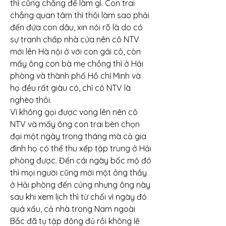
thì cũng chẳng để làm gì. Con trai 
chẳng quan tâm thì thôi làm sao phải 
đến đứa con dâu, xin nói rõ là do có 
sự tranh chấp nhà cửa nên cô NTV 
mới lên Hà nội ở với con gái cô, còn 
mấy ông con bà mẹ chồng thì ở Hải 
phòng và thành phố Hồ chí Minh và 
họ đều rất giàu có, chỉ cô NTV là 
nghèo thôi.
Vì không gọi được vong lên nên cô 
NTV và mấy ông con trai bèn chọn 
đại một ngày trong tháng mà cả gia 
đình họ có thể thu xếp tập trung ở Hải 
phòng được. Đến cái ngày bốc mộ đó 
thì mọi người cũng mời một ông thầy 
ở Hải phòng đến cúng nhưng ông này 
sau khi xem lịch thì từ chối vì ngày đó 
quá xấu, cả nhà trong Nam ngoài 
Bắc đã tụ tập đông đủ rồi không lẽ 