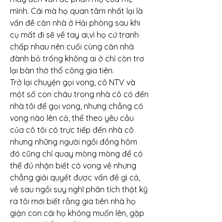
mình. Cái mà họ quan tâm nhất lại là 
vấn đề căn nhà ở Hải phòng sau khi 
cụ mất đi sẽ về tay ai,vì họ cứ tranh 
chấp nhau nên cuối cùng căn nhà 
đành bỏ trống không ai ở chỉ còn trơ 
lại bàn thờ thổ công gia tiên.
Trở lại chuyện gọi vong, cô NTV và 
một số con cháu trong nhà cô có đến 
nhà tôi để gọi vong, nhưng chẳng có 
vong nào lên cả, thể theo yêu cầu 
của cô tôi có trực tiếp đến nhà cô 
nhưng những người ngồi đồng hôm 
đó cũng chỉ quay mòng mòng để có 
thể đủ nhận biết có vong về nhưng 
chẳng giải quyết được vấn đề gì cả, 
về sau ngồi suy nghĩ phân tích thật kỹ 
ra tôi mới biết rằng gia tiên nhà họ 
giận con cái họ không muốn lên, gặp 