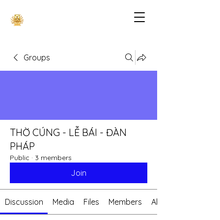
Groups
THỜ CÚNG - LỄ BÁI - ĐÀN
PHÁP
Public
·
3 members
Join
Discussion
Media
Files
Members
About