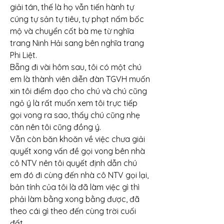
giải tán, thế là họ vẫn tiến hành tự 
cúng tự sản tự tiêu, tự phạt nấm bốc 
mộ và chuyển cốt bà mẹ từ nghĩa 
trang Ninh Hải sang bên nghĩa trang 
Phi Liệt.
Bẵng đi vài hôm sau, tôi có một chú 
em là thành viên diễn đàn TGVH muốn 
xin tôi điểm đạo cho chú và chú cũng 
ngỏ ý là rất muốn xem tôi trực tiếp 
gọi vong ra sao, thấy chú cũng nhẹ 
căn nên tôi cũng đồng ý.
Vẫn còn băn khoăn về việc chưa giải 
quyết xong vấn đề gọi vong bên nhà 
cô NTV nên tôi quyết định dẫn chú 
em đó đi cùng đến nhà cô NTV gọi lại, 
bản tính của tôi là đã làm việc gì thì 
phải làm bằng xong bằng được, đã 
theo cái gì theo đến cùng trời cuối 
đất.