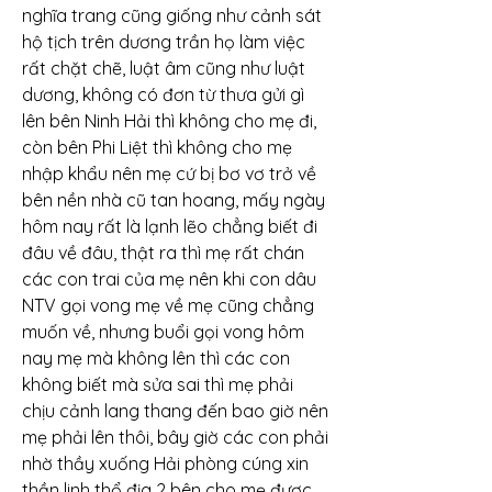
nghĩa trang cũng giống như cảnh sát 
hộ tịch trên dương trần họ làm việc 
rất chặt chẽ, luật âm cũng như luật 
dương, không có đơn từ thưa gửi gì 
lên bên Ninh Hải thì không cho mẹ đi, 
còn bên Phi Liệt thì không cho mẹ 
nhập khẩu nên mẹ cứ bị bơ vơ trở về 
bên nền nhà cũ tan hoang, mấy ngày 
hôm nay rất là lạnh lẽo chẳng biết đi 
đâu về đâu, thật ra thì mẹ rất chán 
các con trai của mẹ nên khi con dâu 
NTV gọi vong mẹ về mẹ cũng chẳng 
muốn về, nhưng buổi gọi vong hôm 
nay mẹ mà không lên thì các con 
không biết mà sửa sai thì mẹ phải 
chịu cảnh lang thang đến bao giờ nên 
mẹ phải lên thôi, bây giờ các con phải 
nhờ thầy xuống Hải phòng cúng xin 
thần linh thổ địa 2 bên cho mẹ được 