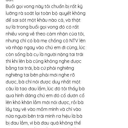
Buổi gọi vong này tôi chuẩn bị rất kỹ 
lưỡng rà soát lại toàn bộ quyết không 
để sai sót một khâu nào cả, và thật 
sự là trong buổi gọi vong đó có rất 
nhiều vong về theo cảm nhận của tôi, 
nhưng chỉ có bà mẹ chồng cô NTV lên 
và nhập ngay vào chú em đi cùng, lúc 
còn sống bà cụ là người nặng tai trái 
thì khi lên bà cũng không nghe được 
bằng tai trái, bà cứ phải nghiêng 
nghiêng tai bên phải mới nghe rõ 
được, bà chỉ nói được duy nhất một 
câu là tao đau lắm, lúc đó tôi thấy bà 
qua hình dáng chú em đó cố dướn cổ 
lên khó khăn lắm mới nói được, rồi bà 
lấy tay vẽ vào mồm mình và chỉ vào 
nửa người bên trái mình ra hiệu là bà 
bị đau lắm, vì bà đau quá không thể 