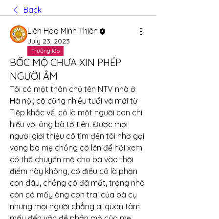
Back
Liên Hoa Minh Thiên
July 23, 2023
Trưởng lão
BỐC MỘ CHƯA XIN PHÉP
NGƯỜI ÂM
Tôi có một thân chủ tên NTV nhà ở 
Hà nội, cô cũng nhiều tuổi và mới từ 
Tiệp khắc về, cô là một người con chí 
hiếu với ông bà tổ tiên. Được mọi 
người giới thiệu cô tìm đến tôi nhờ gọi 
vong bà mẹ chồng cô lên để hỏi xem 
có thể chuyển mộ cho bà vào thời 
điểm này không, có điều cô là phận 
con dâu, chồng cô đã mất, trong nhà 
còn có mấy ông con trai của bà cụ 
nhưng mọi người chẳng ai quan tâm 
mấy đến vấn đề phần mộ của mẹ 