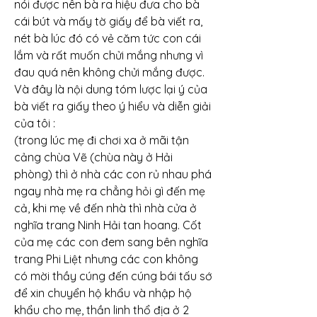
nói được nên bà ra hiệu đưa cho bà 
cái bút và mấy tờ giấy để bà viết ra, 
nét bà lúc đó có vẻ căm tức con cái 
lắm và rất muốn chửi mắng nhưng vì 
đau quá nên không chửi mắng được. 
Và đây là nội dung tóm lược lại ý của 
bà viết ra giấy theo ý hiểu và diễn giải 
của tôi :
(trong lúc mẹ đi chơi xa ở mãi tận 
cảng chùa Vẽ (chùa này ở Hải 
phòng) thì ở nhà các con rủ nhau phá 
ngay nhà mẹ ra chẳng hỏi gì đến mẹ 
cả, khi mẹ về đến nhà thì nhà cửa ở 
nghĩa trang Ninh Hải tan hoang. Cốt 
của mẹ các con đem sang bên nghĩa 
trang Phi Liệt nhưng các con không 
có mời thầy cúng đến cúng bái tấu sớ 
để xin chuyển hộ khẩu và nhập hộ 
khẩu cho mẹ, thần linh thổ địa ở 2 