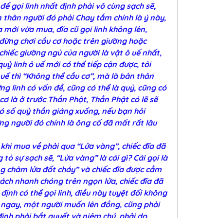
ể gọi linh nhất định phải vô cùng sạch sẽ, 
n thân người đó phải Chay tắm chính là ý này, 
a mới vừa mua, đĩa cũ gọi linh không lên, 
đừng chơi cầu cơ hoặc trên giường hoặc 
chiếc giường ngủ của người là vật ô uế nhất, 
 quỷ linh ô uế mới có thể tiếp cận được, tôi 
uế thì “Không thể cầu cơ”, mà là bản thân 
ng linh có vấn đề, cũng có thể là quỷ, cũng có 
 cơ là ở trước Thần Phật, Thần Phật có lẽ sẽ 
 số quỷ thần giáng xuống, nếu bạn hỏi 
ng người đó chính là ông cố đã mất rất lâu 
 khi mua về phải qua “Lửa vàng”, chiếc đĩa đã 
tỏ sự sạch sẽ, “Lửa vàng” là cái gì? Cái gọi là 
g châm lửa đốt cháy” và chiếc đĩa được cầm 
cách nhanh chóng trên ngọn lửa, chiếc đĩa đã 
ịnh có thể gọi linh, điều này tuyệt đối không 
ết ngay, một người muốn lên đồng, cũng phải 
nh phải bắt quyết và niệm chú, phải do 