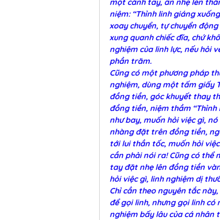
một cánh tay, ấn nhẹ lên thàn
niệm: “Thỉnh linh giáng xuống, 
xoay chuyển, tự chuyển động tớ
xung quanh chiếc đĩa, chứ khô
nghiệm của linh lực, nếu hỏi v
phần trăm.
Cũng có một phương pháp thực
nghiệm, dùng một tấm giấy Th
đồng tiền, góc khuyết thay th
đồng tiền, niệm thầm “Thỉnh l
như bay, muốn hỏi việc gì, nó 
nhàng đặt trên đồng tiền, ngó
tới lui thần tốc, muốn hỏi việc
cần phải nói ra! Cũng có thể
tay đặt nhẹ lên đồng tiền vàn
hỏi việc gì, linh nghiệm dị thư
Chỉ cần theo nguyên tắc này, v
để gọi linh, nhưng gọi linh có 
nghiệm bấy lâu của cá nhân t