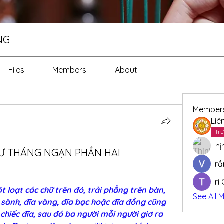
NG
Files
Members
About
Member
Liê
Trư
Thị
LƯ THÁNG NGẠN PHẦN HAI
Trầ
Trí
 loạt các chữ trên đó, trải phẳng trên bàn, 
See All 
sành, đĩa vàng, đĩa bạc hoặc đĩa đồng cũng 
chiếc đĩa, sau đó ba người mỗi người giơ ra 