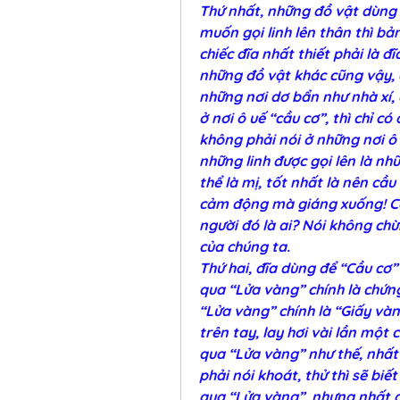
Thứ nhất, những đồ vật dùng đ
muốn gọi linh lên thân thì bả
chiếc đĩa nhất thiết phải là đĩ
những đồ vật khác cũng vậy, 
những nơi dơ bẩn như nhà xí, 
ở nơi ô uế “cầu cơ”, thì chỉ có
không phải nói ở những nơi ô 
những linh được gọi lên là nhữ
thể là mị, tốt nhất là nên cầu
cảm động mà giáng xuống! Có
người đó là ai? Nói không chừ
của chúng ta.
Thứ hai, đĩa dùng để “Cầu cơ”
qua “Lửa vàng” chính là chứng 
“Lửa vàng” chính là “Giấy vàn
trên tay, lay hơi vài lần một 
qua “Lửa vàng” như thế, nhất đ
phải nói khoát, thử thì sẽ bi
qua “Lửa vàng”, nhưng nhất đị