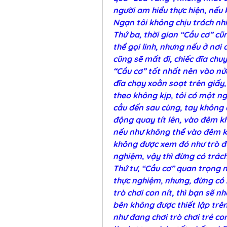
người am hiểu thực hiện, nếu k
Ngạn tôi không chịu trách nh
Thứ ba, thời gian “Cầu cơ” cũ
thể gọi linh, nhưng nếu ở nơi 
cũng sẽ mất đi, chiếc đĩa chu
“Cầu cơ” tốt nhất nên vào nử
đĩa chạy xoằn soạt trên giấy,
theo không kịp, tôi có một ng
cầu đến sau cùng, tay không c
động quay tít lên, vào đêm kh
nếu như không thể vào đêm khu
không được xem đó như trò đù
nghiệm, vậy thì đừng có trách 
Thứ tư, “Cầu cơ” quan trọng n
thực nghiệm, nhưng, đừng có 
trò chơi con nít, thì bạn sẽ nh
bên không được thiết lập trên
như đang chơi trò chơi trẻ co