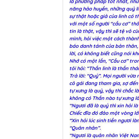
là phương pháp tốt nhất, nhữn
năng hảo huyền, những quỷ lin
sự thật hoặc giả của linh có 
với một số người “cầu cơ” thôn
tin là thật, vậy thì sẽ tệ vô 
mình, hỏi việc một cách thành
báo danh tánh của bản thân, t
lời, có không biết cũng nói kh
Nhớ có một lần, “Cầu cơ” tro
tôi hỏi: “Thần linh là thần t
Trả lời: “Quỷ”. Mọi người vừa n
cô gái đang tham gia, sợ đến 
tự xưng là quỷ, vậy thì chắc là
không có Thần nào tự xưng là
“Ngươi đã là quỷ thì xin hỏi l
Chiếc đĩa đó đảo một vòng lớn
“Xin hỏi lúc sinh tiền ngươi l
“Quân nhân”.
“Ngươi là quân nhân Việt Nam?