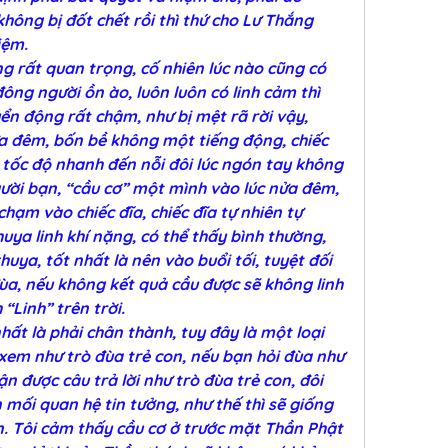
hông bị đốt chết rồi thì thứ cho Lư Thắng 
iệm.
ng rất quan trọng, cố nhiên lúc nào cũng có 
đông người ồn ào, luôn luôn có linh cảm thì 
yển động rất chậm, như bị mệt rã rời vậy, 
a đêm, bốn bề không một tiếng động, chiếc 
 tốc độ nhanh đến nỗi đôi lúc ngón tay không 
ười bạn, “cầu cơ” một mình vào lúc nửa đêm, 
hạm vào chiếc đĩa, chiếc đĩa tự nhiên tự 
uya linh khí nặng, có thể thấy bình thường, 
ya, tốt nhất là nên vào buổi tối, tuyệt đối 
a, nếu không kết quả cầu được sẽ không linh 
“Linh” trên trời.
hất là phải chân thành, tuy đây là một loại 
xem như trò đùa trẻ con, nếu bạn hỏi đùa như 
ận được câu trả lời như trò đùa trẻ con, đôi 
 mối quan hệ tin tưởng, như thế thì sẽ giống 
n. Tôi cảm thấy cầu cơ ở trước mặt Thần Phật 