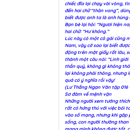
chiếc đĩa lại chạy vài vòng, tì
đến hai chữ “thân vong”, dùng
biết được anh ta là anh hùng 
Bạn bè lại hỏi: “Ngươi hiện nay
hai chữ: “Hư không.”
Lúc này có một cô gái cũng mạ
Nam, vậy cớ sao lại biết được
động trên mặt giấy rất lâu, sa
thành một câu nói: “Linh giới
thần quỷ, không gì không thô
lại không phải thông, nhưng lạ
quá có ý nghĩa rồi vậy!
(Lư Thắng Ngạn Văn tập 016 
Sơ đàm về mệnh vận
Những người xem tướng thích 
rất có hứng thú với việc bói t
vào số mạng, nhưng khi gặp 
sống, con người thường than t
mạng mình không được tốt, có s