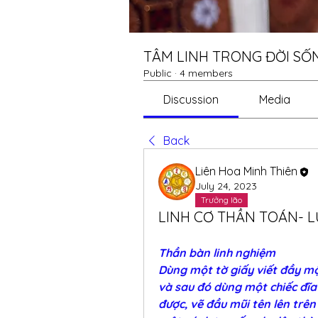
TÂM LINH TRONG ĐỜI SỐ
Public
·
4 members
Discussion
Media
Back
Liên Hoa Minh Thiên
July 24, 2023
Trưởng lão
LINH CƠ THẦN TOÁN- 
Thần bàn linh nghiệm
Dùng một tờ giấy viết đầy một
và sau đó dùng một chiếc đĩa 
được, vẽ đầu mũi tên lên trên 