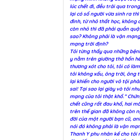
lúc chết đi, đều trải qua tro
lại có số người vừa sinh ra th
đình, từ nhỏ thất học, không 
còn nhỏ thì đã phải quần quậ
sao? Không phải là vận mạng h
mạng trời định?
Tôi từng thấy qua những bện
y nằm trên giường thở hổn hển
thương xót cho tôi, tôi có làm 
tôi không xấu, ông trời, ông t
lại khiến cho người vô tội phả
sai! Tại sao lại giày vò tôi n
mạng của tôi thật khổ.” Chứng
chết cũng rất đau khổ, hai mắt 
trên thế gian đã không còn ng
đời của một người bạn cũ, anh
nói đó không phải là vận mạ
Thanh Y phu nhân kể cho tôi 