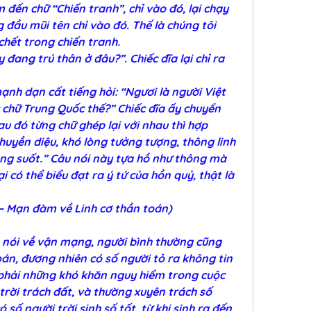
m đến chữ “Chiến tranh”, chỉ vào đó, lại chạy 
 đầu mũi tên chỉ vào đó. Thế là chúng tôi 
chết trong chiến tranh.
 đang trú thân ở đâu?”. Chiếc đĩa lại chỉ ra 
nh dạn cất tiếng hỏi: “Ngươi là người Việt 
 chữ Trung Quốc thế?” Chiếc đĩa ấy chuyển 
u đó từng chữ ghép lại với nhau thì hợp 
 huyền diệu, khó lòng tưởng tượng, thông linh 
ng suốt.” Câu nói này tựa hồ như thông mà 
i có thể biểu đạt ra ý tứ của hồn quỷ, thật là 
– Mạn đàm về Linh cơ thần toán)
nói về vận mạng, người bình thường cũng 
oán, đương nhiên có số người tỏ ra không tin 
phải những khó khăn nguy hiểm trong cuộc 
rời trách đất, và thường xuyên trách số 
ố người trời sinh số tốt, từ khi sinh ra đến 