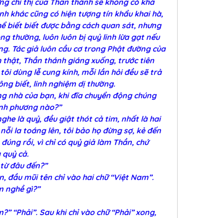
g chỉ thị của Thần thánh sẽ không có khả 
h khác cũng có hiện tượng tín khẩu khai hà, 
thể biết biết được bằng cách quan sát, nhưng 
g thường, luôn luôn bị quỷ linh lừa gạt nếu 
cùng. Tác giả luôn cầu cơ trong Phật đường của 
 thật, Thần thánh giáng xuống, trước tiên 
ôi dùng lễ cung kính, mỗi lần hỏi đều sẽ trả 
ông biết, linh nghiệm dị thường.
ng nhà của bạn, khi đĩa chuyển động chúng 
hánh phương nào?”
ghe là quỷ, đều giật thót cả tim, nhất là hai 
nỗi la toáng lên, tôi bảo họ đừng sợ, kẻ đến 
 đúng rồi, vì chỉ có quỷ giả làm Thần, chứ 
 quỷ cả.
à từ đâu đến?”
, đầu mũi tên chỉ vào hai chữ “Việt Nam”.
àm nghề gì?”
” “Phải”. Sau khi chỉ vào chữ “Phải” xong, 