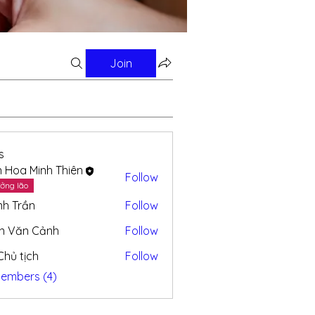
Join
s
n Hoa Minh Thiên
Follow
ởng lão
nh Trần
Follow
n Văn Cảnh
Follow
 Chủ tịch
Follow
Members (4)