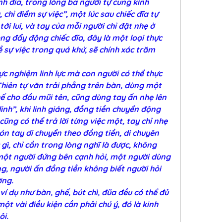
h đĩa, trong lòng ba người tự cung kính 
chỉ điểm sự việc”, một lúc sau chiếc đĩa tự 
i lui, và tay của mỗi người chỉ đặt nhẹ ở 
ng đẩy động chiếc đĩa, đây là một loại thực 
ề sự việc trong quá khứ, sẽ chính xác trăm 
 nghiệm linh lực mà con người có thể thực 
iên tự văn trải phẳng trên bàn, dùng một 
ế cho đầu mũi tên, cũng dùng tay ấn nhẹ lên 
inh”, khi linh giáng, đồng tiền chuyển động 
cũng có thể trả lời từng việc một, tay chỉ nhẹ 
n tay di chuyển theo đồng tiền, di chuyên 
 gì, chỉ cần trong lòng nghĩ là được, không 
 một người đứng bên cạnh hỏi, một người dùng 
g, người ấn đồng tiền không biết người hỏi 
ờng.
í dụ như bàn, ghế, bút chì, đũa đều có thể đủ 
một vài điều kiện cần phải chú ý, đó là kinh 
ôi.