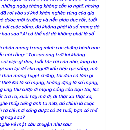
ng những ngày tháng không cần lo nghĩ, nhưng 
ì đã rơi vào sự khó khăn nghèo túng của gia 
có được môi trường và nền giáo dục tốt, tuổi 
t với cuộc sống, đó không phải là số mạng đó 
ay sao? Ai có thể nói đó không phải là số 
h nhân mang trong mình các chứng bệnh nan 
 nói rằng: “Tại sao ông trời lại không 
sai việc gì đâu, tuổi tác tôi còn nhỏ, lòng dạ 
ại sao lại để cho người xấu tiếp tục sống, mà 
i thân mang tuyệt chứng, tôi đâu có làm gì 
hư thế? Đó là số mạng, khẳng địng là số mạng, 
 ung thư cướp đi mạng sống của bạn tôi, lúc 
trơ ra, xuôi tay mà đi, đi thật xa thật xa, 
he thấy tiếng anh ta nữa, đó chính là cuộc 
 ta chỉ mới sống được có 24 tuổi, bạn có thể 
ng hay sao?
nghe về một câu chuyện như sau: