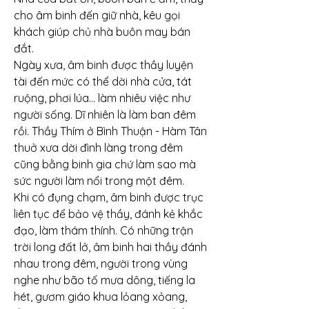
cho âm binh đến giữ nhà, kêu gọi 
khách giúp chủ nhà buôn may bán 
đắt.
Ngày xưa, âm binh được thầy luyện 
tài đến mức có thể dời nhà cửa, tát 
ruộng, phơi lúa... làm nhiêu việc như 
người sống. Dĩ nhiên là làm ban đêm 
rồi. Thầy Thím ở Bình Thuận - Hàm Tân 
thuở xưa dời đình làng trong đêm 
cũng bằng binh gia chứ làm sao mà 
sức người làm nổi trong một đêm.
Khi có đụng chạm, âm binh được trục 
liên tục để bảo vệ thầy, đánh kẻ khắc 
đạo, làm thám thính. Có những trận 
trời long đất lở, âm binh hai thầy đánh 
nhau trong đêm, người trong vùng 
nghe như bão tố mưa dông, tiếng la 
hét, gươm giáo khua lỏang xỏang, 