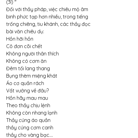
(3l) "
Đối với thầy pháp, việc chiêu mộ âm 
binh phức tạp hơn nhiều, trong tiếng 
trống chiêng, tiu khánh, các thầy đọc 
bài văn chiêu dụ:
Hồn hỡi hồn
Cô đơn cõi chết
Không người thân thích
Không có cơm ăn
Đêm tối lang thang
Bụng thèm miệng khát
Áo cơ quần rách
Vất vưởng về đâu?
Hồn hãy mau mau
Theo thầy chịu lệnh
Không còn nhang lạnh
Thầy cúng áo quần
thầy cúng cơm canh
thầy cho vàng bạc....