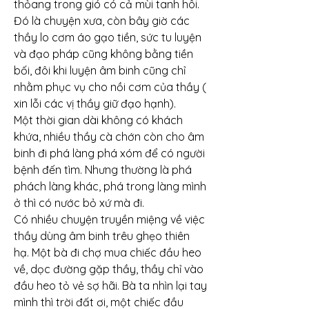
thỏang trong gió có cả mùi tanh hôi. 
Đó là chuyện xưa, còn bây giờ các 
thầy lo cơm áo gạo tiền, sức tu luyện 
và đạo pháp cũng không bằng tiền 
bối, đôi khi luyện âm binh cũng chỉ 
nhằm phục vụ cho nồi cơm của thầy ( 
xin lỗi các vị thầy giữ đạo hạnh).
Một thời gian dài không có khách 
khứa, nhiều thầy cà chớn còn cho âm 
binh đi phá làng phá xóm để có người 
bệnh đến tìm. Nhưng thường là phá 
phách làng khác, phá trong làng mình 
ở thì có nước bỏ xứ mà đi.
Có nhiều chuyện truyền miệng về việc 
thầy dùng âm binh trêu ghẹo thiên 
hạ. Một bà đi chợ mua chiếc đầu heo 
về, dọc đường gặp thầy, thầy chỉ vào 
đầu heo tỏ vẻ sợ hãi. Bà ta nhìn lại tay 
mình thì trời đất ơi, một chiếc đầu 