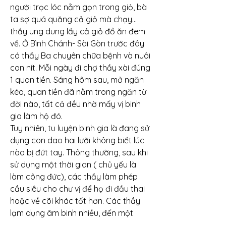
người trọc lóc nằm gọn trong giỏ, bà 
ta sợ quá quăng cả giỏ mà chạy... 
thầy ung dung lấy cả giỏ đồ ăn đem 
về. Ở Bình Chánh- Sài Gòn trước đây 
có thầy Ba chuyên chữa bệnh và nuôi 
con nít. Mỗi ngày đi chợ thầy xài đúng 
1 quan tiền. Sáng hôm sau, mở ngăn 
kéo, quan tiền đã nằm trong ngăn từ 
đời nào, tất cả đều nhờ mấy vị binh 
gia làm hộ đó.
Tuy nhiên, tu luyện binh gia là đang sử 
dụng con dao hai lưỡi không biết lúc 
nào bị đứt tay. Thông thường, sau khi 
sử dụng một thời gian ( chủ yếu là 
làm công đức), các thầy làm phép 
cầu siêu cho chư vị để họ đi đầu thai 
hoặc về cõi khác tốt hơn. Các thầy 
lạm dụng âm binh nhiều, đến một 
ngày nào đó không còn đủ sức khiển 