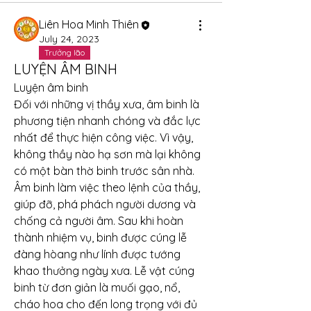
Liên Hoa Minh Thiên
July 24, 2023
Trưởng lão
LUYỆN ÂM BINH
Luyện âm binh
Đối với những vị thầy xưa, âm binh là 
phương tiện nhanh chóng và đắc lực 
nhất để thực hiện công việc. Vì vậy, 
không thầy nào hạ sơn mà lại không 
có một bàn thờ binh trước sân nhà. 
Âm binh làm việc theo lệnh của thầy, 
giúp đỡ, phá phách người dương và 
chống cả người âm. Sau khi hoàn 
thành nhiệm vụ, binh được cúng lễ 
đàng hòang như lính được tướng 
khao thưởng ngày xưa. Lễ vật cúng 
binh từ đơn giản là muối gạo, nổ, 
cháo hoa cho đến long trọng với đủ 