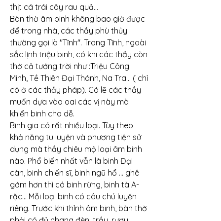
thịt cá trái cây rau quả...
Bàn thờ âm binh không bao giờ được 
để trong nhà, các thầy phù thủy 
thường gọi là "Tĩnh". Trong Tĩnh, ngoài 
sắc lịnh triệu binh, có khi các thầy còn 
thờ cả tướng trời như :Triệu Công 
Minh, Tề Thiên Đại Thánh, Na Tra... ( chỉ 
có ở các thầy pháp). Có lẽ các thầy 
muốn dựa vào oai các vị này mà 
khiển binh cho dễ.
Binh gia có rất nhiều loại. Tùy theo 
khả năng tu luyện và phương tiện sử 
dụng mà thầy chiêu mộ loại âm binh 
nào. Phổ biến nhất vẫn là binh Đại 
càn, binh chiến sĩ, binh ngũ hổ ... ghê 
gớm hơn thì có binh rừng, binh tà A-
rặc... Mỗi loại binh có câu chú luyện 
riêng. Trước khi thỉnh âm binh, bàn thờ 
phải có đủ nhang đèn, trầu, rượu, 