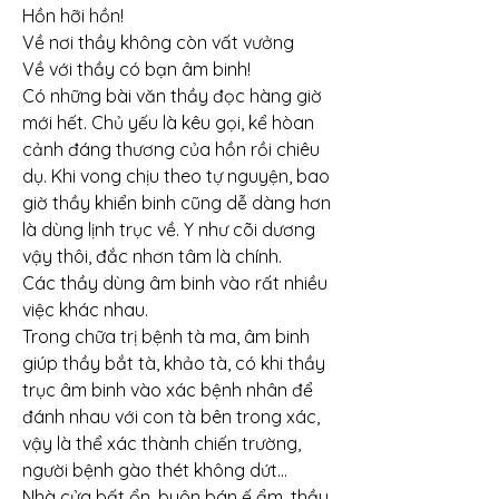
Hồn hỡi hồn!
Về nơi thầy không còn vất vưởng
Về với thầy có bạn âm binh!
Có những bài văn thầy đọc hàng giờ 
mới hết. Chủ yếu là kêu gọi, kể hòan 
cảnh đáng thương của hồn rồi chiêu 
dụ. Khi vong chịu theo tự nguyện, bao 
giờ thầy khiển binh cũng dễ dàng hơn 
là dùng lịnh trục về. Y như cõi dương 
vậy thôi, đắc nhơn tâm là chính.
Các thầy dùng âm binh vào rất nhiều 
việc khác nhau.
Trong chữa trị bệnh tà ma, âm binh 
giúp thầy bắt tà, khảo tà, có khi thầy 
trục âm binh vào xác bệnh nhân để 
đánh nhau với con tà bên trong xác, 
vậy là thể xác thành chiến trường, 
người bệnh gào thét không dứt...
Nhà cửa bất ổn, buôn bán ế ẩm, thầy 