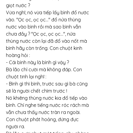
giọt nước ?
Vừa nghĩ, nó vừa tiếp lấy bình đổ nước 
vào. "Ọc ọc, ọc ọc…" đổ nửa thùng 
nước vào bình rồi mà sao bình vẫn 
chưa đầy ? "Ọc ọc, ọc ọc…", nửa 
thùng nước còn lại đã đổ vào nốt mà 
bình hãy còn trống. Con chuột kinh 
hoàng hỏi :
- Cái bình này là bình gì vậy ?
Bà lão chỉ cười mà không đáp. Con 
chuột tinh lại nghĩ :
- Bình gì thì bình, trước sau gì bà cũng 
sẽ là người chết chìm trước !
Nó khiêng thùng nước kia đổ tiếp vào 
bình. Chỉ nghe tiếng nước róc rách mà 
vẫn chưa thấy nước tràn ra ngoài. 
Con chuột phát hoảng, đứng đực 
người ra.