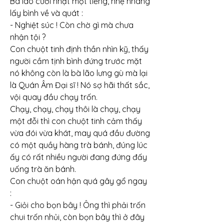
Bà lão cười nhạt một tiếng, nhẹ nhàng 
lấy bình về và quát :
- Nghiệt súc ! Còn chờ gì mà chưa 
nhận tội ?
Con chuột tinh định thần nhìn kỹ, thấy 
người cầm tịnh bình đứng trước mặt 
nó không còn là bà lão lưng gù mà lại 
là Quán Âm Đại sĩ ! Nó sợ hãi thất sắc, 
vội quay đầu chạy trốn.
Chạy, chạy, chạy thôi là chạy, chạy 
một đỗi thì con chuột tinh cảm thấy 
vừa đói vừa khát, may quá đầu đường 
có một quầy hàng trà bánh, đúng lúc 
ấy có rất nhiều người đang đứng đấy 
uống trà ăn bánh.
Con chuột oán hận quá gây gổ ngay 
:
- Giỏi cho bọn bây ! Ông thì phải trốn 
chui trốn nhủi, còn bọn bây thì ở đây 