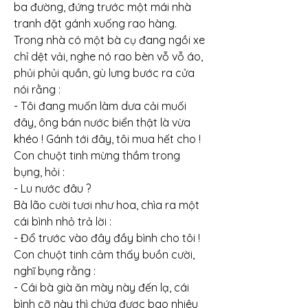
ba đường, đứng trước một mái nhà 
tranh đặt gánh xuống rao hàng. 
Trong nhà có một bà cụ đang ngồi xe 
chỉ dệt vải, nghe nó rao bèn vỗ vỗ áo, 
phủi phủi quần, gù lưng bước ra cửa 
nói rằng :
- Tôi đang muốn làm dưa cải muối 
đây, ông bán nước biển thật là vừa 
khéo ! Gánh tới đây, tôi mua hết cho !
Con chuột tinh mừng thầm trong 
bụng, hỏi :
- Lu nước đâu ?
Bà lão cười tươi như hoa, chìa ra một 
cái bình nhỏ trả lời :
- Đổ trước vào đây đầy bình cho tôi !
Con chuột tinh cảm thấy buồn cười, 
nghĩ bụng rằng :
- Cái bà già ăn mày này đến lạ, cái 
bình cỡ này thì chứa được bao nhiêu 