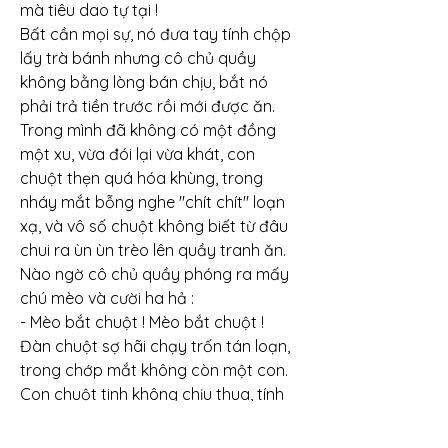
mà tiêu dao tự tại !
Bất cần mọi sự, nó đưa tay tính chộp 
lấy trà bánh nhưng cô chủ quầy 
không bằng lòng bán chịu, bắt nó 
phải trả tiền trước rồi mới được ăn. 
Trong mình đã không có một đồng 
một xu, vừa đói lại vừa khát, con 
chuột thẹn quá hóa khùng, trong 
nháy mắt bỗng nghe "chít chít" loạn 
xạ, và vô số chuột không biết từ đâu 
chui ra ùn ùn trèo lên quầy tranh ăn. 
Nào ngờ cô chủ quầy phóng ra mấy 
chú mèo và cười ha hả :
- Mèo bắt chuột ! Mèo bắt chuột !
Đàn chuột sợ hãi chạy trốn tán loạn, 
trong chớp mắt không còn một con.
Con chuột tinh không chịu thua, tính 
trút cơn giận lên đầu cô chủ, nhưng 
nào ngờ mới nhìn lên thì rõ ràng trước 