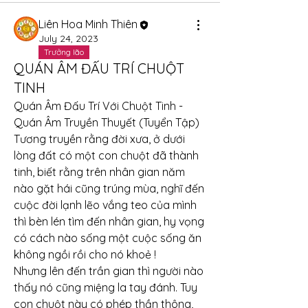
Liên Hoa Minh Thiên
July 24, 2023
Trưởng lão
QUÁN ÂM ĐẤU TRÍ CHUỘT
TINH
Quán Âm Đấu Trí Với Chuột Tinh - 
Quán Âm Truyền Thuyết (Tuyển Tập)
Tương truyền rằng đời xưa, ở dưới 
lòng đất có một con chuột đã thành 
tinh, biết rằng trên nhân gian năm 
nào gặt hái cũng trúng mùa, nghĩ đến 
cuộc đời lạnh lẽo vắng teo của mình 
thì bèn lén tìm đến nhân gian, hy vọng 
có cách nào sống một cuộc sống ăn 
không ngồi rồi cho nó khoẻ !
Nhưng lên đến trần gian thì người nào 
thấy nó cũng miệng la tay đánh. Tuy 
con chuột này có phép thần thông, 