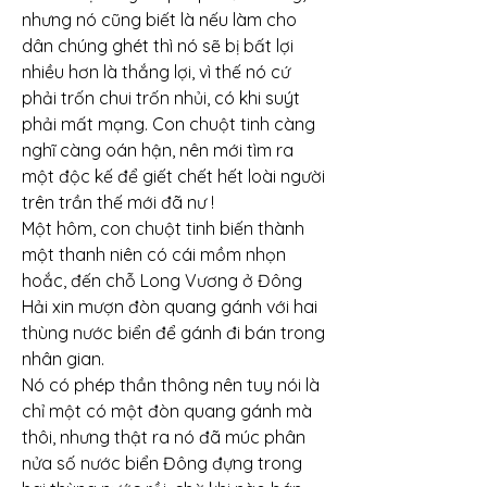
nhưng nó cũng biết là nếu làm cho 
dân chúng ghét thì nó sẽ bị bất lợi 
nhiều hơn là thắng lợi, vì thế nó cứ 
phải trốn chui trốn nhủi, có khi suýt 
phải mất mạng. Con chuột tinh càng 
nghĩ càng oán hận, nên mới tìm ra 
một độc kế để giết chết hết loài người 
trên trần thế mới đã nư !
Một hôm, con chuột tinh biến thành 
một thanh niên có cái mồm nhọn 
hoắc, đến chỗ Long Vương ở Đông 
Hải xin mượn đòn quang gánh với hai 
thùng nước biển để gánh đi bán trong 
nhân gian.
Nó có phép thần thông nên tuy nói là 
chỉ một có một đòn quang gánh mà 
thôi, nhưng thật ra nó đã múc phân 
nửa số nước biển Đông đựng trong 