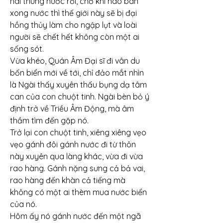
hai thùng nước rồi, chờ khi nào bán 
xong nước thì thế giới này sẽ bị đại 
hồng thủy làm cho ngập lụt và loài 
người sẽ chết hết không còn một ai 
sống sót.
Vừa khéo, Quán Âm Đại sĩ đi vân du 
bốn biển mới về tới, chỉ đảo mắt nhìn 
là Ngài thấy xuyên thấu bụng dạ tâm 
can của con chuột tinh. Ngài bèn bỏ ý 
định trở về Triều Âm Động, mà âm 
thầm tìm đến gặp nó.
Trở lại con chuột tinh, xiêng xiêng vẹo 
vẹo gánh đôi gánh nước đi từ thôn 
này xuyên qua làng khác, vừa đi vừa 
rao hàng. Gánh nặng sưng cả bả vai, 
rao hàng đến khàn cả tiếng mà 
không có một ai thèm mua nước biển 
của nó.
Hôm ấy nó gánh nước đến một ngã 