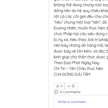
không thể dùng chung một loại 
đồng tiền do hệ quy chiếu khác 
tất cả các cõi giới đều chịu c
“tiêu” chung một loại “tiền”, đ
Đương nhiên, muốn thực hiện đ
chức Pháp hội cầu siêu đúng ch
bi, hỷ xả, hiếu thảo, bài trí p
nên bày những đồ hàng mã, tiề
được bày vẽ tốn kém, và đặc bi
kinh giúp cho thần thức được 
Theo Đạo Phật Ngày Nay
Chí Tín – Yến Châu thực hiện
CUA ĐONG SƯU TẦM
0
0 Comments
Write a comment...