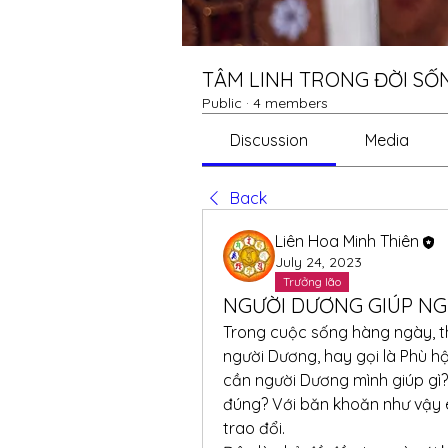
TÂM LINH TRONG ĐỜI SỐ
Public
·
4 members
Discussion
Media
Back
Liên Hoa Minh Thiên
July 24, 2023
Trưởng lão
NGƯỜI DƯƠNG GIÚP NG
Trong cuộc sống hàng ngày, th
người Dương, hay gọi là Phù hộ
cần người Dương mình giúp gì?
đúng? Với băn khoăn như vậy 
trao đổi.