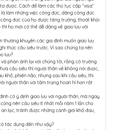
 ta được. Cách để làm các thủ tục cấp “visa” 
h là làm những việc công đức, dâng công đức 
công đức của họ được tăng trưởng, thoát khỏi 
thì họ mới có thể dễ dàng về giao lưu với 
 thường khuyên các gia đình muốn giao lưu 
hi thức cầu siêu trước. Vì sao chúng ta nên 
ao lưu?
và phản ánh lại với chúng tôi, rằng có trường 
hưa cầu siêu thì người thân về không nói được, 
hổ, phiền não, nhưng sau khi cầu siêu, thì 
với người thân với tâm trạng hoan hỉ hơn rất 
đình có ý định giao lưu với người thân, mà ngay 
 cũng nên cầu siêu ít nhất mỗi năm 1 lần cho 
an lạc, tránh được những cảnh giới khổ đau, 
ể có tác dụng đến như vậy?