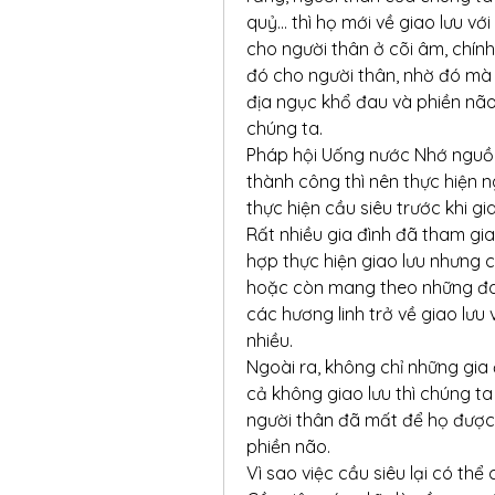
quỷ… thì họ mới về giao lưu với
cho người thân ở cõi âm, chín
đó cho người thân, nhờ đó mà 
địa ngục khổ đau và phiền não 
chúng ta.
Pháp hội Uống nước Nhớ nguồn
thành công thì nên thực hiện ng
thực hiện cầu siêu trước khi gi
Rất nhiều gia đình đã tham gia 
hợp thực hiện giao lưu nhưng c
hoặc còn mang theo những đau k
các hương linh trở về giao lưu 
nhiều.
Ngoài ra, không chỉ những gia 
cả không giao lưu thì chúng ta
người thân đã mất để họ được 
phiền não.
Vì sao việc cầu siêu lại có th