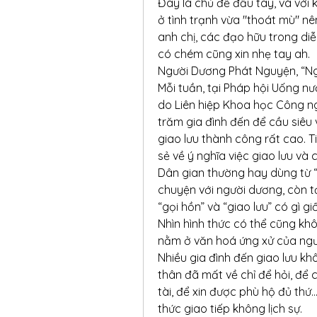
Đây là chủ đề đầu tay, và với k
ở tình trạnh vừa "thoát mù" n
anh chị, các đạo hữu trong diễ
có chém cũng xin nhẹ tay ah.
Người Dương Phát Nguyện, “N
Mỗi tuần, tại Pháp hội Uống nư
do Liên hiệp Khoa học Công ng
trăm gia đình đến để cầu siêu 
giao lưu thành công rất cao. T
sẻ về ý nghĩa việc giao lưu và 
Dân gian thường hay dùng từ “g
chuyện với người dương, còn tại
“gọi hồn” và “giao lưu” có gì 
Nhìn hình thức có thể cũng kh
nằm ở văn hoá ứng xử của ngườ
Nhiều gia đình đến giao lưu kh
thân đã mất về chỉ để hỏi, để c
tài, để xin được phù hộ đủ thứ… 
thức giao tiếp không lịch sự.