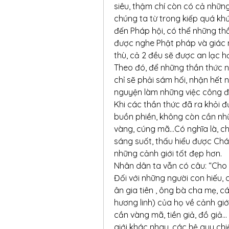
siêu, thậm chí còn có cả những
chúng ta từ trong kiếp quá khứ
đến Pháp hội, có thể những th
được nghe Phật pháp và giác n
thù, cả 2 đều sẽ được an lạc h
Theo đó, để những thần thức n
chỉ sẽ phải sám hối, nhận hết 
nguyện làm những việc công đứ
Khi các thần thức đã ra khỏi đ
buồn phiền, không còn cần nhữ
vàng, cúng mã…Có nghĩa là, c
sáng suốt, thấu hiểu được Chá
những cảnh giới tốt đẹp hơn.
Nhân dân ta vẫn có câu: “Cho
Đối với những người con hiếu, ch
ân gia tiên , ông bà cha mẹ, cá
hương linh) của họ về cảnh giới
cần vàng mã, tiền giả, đồ giả… 
giới khác nhau, các hệ quy ch