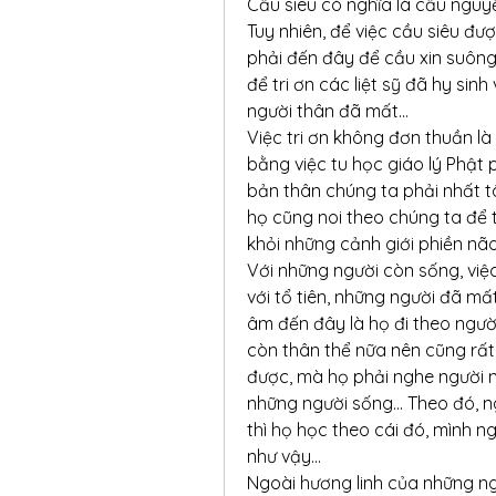
Cầu siêu có nghĩa là cầu nguy
Tuy nhiên, để việc cầu siêu đ
phải đến đây để cầu xin suông
để tri ơn các liệt sỹ đã hy sinh
người thân đã mất…
Việc tri ơn không đơn thuần là 
bằng việc tu học giáo lý Phật 
bản thân chúng ta phải nhất tâ
họ cũng noi theo chúng ta để t
khỏi những cảnh giới phiền nã
Với những người còn sống, việ
với tổ tiên, những người đã mất 
âm đến đây là họ đi theo người
còn thân thể nữa nên cũng rất
được, mà họ phải nghe người n
những người sống… Theo đó, ngư
thì họ học theo cái đó, mình n
như vậy…
Ngoài hương linh của những ng