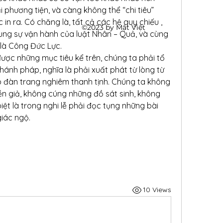
phương tiện, và càng không thể “chi tiêu” 
in ra. Có chăng là, tất cả các hệ quy chiếu , 
©2023 by Mật Việt
hung sự vận hành của luật Nhân – Quả, và cùng 
ó là Công Đức Lực.
ược những mục tiêu kể trên, chúng ta phải tổ 
ánh pháp, nghĩa là phải xuất phát từ lòng từ 
háp đàn trang nghiêm thanh tịnh. Chúng ta không 
n giả, không cúng những đồ sát sinh, không 
ệt là trong nghi lễ phải đọc tụng những bài 
giác ngộ.
10 Views