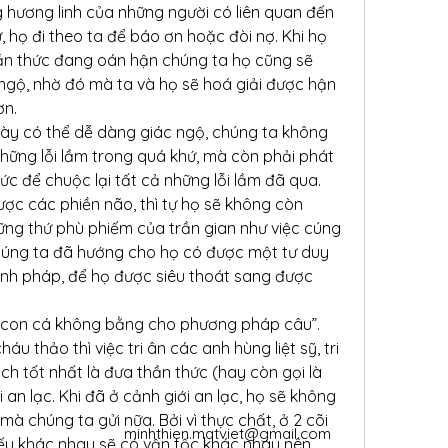
 hương linh của những người có liên quan đến 
, họ đi theo ta để báo ơn hoặc đòi nợ. Khi họ 
ần thức đang oán hận chúng ta họ cũng sẽ 
gộ, nhờ đó mà ta và họ sẽ hoá giải được hận 
ơn.
ày có thể dễ dàng giác ngộ, chúng ta không 
những lỗi lầm trong quá khứ, mà còn phải phát 
c để chuộc lại tất cả những lỗi lầm đã qua.
ược các phiền não, thì tự họ sẽ không còn 
ng thứ phù phiếm của trần gian như việc cúng 
húng ta đã hướng cho họ có được một tư duy 
nh pháp, để họ được siêu thoát sang được 
 con cá không bằng cho phương pháp câu”. 
áu thảo thì việc tri ân các anh hùng liệt sỹ, tri 
ch tốt nhất là đưa thần thức (hay còn gọi là 
 an lạc. Khi đã ở cảnh giới an lạc, họ sẽ không 
mà chúng ta gửi nữa. Bởi vì thực chất, ở 2 cõi 
minhthien.matviet@gmail.com
iếu khác nhau sẽ có vận tốc khác nhau nên 