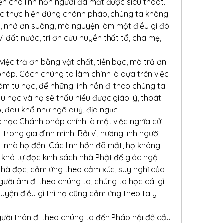
ện cho linh hồn người đã mất được siêu thoát.
ược thực hiện đúng chánh pháp, chúng ta không 
, nhớ ơn suông, mà nguyện làm một điều gì đó 
 vì đất nước, tri ơn cửu huyền thất tổ, cha mẹ, 
việc trả ơn bằng vật chất, tiền bạc, mà trả ơn 
pháp. Cách chúng ta làm chính là dựa trên việc 
m tu học, để những linh hồn đi theo chúng ta 
u học và họ sẽ thấu hiểu được giáo lý, thoát 
o, đau khổ như ngã quỷ, địa ngục…
c học Chánh pháp chính là một việc nghĩa cử 
trong gia đình mình. Bởi vì, hương linh người 
 nhà họ đến. Các linh hồn đã mất, họ không 
 khó tự đọc kinh sách nhà Phật để giác ngộ 
hà đọc, cảm ứng theo cảm xúc, suy nghĩ của 
ời âm đi theo chúng ta, chúng ta học cái gì 
guyện điều gì thì họ cũng cảm ứng theo ta y 
ười thân đi theo chúng ta đến Pháp hội để cầu 