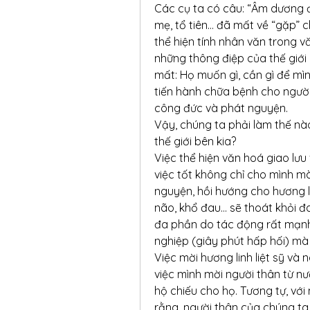
Các cụ ta có câu: “Âm dương đ
mẹ, tổ tiên… đã mất về “gặp” ch
thể hiện tính nhân văn trong vă
những thông điệp của thế giới
mất: Họ muốn gì, cần gì để mìn
tiến hành chữa bệnh cho ngườ
công đức và phát nguyện.
Vậy, chúng ta phải làm thế nà
thế giới bên kia?
Việc thể hiện văn hoá giao lưu 
việc tốt không chỉ cho mình mà
nguyện, hồi hướng cho hương li
não, khổ đau… sẽ thoát khỏi đa
đa phần do tác động rất mạnh
nghiệp (giây phút hấp hối) mà
Việc mời hương linh liệt sỹ và
việc mình mời người thân từ nướ
hộ chiếu cho họ. Tương tự, với 
rằng, người thân của chúng ta 