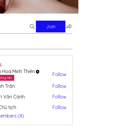
Join
s
n Hoa Minh Thiên
Follow
ởng lão
nh Trần
Follow
n Văn Cảnh
Follow
 Chủ tịch
Follow
Members (4)