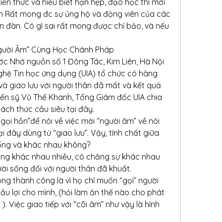
iến thức và hiểu biết hạn hẹp, đạo học thì mới 
ên Rất mong đc sự ủng hộ và động viên của các 
n đàn. Có gì sai rất mong được chỉ bảo, và nếu 
gười Âm” Cùng Học Chánh Pháp
ớc Nhớ nguồn số 1 Đông Tác, Kim Liên, Hà Nội 
hệ Tin học ứng dụng (UIA) tổ chức có hàng 
và giao lưu với người thân đã mất và kết quả 
iến sỹ Vũ Thế Khanh, Tổng Giám đốc UIA chia 
cách thức cầu siêu tại đây.
ọi hồn”để nói về việc mời “người âm” về nói 
 đây dùng từ “giao lưu”. Vậy, tính chất giữa 
giống và khác nhau không?
ông khác nhau nhiều, có chăng sự khác nhau 
i sống đối với người thân đã khuất.
ông thành công là vì họ chỉ muốn “gọi” người 
ầu lợi cho mình, (hỏi làm ăn thế nào cho phát 
). Việc giao tiếp với “cõi âm” như vậy là hình 