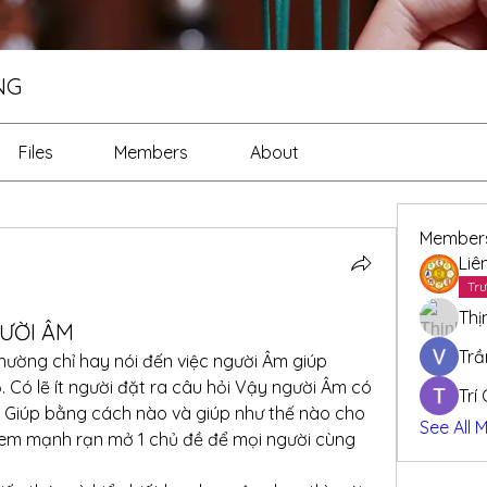
NG
Files
Members
About
Member
Liê
Trư
Thị
ƯỜI ÂM
Trầ
ường chỉ hay nói đến việc người Âm giúp 
. Có lẽ ít người đặt ra câu hỏi Vậy người Âm có 
Trí
 Giúp bằng cách nào và giúp như thế nào cho 
See All 
em mạnh rạn mở 1 chủ đề để mọi người cùng 