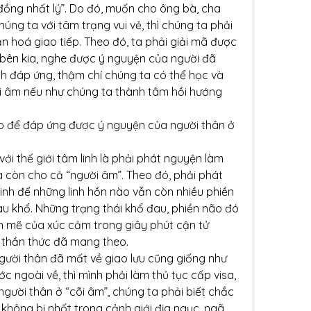
ồng nhất lý”. Do đó, muốn cho ông bà, cha 
úng ta với tâm trạng vui vẻ, thì chúng ta phải 
n hoá giao tiếp. Theo đó, ta phải giải mã được 
 bên kia, nghe được ý nguyện của người đã 
h đáp ứng, thậm chí chúng ta có thể học và 
i âm nếu như chúng ta thành tâm hồi hướng 
o để đáp ứng được ý nguyện của người thân ở 
với thế giới tâm linh là phải phát nguyện làm 
 còn cho cả “người âm”. Theo đó, phải phát 
nh để những linh hồn nào vẫn còn nhiều phiền 
u khổ. Những trạng thái khổ đau, phiền não đó 
 mẽ của xúc cảm trong giây phút cận tử 
 thần thức đã mang theo.
 người thân đã mất về giao lưu cũng giống như 
c ngoài về, thì mình phải làm thủ tục cấp visa, 
người thân ở “cõi âm”, chúng ta phải biết chắc 
không bị nhốt trong cảnh giới địa ngục, ngã 