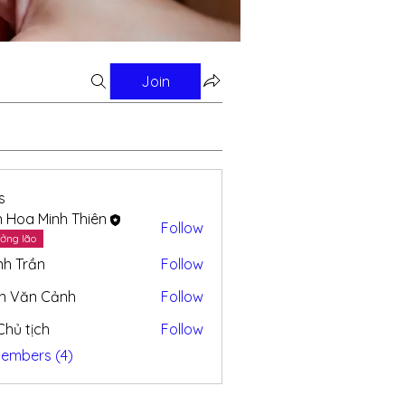
Join
s
n Hoa Minh Thiên
Follow
ởng lão
nh Trần
Follow
n Văn Cảnh
Follow
 Chủ tịch
Follow
Members (4)