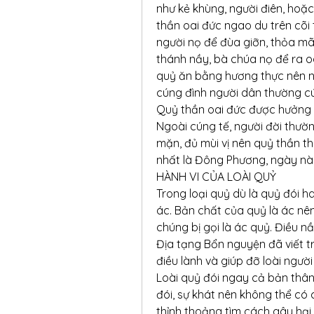
như kẻ khùng, người điên, hoặc
thần oai đức ngao du trên cõi 
người nọ để đùa giỡn, thỏa mãn
thánh nầy, bà chúa nọ để ra oai
quỷ ăn bằng hương thực nên nhữ
cúng đình người dân thường cú
Quỷ thần oai đức được hưởng m
Ngoài cúng tế, người đời thường
mặn, đủ mùi vị nên quỷ thần th
nhất là Đông Phương, ngày n
HÀNH VI CỦA LOÀI QUỶ
Trong loại quỷ dù là quỷ đói h
ác. Bản chất của quỷ là ác nên
chúng bị gọi là ác quỷ. Điều 
Địa tạng Bổn nguyện đã viết tr
điều lành và giúp đỡ loài người
Loài quỷ đói ngay cả bản thân 
đói, sự khát nên không thể có c
thỉnh thoảng tìm cách gây hại