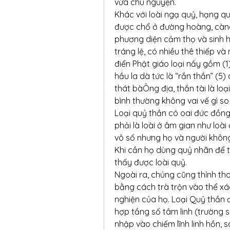
vừa chú nguyện.
Khác với loài ngạ quỷ, hạng qu
được chổ ở đường hoàng, càng
phương diện cảm thọ và sinh ho
tráng lệ, có nhiều thê thiếp và
điển Phật giáo loại nầy gồm (1)
hầu la dà tức là “rắn thần” (5) a
thát bàÔng địa, thần tài là loạ
bình thường không vai vế gì s
Loại quỷ thần có oai đức đồng 
phải là loài ở âm gian như loài 
vô số nhưng họ và người không 
Khi cần họ dùng quỷ nhãn để t
thấy được loài quỷ.
Ngoài ra, chúng cũng thỉnh tho
bằng cách trà trộn vào thể xá
nghiện của họ. Loại Quỷ thần đô
hợp tầng số tâm linh (trường 
nhập vào chiếm lĩnh linh hồn, s