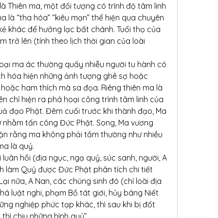
à Thiên ma, một đối tượng có trình độ tâm linh 
a là “tha hóa” “kiêu mạn” thể hiện qua chuyên 
ẻ khác để hưởng lạc bất chánh. Tuổi thọ của 
trở lên (tính theo lịch thời gian của loài 
Loại ma ác thường quấy nhiễu người tu hành có 
ch hóa hiện những ảnh tượng ghê sợ hoặc 
 hoặc ham thích mà sa đọa. Riêng thiên ma là 
ên chỉ hiện ra phá hoại công trình tâm linh của 
uả đạo Phật. Đêm cuối trước khi thành đạo, Ma 
ứ nhằm tấn công Đức Phật. Song, Ma vương 
luận rằng ma không phải tầm thường như nhiều 
ma là quỷ.
 luân hồi (địa ngục, ngạ quỷ, súc sanh, người, A 
inh làm Quỷ được Đức Phật phân tích chi tiết 
Lại nữa, A Nan, các chúng sinh đó (chỉ loài địa 
á luật nghi, phạm Bồ tát giới, hủy báng Niết 
g nghiệp phức tạp khác, thì sau khi bị đốt 
, thì chịu những hình quỷ”.