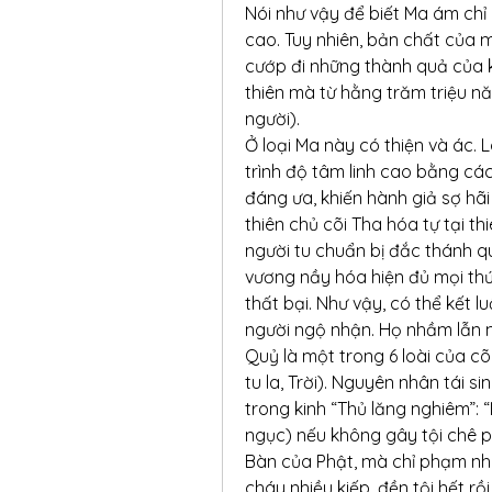
Nói như vậy để biết Ma ám chỉ l
cao. Tuy nhiên, bản chất của m
cướp đi những thành quả của k
thiên mà từ hằng trăm triệu năm 
người).
Ở loại Ma này có thiện và ác. 
trình độ tâm linh cao bằng cá
đáng ưa, khiến hành giả sợ hãi
thiên chủ cõi Tha hóa tự tại thi
người tu chuẩn bị đắc thánh q
vương nầy hóa hiện đủ mọi th
thất bại. Như vậy, có thể kết 
người ngộ nhận. Họ nhầm lẫn 
Quỷ là một trong 6 loài của cõi
tu la, Trời). Nguyên nhân tái s
trong kinh “Thủ lăng nghiêm”: “
ngục) nếu không gây tội chê ph
Bàn của Phật, mà chỉ phạm nhữn
cháy nhiều kiếp, đền tội hết rồi