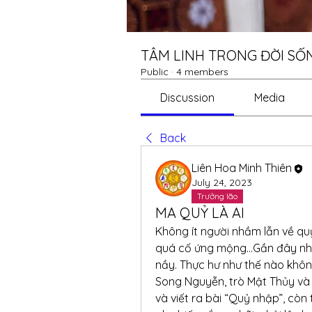
TÂM LINH TRONG ĐỜI SỐ
Public
·
4 members
Discussion
Media
Back
Liên Hoa Minh Thiên
July 24, 2023
Trưởng lão
MA QUỶ LÀ AI
Không ít người nhầm lẫn về qu
quá cố ứng mộng…Gần đây nhữn
nầy. Thực hư như thế nào không
Song Nguyễn, trò Mật Thủy và 
và viết ra bài “Quỷ nhập”, còn 