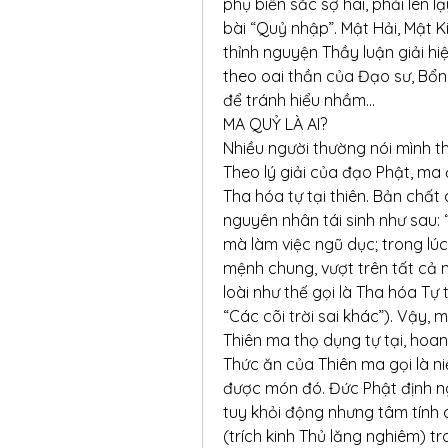
phụ biến sắc sợ hãi, phải lên 
bài “Quỷ nhập”. Mật Hải, Mật K
thỉnh nguyện Thầy luận giải hi
theo oai thần của Đạo sư, Bổn t
để tránh hiểu nhầm…
MA QUỶ LÀ AI?
Nhiều người thường nói mình t
Theo lý giải của đạo Phật, ma ở
Tha hóa tự tại thiên. Bản chất
nguyên nhân tái sinh như sau: 
mà làm việc ngũ dục; trong lúc l
mệnh chung, vượt trên tất cả 
loài như thế gọi là Tha hóa Tự t
“Các cõi trời sai khác”). Vậy, ma 
Thiên ma thọ dụng tự tại, hoan 
Thức ăn của Thiên ma gọi là ni
được món đó. Đức Phật định ngh
tuy khỏi động nhưng tâm tính cò
(trích kinh Thủ lăng nghiêm) t