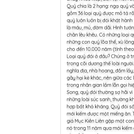
Quỷ chia là 2 hạng: ngạ quỷ và
gồm 36 loại quỷ được mô tả rõ
quỷ luôn luôn bị đói khát hành 
là máu, mủ, đờm dãi. Hình tướn
chân lêu khêu. Có những loại q
những con quỷ lõa thể, xù lông
cho đến 10.000 năm (tính theo l
Loại quỷ đói ở đâu? Chúng ở tr
trong cõi dương thế loài ngườ
nghĩa địa, nhà hoang, đầm lầy,
gây hại kẻ khác, nên giữa các 
trong nhân gian lầm lẫn gọi hi
Song, quỷ đói thường sợ hãi vì
những loài súc sanh, thường kh
hợp bất khả kháng. Quỷ đói số
mới kiếm được một miếng ăn. Tr
giả Mục Kiền Liên gặp một co
nó trong 11 năm qua mới kiếm đ