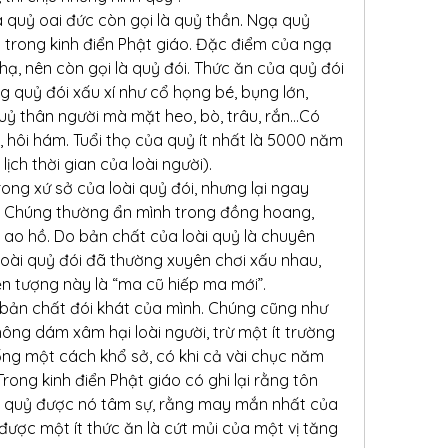
 quỷ oai đức còn gọi là quỷ thần. Ngạ quỷ 
 trong kinh điển Phật giáo. Đặc điểm của ngạ 
hạ, nên còn gọi là quỷ đói. Thức ăn của quỷ đói 
g quỷ đói xấu xí như cổ họng bé, bụng lớn, 
uỷ thân người mà mặt heo, bò, trâu, rắn…Có 
, hôi hám. Tuổi thọ của quỷ ít nhất là 5000 năm 
ịch thời gian của loài người).
ong xứ sở của loài quỷ đói, nhưng lại ngay 
i. Chúng thường ẩn mình trong đồng hoang, 
 ao hồ. Do bản chất của loài quỷ là chuyên 
loài quỷ đói đã thường xuyên chơi xấu nhau, 
ện tượng này là “ma cũ hiếp ma mới”.
 bản chất đói khát của mình. Chúng cũng như 
ông dám xâm hại loài người, trừ một ít trường 
ng một cách khổ sở, có khi cả vài chục năm 
ong kinh điển Phật giáo có ghi lại rằng tôn 
n quỷ được nó tâm sự, rằng may mắn nhất của 
ược một ít thức ăn là cứt mủi của một vị tăng 