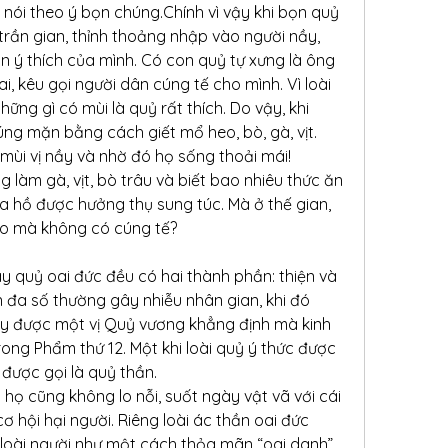
 nói theo ý bọn chúng.Chính vì vậy khi bọn quỷ 
trần gian, thỉnh thoảng nhập vào người nầy, 
 ý thích của mình. Có con quỷ tự xưng là ông 
, kêu gọi người dân cúng tế cho mình. Vì loài 
ng gì có mùi là quỷ rất thích. Do vậy, khi 
ng mặn bằng cách giết mổ heo, bò, gà, vịt. 
ùi vị nầy và nhờ đó họ sống thoải mái!
 làm gà, vịt, bò trâu và biết bao nhiêu thức ăn 
a hồ được hưởng thụ sung túc. Mà ở thế gian, 
ào mà không có cúng tế?
ay quỷ oai đức đều có hai thành phần: thiện và 
 đa số thường gây nhiễu nhân gian, khi đó 
nầy được một vị Quỷ vương khẳng định mà kinh 
ong Phẩm thứ 12. Một khi loài quỷ ý thức được 
 được gọi là quỷ thần.
họ cũng không lo nỗi, suốt ngày vật vã với cái 
ơ hội hại người. Riêng loài ác thần oai đức 
 loài người như một cách thỏa mãn “oai danh” 