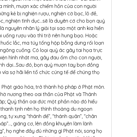
a mình, mượn xác chiếm hồn của con người 
ng kẻ bị nghiện rượu, nghiện cờ bạc, lô đề, 
c, nghiện tình dục…sẽ là duyên cớ cho bọn quỷ 
 nguyên nhân lý giải tại sao một anh kia hiền 
i uống rượu vào thì trở nên hung bạo. Hoặc 
 thuốc lắc, ma túy tổng hộp bỗng dưng rối loạn 
ngông cuồng. Có loại quỷ ác gây tai họa trực 
iện hình nhát ma, gây đau ốm cho con người, 
ệnh dại…Sau đó, bọn quỷ mượn tay bọn đồng 
vía sợ hãi liền tổ chức cúng tế để chúng thọ 
Phật giáo hóa, trở thành hộ pháp ở Phật môn. 
hờ nương theo oai thần của Phật và Thánh 
p; Quỷ thần oai đức một phần nào đó hiểu 
 thanh tịnh nên họ thỉnh thoảng du ngoạn 
g, tự xưng “thánh đế”, “thánh quân”, “chân 
pháp”…, giáng cơ, lên đồng khuyên làm lành 
ng”, họ nghe đầy đủ những gì Phật nói, song họ 