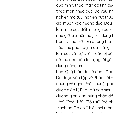
của mình, thỏa mãn ác tính củ
thỏa mãn nhục dục. Do vậy, nhữ
nghiện ma túy, nghiện hút thuố
đói mượn xác hưởng dục. Đây là
lành như cục đất, nhưng sau kh
như giới trẻ hiện nay, khi dùng
hành vi mà trở nên buông thả, 
tiếp như phá hoại mùa màng, h
làm súc vật tự chết hoặc bị b
cốt hù dọa dân lành, người yếu 
dụng bằng mùi.
Loại Quỷ thần đa số được Đức 
Do được vân tập về Pháp hội n
chúng về nghe Phật thuyết phá
được giáo lý Phật đà cao siêu,
dương gian, cao hứng nhập đồn
tiên”, “Phật bà”, “Bồ tát”, “hộ 
tránh ác. Do có “thiên nhỉ thô