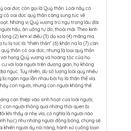
ỷ oai đức còn gọi là Quỷ thần. Loài nầy có 
 có oai đức quỷ thần càng sung túc về 
ạt. Những vị Quỷ vương trú ngụ trong lâu đài 
 người hầu, ăn uống tự do, thoải mái. Theo kinh 
 long (2) kim xí điểu (3) dạ xoa (4) mãng ma 
 tu la tức là “thiên thần” (6) khẩn na la (7) càn 
i quỷ thần có oai đức, nhưng là loại quỷ thần 
o với hạng Quỷ vương và hoàng tộc của họ. 
cư với loài người trên dương gian, họ không 
địa ngục. Tuy nhiên, dù số lượng loài quỷ nhiều 
bị ngăn ngại lẫn nhau bởi họ là thân thể vía. 
hấy con người, nhưng con người không thể 
ảng can thiệp vào sinh hoạt của loài người, 
c con người thông qua những thói quen bị 
i khi thấy ai nhẹ vía, có nghĩa là người nào 
sinh học) như những người đồng bóng, chúng sẽ 
ai khiến người ấy nói năng, hành xử cuồng loạn 