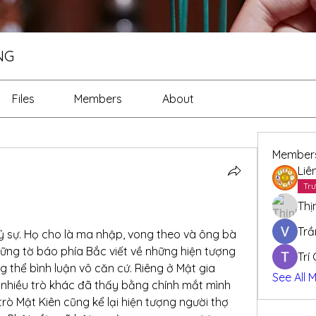
NG
Files
Members
About
Member
Liê
Trư
Thị
Trầ
ỷ sự. Họ cho là ma nhập, vong theo và ông bà 
g tờ báo phía Bắc viết về những hiện tượng 
Trí
 thể bình luận vô căn cứ. Riêng ở Mật gia 
See All 
nhiều trò khác đã thấy bằng chính mắt mình 
trò Mật Kiên cũng kể lại hiện tượng người thợ 