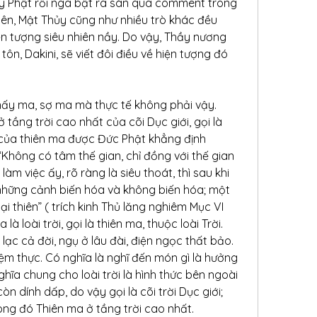
lạy Phật rồi ngã bật ra sàn qua comment trong 
iên, Mật Thủy cũng như nhiều trò khác đều 
ện tượng siêu nhiên nầy. Do vậy, Thầy nương 
ôn, Dakini, sẽ viết đôi điều về hiện tượng đó 
hấy ma, sợ ma mà thực tế không phải vậy. 
 tầng trời cao nhất của cõi Dục giới, gọi là 
 của thiên ma được Đức Phật khẳng định 
“Không có tâm thế gian, chỉ đồng với thế gian 
àm việc ấy, rõ ràng là siêu thoát, thì sau khi 
những cảnh biến hóa và không biến hóa; một 
ại thiên” ( trích kinh Thủ lăng nghiêm Mục VI 
là loài trời, gọi là thiên ma, thuộc loài Trời. 
lạc cả đời, ngụ ở lâu đài, điện ngọc thất bảo. 
ệm thực. Có nghĩa là nghĩ đến món gì là hưởng 
ĩa chung cho loài trời là hình thức bên ngoài 
n dính dấp, do vậy gọi là cõi trời Dục giới;
rong đó Thiên ma ở tầng trời cao nhất.