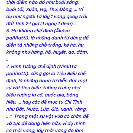
thời điểm nào đó như buổi sáng, 
buổi tối, Xuân, Hạ, Thu, Ðông, ... Ví 
dụ như người ta lấy 1 vòng quay trái 
đất tính 24 giờ (1 ngày 1 đêm)...
6. Hư không chế định (Ākāsa 
paññatti): là những danh từ dùng để 
diễn tả những chỗ trống, kẻ hở, hư 
không như hang, hố, huyệt, ao, đầm, 
..
7. Hình tướng chế định (Nimitta 
paññatti): cũng gọi là Tiêu Biểu chế 
định, là những danh từ diễn đạt một 
sự vật tiêu biểu, tượng trưng như 
biểu tượng lá cờ, quốc gia, bảng 
hiệu, ... hay các đề mục tu Chỉ Tịnh 
như Ðất, Nước, Lửa, Gió, xanh, vàng, 
...*  Trong một sự vật vừa có chân đế 
và tục đế đang hiện hữu, ví dụ mình 
có thỏi vàng, lấy thỏi vàng đó làm 