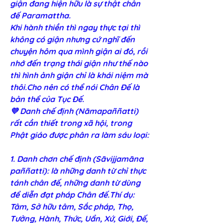
giận đang hiện hữu là sự thật chân 
đế Paramattha.
Khi hành thiền thì ngay thực tại thì 
không có giận nhưng cứ nghĩ đến 
chuyện hôm qua mình giận ai đó, rồi 
nhớ đến trạng thái giận như thế nào 
thì hình ảnh giận chỉ là khái niệm mà 
thôi.
Cho nên có thể nói Chân Đế là 
bản thể của Tục Đế.
💜 Danh chế định (Nāmapaññatti) 
rất cần thiết trong xã hội, trong 
Phật giáo được phân ra làm sáu loại:
1. Danh chơn chế định (Sāvijjamāna 
paññatti): là những danh từ chỉ thực 
tánh chân đế, những danh từ dùng 
để diễn đạt pháp Chân đế.Thí dụ: 
Tâm, Sở hữu tâm, Sắc pháp, Thọ, 
Tưởng, Hành, Thức, Uẩn, Xứ, Giới, Ðế, 