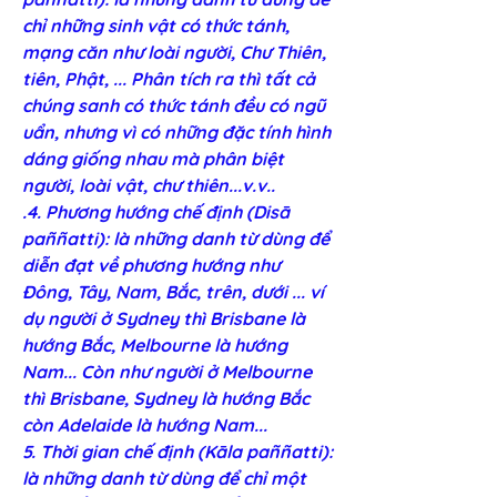
chỉ những sinh vật có thức tánh, 
mạng căn như loài người, Chư Thiên, 
tiên, Phật, ... Phân tích ra thì tất cả 
chúng sanh có thức tánh đều có ngũ 
uẩn, nhưng vì có những đặc tính hình 
dáng giống nhau mà phân biệt 
người, loài vật, chư thiên...v.v..
.4. Phương hướng chế định (Disā 
paññatti): là những danh từ dùng để 
diễn đạt về phương hướng như 
Ðông, Tây, Nam, Bắc, trên, dưới ... ví 
dụ người ở Sydney thì Brisbane là 
hướng Bắc, Melbourne là hướng 
Nam... Còn như người ở Melbourne 
thì Brisbane, Sydney là hướng Bắc 
còn Adelaide là hướng Nam...
5. Thời gian chế định (Kāla paññatti): 
là những danh từ dùng để chỉ một 