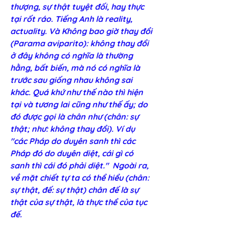
thượng, sự thật tuyệt đối, hay thực 
tại rốt ráo. Tiếng Anh là reality, 
actuality. Và Không bao giờ thay đổi 
(Parama aviparito): không thay đổi 
ở đây không có nghĩa là thường 
hằng, bất biến, mà nó có nghĩa là 
trước sau giống nhau không sai 
khác. Quá khứ như thế nào thì hiện 
tại và tương lai cũng như thế ấy; do 
đó được gọi là chân như (chân: sự 
thật; như: không thay đổi). Ví dụ 
"các Pháp do duyên sanh thì các 
Pháp đó do duyên diệt, cái gì có 
sanh thì cái đó phải diệt."  Ngoài ra, 
về mặt chiết tự ta có thể hiểu (chân: 
sự thật, đế: sự thật) chân đế là sự 
thật của sự thật, là thực thể của tục 
đế.  