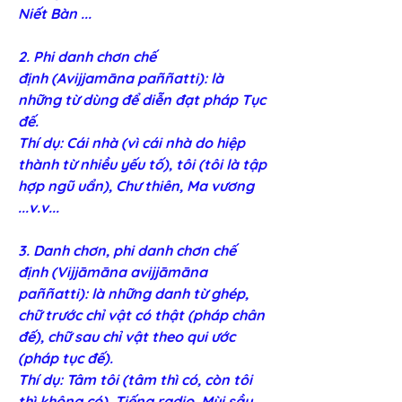
Niết Bàn ...
2. Phi danh chơn chế 
định (Avijjamāna paññatti): là 
những từ dùng để diễn đạt pháp Tục 
đế. 
Thí dụ: Cái nhà (vì cái nhà do hiệp 
thành từ nhiều yếu tố), tôi (tôi là tập 
hợp ngũ uẩn), Chư thiên, Ma vương 
...v.v...
3. Danh chơn, phi danh chơn chế 
định (Vijjāmāna avijjāmāna 
paññatti): là những danh từ ghép, 
chữ trước chỉ vật có thật (pháp chân 
đế), chữ sau chỉ vật theo qui ước 
(pháp tục đế). 
Thí dụ: Tâm tôi (tâm thì có, còn tôi 
thì không có), Tiếng radio, Mùi sầu 