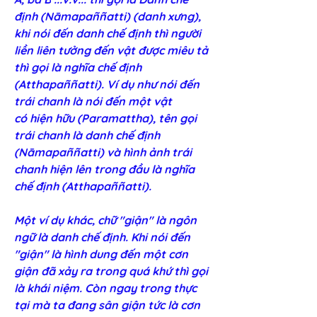
định (Nāmapaññatti) (danh xưng), 
khi nói đến danh chế định thì người 
liền liên tưởng đến vật được miêu tả 
thì gọi là nghĩa chế định 
(Atthapaññatti). Ví dụ như nói đến 
trái chanh là nói đến một vật 
có hiện hữu (Paramattha), tên gọi 
trái chanh là danh chế định 
(Nāmapaññatti) và hình ảnh trái 
chanh hiện lên trong đầu là nghĩa 
chế định (Atthapaññatti). 
Một ví dụ khác, chữ "giận" là ngôn 
ngữ là 
danh chế định. Khi nói đến 
"giận" là hình dung đến một cơn 
giận đã xảy ra trong quá khứ thì gọi 
là khái niệm. Còn ngay trong thực 
tại mà ta đang sân giận tức là cơn 