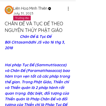
Liên Hoa Minh Thiên
July 31, 2023
Trưởng lão
CHÂN ĐẾ VÀ TỤC ĐẾ THEO
NGUYÊN THỦY PHẬT GIÁO
                Chân Đế & Tục Đế
Bởi 
Cittasamādhi JS
 vào 16 thg 3, 
2018
Hai pháp Tục Ðế (Sammuttisacca) 
và Chân Ðế (Paramatthasacca) bao 
hàm trọn vẹn tất cả các pháp trong 
thế gian. Trong Phật Giáo, Thiền chỉ 
và Thiền quán là 2 pháp hành rất 
quan trọng. Đặc biệt, đối tượng của 
Thiền quán là Pháp Chân Đế và đối 
tượng của Thiền chỉ là Pháp Tục Đế 