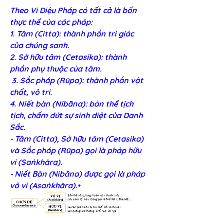
Theo Vi Diệu Pháp có tất cả là bốn 
thực thể của các pháp:    
1. Tâm (Citta): thành phần tri giác 
của chúng sanh.    
2. Sở hữu tâm (Cetasika): thành 
phần phụ thuộc của tâm.   
 3. Sắc pháp (Rūpa): thành phần vật 
chất, vô tri.    
4. Niết bàn (Nibāna): bản thể tịch 
tịch, chấm dứt sự sinh diệt của Danh 
Sắc.   
- Tâm (Citta), Sở hữu tâm (Cetasika) 
và Sắc pháp (Rūpa) gọi là pháp hữu 
vi (Saṅkhāra).   
- Niết Bàn (Nibāna) được gọi là pháp 
vô vi (Asaṅkhāra).• 