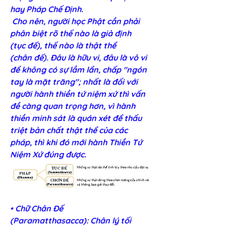
hay Pháp Chế Định.
 Cho nên, n
gười học Phật cần phải 
phân biệt rõ thế nào là giả định 
(t
ục đế)
, thế nào là thật thể 
(c
hân đế)
. Ðâu là hữu vi, đâu là vô vi 
để không có sự lầm lẩn, chấp "ngón 
tay là mặt trăng"; nhất là đối với 
người hành thiền tứ niệm xứ thì vấn 
đề càng quan trọng hơn, vì hành 
thiền minh sát là quán xét để thấu 
triệt bản chất thật thể của các 
pháp, thì khi đó mới hành Thiền Tứ 
Niệm Xứ đúng được.
• Chữ Chân Đế 
(Paramatthasacca): Chân lý tối 