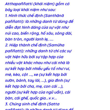
Atthapaññatti (khái niệm) gồm có 
bảy loại khái niệm như sau:
1. Hình thức chế định (Santhānā 
paññatti): là những danh từ dùng để 
diễn đạt hình dáng của sự vật như 
núi cao, biển rộng, hố sâu, sông dài, 
bàn tròn, người lanh lẹ, ....
2. Hiệp thành chế định (Samūha 
paññatti): những danh từ chỉ các sự 
vật hiện hữu bởi sự tập hợp của 
nhiều vật khác nhau như cái nhà là 
sự kết hợp bởi nhiều yếu tố như rui, 
mè, kèo, cột ..., xe (sự kết hợp bởi 
sườn, bánh, tay lái, ...), gia đình (sự 
kết hợp bởi cha, mẹ, con cái ...), 
người (sự kết hợp của ngũ uẩn), cái 
bàn, cái ghế, quốc gia...v.v...
3. Chúng sinh chế định (Satta 
paññatti): là những danh từ dùng để 