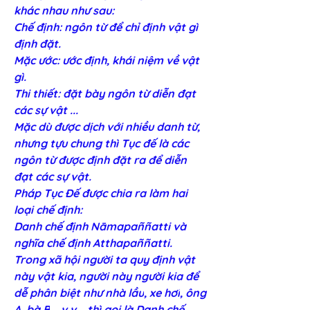
khác nhau như sau:
Chế định: ngôn từ để chỉ định vật gì 
định đặt.
Mặc ước: ước định, khái niệm về vật 
gì.
Thi thiết: đặt bày ngôn từ diễn đạt 
các sự vật ...
Mặc dù được dịch với nhiều danh từ, 
nhưng tựu chung thì Tục đế là các 
ngôn từ được định đặt ra để diễn 
đạt các sự vật. 
Pháp Tục Ðế được chia ra làm hai 
loại chế định: 
Danh chế định Nāmapaññatti và 
nghĩa chế định Atthapaññatti.
Trong xã hội người ta quy định vật 
này vật kia, người này người kia để 
dễ phân biệt như nhà l
ầu
, xe h
ơi
, 
ông 
A, bà B
 ...v.v... thì gọi là 
Danh chế 