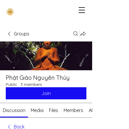
Groups
Phật Giáo Nguyên Thủy
Public
·
3 members
Join
Discussion
Media
Files
Members
About
Back