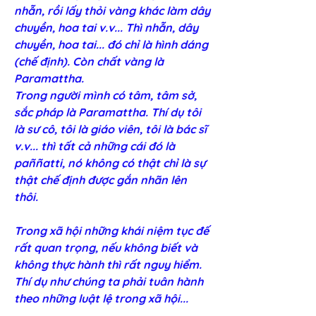
nhẫn, rồi lấy thỏi vàng khác làm dây 
chuyền, hoa tai v.v... Thì nhẫn, dây 
chuyền, hoa tai... đó chỉ là hình dáng 
(chế định). Còn chất vàng là 
Paramattha.
Trong người mình có tâm, tâm sở, 
sắc pháp là Paramattha. Thí dụ tôi 
là sư cô, tôi là giáo viên, tôi là bác sĩ 
v.v... thì tất cả những cái đó là 
paññatti, nó không có thật chỉ là sự 
thật chế định được gắn nhãn lên 
thôi. 
Trong xã hội những khái niệm tục đế 
rất quan trọng, nếu không biết và 
không thực hành thì rất nguy hiểm. 
Thí dụ như chúng ta phải tuân hành 
theo những luật lệ trong xã hội... 
Mặc dù biết đó là chế định nhưng vì 