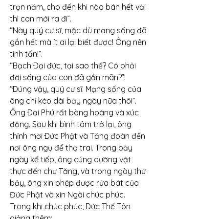
trọn năm, cho đến khi nào bán hết vải 
thì con mới ra đi”.
“Này quý cư sĩ, mặc dù mạng sống đã 
gần hết mà ít ai lại biết được! Ông nên 
tinh tấn!”.
“Bạch Ðại đức, tại sao thế? Có phải 
đời sống của con đã gần mãn?”.
“Ðúng vậy, quý cư sĩ. Mạng sống của 
ông chỉ kéo dài bảy ngày nữa thôi”.
Ông Ðại Phú rất bàng hoàng và xúc 
động. Sau khi bình tâm trở lại, ông 
thỉnh mời Ðức Phật và Tăng đoàn đến 
nơi ông ngụ để thọ trai. Trong bảy 
ngày kế tiếp, ông cúng dường vật 
thực đến chư Tăng, và trong ngày thứ 
bảy, ông xin phép được rửa bát của 
Đức Phật và xin Ngài chúc phúc. 
Trong khi chúc phúc, Ðức Thế Tôn 
giảng thêm: