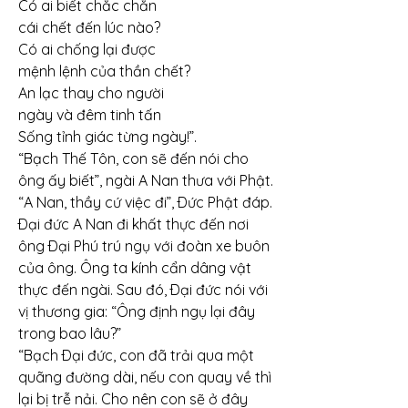
Có ai biết chắc chắn
cái chết đến lúc nào?
Có ai chống lại được
mệnh lệnh của thần chết?
An lạc thay cho người
ngày và đêm tinh tấn
Sống tỉnh giác từng ngày!”.
“Bạch Thế Tôn, con sẽ đến nói cho 
ông ấy biết”, ngài A Nan thưa với Phật.
“A Nan, thầy cứ việc đi”, Ðức Phật đáp.
Ðại đức A Nan đi khất thực đến nơi 
ông Ðại Phú trú ngụ với đoàn xe buôn 
của ông. Ông ta kính cẩn dâng vật 
thực đến ngài. Sau đó, Ðại đức nói với 
vị thương gia: “Ông định ngụ lại đây 
trong bao lâu?”
“Bạch Ðại đức, con đã trải qua một 
quãng đường dài, nếu con quay về thì 
lại bị trễ nải. Cho nên con sẽ ở đây 