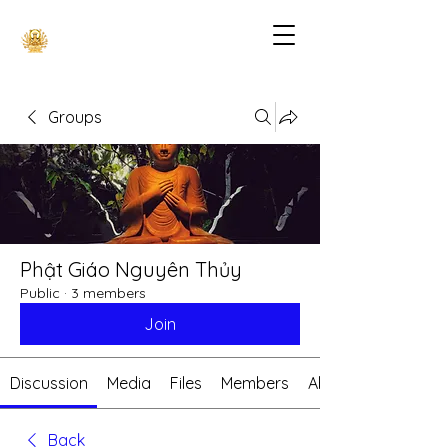
Groups
Phật Giáo Nguyên Thủy
Public
·
3 members
Join
Discussion
Media
Files
Members
About
Back