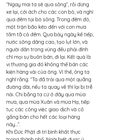
“Ngay mai ta sẽ qua sông”, rồi dừng 
xe lại, cởi ách cho các con bò, và nghỉ 
qua đêm tại bờ sông. Trong đêm đó, 
một trận bão kéo đến với cơn mưa 
tầm tã cả đêm. Qua bảy ngày kế tiếp, 
nước sông dâng cao, tạo lụt lớn, và 
người dân trong vùng đều phải đình 
chỉ mọi sự buôn bán, đi lại. Kết quả là 
vị thương gia đó không thể bán các 
kiện hàng vải của ông. Vì thế, ông ta 
nghĩ rằng: “Ta đã trải qua một quãng 
đường dài, nếu ta quay về thì lại bị trễ 
nải. Chi bằng ta cứ ở đây qua mùa 
mưa, qua mùa Xuân và mùa Hạ, tiếp 
tục các công việc giao dịch và cố 
gắng bán cho hết các loại hàng 
này…”.
Khi Ðức Phật đi trì bình khất thực 
trong thành phố, Ngài biết được ý 