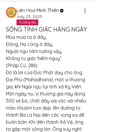
Liên Hoa Minh Thiên
July 23, 2023
Trưởng lão
SỐNG TỈNH GIÁC HÀNG NGÀY
Mùa mưa ta ở đây,
Đông, Hạ cũng ở đây,
Người ngu tâm tưởng vậy,
Không tự giác hiểm nguy”.
(Pháp Cú, 286)
Ðó là lời của Ðức Phật dạy cho ông 
Ðại Phú (Mahadhana), một vị thương 
gia, khi Ngài ngụ tại tinh xá Kỳ Viên.
Một ngày nọ, vị thương gia này dùng 
500 xe bò, chất đầy vải vóc với nhiều 
màu nhuộm tươi đẹp, lên đường từ 
thành Ba La Nại đến các vùng xa để 
buôn bán. Khi đến thành Xá Vệ, ông 
ta gặp một sông lớn. Ông suy nghĩ: 