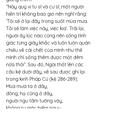
“Này quý vị tu sĩ và cư sĩ, một người 
hiền trí không bao giờ nên nghĩ rằng: 
‘Tôi sẽ ở lại đây trong suốt mùa mưa. 
Tôi sẽ làm việc này, việc kia’. Trái lại, 
người ấy lúc nào cũng nên sống tỉnh 
giác từng giây khắc và luôn luôn quán 
chiếu về cái chết của mình như thể 
mình chỉ sống thêm được một đêm 
nữa thôi”. Sau đó, Ngài thốt lên các 
câu kệ dưới đây, về sau được ghi lại 
trong kinh Pháp Cú (kệ 286-289):
Mùa mưa ta ở đây,
đông, hạ cũng ở đây,
người ngu tâm tưởng vậy,
không tự giác hiểm nguy.
Người tâm ý đắm say
con cái và súc vât,
tử thần bắt người ấy,