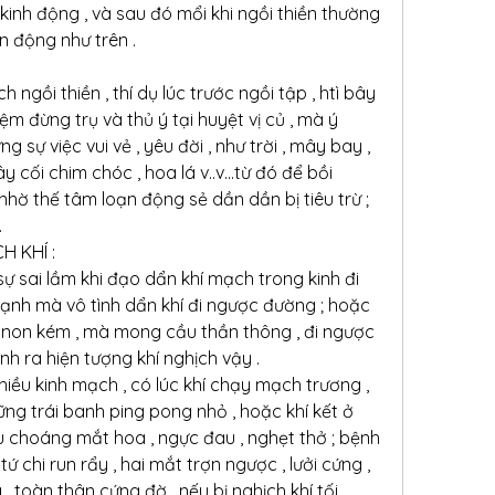
 kinh động , và sau đó mổi khi ngồi thiền thường 
n động như trên .
ngồi thiền , thí dụ lúc trước ngồi tập , htì bây 
ệm đừng trụ và thủ ý tại huyệt vị củ , mà ý 
sự việc vui vẻ , yêu đời , như trời , mây bay , 
y cối chim chóc , hoa lá v..v...từ đó để bồi 
 nhờ thế tâm loạn động sẻ dần dần bị tiêu trừ ; 
.
H KHÍ :
ự sai lầm khi đạo dẩn khí mạch trong kinh đi 
ạnh mà vô tình dẩn khí đi ngược đường ; hoặc 
u non kém , mà mong cầu thần thông , đi ngược 
anh ra hiện tượng khí nghịch vậy .
hiều kinh mạch , có lúc khí chạy mạch trương , 
g trái banh ping pong nhỏ , hoặc khí kết ở 
u choáng mắt hoa , ngực đau , nghẹt thở ; bệnh 
tứ chi run rẩy , hai mắt trợn ngược , lưởi cứng , 
 toàn thân cứng đờ . nếu bị nghịch khí tối 