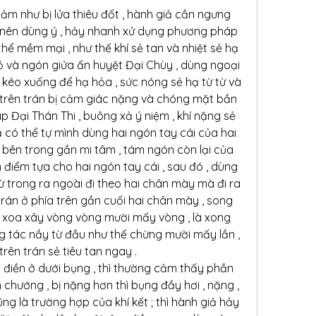
ảm như bị lửa thiêu đốt , hành giả cần ngưng 
 nên dùng ý , hảy nhanh xử dụng phương pháp 
hể mềm mại , như thế khí sẻ tan và nhiệt sẻ hạ 
ỏ và ngón giửa ấn huyệt Đại Chùy , dùng ngoại 
kéo xuống để hạ hỏa , sức nóng sẻ hạ từ từ và 
ng trên trán bị cảm giác nặng và chóng mặt bần 
p Đại Thán Thi , buông xả ý niệm , khí nặng sẻ 
ả có thể tự mình dùng hai ngón tay cái của hai 
bên trong gần mi tâm , tám ngón còn lại của 
m điểm tựa cho hai ngón tay cái , sau đó , dùng 
từ trong ra ngoài đi theo hai chân mày mà đi ra 
rán ở phía trên gần cuối hai chân mày , song 
y xoa xây vòng vòng mười mấy vòng , là xong 
ng tác nầy từ đầu như thế chừng mười mấy lần , 
trên trán sẻ tiêu tan ngay .
n điền ở dưới bụng , thì thường cảm thấy phần 
 chướng , bị nặng hơn thì bụng đầy hơi , nặng , 
ũng là trường hợp của khí kết ; thì hành giả hảy 