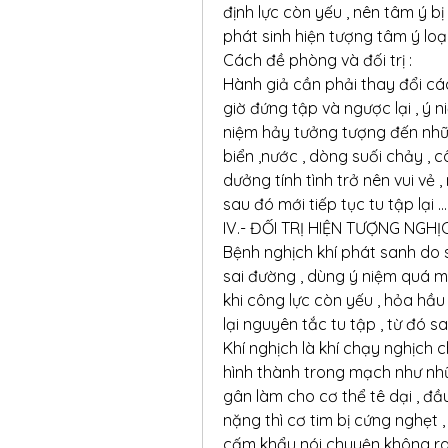
định lực còn yếu , nên tâm ý bị
phát sinh hiện tượng tâm ý loạ
Cách đề phòng và đối trị :
Hành giả cần phải thay đổi cách 
giờ đứng tập và ngược lại , ý ni
niệm hảy tưởng tượng đến những 
biển ,nước , dòng suối chảy , câ
dưởng tính tình trở nên vui vẻ ,
sau đó mới tiếp tục tu tập lại ...
IV.- ĐỐI TRỊ HIỆN TƯỢNG NGHỊC
Bệnh nghịch khí phát sanh do s
sai đường , dùng ý niệm quá m
khi công lực còn yếu , hỏa hầ
lại nguyên tắc tu tập , từ đó s
Khí nghịch là khí chạy nghịch c
hình thành trong mạch như nhữn
gân làm cho cơ thể tê dại , đầ
nặng thì cơ tim bị cứng nghẹt , 
cấm khẩu nói chuyện không ra ,