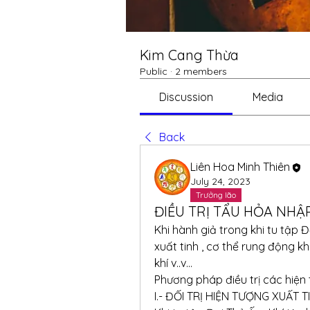
Kim Cang Thừa
Public
·
2 members
Discussion
Media
Back
Liên Hoa Minh Thiên
July 24, 2023
Trưởng lão
ĐIỀU TRỊ TẨU HỎA NHẬP
Khi hành giả trong khi tu tập Đ
xuất tinh , cơ thể rung động khô
khí v..v...
Phương pháp điều trị các hiện
I.- ĐỐI TRỊ HIỆN TƯỢNG XUẤT TI