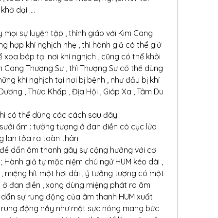
hờ dại ....
 mọi sự luyện tập , thỉnh giáo với Kim Cang 
g hợp khí nghịch nhẹ , thì hành giả có thể giử 
xoa bóp tại nơi khí nghịch , cũng có thể khôi 
m Cang Thượng Sư , thì Thượng Sư có thể dùng 
ng khí nghịch tại nơi bị bệnh , như đầu bị khí 
 Dương , Thừa Khấp , Địa Hội , Giáp Xa , Tâm Du 
thì có thể dùng các cách sau đây :
ưởi ấm : tưởng tượng ở đan điền có cục lửa 
g lan tỏa ra toàn thân .
 để dẩn âm thanh gây sự cộng hưởng với cơ 
h ; Hành giả tự mặc niệm chú ngử HUM kéo dài , 
, miệng hít một hơi dài , ý tưởng tượng có một 
 ở đan điền , xong dùng miệng phát ra âm 
 dẩn sự rung động của âm thanh HUM xuất 
sự rung động nầy như một sực nóng mang bức 