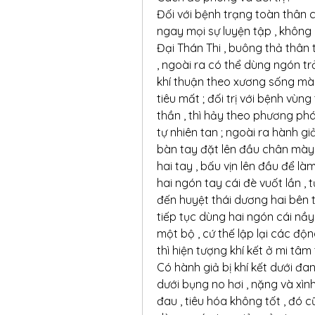
Đối với bệnh trạng toàn thân c
ngay mọi sự luyện tập , không
Đại Thán Thi , buông thả thân t
, ngoài ra có thể dùng ngón tr
khí thuận theo xương sống mà 
tiêu mất ; đối trị với bệnh vù
thần , thì hảy theo phương phá
tự nhiên tan ; ngoài ra hành gi
bàn tay đặt lên đầu chân mày 
hai tay , bấu vịn lên đầu để là
hai ngón tay cái đè vuốt lần , 
đến huyệt thái dương hai bên t
tiếp tục dùng hai ngón cái nầ
một bộ , cứ thế lập lại các độ
thì hiện tượng khí kết ở mi tâm 
Có hành giả bị khí kết dưới đa
dưới bụng no hơi , nặng và xình
đau , tiêu hóa không tốt , đó c