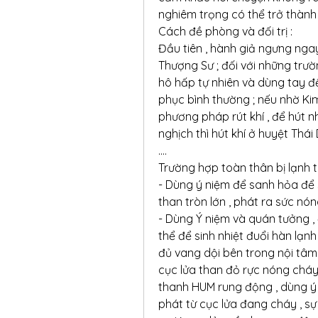
nghiêm trọng có thể trở thành k
Cách đề phòng và đối trị :
Đầu tiên , hành giả ngưng ngay
Thượng Sư ; đối với những trườn
hô hấp tự nhiên và dùng tay để 
phục bình thường ; nếu nhờ Ki
phương pháp rút khí , để hút nhữ
nghịch thì hút khí ở huyệt Thái
....
Trường hợp toàn thân bị lạnh 
- Dùng ý niệm để sanh hỏa để s
than tròn lớn , phát ra sức nón
- Dùng Ý niệm và quán tưởng ,
thể để sinh nhiệt đuổi hàn lạn
đủ vang dội bên trong nội tâm 
cục lửa than đỏ rực nóng cháy
thanh HUM rung động , dùng ý
phát từ cục lửa đang cháy , 