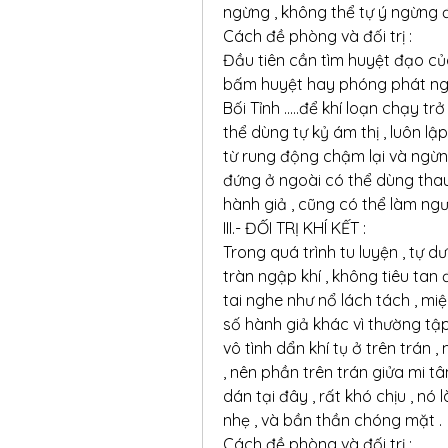
ngừng , không thể tự ý ngừng đ
Cách đề phòng và đối trị :
Đầu tiên cần tìm huyệt đạo của
bấm huyệt hay phóng phát ngoạ
Bối Tỉnh .....để khí loạn chạy 
thể dùng tự kỷ ám thị , luôn lập
từ rung động chậm lại và ngừng 
đứng ở ngoài có thể dùng thau
hành giả , cũng có thể làm ng
III.- ĐỐI TRỊ KHÍ KẾT :
Trong quá trình tu luyện , tự 
tràn ngập khí , không tiêu tan đ
tai nghe như nổ lách tách , miệ
số hành giả khác vì thường tậ
vô tình dẩn khí tụ ở trên trán 
, nên phần trên trán giửa mi t
dán tại đây , rất khó chịu , n
nhẹ , và bần thần chóng mặt .
Cách đề phòng và đối trị :