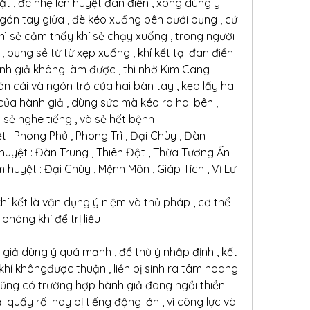
 , đè nhẹ lên huyệt đan điền , xong dùng ý 
gón tay giửa , đè kéo xuống bên dưới bụng , cứ 
hì sẻ cảm thấy khí sẻ chạy xuống , trong người 
 bụng sẻ từ từ xẹp xuống , khí kết tại đan điền 
ành giả không làm được , thì nhờ Kim Cang 
 cái và ngón trỏ của hai bàn tay , kẹp lấy hai 
của hành giả , dùng sức mà kéo ra hai bên , 
 sẻ nghe tiếng , và sẻ hết bệnh .
t : Phong Phủ , Phong Trì , Đại Chùy , Đàn 
m huyệt : Đàn Trung , Thiên Đột , Thừa Tương Ấn 
ểm huyệt : Đại Chùy , Mệnh Môn , Giáp Tích , Vỉ Lư 
hí kết là vận dụng ý niệm và thủ pháp , cơ thể 
óng khí để trị liệu .
h giả dùng ý quá mạnh , để thủ ý nhập định , kết 
hí khôngđược thuận , liền bị sinh ra tâm hoang 
ũng có trường hợp hành giả đang ngồi thiền 
 quấy rối hay bị tiếng động lớn , vì công lực và 