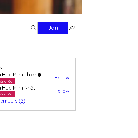
Join
s
n Hoa Minh Thiên
Follow
ởng lão
n Hoa Minh Nhật
Follow
ởng lão
Members (2)