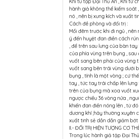
Khi tu tập Đại Thủ Ấn , Khí từ
hành giả không thể kiểm soát ,
nó , nên bị xung kích và xuất ti
Cách đề phòng và đối trị :
Mổi đêm trước khi đi ngủ , nên
ý đến huyệt đan điền cách rún
, để trên sau lưng của bàn tay t
của phía vùng trên bụng , sau
vuốt sang bên phải của vùng tr
vuốt sang bên trái vùng dưới bụ
bụng , tính là một vòng ; cứ t
tay , tức tay trái chấp lên lưng
trên của bụng mà xoa vuốt xu
ngược chiều 36 vòng nửa , ngượ
khiến đan điền nóng lên , từ đó
dương khí ;hảy thường xuyên c
xuất tinh sẻ dần dần giảm bớt v
II.- ĐỐI TRỊ HIỆN TƯỢNG CƠ
Trong lúc hành giả tập Đại Thủ