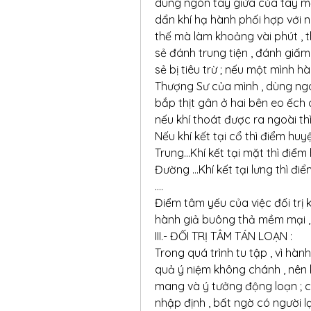
dùng ngón tay giửa của tay mặt
dẩn khí hạ hành phối hợp với n
thế mà làm khoảng vài phút , t
sẻ đánh trung tiện , đánh giấm ,
sẻ bị tiêu trừ ; nếu một mình h
Thượng Sư của mình , dùng ngón
bắp thịt gân ở hai bên eo ếch 
nếu khí thoát được ra ngoài thì
Nếu khí kết tại cổ thì điểm huyệ
Trung...Khí kết tại mặt thì điể
Đường ...Khí kết tại lưng thì đi
....
Điểm tâm yếu của việc đối trị k
hành giả buông thả mềm mại , ph
III.- ĐỐI TRỊ TÂM TÁN LOẠN :
Trong quá trình tu tập , vì hàn
quả ý niệm không chánh , nên k
mang và ý tưởng động loạn ; c
nhập định , bất ngờ có người lại