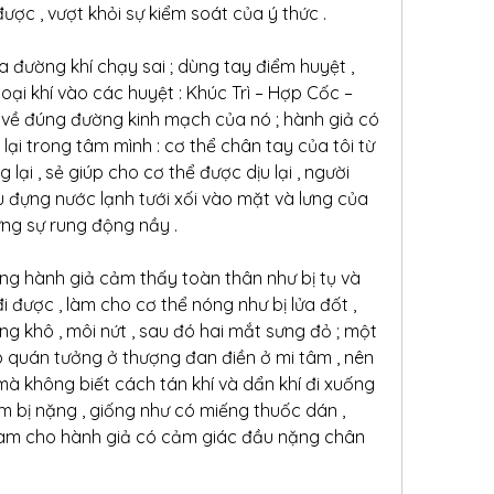
ược , vượt khỏi sự kiểm soát của ý thức .
 đường khí chạy sai ; dùng tay điểm huyệt , 
i khí vào các huyệt : Khúc Trì – Hợp Cốc – 
trở về đúng đường kinh mạch của nó ; hành giả có 
 lại trong tâm mình : cơ thể chân tay của tôi từ 
lại , sẻ giúp cho cơ thể được dịu lại , người 
 đựng nước lạnh tưới xối vào mặt và lưng của 
ưng sự rung động nầy .
dưng hành giả cảm thấy toàn thân như bị tụ và 
i được , làm cho cơ thể nóng như bị lửa đốt , 
ng khô , môi nứt , sau đó hai mắt sưng đỏ ; một 
p quán tưởng ở thượng đan điền ở mi tâm , nên 
, mà không biết cách tán khí và dẩn khí đi xuống 
âm bị nặng , giống như có miếng thuốc dán , 
ó làm cho hành giả có cảm giác đầu nặng chân 