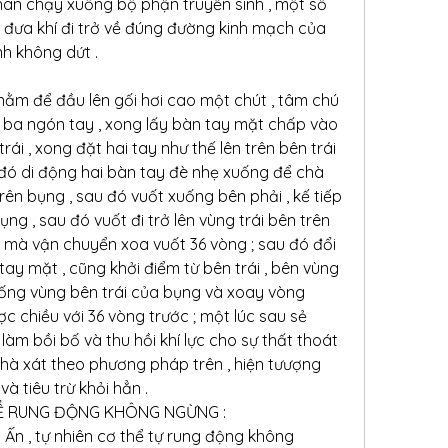
 chân chạy xuống bộ phận truyền sinh , một số 
 đưa khí đi trở về đúng đường kinh mạch của 
nh không dứt .
 nằm để đầu lên gối hơi cao một chút , tâm chú 
 ba ngón tay , xong lấy bàn tay mặt chấp vào 
rái , xong đặt hai tay như thế lên trên bên trái 
 đó di động hai bàn tay đè nhẹ xuống để chà 
ên bụng , sau đó vuốt xuống bên phải , kế tiếp 
ng , sau đó vuốt đi trở lên vùng trái bên trên 
hế mà vận chuyển xoa vuốt 36 vòng ; sau đó đổi 
 tay mặt , cũng khởi điểm từ bên trái , bên vùng 
ống vùng bên trái của bụng và xoay vòng 
c chiều với 36 vòng trước ; một lúc sau sẻ 
 làm bồi bố và thu hồi khí lực cho sự thất thoát 
hà xát theo phương pháp trên , hiện tưượng 
à tiêu trừ khỏi hẳn .
 THỂ RUNG ĐỘNG KHÔNG NGỪNG :
 Ấn , tự nhiên cơ thể tự rung động không 