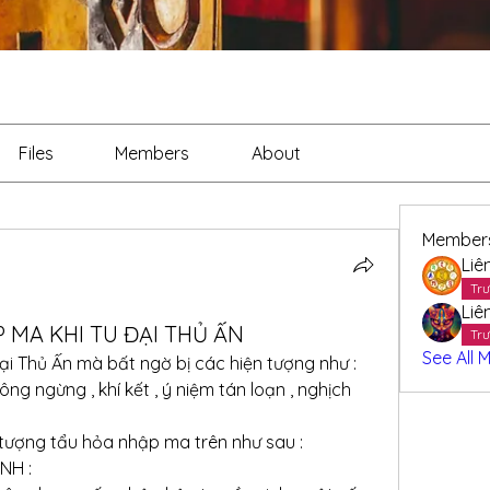
Files
Members
About
Member
Liê
Trư
Liê
 MA KHI TU ĐẠI THỦ ẤN
Trư
See All 
ại Thủ Ấn mà bất ngờ bị các hiện tượng như : 
ng ngừng , khí kết , ý niệm tán loạn , nghịch 
 tượng tẩu hỏa nhập ma trên như sau :
NH :