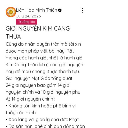
Liên Hoa Minh Thiên
July 24, 2023
Trưởng lão
GIỚI NGUYỆN KIM CANG
THỪA
Cũng do nhân duyên trên mà tôi xin 
được mạn phép viết bài này. Rất 
mong các hành giả, nhất là hành giả 
Kim Cang Thừa lưu ý các giới nguyện 
này để mau chóng được thành tựu.
Giới nguyện Mật Giáo tổng quát
24 giới nguyện bao gồm 14 giới 
nguyện chính và 10 giới nguyện phụ
A) 14 giới nguyện chính :
• Không tôn kính hoặc phê bình vị 
thầy của mình
• Xao lãng với giáo lý của đức Phật
• Do sân hận, phê bình bạn đồng môn