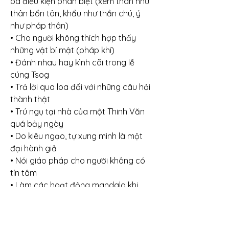
ba điều kiện phân biệt (xem thân như 
thân bổn tôn, khẩu như thần chú, ý 
như pháp thân)
• Cho người không thích hợp thấy 
những vật bí mật (pháp khí)
• Đánh nhau hay kình cãi trong lễ 
cúng Tsog
• Trả lời qua loa đối với những câu hỏi 
thành thật
• Trú ngụ tại nhà của một Thinh Văn 
quá bảy ngày
• Do kiêu ngạo, tự xưng mình là một 
đại hành giả
• Nói giáo pháp cho người không có 
tín tâm
• Làm các hoạt động mandala khi 
chưa hoàn thành việc nhập thất luyện 
thần linh quán
• Vi phạm giới nguyện giải thoát cá 