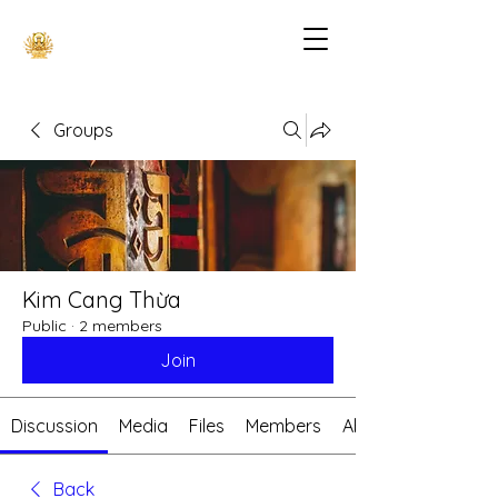
Groups
Kim Cang Thừa
Public
·
2 members
Join
Discussion
Media
Files
Members
About
Back