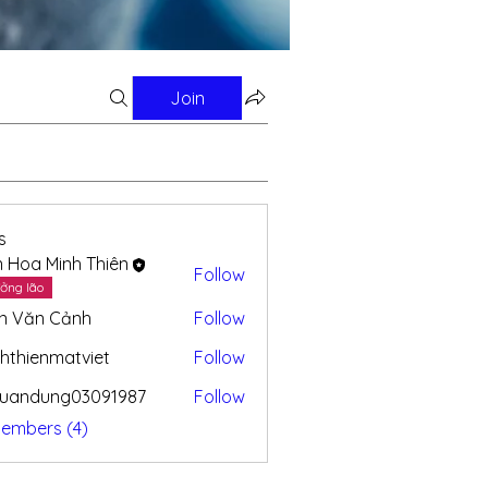
Join
s
n Hoa Minh Thiên
Follow
ởng lão
n Văn Cảnh
Follow
hthienmatviet
Follow
enmatviet
xuandung03091987
Follow
dung03091987
Members (4)