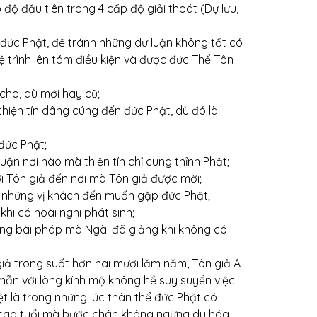
 độ đầu tiên trong 4 cấp độ giải thoát (Dự lưu, 
 đức Phật, để tránh những dư luận không tốt có 
ệ trình lên tám điều kiện và được đức Thế Tôn 
cho, dù mới hay cũ;
iện tín dâng cúng đến đức Phật, dù đó là 
 đức Phật;
uận nơi nào mà thiện tín chỉ cung thỉnh Phật;
i Tôn giả đến nơi mà Tôn giả được mời;
ử những vị khách đến muốn gặp đức Phật;
khi có hoài nghi phát sinh;
ững bài pháp mà Ngài đã giảng khi không có 
giả trong suốt hơn hai mươi lăm năm, Tôn giả A 
 mẫn với lòng kính mộ không hề suy suyển việc 
 là trong những lúc thân thể đức Phật có 
cao tuổi mà bước chân không ngừng du hóa 