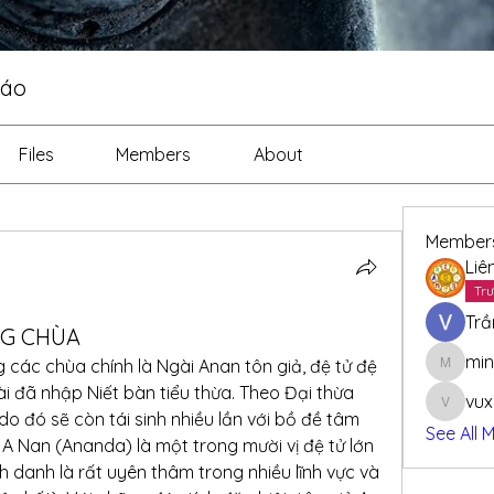
iáo
Files
Members
About
Member
Liê
Trư
Trầ
NG CHÙA
min
các chùa chính là Ngài Anan tôn giả, đệ tử đệ 
minhthi
 đã nhập Niết bàn tiểu thừa. Theo Đại thừa 
vu
vuxuan
o đó sẽ còn tái sinh nhiều lần với bồ đề tâm 
See All 
 A Nan (Ananda) là một trong mười vị đệ tử lớn 
danh là rất uyên thâm trong nhiều lĩnh vực và 