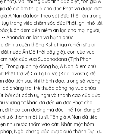
 nhất). Với những đức tính đặc biệt, tôn giả A 
iờ đề cử làm thị giả cho đức Phật và được đức 
giả A Nan đã luôn theo sát đức Thế Tôn trong 
 tụy trong việc chăm sóc đức Phật; ghi nhớ tất 
ảo; luôn đem đến niềm an lạc cho mọi người, 
 -- Ananda: an lành và hạnh phúc.
 đình truyền thống Kshatriya (chiến sĩ giai 
đất nước Ấn Ðộ thời bấy giờ), con của vua 
em ruột của vua Suddhodana (Tịnh Phạn 
). Trong quan hệ dòng họ, A Nan là em chú 
c Phật trở về Ca Tỳ La Vệ (Kapilavastu) để 
n đầu tiên sau khi thành đạo, trong số vương 
 có chàng trai trẻ thuộc dòng họ vua chúa -- 
út bởi cốt cách uy nghi và thanh cao của đức 
áu vương tử khác đã đến xin đức Phật cho 
, đi theo con đường mà đức Thế Tôn đang đi.
khi trở thành một tu sĩ, Tôn giả A Nan đã tiếp 
 vẹn như nước thấm vào cát. Nhân một hôm 
 pháp, Ngài chứng đắc được quả thánh Dự Lưu 