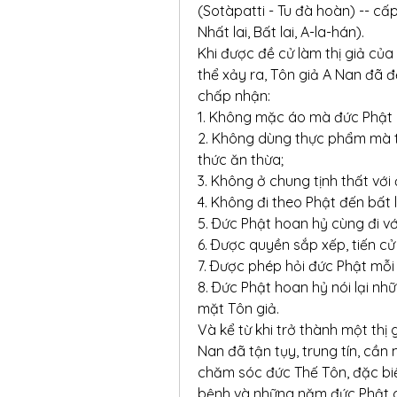
(Sotàpatti - Tu đà hoàn) -- cấp
Nhất lai, Bất lai, A-la-hán).
Khi được đề cử làm thị giả của
thể xảy ra, Tôn giả A Nan đã đ
chấp nhận:
1. Không mặc áo mà đức Phật 
2. Không dùng thực phẩm mà th
thức ăn thừa;
3. Không ở chung tịnh thất với
4. Không đi theo Phật đến bất l
5. Ðức Phật hoan hỷ cùng đi vớ
6. Ðược quyền sắp xếp, tiến c
7. Ðược phép hỏi đức Phật mỗi 
8. Ðức Phật hoan hỷ nói lại nh
mặt Tôn giả.
Và kể từ khi trở thành một thị 
Nan đã tận tụy, trung tín, cần
chăm sóc đức Thế Tôn, đặc biệt
bệnh và những năm đức Phật 