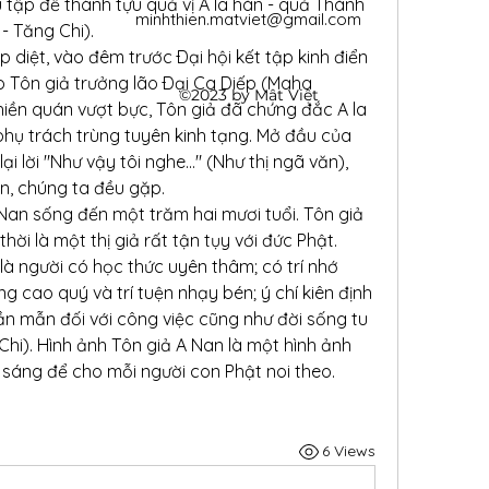
 tập để thành tựu quả vị A la hán - quả Thánh 
minhthien.matviet@gmail.com
- Tăng Chi).
 diệt, vào đêm trước Ðại hội kết tập kinh điển 
do Tôn giả trưởng lão Ðại Ca Diếp (Maha 
©2023 by Mật Việt
hiền quán vượt bực, Tôn giả đã chứng đắc A la 
hụ trách trùng tuyên kinh tạng. Mở đầu của 
i lời "Như vậy tôi nghe..." (Như thị ngã văn), 
ển, chúng ta đều gặp.
Nan sống đến một trăm hai mươi tuổi. Tôn giả 
hời là một thị giả rất tận tụy với đức Phật. 
à người có học thức uyên thâm; có trí nhớ 
g cao quý và trí tuện nhạy bén; ý chí kiên định 
ần mẫn đối với công việc cũng như đời sống tu 
hi). Hình ảnh Tôn giả A Nan là một hình ảnh 
sáng để cho mỗi người con Phật noi theo.
6 Views