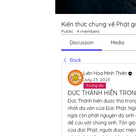
Kiến thức chung về Phật g
Public
·
4 members
Discussion
Media
Back
Liên Hoa Minh Thiên
July 23, 2023
Trưởng lão
ĐỨC THÁNH HIỀN TRO
Đức Thánh hiền được thờ trong 
nhất đa văn của Đức Phật. Ngài
ngài còn phát nguyện độ sinh d
để cứu vớt chúng sinh. Tôn giả
của đức Phật, người được mệnh 