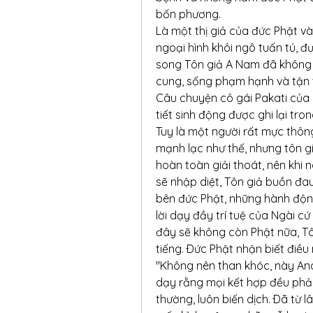
bốn phương.
Là một thị giả của đức Phật và
ngoại hình khôi ngô tuấn tú, đư
song Tôn giả A Nam đã không l
cung, sống phạm hạnh và tận tụ
Câu chuyện cô gái Pakati của 
tiết sinh động được ghi lại tron
Tuy là một người rất mực thông
mạnh lạc như thế, nhưng tôn gi
hoàn toàn giải thoát, nên khi 
sẽ nhập diệt, Tôn giả buồn đa
bên đức Phật, những hành động
lời dạy đầy trí tuệ của Ngài cứ
đây sẽ không còn Phật nữa, Tô
tiếng. Ðức Phật nhận biết điều 
"Không nên than khóc, này Ana
dạy rằng mọi kết hợp đều phải 
thường, luôn biến dịch. Ðã từ l