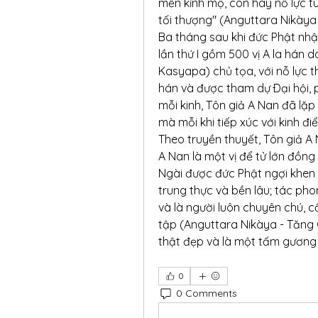
mến kỉnh mộ, con hãy nỗ lực tu
tối thượng" (Anguttara Nikàya 
Ba tháng sau khi đức Phật nhập
lần thứ I gồm 500 vị A la hán 
Kasyapa) chủ tọa, với nỗ lực t
hán và được tham dự Ðại hội, p
mỗi kinh, Tôn giả A Nan đã lặp lạ
mà mỗi khi tiếp xúc với kinh đi
Theo truyền thuyết, Tôn giả A 
A Nan là một vị để tử lớn đồng t
Ngài được đức Phật ngợi khen l
trung thực và bền lâu; tác phon
và là người luôn chuyên chú, c
tập (Anguttara Nikàya - Tăng C
thật đẹp và là một tấm gương 
0
0 Comments