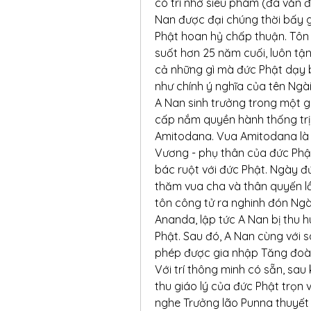
có trí nhớ siêu phàm (đa văn đệ
Nan được đại chúng thời bấy g
Phật hoan hỷ chấp thuận. Tôn 
suốt hơn 25 năm cuối, luôn tận
cả những gì mà đức Phật dạy b
như chính ý nghĩa của tên Ngài
A Nan sinh trưởng trong một gia
cấp nắm quyền hành thống trị 
Amitodana. Vua Amitodana là 
Vương - phụ thân của đức Phật
bác ruột với đức Phật. Ngày đứ
thăm vua cha và thân quyến lầ
tôn công tử ra nghinh đón Ngài
Ananda, lập tức A Nan bị thu h
Phật. Sau đó, A Nan cùng với s
phép được gia nhập Tăng đoàn
Với trí thông minh có sẵn, sau 
thu giáo lý của đức Phật trọn
nghe Trưởng lão Punna thuyết