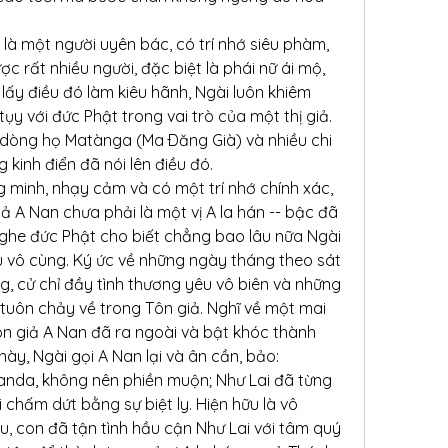
 là một người uyên bác, có trí nhớ siêu phàm, 
ợc rất nhiều người, đặc biệt là phái nữ ái mộ, 
ấy điều đó làm kiêu hãnh, Ngài luôn khiêm 
y với đức Phật trong vai trò của một thị giả. 
dòng họ Matànga (Ma Ðăng Già) và nhiều chi 
g kinh điển đã nói lên điều đó.
 minh, nhạy cảm và có một trí nhớ chính xác, 
ả A Nan chưa phải là một vị A la hán -- bậc đã 
nghe đức Phật cho biết chẳng bao lâu nữa Ngài 
u vô cùng. Ký ức về những ngày tháng theo sát 
, cử chỉ đầy tình thương yêu vô biên và những 
 tuôn chảy về trong Tôn giả. Nghĩ về một mai 
n giả A Nan đã ra ngoài và bật khóc thành 
này, Ngài gọi A Nan lại và ân cần, bảo:
nda, không nên phiền muộn; Như Lai đã từng 
chấm dứt bằng sự biệt ly. Hiện hữu là vô 
âu, con đã tận tình hầu cận Như Lai với tâm quý 