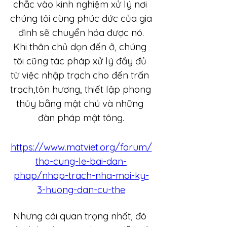
chắc vào kinh nghiệm xử lý nơi 
chúng tôi cùng phúc đức của gia 
đình sẽ chuyển hóa được nó.
Khi thân chủ dọn đến ở, chúng 
tôi cũng tác pháp xử lý đầy đủ 
từ việc nhập trạch cho đến trấn 
trạch,tôn hương, thiết lập phong 
thủy bằng mật chú và những 
đàn pháp mật tông.
https://www.matviet.org/forum/
tho-cung-le-bai-dan-
phap/nhap-trach-nha-moi-ky-
3-huong-dan-cu-the
Nhưng cái quan trọng nhất, đó 