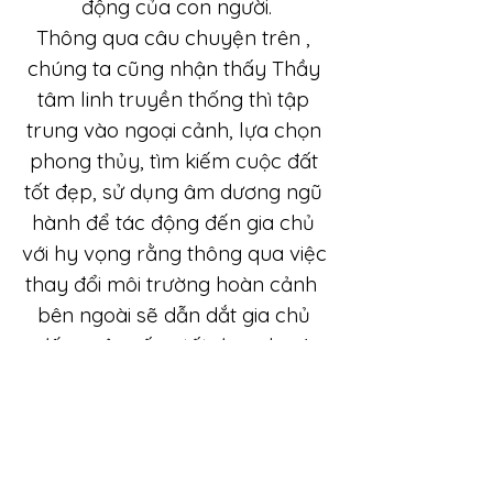
động của con người.
Thông qua câu chuyện trên , 
chúng ta cũng nhận thấy Thầy 
tâm linh truyền thống thì tập 
trung vào ngoại cảnh, lựa chọn 
phong thủy, tìm kiếm cuộc đất 
tốt đẹp, sử dụng âm dương ngũ 
hành để tác động đến gia chủ 
với hy vọng rằng thông qua việc 
thay đổi môi trường hoàn cảnh  
bên ngoài sẽ dẫn dắt gia chủ 
đến cuộc sống tốt đẹp như ý 
nguyện.
Còn người Thầy tâm linh hiểu 
thấu quy luật của đạo thì hướng 
đến nội tâm bằng cách kích 