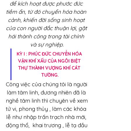
để kích hoạt được phước đức 
tiềm ẩn, từ đó chuyển hóa hoàn 
cảnh, khiến đời sống sinh hoạt 
của con người đắc thuận lợi, gặt 
hái thành công trong tài chính 
và sự nghiệp.
KỲ I : PHÚC ĐỨC CHUYỂN HÓA 
VẬN KHÍ XẤU CỦA NGÔI BIỆT 
THỰ THÀNH VƯỢNG KHÍ CÁT 
TƯỜNG.
Công việc của chúng tôi là người 
làm tâm linh, đương nhiên đã là 
nghề tâm linh thì chuyên về xem 
tử vi, phong thủy , làm các khóa 
lễ như nhập trấn trạch nhà mới, 
động thổ,  khai trương , lễ tạ đầu 