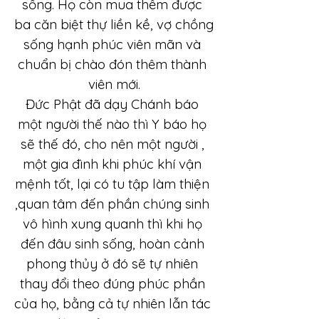
sống. Họ còn mua thêm được 
ba căn biệt thự liền kề, vợ chồng 
sống hạnh phúc viên mãn và 
chuẩn bị chào đón thêm thành 
viên mới.
Đức Phật đã dạy Chánh báo 
một người thế nào thì Y báo họ 
sẽ thế đó, cho nên một người , 
một gia đình khi phúc khí vận 
mệnh tốt, lại có tu tập làm thiện 
,quan tâm đến phần chúng sinh 
vô hình xung quanh thì khi họ 
đến đâu sinh sống, hoàn cảnh 
phong thủy ở đó sẽ tự nhiên 
thay đổi theo đúng phúc phần 
của họ, bằng cả tự nhiên lẫn tác 