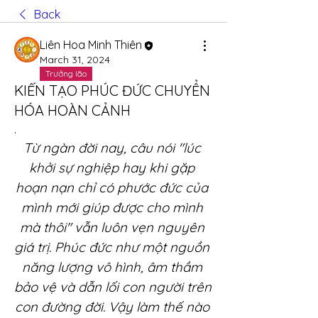
Back
Liên Hoa Minh Thiên
March 31, 2024
Trưởng lão
KIẾN TẠO PHÚC ĐỨC CHUYỂN
HÓA HOÀN CẢNH
.
Từ ngàn đời nay, câu nói "lúc 
khởi sự nghiệp hay khi gặp 
hoạn nạn chỉ có phước đức của 
mình mới giúp được cho mình 
mà thôi" vẫn luôn vẹn nguyên 
giá trị. Phúc đức như một nguồn 
năng lượng vô hình, âm thầm 
bảo vệ và dẫn lối con người trên 
con đường đời. Vậy làm thế nào 