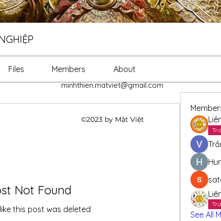
 NGHIỆP
Files
Members
About
minhthien.matviet@gmail.com
Member
Liê
©2023 by Mật Việt
Trư
Trầ
Hu
sa
st Not Found
Liê
Trư
like this post was deleted
See All 