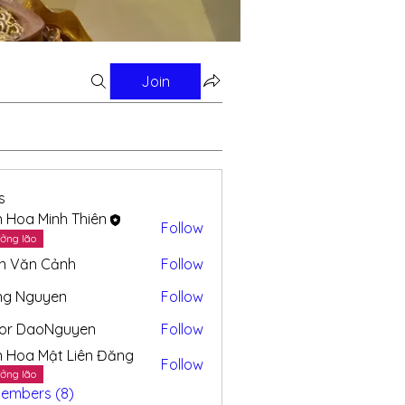
Join
s
n Hoa Minh Thiên
Follow
ởng lão
n Văn Cảnh
Follow
ng Nguyen
Follow
tor DaoNguyen
Follow
n Hoa Mật Liên Đăng
Follow
ởng lão
Members (8)