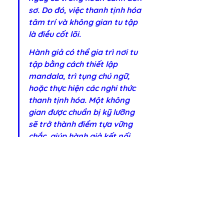
sơ. Do đó, việc thanh tịnh hóa 
tâm trí và không gian tu tập 
là điều cốt lõi.
Hành giả có thể gia trì nơi tu 
tập bằng cách thiết lập 
mandala, trì tụng chú ngữ, 
hoặc thực hiện các nghi thức 
thanh tịnh hóa. Một không 
gian được chuẩn bị kỹ lưỡng 
sẽ trở thành điểm tựa vững 
chắc, giúp hành giả kết nối 
sâu sắc với năng lượng của 
Đại Nhật Như Lai và các Bổn 
Tôn khác, từ đó thúc đẩy sự 
chuyển hóa tâm linh.
SỰ HÒA QUYỆN CỦA BỐN YẾU 
TỐ