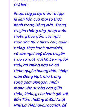
ĐƯỜNG
Pháp, hay pháp môn tu tập, 
là linh hồn của mọi sự thực 
hành trong Đông Mật. Trong 
truyền thống này, pháp môn 
thường bao gồm các nghi 
thức đặc thù như trì chú, quán 
tưởng, thực hành mandala, 
và các nghi quỹ được truyền 
trao từ một vị A Xà Lê – người 
thầy đã chứng ngộ và có 
thẩm quyền hướng dẫn. Pháp 
môn Đông Mật, như trong 
tông phái Shingon, nhấn 
mạnh vào sự hòa hợp giữa 
thân, khẩu, ý của hành giả với 
Bổn Tôn, thường là Đại Nhật 
Như Lai (Mahāvairocana), để 