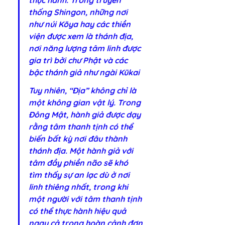
thống Shingon, những nơi 
như núi Kōya hay các thiền 
viện được xem là thánh địa, 
nơi năng lượng tâm linh được 
gia trì bởi chư Phật và các 
bậc thánh giả như ngài Kūkai
Tuy nhiên, “Địa” không chỉ là 
một không gian vật lý. Trong 
Đông Mật, hành giả được dạy 
rằng tâm thanh tịnh có thể 
biến bất kỳ nơi đâu thành 
thánh địa. Một hành giả với 
tâm đầy phiền não sẽ khó 
tìm thấy sự an lạc dù ở nơi 
linh thiêng nhất, trong khi 
một người với tâm thanh tịnh 
có thể thực hành hiệu quả 
ngay cả trong hoàn cảnh đơn 