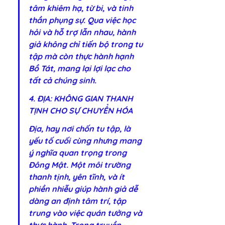
tâm khiêm hạ, từ bi, và tinh 
thần phụng sự. Qua việc học 
hỏi và hỗ trợ lẫn nhau, hành 
giả không chỉ tiến bộ trong tu 
tập mà còn thực hành hạnh 
Bồ Tát, mang lại lợi lạc cho 
tất cả chúng sinh.
4. ĐỊA: KHÔNG GIAN THANH 
TỊNH CHO SỰ CHUYỂN HÓA
Địa, hay nơi chốn tu tập, là 
yếu tố cuối cùng nhưng mang 
ý nghĩa quan trọng trong 
Đông Mật. Một môi trường 
thanh tịnh, yên tĩnh, và ít 
phiền nhiễu giúp hành giả dễ 
dàng an định tâm trí, tập 
trung vào việc quán tưởng và 
thực hành. Trong truyền 