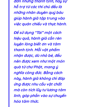
đơn nhưng thanh tịnh, hay sự 
hỗ trợ từ các thí chủ đều là 
những nhân duyên quý báu 
giúp hành giả tập trung vào 
việc quán chiếu và thực hành.
Để sử dụng “Tài” một cách 
hiệu quả, hành giả cần rèn 
luyện lòng biết ơn và tâm 
thanh tịnh. Mỗi vật phẩm 
nhận được, dù nhỏ bé, đều 
nên được xem như một món 
quà từ chư Phật, mang ý 
nghĩa công đức. Bằng cách 
này, hành giả không chỉ đáp 
ứng được nhu cầu vật chất 
mà còn tích lũy tư lương tâm 
linh, góp phần vào sự chuyển 
hóa tâm thức.