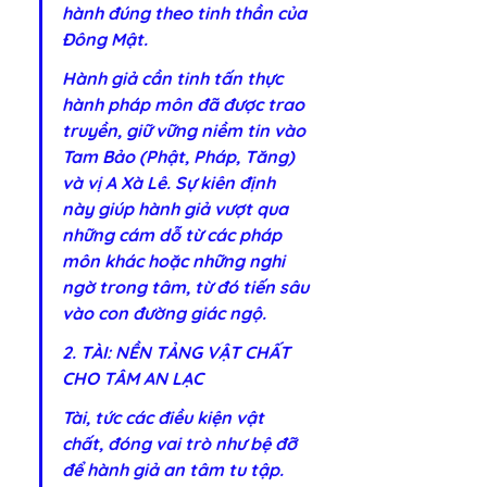
hành đúng theo tinh thần của 
Đông Mật.
Hành giả cần tinh tấn thực 
hành pháp môn đã được trao 
truyền, giữ vững niềm tin vào 
Tam Bảo (Phật, Pháp, Tăng) 
và vị A Xà Lê. Sự kiên định 
này giúp hành giả vượt qua 
những cám dỗ từ các pháp 
môn khác hoặc những nghi 
ngờ trong tâm, từ đó tiến sâu 
vào con đường giác ngộ.
2. TÀI: NỀN TẢNG VẬT CHẤT 
CHO TÂM AN LẠC
Tài, tức các điều kiện vật 
chất, đóng vai trò như bệ đỡ 
để hành giả an tâm tu tập. 