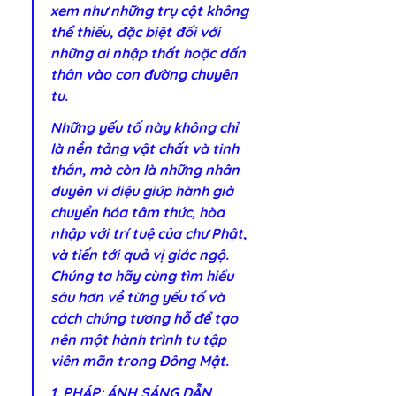
xem như những trụ cột không 
thể thiếu, đặc biệt đối với 
những ai nhập thất hoặc dấn 
thân vào con đường chuyên 
tu.
Những yếu tố này không chỉ 
là nền tảng vật chất và tinh 
thần, mà còn là những nhân 
duyên vi diệu giúp hành giả 
chuyển hóa tâm thức, hòa 
nhập với trí tuệ của chư Phật, 
và tiến tới quả vị giác ngộ. 
Chúng ta hãy cùng tìm hiểu 
sâu hơn về từng yếu tố và 
cách chúng tương hỗ để tạo 
nên một hành trình tu tập 
viên mãn trong Đông Mật.
1. PHÁP: ÁNH SÁNG DẪN 