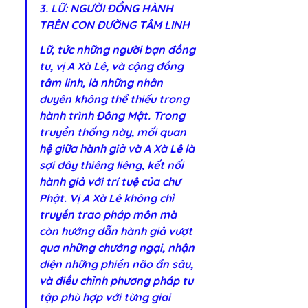
3. LỮ: NGƯỜI ĐỒNG HÀNH 
TRÊN CON ĐƯỜNG TÂM LINH
Lữ, tức những người bạn đồng 
tu, vị A Xà Lê, và cộng đồng 
tâm linh, là những nhân 
duyên không thể thiếu trong 
hành trình Đông Mật. Trong 
truyền thống này, mối quan 
hệ giữa hành giả và A Xà Lê là 
sợi dây thiêng liêng, kết nối 
hành giả với trí tuệ của chư 
Phật. Vị A Xà Lê không chỉ 
truyền trao pháp môn mà 
còn hướng dẫn hành giả vượt 
qua những chướng ngại, nhận 
diện những phiền não ẩn sâu, 
và điều chỉnh phương pháp tu 
tập phù hợp với từng giai 