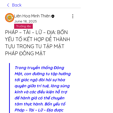
Back
Liên Hoa Minh Thiên
June 18, 2025
Trưởng lão
PHÁP – TÀI – LỮ – ĐỊA: BỐN
YẾU TỐ KẾT HỢP ĐỂ THÀNH
TỰU TRONG TU TẬP MẬT
PHÁP ĐÔNG MẬT
Trong truyền thống Đông 
Mật, con đường tu tập hướng 
tới giác ngộ đòi hỏi sự hòa 
quyện giữa trí tuệ, lòng sùng 
kính và các điều kiện hỗ trợ 
để hành giả có thể chuyên 
tâm thực hành. Bốn yếu tố 
Pháp – Tài – Lữ – Địa được 