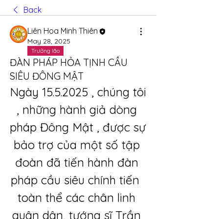
Back
Liên Hoa Minh Thiên
May 28, 2025
Trưởng lão
ĐÀN PHÁP HỎA TỊNH CẦU
SIÊU ĐÔNG MẬT
Ngày 15.5.2025 , chúng tôi 
, những hành giả dòng 
pháp Đông Mật , được sự 
bảo trợ của một số tập 
đoàn đã tiến hành đàn 
pháp cầu siêu chính tiến  
toàn thể các chân linh 
quân dân, tướng sĩ Trần 