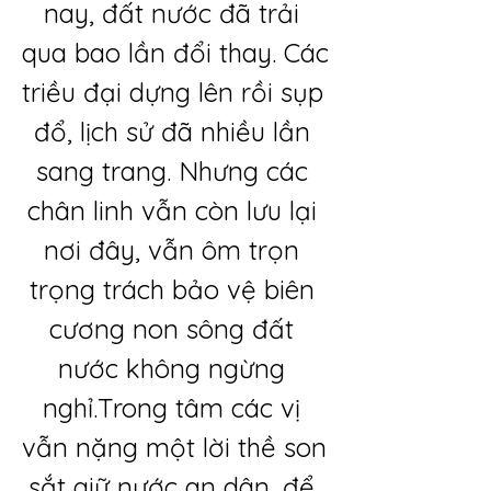
nay, đất nước đã trải 
qua bao lần đổi thay. Các 
triều đại dựng lên rồi sụp 
đổ, lịch sử đã nhiều lần 
sang trang. Nhưng các 
chân linh vẫn còn lưu lại 
nơi đây, vẫn ôm trọn 
trọng trách bảo vệ biên 
cương non sông đất 
nước không ngừng 
nghỉ.Trong tâm các vị 
vẫn nặng một lời thề son 
sắt giữ nước an dân, để 