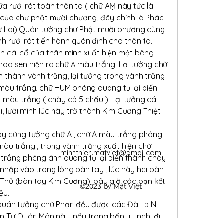
rưới rót toàn thân ta ( chữ AṂ này tức là 
của chư phật mười phương, đây chính là Pháp 
 Lai) Quán tưởng chư Phật mười phương cùng 
 rưới rót tiến hành quán đỉnh cho thân ta.
n cái cổ của thân mình xuất hiện một bông 
hoa sen hiện ra chữ A màu trắng. Lại tưởng chữ 
thành vành trăng, lại tưởng trong vành trăng 
àu trắng, chữ HUM phóng quang tụ lại biến 
àu trắng ( chày có 5 chấu ). Lại tưởng cái 
i, lưỡi mình lúc này trở thành Kim Cương Thiệt 
y cũng tưởng chữ A , chữ A màu trắng phóng 
àu trắng , trong vành trăng xuất hiện chữ 
minhthien.matviet@gmail.com
rắng phóng ánh quang tụ lại biến thành chày 
ập vào trong lòng bàn tay , lúc này hai bàn 
Thủ (bàn tay Kim Cương), bây giờ các bạn kết 
©2023 by Mật Việt
ệu.
uán tưởng chữ Phạn đều được các Đà La Ni 
n Tự Quán Môn này, nếu trong bốn uy nghi đi 