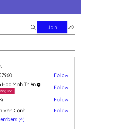
Join
s
57960
Follow
n Hoa Minh Thiên
Follow
ởng lão
Ki
Follow
n Văn Cảnh
Follow
Members (4)