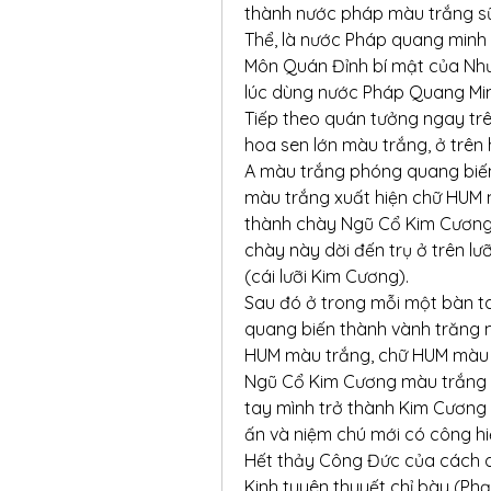
thành nước pháp màu trắng sữa 
Thể, là nước Pháp quang minh 
Môn Quán Đỉnh bí mật của Như
lúc dùng nước Pháp Quang Minh
Tiếp theo quán tưởng ngay trê
hoa sen lớn màu trắng, ở trên 
A màu trắng phóng quang biến 
màu trắng xuất hiện chữ HUM m
thành chày Ngũ Cổ Kim Cương m
chày này dời đến trụ ở trên lưỡ
(cái lưỡi Kim Cương).
Sau đó ở trong mỗi một bàn ta
quang biến thành vành trăng m
HUM màu trắng, chữ HUM màu t
Ngũ Cổ Kim Cương màu trắng nh
tay mình trở thành Kim Cương 
ấn và niệm chú mới có công hi
Hết thảy Công Đức của cách q
Kinh tuyên thuyết chỉ bày (Phạ