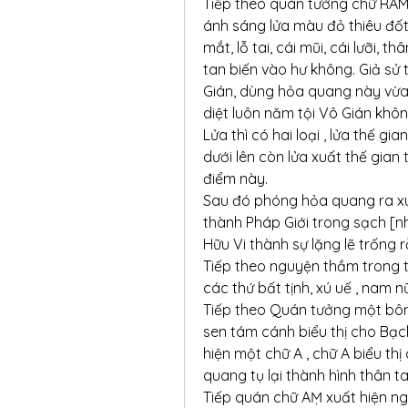
Tiếp theo quán tưởng chữ RAM
ánh sáng lửa màu đỏ thiêu đốt 
mắt, lỗ tai, cái mũi, cái lưỡi, t
tan biến vào hư không. Giả sử 
Gián, dùng hỏa quang này vừa t
diệt luôn năm tội Vô Gián khôn
Lửa thì có hai loại , lửa thế gia
dưới lên còn lửa xuất thế gian 
điểm này.
Sau đó phóng hỏa quang ra xun
thành Pháp Giới trong sạch [nh
Hữu Vi thành sự lặng lẽ trống 
Tiếp theo nguyện thầm trong t
các thứ bất tịnh, xú uế , nam 
Tiếp theo Quán tưởng một bông
sen tám cánh biểu thị cho Bạc
hiện một chữ A , chữ A biểu th
quang tụ lại thành hình thân ta
Tiếp quán chữ AṂ xuất hiện ng