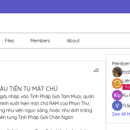
Files
Members
About
Member
tta
Liê
Trư
ÀU TIÊN TU MẬT CHÚ
Ku 
già, nhập vào Tịnh Pháp Giới Tam Muội, quán 
mình xuất hiện một chữ RAM của Phạn Thư, 
Trầ
g như viên ngọc sáng, hoặc như ánh trăng 
See All 
iền tụng Tịnh Pháp Giới Chân Ngôn