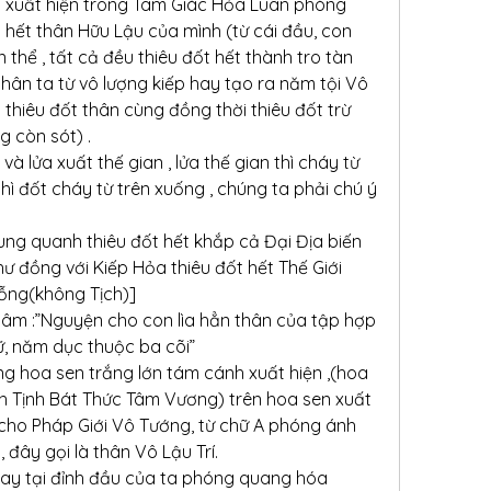
 xuất hiện trong Tam Giác Hỏa Luân phóng 
hết thân Hữu Lậu của mình (từ cái đầu, con 
hân thể , tất cả đều thiêu đốt hết thành tro tàn 
thân ta từ vô lượng kiếp hay tạo ra năm tội Vô 
hiêu đốt thân cùng đồng thời thiêu đốt trừ 
g còn sót) .
n và lửa xuất thế gian , lửa thế gian thì cháy từ 
thì đốt cháy từ trên xuống , chúng ta phải chú ý 
g quanh thiêu đốt hết khắp cả Đại Địa biến 
ư đồng với Kiếp Hỏa thiêu đốt hết Thế Giới 
rỗng(không Tịch)]
âm :”Nguyện cho con lìa hẳn thân của tập hợp 
nữ, năm dục thuộc ba cõi”
 hoa sen trắng lớn tám cánh xuất hiện ,(hoa 
h Tịnh Bát Thức Tâm Vương) trên hoa sen xuất 
ị cho Pháp Giới Vô Tướng, từ chữ A phóng ánh 
, đây gọi là thân Vô Lậu Trí.
ay tại đỉnh đầu của ta phóng quang hóa 