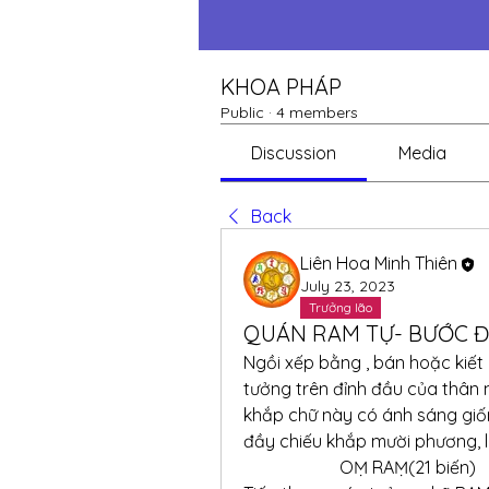
KHOA PHÁP
Public
·
4 members
Discussion
Media
Back
Liên Hoa Minh Thiên
July 23, 2023
Trưởng lão
QUÁN RAM TỰ- BƯỚC Đ
Ngồi xếp bằng , bán hoặc kiết 
tưởng trên đỉnh đầu của thân 
khắp chữ này có ánh sáng giốn
đầy chiếu khắp mười phương, l
                      OṂ RAṂ(21 biến)