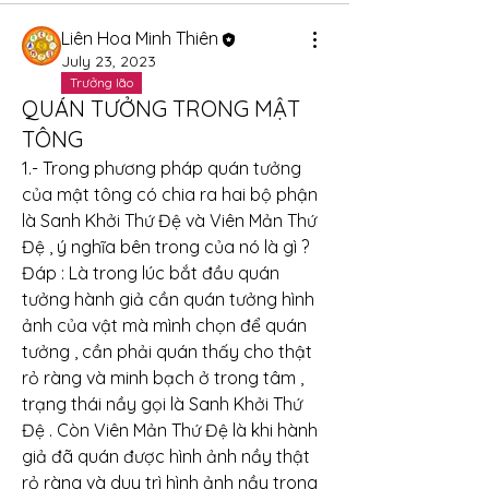
Liên Hoa Minh Thiên
July 23, 2023
Trưởng lão
QUÁN TƯỞNG TRONG MẬT
TÔNG
1.- Trong phương pháp quán tưởng 
của mật tông có chia ra hai bộ phận 
là Sanh Khởi Thứ Đệ và Viên Mản Thứ 
Đệ , ý nghĩa bên trong của nó là gì ?
Đáp : Là trong lúc bắt đầu quán 
tưởng hành giả cần quán tưởng hình 
ảnh của vật mà mình chọn để quán 
tưởng , cần phải quán thấy cho thật 
rỏ ràng và minh bạch ở trong tâm , 
trạng thái nầy gọi là Sanh Khởi Thứ 
Đệ . Còn Viên Mản Thứ Đệ là khi hành 
giả đã quán được hình ảnh nầy thật 
rỏ ràng và duy trì hình ảnh nầy trong 