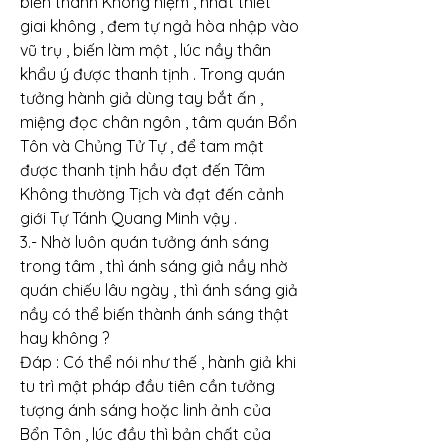
biến thành Không niệm , nhất thiết 
giai không , đem tự ngả hòa nhập vào 
vũ trụ , biến làm một , lúc nầy thân 
khẩu ý được thanh tịnh . Trong quán 
tưởng hành giả dùng tay bắt ấn , 
miệng đọc chân ngôn , tâm quán Bổn 
Tôn và Chủng Tử Tự , để tam mật 
được thanh tịnh hầu đạt đến Tâm 
Không thường Tịch và đạt đến cảnh 
giới Tự Tánh Quang Minh vậy .
3.- Nhờ luôn quán tưởng ánh sáng 
trong tâm , thì ánh sáng giả nầy nhờ 
quán chiếu lâu ngày , thì ánh sáng giả 
nầy có thể biến thành ánh sáng thật 
hay không ?
Đáp : Có thể nói như thế , hành giả khi 
tu trì mật pháp đầu tiên cần tưởng 
tượng ánh sáng hoặc linh ảnh của 
Bổn Tôn , lúc đầu thì bản chất của 