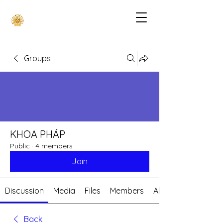
Groups
KHOA PHÁP
Public
·
4 members
Join
Discussion
Media
Files
Members
About
Back