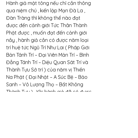
Hành giả mật tông nếu chỉ cần thông 
qua niệm chú , kiến lập Mạn Đà La , 
Đàn Tràng thì không thể nào đạt 
được đến cảnh giới Tức Thân Thành 
Phật được , muốn đạt đến cảnh giới 
nầy , hành giả cần có được năm loại 
trí huệ tức Ngũ Trí Như Lai ( Pháp Giới 
Bản Tánh Trí – Đại Viên Mản Trí – Bình 
Đẳng Tánh Trí – Diệu Quan Sát Trí và 
Thành Tựu Sở trí ) của năm vị Thiền 
Na Phật ( Đại Nhật – A Súc Bệ – Bảo 
Sanh – Vô Lượng Thọ – Bất Không 
Thành Tựu ) . Khi hành giả đã có được 
đầy đủ năm loại trí tuệ nầy rồi , thì 
việc ăn thịt , uống rượu , làm việc nam 
nữ trong pháp tu Mật Pháp Song Vận 
Đạo của Vô Thượng Du Già Bộ , cũng 
đạt đến quả vị Bồ Đề ; Tuy nhiên để 
đạt được những loại trí tuệ nầy , hành 