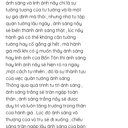
ánh sáng và linh ảnh nầy chỉ là sự 
tưởng tượng của tư tưởng và là một 
sự giả định mà thôi ; nhưng nhờ tu tập 
quán tưởng lâu ngày , ánh sáng nầy 
sẻ biến thành ánh sáng thật , lúc nầy 
hành giả có thể không cần tưởng 
tưởng hay cố gắng gì hết , mà hành 
giả mổi khi có ý muốn thấy ánh sáng 
hay linh ảnh của Bổn Tôn thì ánh sáng 
hay linh ảnh nầy sẻ hiện rỏ ra ngay 
,một cách tự nhiên ; đó là sự thành tựu 
của việc quán tưởng ánh sáng .
Thông qua quá trình tu trì ánh sáng , 
ánh sáng trắng sẻ tràn ngập toàn 
thân , ánh sáng trắng nầy sẻ được 
duy trì và luôn tăng trưởng trong thân 
của hành giả . Lúc đó ánh sáng vô 
thượng của vũ trụ sẻ đi xuống , chiếu 
sáng tràn ngập lấy ánh sáng của bản 