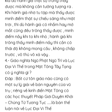
kia do hành giả thật sự trông thấy 
được mà không cần tưởng tượng ra . 
Khi hành giả nhờ tu tập mà thấy được 
minh điểm thật sự chiếu sáng như mặt 
trời , thì dù hành giả có nhắm hay mở 
mắt cũng đều trông thấy được , minh 
điểm nầy khi to khi nhỏ ; hành giả khi 
trông thấy minh điểm nầy thì cần có 
thái độ không mong cầu , không chấp 
trước , vô thủ vô xả vậy .
4.- Giáo nghĩa Ngũ Phật Ngũ Trí và Lục 
Đại Vi Thể trong Mật Tông Tây Tạng 
có ý nghĩa gì ?
Đáp : Bất cứ tôn giáo nào cũng có 
một sự lý giải về bản nguyên của vũ 
trụ ; riêng về kinh điển Mật Tông có 
các học thuyết Pháp Giới Duyên Khởi 
– Chủng Tử Tương Tục ......là bản thể 
luận nói về Lục Đại Vi Thể 