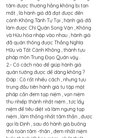
tâm được thường hằng không bị tan 
mất , là hành giả đã đạt được đến 
cảnh Không Tánh Tự Tại , hành giả đã 
làm được Chỉ Quán Song Vận , Không 
và Hửu hòa nhập vào nhau , hành giả 
đã quán thông được Thắng Nghĩa 
Hữu và Tất Cảnh Không , thành tựu 
pháp môn Trung Đạo Quán vậy .
2.- Có cách nào để giúp hành giả 
quán tưởng được dể dàng không ?
Đáp : Có rất nhiều cách , nhưng tựu 
trung đầu tiên hành giả tu tập mật 
pháp cần đem tạp niệm , vạn niệm 
thu nhiếp thành nhất niệm , tức lấy 
niệm để tiêu diệt và làm ngưng tạp 
niệm , làm thống nhất tâm thần , được 
gọi là Định , sau đó hành giả buông 
thả toàn tâm -thân , đem nhất niệm 