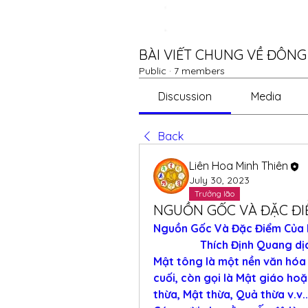
BÀI VIẾT CHUNG VỀ ĐÔN
Public
·
7 members
Discussion
Media
Back
Liên Hoa Minh Thiên
July 30, 2023
Trưởng lão
NGUỒN GỐC VÀ ĐẶC ĐI
Nguồn Gốc Và Đặc Điểm Của 
                 Thích Định Quang d
Mật tông là một nền văn hóa 
cuối, còn gọi là Mật giáo ho
thừa, Mật thừa, Quả thừa v.v..