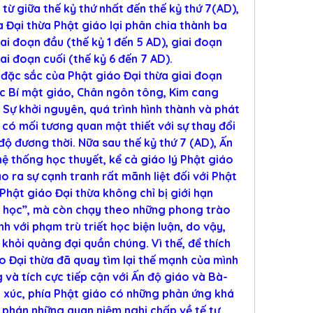
từ giữa thế kỷ thứ nhất đến thế kỷ thứ 7(AD), 
a Đại thừa Phật giáo lại phân chia thành ba 
ai đoạn đầu (thế kỷ 1 đến 5 AD), giai đoạn 
ai đoạn cuối (thế kỷ 6 đến 7 AD).
đặc sắc của Phật giáo Đại thừa giai đoạn 
ặc Bí mật giáo, Chân ngôn tông, Kim cang 
 Sự khởi nguyên, quá trình hình thành và phát 
có mối tương quan mật thiết với sự thay đổi 
độ đương thời. Nữa sau thế kỷ thứ 7 (AD), Ấn 
hệ thống học thuyết, kể cả giáo lý Phật giáo 
o ra sự cạnh tranh rất mãnh liệt đối với Phật 
Phật giáo Đại thừa không chỉ bị giới hạn 
ết học”, mà còn chạy theo những phong trào 
h với phạm trù triết học biện luận, do vậy, 
khỏi quảng đại quần chúng. Vì thế, để thích 
áo Đại thừa đã quay tìm lại thế mạnh của mình 
 và tích cực tiếp cận với Ấn độ giáo và Bà-
p xúc, phía Phật giáo có những phản ứng khá 
phê phán những quan niệm nghi chấp về tế tự 