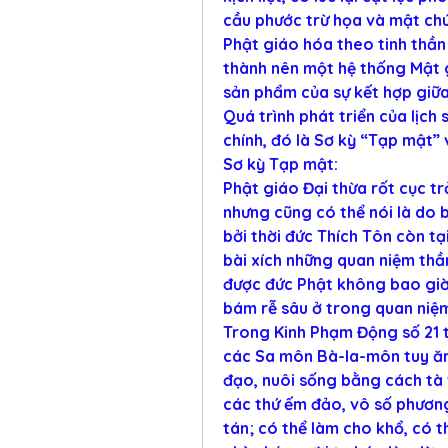
cầu phước trừ họa và mật chú,
Phật giáo hóa theo tinh thần 
thành nên một hệ thống Mật g
sản phẩm của sự kết hợp giữa
Quá trình phát triển của lịch 
chính, đó là Sơ kỳ “Tạp mật”
Sơ kỳ Tạp mật:
Phật giáo Đại thừa rốt cục tr
nhưng cũng có thể nói là do bố
bởi thời đức Thích Tôn còn tại
bài xích những quan niệm thần 
được đức Phật không bao giờ
bám rễ sâu ở trong quan niệm
Trong Kinh Phạm Động số 21 t
các Sa môn Bà-la-môn tuy ăn 
đạo, nuôi sống bằng cách tà vạ
các thứ ếm đảo, vô số phương 
tán; có thể làm cho khổ, có th