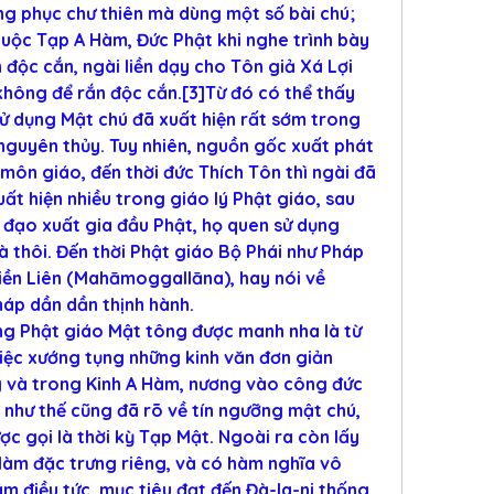
g phục chư thiên mà dùng một số bài chú; 
uộc Tạp A Hàm, Đức Phật khi nghe trình bày 
độc cắn, ngài liền dạy cho Tôn giả Xá Lợi 
không để rắn độc cắn.[3]Từ đó có thể thấy 
ử dụng Mật chú đã xuất hiện rất sớm trong 
nguyên thủy. Tuy nhiên, nguồn gốc xuất phát 
-môn giáo, đến thời đức Thích Tôn thì ngài đã 
t hiện nhiều trong giáo lý Phật giáo, sau 
đạo xuất gia đầu Phật, họ quen sử dụng 
 thôi. Đến thời Phật giáo Bộ Phái như Pháp 
ền Liên (Mahāmoggallāna), hay nói về 
háp dần dần thịnh hành.
g Phật giáo Mật tông được manh nha là từ 
iệc xướng tụng những kinh văn đơn giản 
 và trong Kinh A Hàm, nương vào công đức 
, như thế cũng đã rõ về tín ngưỡng mật chú, 
ợc gọi là thời kỳ Tạp Mật. Ngoài ra còn lấy 
làm đặc trưng riêng, và có hàm nghĩa vô 
âm điều tức, mục tiêu đạt đến Đà-la-ni thống 