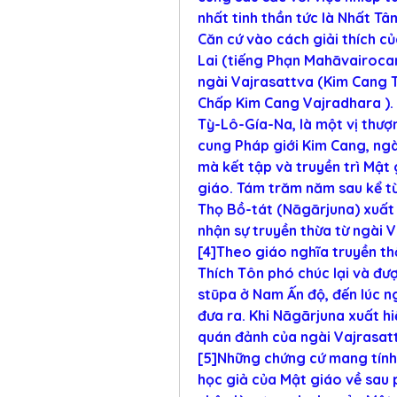
nhất tinh thần tức là Nhất Tâ
Căn cứ vào cách giải thích củ
Lai (tiếng Phạn Mahāvairocan
ngài Vajrasattva (Kim Cang T
Chấp Kim Cang Vajradhara ). 
Tỳ-Lô-Gía-Na, là một vị thượ
cung Pháp giới Kim Cang, ngà
mà kết tập và truyền trì Mật 
giáo. Tám trăm năm sau kể từ
Thọ Bồ-tát (Nāgārjuna) xuất 
nhận sự truyền thừa từ ngài 
[4]Theo giáo nghĩa truyền th
Thích Tôn phó chúc lại và đư
stūpa ở Nam Ấn độ, đến lúc ng
đưa ra. Khi Nāgārjuna xuất hi
quán đảnh của ngài Vajrasatt
[5]Những chứng cứ mang tính 
học giả của Mật giáo về sau 