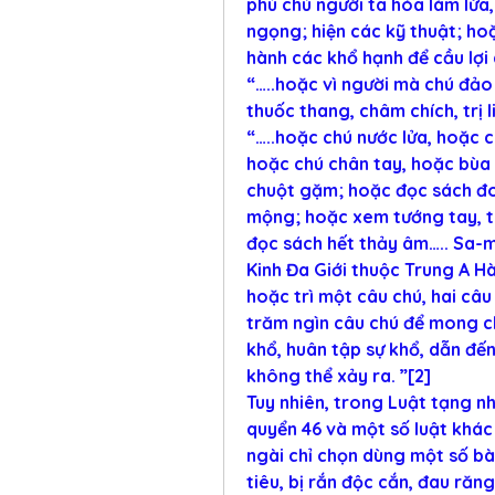
phù chú người ta hóa làm lừa, 
ngọng; hiện các kỹ thuật; hoặ
hành các khổ hạnh để cầu lợi
“…..hoặc vì người mà chú đảo 
thuốc thang, châm chích, trị l
“…..hoặc chú nước lửa, hoặc c
hoặc chú chân tay, hoặc bùa c
chuột gặm; hoặc đọc sách đoá
mộng; hoặc xem tướng tay, t
đọc sách hết thảy âm….. Sa-
Kinh Đa Giới thuộc Trung A H
hoặc trì một câu chú, hai câu 
trăm ngìn câu chú để mong cho
khổ, huân tập sự khổ, dẫn đến
không thể xảy ra. ”[2]
Tuy nhiên, trong Luật tạng n
quyển 46 và một số luật khác
ngài chỉ chọn dùng một số bà
tiêu, bị rắn độc cắn, đau răn