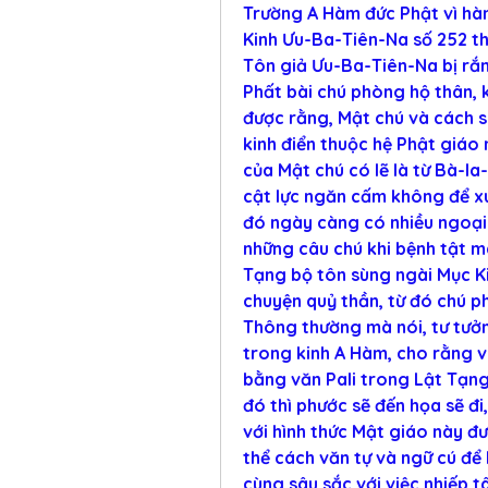
Trường A Hàm đức Phật vì hàn
Kinh Ưu-Ba-Tiên-Na số 252 th
Tôn giả Ưu-Ba-Tiên-Na bị rắn 
Phất bài chú phòng hộ thân, 
được rằng, Mật chú và cách s
kinh điển thuộc hệ Phật giáo 
của Mật chú có lẽ là từ Bà-la
cật lực ngăn cấm không để xuấ
đó ngày càng có nhiều ngoại 
những câu chú khi bệnh tật mà
Tạng bộ tôn sùng ngài Mục Ki
chuyện quỷ thần, từ đó chú p
Thông thường mà nói, tư tưởn
trong kinh A Hàm, cho rằng v
bằng văn Pali trong Lật Tạng
đó thì phước sẽ đến họa sẽ đi
với hình thức Mật giáo này đư
thể cách văn tự và ngữ cú để 
cùng sâu sắc với việc nhiếp t