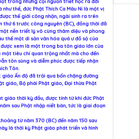
ột trong những cội nguồn triết học ra đời 
 như thế, đức Phật Thích Ca Mâu Ni là một vị 
 được thế giới công nhận, ngài sinh ra trên 
 thứ 6 trước công nguyên (BC), đồng thời đã 
một nền triết lý vô cùng thâm diệu và phong 
hậu thế một di sản văn hóa quá ư đồ sộ của 
 được xem là một trong ba tôn giáo lớn của 
là một tiêu chí quan trộng nhất mà cho đến 
ẫn tôn sùng và diễm phúc được tiếp nhận 
ích Tôn.
t giáo Ấn độ đã trải qua bốn chặng đường 
ật giáo, Bộ phái Phật giáo, Đại thừa Phật 
 giáo thời kỳ đầu, được tính từ khi đức Phật 
ăm sau Phật nhập niết bàn, tức là giai đoạn 
 khoảng từ năm 370 (BC) đến năm 150 sau 
y là thời kỳ Phật giáo phát triển và hình 