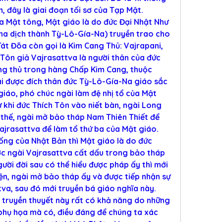
m, đây là giai đoạn tối sơ của Tạp Mật.
a Mật tông, Mật giáo là do đức Đại Nhật Như 
a dịch thành Tỳ-Lô-Gía-Na) truyền trao cho 
át Đõa còn gọi là Kim Cang Thủ: Vajrapani, 
Tôn giả Vajrasattva là người thân của đức 
ng thủ trong hàng Chấp Kim Cang, thuộc 
i được đích thân đức Tỳ-Lô-Gía-Na giáo sắc 
giáo, phó chúc ngài làm đệ nhị tổ của Mật 
 khi đức Thích Tôn vào niết bàn, ngài Long 
thế, ngài mở bảo tháp Nam Thiên Thiết để 
Vajrasattva để làm tổ thứ ba của Mật giáo.
ống của Nhật Bản thì Mật giáo là do đức 
ợc ngài Vajrasattva cất dấu trong bảo tháp 
ười đời sau có thể hiểu được pháp ấy thì mới 
ện, ngài mở bảo tháp ấy và được tiếp nhận sự 
va, sau đó mới truyền bá giáo nghĩa này.
truyền thuyết này rất có khả năng do những 
phụ họa mà có, điều đáng để chúng ta xác 