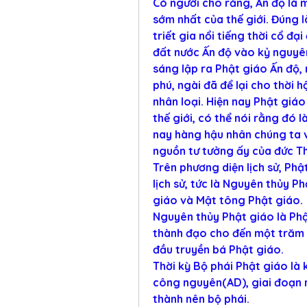
Có người cho rằng, Ấn độ là m
sớm nhất của thế giới. Đúng là
triết gia nổi tiếng thời cổ đại
đất nước Ấn độ vào kỷ nguyên
sáng lập ra Phật giáo Ấn độ, 
phú, ngài đã để lại cho thời 
nhân loại. Hiện nay Phật giáo
thế giới, có thể nói rằng đó 
nay hàng hậu nhân chúng ta v
nguồn tư tưởng ấy của đức Th
Trên phương diện lịch sử, Phậ
lịch sử, tức là Nguyên thủy Ph
giáo và Mật tông Phật giáo.
Nguyên thủy Phật giáo là Phật
thành đạo cho đến một trăm n
đầu truyền bá Phật giáo.
Thời kỳ Bộ phái Phật giáo là
công nguyên(AD), giai đoạn nà
thành nên bộ phái.