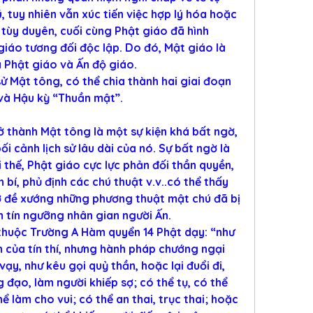
 tuy nhiên vẫn xúc tiến việc hợp lý hóa hoặc 
tùy duyên, cuối cùng Phật giáo đã hình 
iáo tương đối độc lập. Do đó, Mật giáo là 
 Phật giáo và Ấn độ giáo.
sử Mật tông, có thể chia thành hai giai đoạn 
 và Hậu kỳ “Thuần mật”.
ở thành Mật tông là một sự kiện khá bất ngờ, 
i cảnh lịch sử lâu dài của nó. Sự bất ngờ là 
 thế, Phật giáo cực lực phản đối thần quyền, 
bí, phủ định các chú thuật v.v..có thể thấy 
 đề xướng những phương thuật mật chú đã bị 
 tín ngưỡng nhân gian người Ấn.
huộc Trường A Hàm quyển 14 Phật dạy: “như 
của tín thí, nhưng hành pháp chướng ngại 
y, như kêu gọi quỷ thần, hoặc lại đuổi đi, 
đạo, làm người khiếp sợ; có thể tụ, có thể 
ể làm cho vui; có thể an thai, trục thai; hoặc 