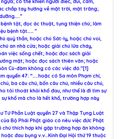
ngựa; có thể khiến người điếc, đui, câm, 
c chắp tay hướng về mặt trời, mặt trăng; 
 dưỡng…..”
bệnh tật, đọc ác thuật, tụng thiện chú; làm 
iệu bệnh tật…… ”
hú quỷ thần, hoặc chú Sát-lỵ, hoặc chú voi, 
hú an nhà cửa; hoặc giải chú lửa cháy, 
n việc sống chết; hoặc đọc sách giải 
ướng mặt; hoặc đọc sách thiên văn; hoặc 
môn Cù-đàm không có các việc đó.”[1]
àm quyển 47: “…..hoặc có Sa môn Phạm chí, 
chú, ba câu chú, bốn câu chú, nhiều câu chú, 
 tôi thoát khỏi khổ đau, như thế là đi tìm sự 
 sự khổ mà cho là hết khổ, trường hợp này 
hư Tứ Phần Luật quyển 27 và Thập Tụng Luật 
 của Bộ Phái Phật giáo có nêu việc đức Phật 
i chú thích hợp khi gặp trường hợp ăn không 
g hoặc đau bụng v.v…Kinh Đại Hội thứ 19 thuộc 