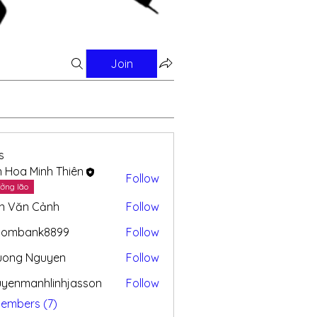
Join
s
n Hoa Minh Thiên
Follow
ởng lão
n Văn Cảnh
Follow
combank8899
Follow
uong Nguyen
Follow
yenmanhlinhjasson
Follow
Members (7)