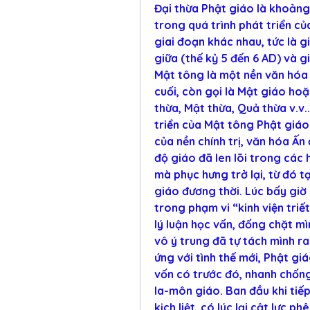
Đại thừa Phật giáo là khoảng 
trong quá trình phát triển củ
giai đoạn khác nhau, tức là gi
giữa (thế kỷ 5 đến 6 AD) và gi
Mật tông là một nền văn hóa 
cuối, còn gọi là Mật giáo ho
thừa, Mật thừa, Quả thừa v.v..
triển của Mật tông Phật giáo 
của nền chính trị, văn hóa Ấn 
độ giáo đã len lõi trong các 
mà phục hưng trở lại, từ đó tạ
giáo đương thời. Lúc bấy giờ 
trong phạm vi “kinh viện tri
lý luận học vấn, đống chặt mìn
vô ý trung đã tự tách mình ra 
ứng với tình thế mới, Phật gi
vốn có trước đó, nhanh chống
la-môn giáo. Ban đầu khi tiế
kịch liệt, có lúc lại cật lực 