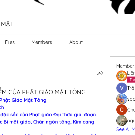
G MẬT
Files
Members
About
Member
Liê
Trư
Trầ
ỂM CỦA PHẬT GIÁO MẬT TÔNG
sa
Phật Giáo Mật Tông
ịch
Ch
đặc sắc của Phật giáo Đại thừa giai đoạn 
ngu
ặc Bí mật giáo, Chân ngôn tông, Kim cang 
See All 