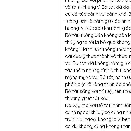
và tâm, nhưng vì Bồ tát đã đạ
dù có xúc cảnh vui cảnh khổ, B
tưởng uẩn là nắm giữ các hình 
hương, vị, xúc sau khi năm giá
Bồ tát, tưởng uẩn không còn là
thấy nghe rồi là bỏ qua không 
không. Hành uẩn thông thường c
dài của ý thức thành vô thức,
với Bồ tát, đã không nắm giữ 
tác thêm những hình ảnh trong
mộng mị, và với Bồ tát, hành uẩ
phân biệt rõ ràng thiện ác phả
Bồ tát sống với trí tuệ, nên t
thương ghét tốt xấu.
Do vậy mà với Bồ tát, năm uẩn 
cảnh ngoài khi ấy có cũng như
trần. Nội ngoại không là vì b
có dù không, cũng không thành