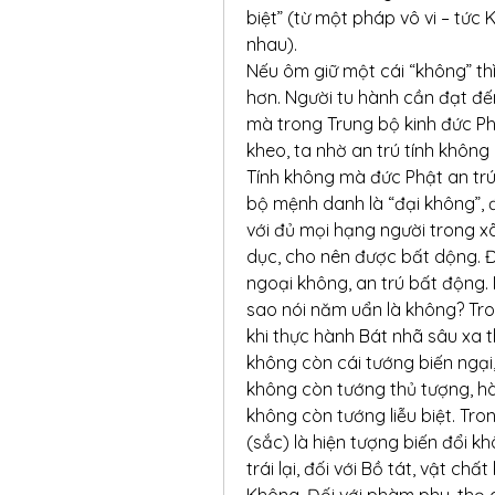
biệt” (từ một pháp vô vi – tức
nhau).
Nếu ôm giữ một cái “không” thì
hơn. Người tu hành cần đạt đến
mà trong Trung bộ kinh đức Phậ
kheo, ta nhờ an trú tính không 
Tính không mà đức Phật an trú 
bộ mệnh danh là “đại không”, đư
với đủ mọi hạng người trong xã 
dục, cho nên được bất dộng. Đó
ngoại không, an trú bất động. 
sao nói năm uẩn là không? Tron
khi thực hành Bát nhã sâu xa th
không còn cái tướng biến ngại
không còn tướng thủ tượng, hà
không còn tướng liễu biệt. Tron
(sắc) là hiện tượng biến đổi k
trái lại, đối với Bồ tát, vật ch
Không. Đối với phàm phu, thọ c