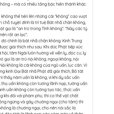
 Không – mà có nhiều tầng bậc hiền thánh khác 
 không thể tiến lên những cái “không” cao vượt 
 chỗ tuyệt đỉnh là trí tuệ Bát nhã chân không, 
t gọi là “an trú trong Tính không”: “Này các tỷ 
nên rất an lạc”.
đó chính là bát nhã chân không. Kinh Trung 
ợc giải thích như sau. Khi đức Phật tiếp xúc 
hội, tâm Ngài luôn hướng về viễn ly, độc cư, ly 
 gọi là an trú nội không, ngoại không, nội 
Nội không là cái không của ngũ uẩn, lục căn. Vì 
g kinh Đại Bát nhã Phật đã giải thích, Bồ tát 
ì thấy năm uẩn là không, vì khi ấy sắc uẩn 
, thọ uẩn không còn tướng lãnh nạp, tưởng uẩn 
nh uẩn không còn tướng tạo tác, thức uẩn 
g khi đối với phàm phu, thì cơ thể vật chất 
hông ngừng và gây chướng ngại (cho tâm) thì 
ất không là chướng ngại, cho nên nói sắc là 
ó đặc tính là lãnh nạp các cảm giác về thân 