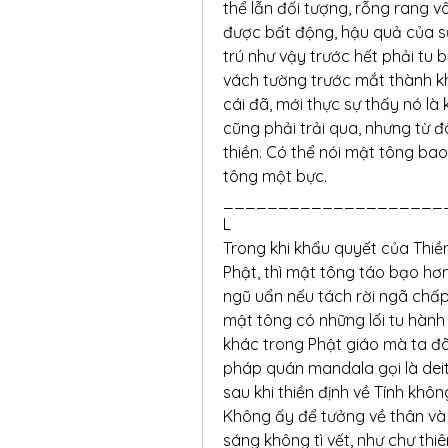
thể lẫn đối tượng, rỗng rang 
được bất động, hậu quả của sự
trú như vậy trước hết phải tu 
vách tường trước mắt thành khô
cái đã, mới thực sự thấy nó l
cũng phải trải qua, nhưng từ đ
thiền. Có thể nói mật tông bao
tông một bực.
____________________
L
Trong khi khẩu quyết của Thiền
Phật, thì mật tông táo bạo hơn
ngũ uẩn nếu tách rời ngã chấp 
mật tông có những lối tu hành
khác trong Phật giáo mà ta đã 
pháp quán mandala gọi là deity
sau khi thiền định về Tính khô
Không ấy để tưởng về thân và
sáng không tì vết, như chư thi