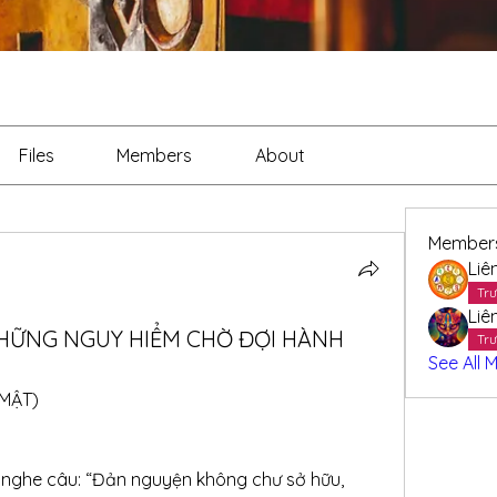
Files
Members
About
Member
Liê
Trư
Liê
HỮNG NGUY HIỂM CHỜ ĐỢI HÀNH
Trư
See All 
 MẬT)
nghe câu: “Đản nguyện không chư sở hữu, 