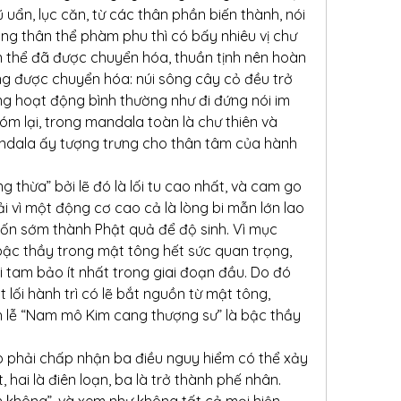
gũ uẩn, lục căn, từ các thân phần biến thành, nói 
ong thân thể phàm phu thì có bấy nhiêu vị chư 
ân thể đã được chuyển hóa, thuần tịnh nên hoàn 
g được chuyển hóa: núi sông cây cỏ đều trở 
ng hoạt động bình thường như đi đứng nói im 
óm lại, trong mandala toàn là chư thiên và 
andala ấy tượng trưng cho thân tâm của hành 
 thừa” bởi lẽ đó là lối tu cao nhất, và cam go 
 vì một động cơ cao cả là lòng bi mẫn lớn lao 
uốn sớm thành Phật quả để độ sinh. Vì mục 
 bậc thầy trong mật tông hết sức quan trọng, 
 tam bảo ít nhất trong giai đoạn đầu. Do đó 
ối hành trì có lẽ bắt nguồn từ mật tông, 
h lễ “Nam mô Kim cang thượng sư” là bậc thầy 
 phải chấp nhận ba điều nguy hiểm có thể xảy 
 hai là điên loạn, ba là trở thành phế nhân.
nh không”, và xem như không tất cả mọi hiện 