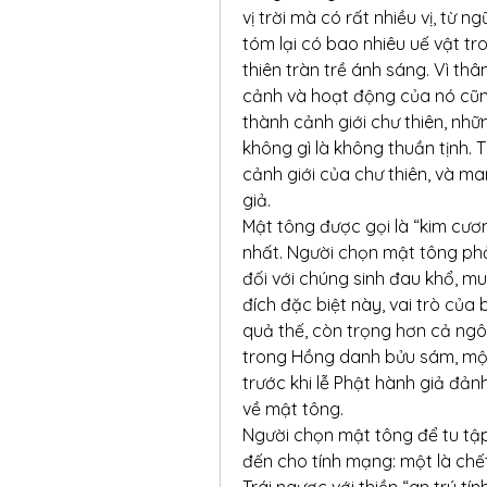
vị trời mà có rất nhiều vị, từ n
tóm lại có bao nhiêu uế vật tr
thiên tràn trề ánh sáng. Vì th
cảnh và hoạt động của nó cũn
thành cảnh giới chư thiên, nhữ
không gì là không thuần tịnh. T
cảnh giới của chư thiên, và m
giả.
Mật tông được gọi là “kim cương
nhất. Người chọn mật tông phải
đối với chúng sinh đau khổ, m
đích đặc biệt này, vai trò của
quả thế, còn trọng hơn cả ngôi
trong Hồng danh bửu sám, một l
trước khi lễ Phật hành giả đản
về mật tông.
Người chọn mật tông để tu tập
đến cho tính mạng: một là chết,
Trái ngược với thiền “an trú tí