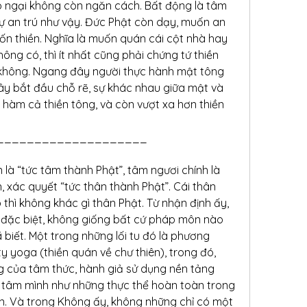
vô ngại không còn ngăn cách. Bất động là tâm 
 an trú như vậy. Đức Phật còn dạy, muốn an 
bốn thiền. Nghĩa là muốn quán cái cột nhà hay 
ng có, thì ít nhất cũng phải chứng tứ thiền 
à không. Ngang đây người thực hành mật tông 
ây bắt đầu chỗ rẽ, sự khác nhau giữa mật và 
 hàm cả thiền tông, và còn vượt xa hơn thiền 
____________________
 là “tức tâm thành Phật”, tâm ngươi chính là 
, xác quyết “tức thân thành Phật”. Cái thân 
thì không khác gì thân Phật. Từ nhận định ấy, 
 đặc biệt, không giống bất cứ pháp môn nào 
biết. Một trong những lối tu đó là phương 
 yoga (thiền quán về chư thiên), trong đó, 
ng của tâm thức, hành giả sử dụng nền tảng 
 tâm mình như những thực thể hoàn toàn trong 
ên. Và trong Không ấy, không những chỉ có một 