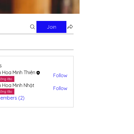
Join
s
n Hoa Minh Thiên
Follow
ởng lão
n Hoa Minh Nhật
Follow
ởng lão
Members (2)