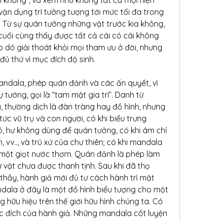
vận dụng trí tưởng tượng tới mức tối đa trong 
 Từ sự quán tưởng những vật trước kia không, 
uối cùng thấy được tất cả cái có cái không 
o dó giải thoát khỏi mọi tham ưu ở đời, nhưng 
đủ thứ vì mục đích độ sinh.
andala, phép quán đảnh và các ấn quyết, vì 
tướng, gọi là “tam mật gia trì”. Danh từ 
, thường dịch là đàn tràng hay đồ hình, nhưng 
ức vũ trụ và con người, có khi biểu trưng 
ió, hư không dùng để quán tưởng, có khi ám chỉ 
 vv.., và trú xứ của chư thiên; có khi mandala 
một giọt nước thơm. Quán đảnh là phép làm 
 vật chưa được thanh tịnh. Sau khi đã thọ 
ầy, hành giả mới đủ tư cách hành trì mật 
dala ở đây là một đồ hình biểu tượng cho một 
g hữu hiệu trên thế giới hữu hình chúng ta. Có 
ục đích của hành giả. Những mandala cốt luyện 