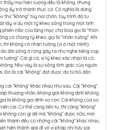
cốt thấy mọi hiện tượng đều là không, nhưng 
ông ấy trở thành thực có. Có nghĩa là đừng 
u thứ “không” tùy nơi chốn, tùy trình độ tu 
ật lấy ví dụ một tỷ kheo sống trong một tịnh 
g phiền não của làng mạc chợ búa gọi là “thôn 
ng có chúng tỷ kheo, gọi là “nhân tưởng”. Khi 
h, thì không có nhân tưởng (vì ở một mình) 
o đời sống ở rừng gây ra như nghe tiếng cọp 
m tưởng”. Cái gì có, vị tỷ kheo xác nhận là có, 
 không. Như vậy là sự sống tỉnh giác của người 
i. Đó là cái “không” đạt được do từ bỏ dần 
g cái “không” khác nhau như sau. Cái “không” 
áp thượng nhân, không giới không định không 
gia là không gia đình vợ con. Cái không của sơ 
ền cái. Cứ thế càng tiến tu, thì càng “không” 
hi không còn gì để mà “không” được nữa, mới 
iền thánh đều có những cái “không” khác nhau, 
ết hiền thánh giai dĩ vô vi pháp nhi hữu sai 