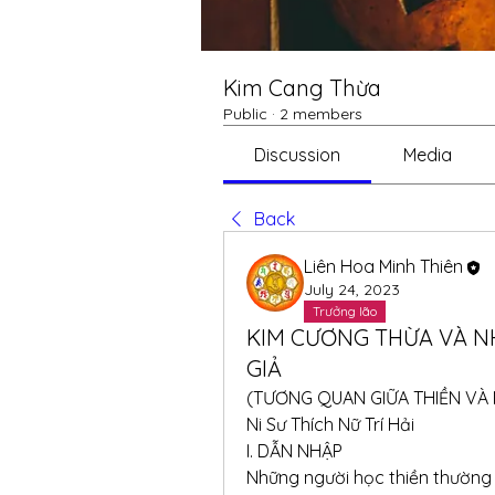
Kim Cang Thừa
Public
·
2 members
Discussion
Media
Back
Liên Hoa Minh Thiên
July 24, 2023
Trưởng lão
KIM CƯƠNG THỪA VÀ N
GIẢ
(TƯƠNG QUAN GIỮA THIỀN VÀ
Ni Sư Thích Nữ Trí Hải
I. DẪN NHẬP
Những người học thiền thường 