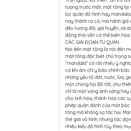
tượng trước mắt, mật tông lại 
lúc quán đồ hình hay mandala.
nay thành ra có, mà hành giả c
đều tương đối, giả huyễn, và d
đồng thời vẫn có thể biến hóa 
CÁC GIAI ĐOẠN TU QUÁN
Nói đến mật tông là nói đến m
mật tông đặc biệt chú trọng sự 
“mandala” có rất nhiều ý nghĩa
có khi ám chỉ y báo chính báo t
những yếu tố đất, nước, lửa, g
một chúng hội Bồ tát, chư thiên,
chỉ là một vòng ánh sáng hay 
cho tịnh hóa, thánh hóa các sự
phép quán đảnh của một bậc th
tông mà không sợ tác hại. Man
thế giới vô hình, nhưng tác độn
nhiều kiểu đồ hình tùy theo m