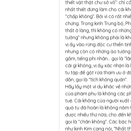
thiết vật thật chư sở vô”: chỉ 
nhất thiết đừng làm cho cái kh
“chấp không”. Bởi vì có rất nhiề
chứng. Trong kinh Trung bộ, Ph
thất ở làng, thì không có nhữn
tưởng” nhưng không phải là khô
vị ấy vào rừng độc cư thiền tịn
nhưng còn có những ảo tưởng d
gầm, tiếng phi nhân... gọi là “lâ
cái gì không, vị ấy xác nhận là
tu tập để gột rửa tham ưu ở đờ
dần, gọi là “tích không quán”.
Hãy lấy một ví dụ khác về nhữn
của phàm phu là không các ph
tuệ. Cái không của người xuất 
quả tu đà hoàn là không năm tri
được nhiều thứ nữa, cho đến k
gọi là “chân không”. Các bậc h
như kinh Kim cang nói, “Nhất thi