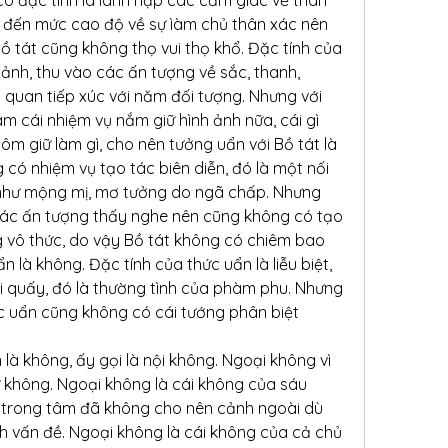
t đến mức cao độ về sự ìàm chủ thân xác nên 
ồ tát cũng không thọ vui thọ khổ. Đặc tính của 
ảnh, thu vào các ấn tượng về sắc, thanh, 
c quan tiếp xúc với năm đối tượng. Nhưng với 
m cái nhiệm vụ nắm giữ hình ảnh nữa, cái gì 
ôm giữ làm gì, cho nên tưởng uẩn với Bồ tát là 
ó nhiệm vụ tạo tác biên diễn, đó là một nối 
 như mộng mị, mơ tưởng do ngã chấp. Nhưng 
các ấn tượng thấy nghe nên cũng không có tạo 
 vô thức, do vậy Bồ tát không có chiêm bao 
n là không. Đặc tính của thức uẩn là liễu biệt, 
i quấy, đó là thường tình của phàm phu. Nhưng 
hức uẩn cũng không có cái tướng phân biệt 
là không, ấy gọi là nội không. Ngoại không vì 
 không. Ngoại không là cái không của sáu 
ên trong tâm đã không cho nên cảnh ngoài dù 
 vấn đề. Ngoại không là cái không của cả chủ 