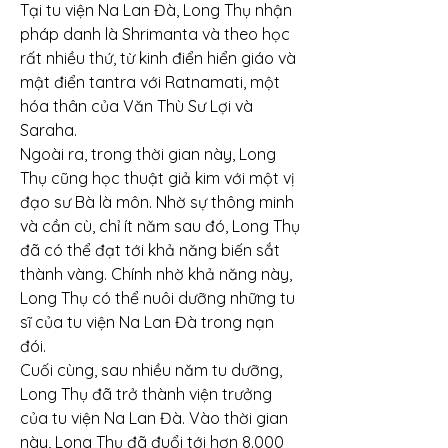
Tại tu viện Na Lan Đà, Long Thụ nhận 
pháp danh là Shrimanta và theo học 
rất nhiều thứ, từ kinh điển hiển giáo và 
mật điển tantra với Ratnamati, một 
hóa thân của Văn Thù Sư Lợi và 
Saraha.
Ngoài ra, trong thời gian này, Long 
Thụ cũng học thuật giả kim với một vị 
đạo sư Bà là môn. Nhờ sự thông minh 
và cần cù, chỉ ít năm sau đó, Long Thụ 
đã có thể đạt tới khả năng biến sắt 
thành vàng. Chính nhờ khả năng này, 
Long Thụ có thể nuôi dưỡng những tu 
sĩ của tu viện Na Lan Đà trong nạn 
đói.
Cuối cùng, sau nhiều năm tu dưỡng, 
Long Thụ đã trở thành viện trưởng 
của tu viện Na Lan Đà. Vào thời gian 
này, Long Thụ đã đuổi tới hơn 8.000 