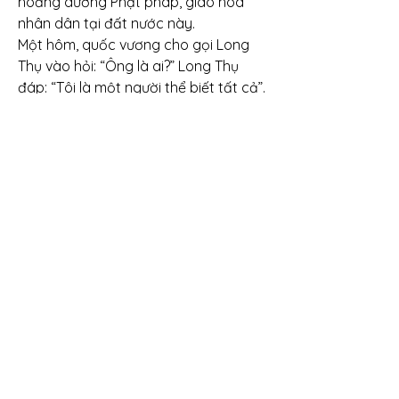
hoằng dương Phật pháp, giáo hóa 
nhân dân tại đất nước này.
Một hôm, quốc vương cho gọi Long 
Thụ vào hỏi: “Ông là ai?” Long Thụ 
đáp: “Tôi là một người thể biết tất cả”. 
Quốc vương Udayibahadar nghe 
xong rất lấy làm kinh ngạc: “Người lại 
dám nói như thế à! Một kẻ có thể biết 
tất cả mọi điều đứng trước mặt ta?” 
Long Thụ nói: “Tôi không pharhi nói 
bừa. Nếu như ngài muốn biết bản lĩnh 
của tôi chỉ cần chúng ta tranh luận 
một chút thì biết ngay thôi”.
Quốc vương nghĩ rằng: “Nếu như ta 
thắng thì cũng chẳng có gì là vẻ vang 
vì dù sao ta cũng là quốc vương, còn 
nếu như thua thì thật xấu mặt…” Vì 
vậy, quốc vương suy nghĩ hồi lâu rồi 
hỏi: “Hiện tại, trời đang làm gì?”.