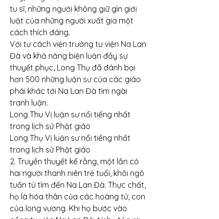
tu sĩ, những người không giữ gìn giới 
luật của những người xuất gia một 
cách thích đáng.
Với tư cách viện trưởng tu viện Na Lan 
Đà và khả năng biện luận đầy sự 
thuyết phục, Long Thụ đã đánh bại 
hơn 500 những luận sư của các giáo 
phái khác tới Na Lan Đà tìm ngài 
tranh luận.
Long Thu Vị luận sư nổi tiếng nhất 
trong lịch sử Phật giáo
Long Thụ Vị luận sư nổi tiếng nhất 
trong lịch sử Phật giáo
2. Truyền thuyết kể rằng, một lần có 
hai người thanh niên trẻ tuổi, khôi ngô 
tuấn tú tìm đến Na Lan Đà. Thực chất, 
họ là hóa thân của các hoàng tử, con 
của long vương. Khi họ bước vào 