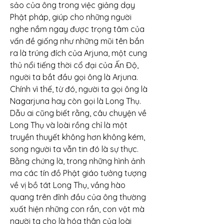
sảo của ông trong việc giảng dạy 
Phật pháp, giúp cho những người 
nghe nắm ngay được trọng tâm của 
vấn đề giống như những mũi tên bắn 
ra là trúng đích của Arjuna, một cung 
thủ nổi tiếng thời cổ đại của Ấn Độ, 
người ta bắt đầu gọi ông là Arjuna. 
Chính vì thế, từ đó, người ta gọi ông là 
Nagarjuna hay còn gọi là Long Thụ.
Dẫu ai cũng biết rằng, câu chuyện về 
Long Thụ và loài rồng chỉ là một 
truyền thuyết không hơn không kém, 
song người ta vẫn tin đó là sự thực. 
Bằng chứng là, trong những hình ảnh 
ma các tín đồ Phật giáo tưởng tượng 
về vị bồ tát Long Thụ, vầng hào 
quang trên đỉnh đầu của ông thường 
xuất hiện những con rắn, con vật mà 
người ta cho là hóa thân của loài 