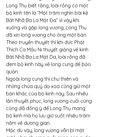
Long Thụ biết rằng, loài rồng có một 
bộ kinh tên là “Một trăm nghìn bài kệ 
Bát Nhã Ba La Mật Đa” vì vậy khi 
xuống và gặp long vương, Long Thụ 
đã xin long vương cho ông một bản.
Theo truyền thuyết thì khi đức Phật 
Thích Ca Mầu Ni thuyết giảng về kinh 
Bát Nhã Ba La Mật Da, loài rồng đã 
đem bộ kinh này về long cung để bảo 
quản.
Ngoài long cung thì chư thiên và 
những chúa quỷ dạ xoa cũng giữ một 
bản khác của bộ kinh này. Sau nhiều 
lần thuyết phục, long vương cuối cùng 
cũng đã đồng ý để Long Thụ mang 
bộ kinh mà họ lưu giữ suốt nhiều trăm 
năm về dương gian.
Mặc dù vậy, long vương vẫn bí mật 