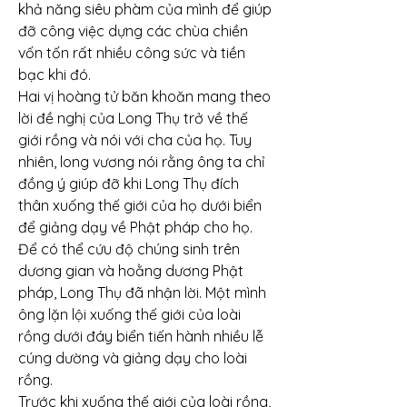
khả năng siêu phàm của mình để giúp 
đỡ công việc dựng các chùa chiền 
vốn tốn rất nhiều công sức và tiền 
bạc khi đó.
Hai vị hoàng tử băn khoăn mang theo 
lời đề nghị của Long Thụ trở về thế 
giới rồng và nói với cha của họ. Tuy 
nhiên, long vương nói rằng ông ta chỉ 
đồng ý giúp đỡ khi Long Thụ đích 
thân xuống thế giới của họ dưới biển 
để giảng dạy về Phật pháp cho họ.
Để có thể cứu độ chúng sinh trên 
dương gian và hoằng dương Phật 
pháp, Long Thụ đã nhận lời. Một mình 
ông lặn lội xuống thế giới của loài 
rồng dưới đáy biển tiến hành nhiều lễ 
cúng dường và giảng dạy cho loài 
rồng.
Trước khi xuống thế giới của loài rồng, 