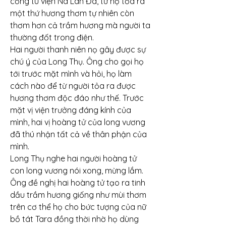
cổng tu viện Na Lan Đà, từ họ tỏa ra 
một thứ hương thơm tự nhiên còn 
thơm hơn cả trầm hương mà người ta 
thường đốt trong điện.
Hai người thanh niên nọ gây được sự 
chú ý của Long Thụ. Ông cho gọi họ 
tới trước mặt mình và hỏi, họ làm 
cách nào để từ người tỏa ra được 
hương thơm độc đáo như thế. Trước 
mặt vị viện trưởng đáng kính của 
mình, hai vị hoàng tử của long vương 
đã thú nhận tất cả về thân phận của 
mình.
Long Thụ nghe hai người hoàng tử 
con long vương nói xong, mừng lắm. 
Ông đề nghị hai hoàng tử tạo ra tinh 
dầu trầm hương giống như mùi thơm 
trên cơ thể họ cho bức tượng của nữ 
bồ tát Tara đồng thời nhờ họ dùng 