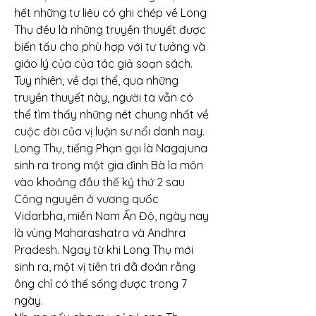
hết những tư liệu có ghi chép về Long 
Thụ đều là những truyền thuyết được 
biến tấu cho phù hợp với tư tưởng và 
giáo lý của của tác giả soạn sách.
Tuy nhiên, về đại thể, qua những 
truyền thuyết này, người ta vẫn có 
thể tìm thấy những nét chung nhất về 
cuộc đời của vị luận sư nổi danh nay.
Long Thụ, tiếng Phạn gọi là Nagajuna 
sinh ra trong một gia đình Bà la môn 
vào khoảng đầu thế kỷ thứ 2 sau 
Công nguyên ở vương quốc 
Vidarbha, miền Nam Ấn Độ, ngày nay 
là vùng Maharashatra và Andhra 
Pradesh. Ngay từ khi Long Thụ mới 
sinh ra, một vị tiên tri đã đoán rằng 
ông chỉ có thể sống được trong 7 
ngày.