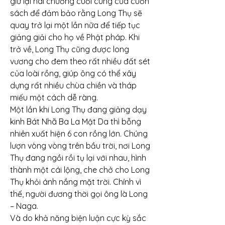
giữ lại hai chương cuối cùng của cuốn 
sách để đảm bảo rằng Long Thụ sẽ 
quay trở lại một lần nữa để tiếp tục 
giảng giải cho họ về Phật pháp. Khi 
trở về, Long Thụ cũng được long 
vương cho đem theo rất nhiều đất sét 
của loài rồng, giúp ông có thể xây 
dựng rất nhiều chùa chiền và tháp 
miếu một cách dễ ràng.
Một lần khi Long Thụ đang giảng dạy 
kinh Bát Nhã Ba La Mật Da thì bỗng 
nhiên xuất hiện 6 con rồng lớn. Chúng 
lượn vòng vòng trên bầu trời, nơi Long 
Thụ đang ngồi rồi tụ lại với nhau, hình 
thành một cái lộng, che chở cho Long 
Thụ khỏi ánh nắng mặt trời. Chính vì 
thế, người đương thời gọi ông là Long 
– Naga.
Và do khả năng biện luận cực kỳ sắc 