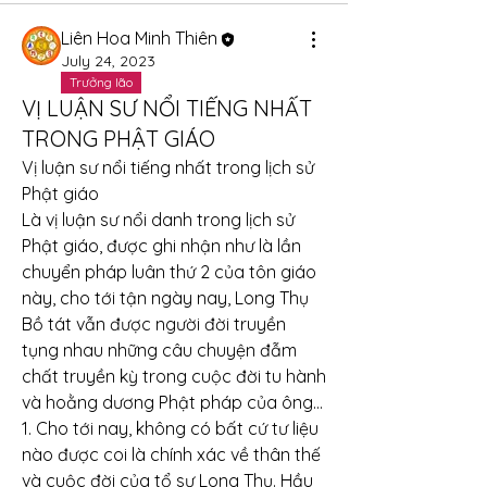
Liên Hoa Minh Thiên
July 24, 2023
Trưởng lão
VỊ LUẬN SƯ NỔI TIẾNG NHẤT
TRONG PHẬT GIÁO
Vị luận sư nổi tiếng nhất trong lịch sử 
Phật giáo
Là vị luận sư nổi danh trong lịch sử 
Phật giáo, được ghi nhận như là lần 
chuyển pháp luân thứ 2 của tôn giáo 
này, cho tới tận ngày nay, Long Thụ 
Bồ tát vẫn được người đời truyền 
tụng nhau những câu chuyện đẫm 
chất truyền kỳ trong cuộc đời tu hành 
và hoằng dương Phật pháp của ông…
1. Cho tới nay, không có bất cứ tư liệu 
nào được coi là chính xác về thân thế 
và cuộc đời của tổ sư Long Thụ. Hầu 