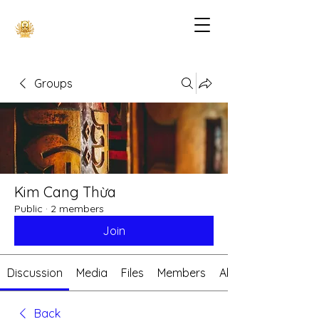
Groups
Kim Cang Thừa
Public
·
2 members
Join
Discussion
Media
Files
Members
About
Back