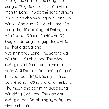
Nhưng nếu cha mẹ của Long Thụ 
cúng dường đủ cho một trăm vị sa 
môn thì Long Thụ có thể sống tới năm 
lên 7. Lo sợ cho sự sống của Long Thụ, 
nên khi ông được 7 tuổi, cha mẹ của 
Long Thụ đã đưa ông tới Đại học tu 
viện Na Lan Đà ở miền Bắc Ấn Độ. 
Đây là nơi Long Thụ gặp được vị đại 
sư Phật giáo Saraha.
Vừa nhìn thấy Long Thụ, Saraha đã 
nói rằng, nếu như Long Thụ đồng ý 
xuất gia và kiên trì tụng niệm mật 
ngôn A Di Đà thì không những ông có 
thể vượt qua được kiếp nạn mà còn 
có thể sống trường thọ. Cha mẹ Long 
Thụ muốn cho con mình được sống 
nên đồng ý để Long Thụ cạo đầu 
xuất gia theo Saraha ngày ngày tụng 
niệm kinh Phật.