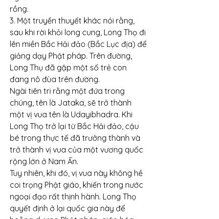
rồng.
3. Một truyền thuyết khác nói rằng, 
sau khi rời khỏi long cung, Long Thọ đi 
lên miền Bắc Hải đảo (Bắc Lục địa) để 
giảng dạy Phật pháp. Trên đường, 
Long Thụ đã gặp một số trẻ con 
đang nô đùa trên đường.
Ngài tiên tri rằng một đứa trong 
chúng, tên là Jataka, sẽ trở thành 
một vị vua tên là Udayibhadra. Khi 
Long Thọ trở lại từ Bắc Hải đảo, cậu 
bé trong thực tế đã trưởng thành và 
trở thành vị vua của một vương quốc 
rộng lớn ở Nam Ấn.
Tuy nhiên, khi đó, vị vua này không hề 
coi trọng Phật giáo, khiến trong nước 
ngoại đạo rất thịnh hành. Long Thọ 
quyết định ở lại quốc gia này để 