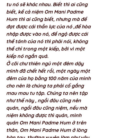
tu nó sẽ khác nhau. Biết thì ai cũng 
biết, kể cả niệm Om Mani Padme 
Hum thì ai cũng biết, nhưng mà để 
đạt được cái thần lực của nó ,để hòa 
nhập được vào nó, để ngộ được cái 
thể tánh của nó thì phải nói, không 
thể chỉ trong một kiếp, bởi vì một 
kiếp nó ngắn quá. 
Ở cõi chư thiên ngủ một đêm dậy 
mình đã chết hết rồi, một ngày một 
đêm của họ bằng 100 năm của mình 
cho nên là chúng ta phải cố gắng 
mau mau tu tập. Chúng ta nên tập 
như thế này , ngồi đâu cũng nên 
quán, ngồi đâu cũng niệm, nếu mà 
niệm không được thì quán, mình 
quán Om Mani Padme Hum ở trên 
thân, Om Mani Padme Hum ở lòng 
bàn tay ,thường xuyên làm như vậy 