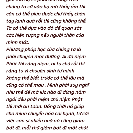
chúng ta sờ vào họ mà thấy ấm thì 
còn có thể giúp được chứ thấy chân 
tay lạnh quá rồi thì cũng không thể. 
Ta có thể dựa vào đó để quan sát 
các hiện tượng nếu người thân của 
mình mất. 
Phương pháp học của chúng ta là 
phải chuyên một đường. Ai đã niệm 
Phật thì ráng niệm, ai tu chú rồi thì 
ráng tu vì chuyện sinh tử mình 
không thể biết trước có thể lâu mà 
cũng có thể mau . Mình phải suy nghĩ 
như thế để mà lúc nào đi đứng nằm 
ngồi đều phải niệm chú niệm Phật 
thì mới an toàn. Đồng thời nó giúp 
cho mình chuyển hóa cái hạnh, từ cái 
việc sân si nhiều quá nó cũng giảm 
bớt đi, mỗi thứ giảm bớt đi một chút 