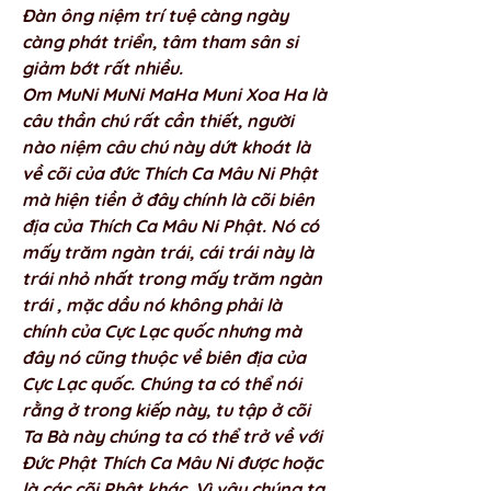
Đàn ông niệm trí tuệ càng ngày 
càng phát triển, tâm tham sân si 
giảm bớt rất nhiều. 
Om MuNi MuNi MaHa Muni Xoa Ha là 
câu thần chú rất cần thiết, người 
nào niệm câu chú này dứt khoát là 
về cõi của đức Thích Ca Mâu Ni Phật 
mà hiện tiền ở đây chính là cõi biên 
địa của Thích Ca Mâu Ni Phật. Nó có 
mấy trăm ngàn trái, cái trái này là 
trái nhỏ nhất trong mấy trăm ngàn 
trái , mặc dầu nó không phải là 
chính của Cực Lạc quốc nhưng mà 
đây nó cũng thuộc về biên địa của 
Cực Lạc quốc. Chúng ta có thể nói 
rằng ở trong kiếp này, tu tập ở cõi 
Ta Bà này chúng ta có thể trở về với 
Đức Phật Thích Ca Mâu Ni được hoặc 
là các cõi Phật khác. Vì vậy chúng ta 