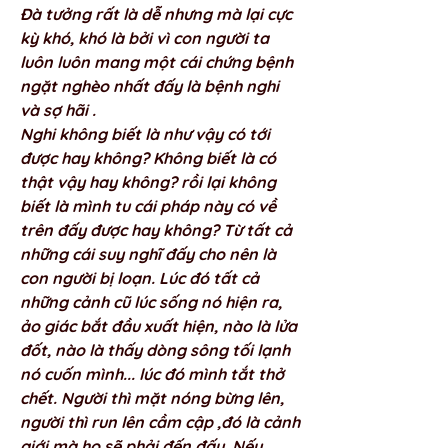
Đà tưởng rất là dễ nhưng mà lại cực 
kỳ khó, khó là bởi vì con người ta 
luôn luôn mang một cái chứng bệnh 
ngặt nghèo nhất đấy là bệnh nghi 
và sợ hãi . 
Nghi không biết là như vậy có tới 
được hay không? Không biết là có 
thật vậy hay không? rồi lại không 
biết là mình tu cái pháp này có về 
trên đấy được hay không? Từ tất cả 
những cái suy nghĩ đấy cho nên là 
con người bị loạn. Lúc đó tất cả 
những cảnh cũ lúc sống nó hiện ra, 
ảo giác bắt đầu xuất hiện, nào là lửa 
đốt, nào là thấy dòng sông tối lạnh 
nó cuốn mình... lúc đó mình tắt thở 
chết. Người thì mặt nóng bừng lên, 
người thì run lên cầm cập ,đó là cảnh 
giới mà họ sẽ phải đến đấy. Nếu 