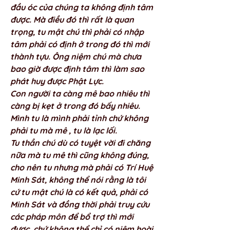
đầu óc của chúng ta không định tâm 
được. Mà điều đó thì rất là quan 
trọng, tu mật chú thì phải có nhập 
tâm phải có định ở trong đó thì mới 
thành tựu. Ông niệm chú mà chưa 
bao giờ được định tâm thì làm sao 
phát huy được Phật Lực. 
Con người ta càng mê bao nhiêu thì 
càng bị kẹt ở trong đó bấy nhiêu. 
Mình tu là mình phải tỉnh chứ không 
phải tu mà mê , tu là lạc lối. 
Tu thần chú dù có tuyệt vời đi chăng 
nữa mà tu mê thì cũng không đúng, 
cho nên tu nhưng mà phải có Trí Huệ 
Minh Sát, không thể nói rằng là tôi 
cứ tu mật chú là có kết quả, phải có 
Minh Sát và đồng thời phải truy cứu 
các pháp môn để bổ trợ thì mới 
được, chứ không thể chỉ có niệm hoài 