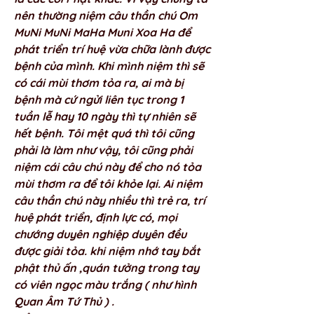
nên thường niệm câu thần chú Om 
MuNi MuNi MaHa Muni Xoa Ha để 
phát triển trí huệ vừa chữa lành được 
bệnh của mình. Khi mình niệm thì sẽ 
có cái mùi thơm tỏa ra, ai mà bị 
bệnh mà cứ ngửi liên tục trong 1 
tuần lễ hay 10 ngày thì tự nhiên sẽ 
hết bệnh. Tôi mệt quá thì tôi cũng 
phải là làm như vậy, tôi cũng phải 
niệm cái câu chú này để cho nó tỏa 
mùi thơm ra để tôi khỏe lại. Ai niệm 
câu thần chú này nhiều thì trẻ ra, trí 
huệ phát triển, định lực có, mọi 
chướng duyên nghiệp duyên đều 
được giải tỏa. khi niệm nhớ tay bắt 
phật thủ ấn ,quán tưởng trong tay 
có viên ngọc màu trắng ( như hình 
Quan Âm Tứ Thủ ) . 