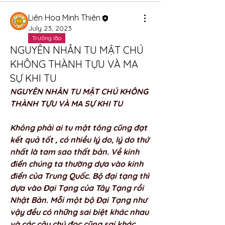
Liên Hoa Minh Thiên
July 23, 2023
Trưởng lão
NGUYÊN NHÂN TU MẬT CHÚ
KHÔNG THÀNH TỰU VÀ MA
SỰ KHI TU
NGUYÊN NHÂN TU MẬT CHÚ KHÔNG 
THÀNH TỰU VÀ MA SỰ KHI TU 
Không phải ai tu mật tông cũng đạt 
kết quả tốt , có nhiều lý do, lý do thứ 
nhất là tam sao thất bản. Về kinh 
điển chúng ta thường dựa vào kinh 
điển của Trung Quốc. Bộ đại tạng thì 
dựa vào Đại Tạng của Tây Tạng rồi 
Nhật Bản. Mỗi một bộ Đại Tạng như 
vậy đều có những sai biệt khác nhau 
và các câu chú đọc cũng sai khác. 