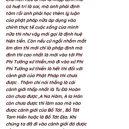
có huệ trí là sai, mà anh phải định 
tâm rồi anh phải học thêm lý luận 
của phật pháp nữa áp dụng vào 
chính thực tế cuộc sống của mình 
nữa thì như vậy mới gọi là định huệ 
hiện tiền. Còn nếu cứ ngồi nhắm mắt 
lim dim thì mới chỉ là pháp định mà 
định thì cao nhất là mới vào tới Phi 
Phi Tưởng xứ thiền,mà đi vào xứ Phi 
Phi Tưởng xứ thiền là hết thì đối với 
cảnh giới của Phật Pháp thì chưa 
được . Thậm chí nói thẳng là cái 
cảnh giới thấp nhất là Tu Đà Hoàn 
còn chưa được ,A Na Hàm, A la Hán 
còn chưa được thì làm sao mà vào 
được cảnh giới của Bồ Tát , Bồ Tát 
Tam Hiền hoặc là Bồ Tát Địa. Khi 
chúng ta đã đi vào cảnh giới đó được 