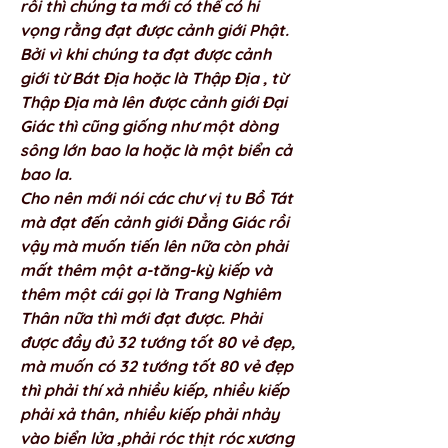
rồi thì chúng ta mới có thể có hi 
vọng rằng đạt được cảnh giới Phật. 
Bởi vì khi chúng ta đạt được cảnh 
giới từ Bát Địa hoặc là Thập Địa , từ 
Thập Địa mà lên được cảnh giới Đại 
Giác thì cũng giống như một dòng 
sông lớn bao la hoặc là một biển cả 
bao la. 
Cho nên mới nói các chư vị tu Bồ Tát 
mà đạt đến cảnh giới Đẳng Giác rồi 
vậy mà muốn tiến lên nữa còn phải 
mất thêm một a-tăng-kỳ kiếp và 
thêm một cái gọi là Trang Nghiêm 
Thân nữa thì mới đạt được. Phải 
được đầy đủ 32 tướng tốt 80 vẻ đẹp, 
mà muốn có 32 tướng tốt 80 vẻ đẹp 
thì phải thí xả nhiều kiếp, nhiều kiếp 
phải xả thân, nhiều kiếp phải nhảy 
vào biển lửa ,phải róc thịt róc xương 