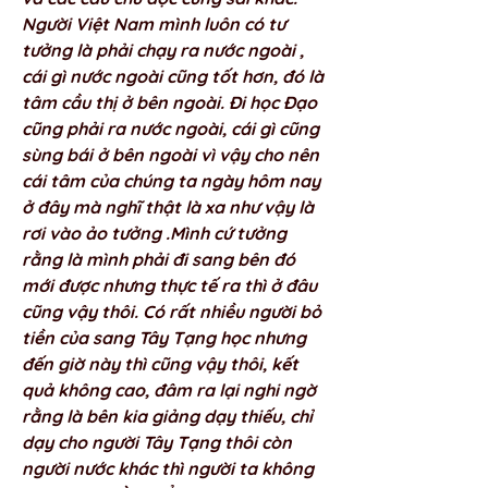
Người Việt Nam mình luôn có tư 
tưởng là phải chạy ra nước ngoài , 
cái gì nước ngoài cũng tốt hơn, đó là 
tâm cầu thị ở bên ngoài. Đi học Đạo 
cũng phải ra nước ngoài, cái gì cũng 
sùng bái ở bên ngoài vì vậy cho nên 
cái tâm của chúng ta ngày hôm nay 
ở đây mà nghĩ thật là xa như vậy là 
rơi vào ảo tưởng .Mình cứ tưởng 
rằng là mình phải đi sang bên đó 
mới được nhưng thực tế ra thì ở đâu 
cũng vậy thôi. Có rất nhiều người bỏ 
tiền của sang Tây Tạng học nhưng 
đến giờ này thì cũng vậy thôi, kết 
quả không cao, đâm ra lại nghi ngờ 
rằng là bên kia giảng dạy thiếu, chỉ 
dạy cho người Tây Tạng thôi còn 
người nước khác thì người ta không 