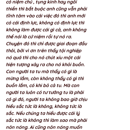
có niệm chú , tụng kinh hay ngồi 
thiền thì bắt buộc anh cũng vẫn phải 
tĩnh tâm vào cái việc đó thì anh mới 
có cái định lực, không có định lực thì 
không làm được cái gì cả, anh không 
thể nói là cứ niệm rồi tự nó ra. 
Chuyện đó thì chỉ được giai đoạn đầu 
thôi, bởi vì ơn trên thấy tội nghiệp 
nó quá thì cho nó chút xíu một cái 
hiện tượng xảy ra cho nó khỏi buồn. 
Con người ta tu mà thấy có gì là 
mừng lắm, còn không thấy có gì thì 
buồn lắm, có khi bỏ cả tu. Mà con 
người ta luôn có tư tưởng tu là phải 
có gì đó, người ta không bao giờ chịu 
hiểu sắc tức là không, không tức là 
sắc. Nếu chúng ta hiểu được cái lý 
sắc tức là không thì làm sao mà phải 
nôn nóng. Ai cũng nôn nóng muốn 