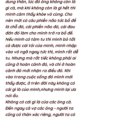
dung thân, lúc đó ông không còn là 
gì cả, mà khi không còn là gì hết thì 
mình cảm thấy khỏe vô cùng. Cho 
nên mới có câu phiền não tức bồ đề 
là chỗ đó, cái phiền não đó, cái đau 
đớn đó làm cho mình trở ra bồ đề. 
Nếu mình có tâm tu thì mình bỏ tất 
cả được cái tôi của mình, mình nhập 
vào vô ngã ngay tức thì, mình rất dễ 
tu. Nhưng mà rất tiếc không phải ai 
cũng ở hoàn cảnh đó, và chỉ ở hoàn 
cảnh đó mới nhận ra điều đó. Khi 
vào trong cuộc sống đó mình mới 
thấy được, ở trên đời này không có 
cái gì là của mình,nhưng mình lại ưa 
nói ẩu. 
Không có cái gì là của các ông cả. 
Đến ngay cả vợ các ông - người ta 
cũng có thân xác riêng, người ta có 