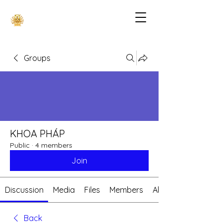
Groups
KHOA PHÁP
Public
·
4 members
Join
Discussion
Media
Files
Members
About
Back