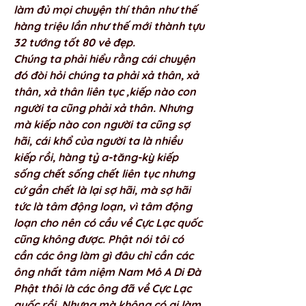
làm đủ mọi chuyện thí thân như thế 
hàng triệu lần như thế mới thành tựu 
32 tướng tốt 80 vẻ đẹp. 
Chúng ta phải hiểu rằng cái chuyện 
đó đòi hỏi chúng ta phải xả thân, xả 
thân, xả thân liên tục ,kiếp nào con 
người ta cũng phải xả thân. Nhưng 
mà kiếp nào con người ta cũng sợ 
hãi, cái khổ của người ta là nhiều 
kiếp rồi, hàng tỷ a-tăng-kỳ kiếp 
sống chết sống chết liên tục nhưng 
cứ gần chết là lại sợ hãi, mà sợ hãi 
tức là tâm động loạn, vì tâm động 
loạn cho nên có cầu về Cực Lạc quốc 
cũng không được. Phật nói tôi có 
cần các ông làm gì đâu chỉ cần các 
ông nhất tâm niệm Nam Mô A Di Đà 
Phật thôi là các ông đã về Cực Lạc 
quốc rồi. Nhưng mà không có ai làm 