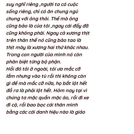
suy nghĩ riêng ,người ta có cuộc 
sống riêng, chỉ có ăn chung ngủ 
chung với ông thôi. Thế mà ông 
cũng bảo là của tôi ,ngay cái đấy đã 
cũng không phải. Ngay cả xương thịt 
trên thân thể nó cũng bảo tao là 
thịt mày là xương hai thứ khác nhau. 
Trong con người của mình nó còn 
phân biệt từng bộ phận. 
Hồi đó tôi ở ngoài, tôi ưa mắc cỡ 
lắm nhưng vào tù rồi thì không còn 
gì để mà mắc cỡ nữa, họ bắt lột hết 
đồ ra là phải lột hết. Hôm nay tại vì 
chúng ta mặc quần mặc áo, rồi đi xe 
đi cộ, rồi bao bọc cái thân mình 
bằng các cái danh hiệu nào là giáo 
sư, nào là tiến sĩ ,nào là thương gia 
...lúc nào cũng nghĩ tôi là như thế 
này tôi là như thế kia .Chính vì cái 