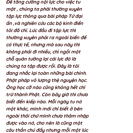
Để tăng cường nội lực cho việc tu 
mật , chúng ta phải thường xuyên 
tập lực thông qua bài pháp Tứ đại 
ấn ,và nghiên cứu các bộ kinh điển 
tôi đã chỉ. Lúc đầu đi tập lực thì 
thường xuyên phải ra ngoài biển để 
có thực tế, nhưng mà sau này thì 
không phải đi nhiều, chỉ ngồi một 
chỗ quán tưởng lại cái lực đó là 
chúng ta tập được rồi. Đây là tôi 
đang nhắc lại toàn những bài chính. 
Phật pháp vô lượng thệ nguyện học. 
Ông học cỡ nào cũng không hết chỉ 
trừ thành Phật. Còn bây giờ thì chưa 
biết đến kiếp nào. Mỗi ngày tu nó 
một khác, mình mới chỉ biết ở bên 
ngoài thôi chứ mình chưa thâm nhập 
được vào nó, cho nên là cũng một 
câu thần chú đấy nhưng mỗi một lúc 