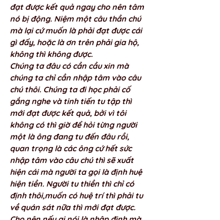
đạt được kết quả ngay cho nên tâm 
nó bị động. Niệm một câu thần chú 
mà lại cứ muốn là phải đạt được cái 
gì đấy, hoặc là ơn trên phải gia hộ, 
không thì không được. 
Chúng ta đâu có cần cầu xin mà 
chúng ta chỉ cần nhập tâm vào câu 
chú thôi. Chúng ta đi học phải cố 
gắng nghe và tinh tiến tu tập thì 
mới đạt được kết quả, bởi vì tôi 
không có thì giờ để hỏi từng người 
một là ông đang tu đến đâu rồi, 
quan trọng là các ông cứ hết sức 
nhập tâm vào câu chú thì sẽ xuất 
hiện cái mà người ta gọi là định huệ 
hiện tiền. Người tu thiền thì chỉ có 
định thôi,muốn có huệ trí thì phải tu 
về quán sát nữa thì mới đạt được. 
Cho nên nếu ai nói là nhập định mà 