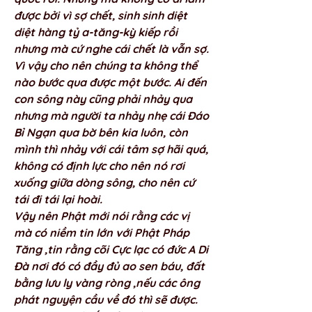
được bởi vì sợ chết, sinh sinh diệt 
diệt hàng tỷ a-tăng-kỳ kiếp rồi 
nhưng mà cứ nghe cái chết là vẫn sợ. 
Vì vậy cho nên chúng ta không thể 
nào bước qua được một bước. Ai đến 
con sông này cũng phải nhảy qua 
nhưng mà người ta nhảy nhẹ cái Đáo 
Bỉ Ngạn qua bờ bên kia luôn, còn 
mình thì nhảy với cái tâm sợ hãi quá, 
không có định lực cho nên nó rơi 
xuống giữa dòng sông, cho nên cứ 
tái đi tái lại hoài. 
Vậy nên Phật mới nói rằng các vị 
mà có niềm tin lớn với Phật Pháp 
Tăng ,tin rằng cõi Cực lạc có đức A Di 
Đà nơi đó có đầy đủ ao sen báu, đất 
bằng lưu ly vàng ròng ,nếu các ông 
phát nguyện cầu về đó thì sẽ được. 