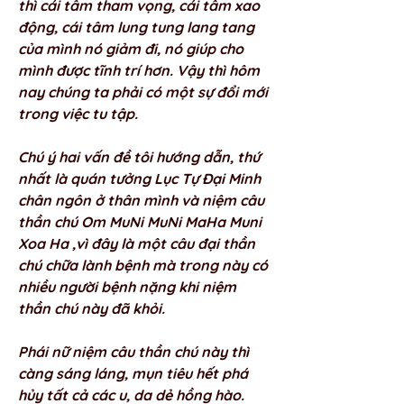
thì cái tâm tham vọng, cái tâm xao 
động, cái tâm lung tung lang tang 
của mình nó giảm đi, nó giúp cho 
mình được tĩnh trí hơn. Vậy thì hôm 
nay chúng ta phải có một sự đổi mới 
trong việc tu tập. 
Chú ý hai vấn đề tôi hướng dẫn, thứ 
nhất là quán tưởng Lục Tự Đại Minh 
chân ngôn ở thân mình và niệm câu 
thần chú Om MuNi MuNi MaHa Muni 
Xoa Ha ,vì đây là một câu đại thần 
chú chữa lành bệnh mà trong này có 
nhiều người bệnh nặng khi niệm 
thần chú này đã khỏi. 
Phái nữ niệm câu thần chú này thì 
càng sáng láng, mụn tiêu hết phá 
hủy tất cả các u, da dẻ hồng hào. 