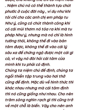
. Niệm chú nó có thể thành tựu chút 
phước ở cuộc đời này , ví dụ như khi 
tôi chỉ cho các anh chị em pháp tu 
Như ý, cũng có chút thành công khi 
có cái mùi thơm nó tỏa ra khi mà tu 
pháp Như ý, nhưng mà nó chỉ là hình 
tướng thôi, không thể đi vào bản 
tâm được, không thể đi vào cái lý 
sâu xa để chứng ngộ được một cái gì 
cả, vì vậy nó đòi hỏi cái tâm của 
mình khi tu phải có định. 
Chúng ta niệm chú để định, chúng ta 
ngồi thiền tập trung vào hơi thở 
cũng để định. Mặc dù về hình thức thì 
khác nhau nhưng mà cái tâm định 
thì nó cũng giống như nhau. Cho nên 
trăm sông nghìn rạch gì thì cũng trở 
về một chỗ là biển. Vậy cho nên anh 