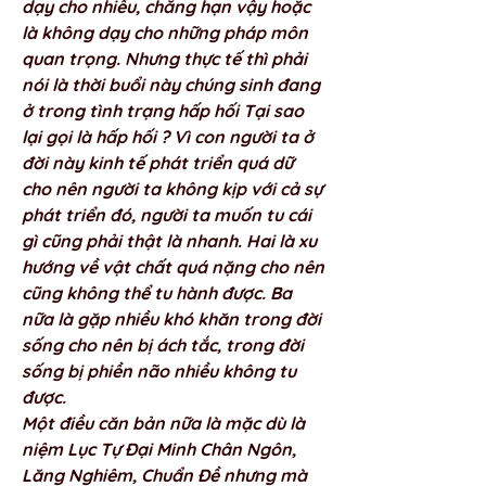
dạy cho nhiều, chẳng hạn vậy hoặc 
là không dạy cho những pháp môn 
quan trọng. Nhưng thực tế thì phải 
nói là thời buổi này chúng sinh đang 
ở trong tình trạng hấp hối Tại sao 
lại gọi là hấp hối ? Vì con người ta ở 
đời này kinh tế phát triển quá dữ 
cho nên người ta không kịp với cả sự 
phát triển đó, người ta muốn tu cái 
gì cũng phải thật là nhanh. Hai là xu 
hướng về vật chất quá nặng cho nên 
cũng không thể tu hành được. Ba 
nữa là gặp nhiều khó khăn trong đời 
sống cho nên bị ách tắc, trong đời 
sống bị phiền não nhiều không tu 
được. 
Một điều căn bản nữa là mặc dù là 
niệm Lục Tự Đại Minh Chân Ngôn, 
Lăng Nghiêm, Chuẩn Đề nhưng mà 