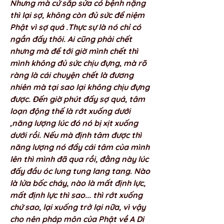
Nhưng mà cứ sắp sửa có bệnh nặng 
thì lại sợ, không còn đủ sức để niệm 
Phật vì sợ quá .Thực sự là nó chỉ có 
ngần đấy thôi. Ai cũng phải chết 
nhưng mà để tới giờ mình chết thì 
mình không đủ sức chịu đựng, mà rõ 
ràng là cái chuyện chết là đương 
nhiên mà tại sao lại không chịu đựng 
được. Đến giờ phút đấy sợ quá, tâm 
loạn động thế là rớt xuống dưới 
,năng lượng lúc đó nó bị xịt xuống 
dưới rồi. Nếu mà định tâm được thì 
năng lượng nó đẩy cái tâm của mình 
lên thì mình đã qua rồi, đằng này lúc 
đấy đầu óc lung tung lang tang. Nào 
là lửa bốc cháy, nào là mất định lực, 
mất định lực thì sao... thì rớt xuống 
chứ sao, lại xuống trở lại nữa, vì vậy 
cho nên pháp môn của Phật về A Di 