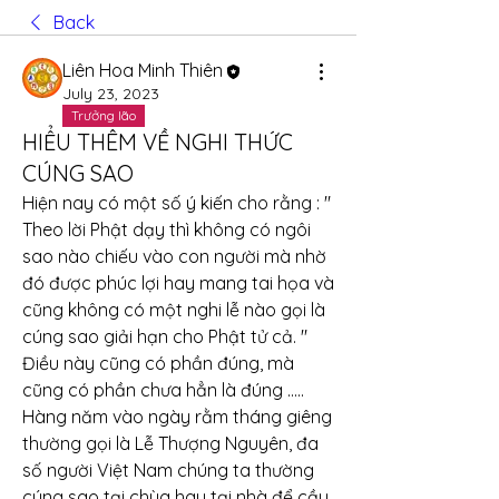
Back
Liên Hoa Minh Thiên
July 23, 2023
Trưởng lão
HIỂU THÊM VỀ NGHI THỨC
CÚNG SAO
Hiện nay có một số ý kiến cho rằng : " 
Theo lời Phật dạy thì không có ngôi 
sao nào chiếu vào con người mà nhờ 
đó được phúc lợi hay mang tai họa và 
cũng không có một nghi lễ nào gọi là 
cúng sao giải hạn cho Phật tử cả. " 
Điều này cũng có phần đúng, mà 
cũng có phần chưa hẳn là đúng .....
Hàng năm vào ngày rằm tháng giêng 
thường gọi là Lễ Thượng Nguyên, đa 
số người Việt Nam chúng ta thường 
cúng sao tại chùa hay tại nhà để cầu 