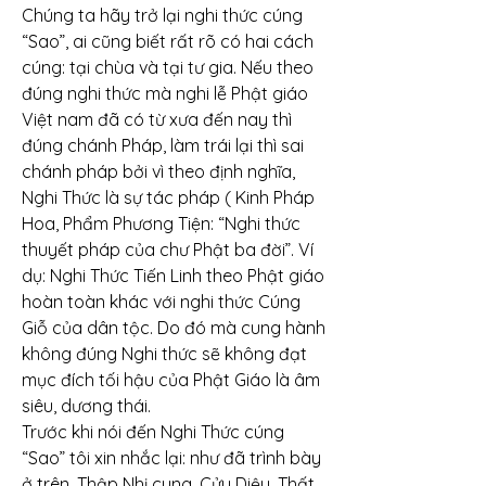
Chúng ta hãy trở lại nghi thức cúng 
“Sao”, ai cũng biết rất rõ có hai cách 
cúng: tại chùa và tại tư gia. Nếu theo 
đúng nghi thức mà nghi lễ Phật giáo 
Việt nam đã có từ xưa đến nay thì 
đúng chánh Pháp, làm trái lại thì sai 
chánh pháp bởi vì theo định nghĩa, 
Nghi Thức là sự tác pháp ( Kinh Pháp 
Hoa, Phẩm Phương Tiện: “Nghi thức 
thuyết pháp của chư Phật ba đời”. Ví 
dụ: Nghi Thức Tiến Linh theo Phật giáo 
hoàn toàn khác với nghi thức Cúng 
Giỗ của dân tộc. Do đó mà cung hành 
không đúng Nghi thức sẽ không đạt 
mục đích tối hậu của Phật Giáo là âm 
siêu, dương thái.
Trước khi nói đến Nghi Thức cúng 
“Sao” tôi xin nhắc lại: như đã trình bày 
ở trên, Thập Nhị cung, Cửu Diệu, Thất 