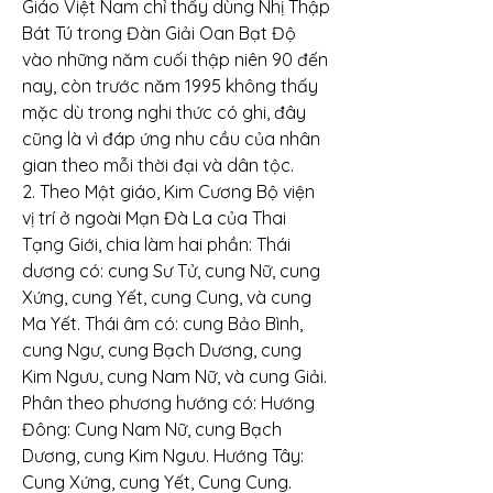
Giáo Việt Nam chỉ thấy dùng Nhị Thập 
Bát Tú trong Đàn Giải Oan Bạt Độ 
vào những năm cuối thập niên 90 đến 
nay, còn trước năm 1995 không thấy 
mặc dù trong nghi thức có ghi, đây 
cũng là vì đáp ứng nhu cầu của nhân 
gian theo mỗi thời đại và dân tộc.
2. Theo Mật giáo, Kim Cương Bộ viện 
vị trí ở ngoài Mạn Đà La của Thai 
Tạng Giới, chia làm hai phần: Thái 
dương có: cung Sư Tử, cung Nữ, cung 
Xứng, cung Yết, cung Cung, và cung 
Ma Yết. Thái âm có: cung Bảo Bình, 
cung Ngư, cung Bạch Dương, cung 
Kim Ngưu, cung Nam Nữ, và cung Giải. 
Phân theo phương hướng có: Hướng 
Đông: Cung Nam Nữ, cung Bạch 
Dương, cung Kim Ngưu. Hướng Tây: 
Cung Xứng, cung Yết, Cung Cung. 