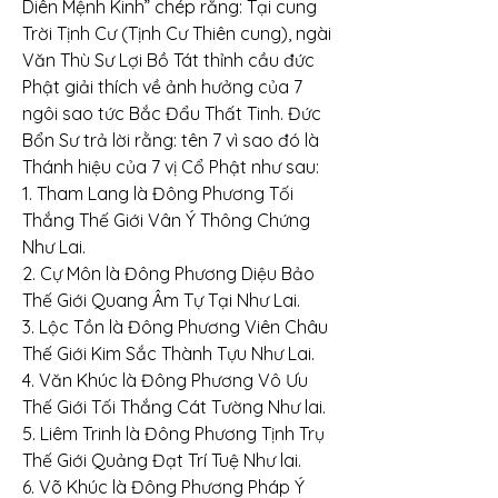
Diên Mệnh Kinh” chép rằng: Tại cung 
Trời Tịnh Cư (Tịnh Cư Thiên cung), ngài 
Văn Thù Sư Lợi Bồ Tát thỉnh cầu đức 
Phật giải thích về ảnh hưởng của 7 
ngôi sao tức Bắc Đẩu Thất Tinh. Đức 
Bổn Sư trả lời rằng: tên 7 vì sao đó là 
Thánh hiệu của 7 vị Cổ Phật như sau:
1. Tham Lang là Đông Phương Tối 
Thắng Thế Giới Vân Ý Thông Chứng 
Như Lai.
2. Cự Môn là Đông Phương Diệu Bảo 
Thế Giới Quang Âm Tự Tại Như Lai.
3. Lộc Tồn là Đông Phương Viên Châu 
Thế Giới Kim Sắc Thành Tựu Như Lai.
4. Văn Khúc là Đông Phương Vô Ưu 
Thế Giới Tối Thắng Cát Tường Như lai.
5. Liêm Trinh là Đông Phương Tịnh Trụ 
Thế Giới Quảng Đạt Trí Tuệ Như lai.
6. Võ Khúc là Đông Phương Pháp Ý 