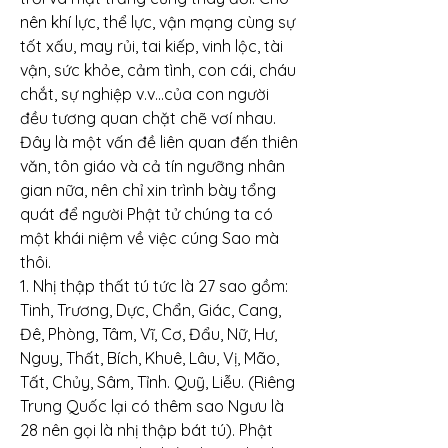
nên khí lực, thể lực, vận mạng cùng sự 
tốt xấu, may rủi, tai kiếp, vinh lộc, tài 
vận, sức khỏe, cảm tình, con cái, cháu 
chắt, sự nghiệp v.v…của con người 
đều tương quan chặt chẽ vơí nhau.
Đây là một vấn đề liên quan đến thiên 
văn, tôn giáo và cả tín ngưỡng nhân 
gian nữa, nên chỉ xin trình bày tổng 
quát để người Phật tử chúng ta có 
một khái niệm về việc cúng Sao mà 
thôi.
1. Nhị thập thất tú tức là 27 sao gồm: 
Tinh, Trương, Dực, Chẩn, Giác, Cang, 
Đê, Phòng, Tâm, Vĩ, Cơ, Đẩu, Nữ, Hư, 
Nguy, Thất, Bích, Khuê, Lâu, Vị, Mão, 
Tất, Chủy, Sâm, Tỉnh. Quỹ, Liễu. (Riêng 
Trung Quốc lại có thêm sao Ngưu là 
28 nên gọi là nhị thập bát tú). Phật 