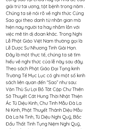
giải trừ tai ương, tật bệnh trong năm .
Chúng ta sẽ nói rõ về nghi thức Cúng 
Sao gọi theo danh từ nhân gian mà 
hiện nay người ta hay nhầm lần với 
việc mê tín dị đoan khác. Trong Nghi 
Lễ Phật Giáo Việt Nam thường gọi là 
Lễ Dược Sư Nhương Tinh Giải Hạn. 
Đây là một thực tế, chúng ta sẽ tìm 
hiểu về nghi thức của lễ này sau đây.
Theo sách Phật Giáo Đại Tạng kinh 
Trường Tế Mục Lục có ghi một số kinh 
sách liên quan đến “Sao” như sau:
Văn Thù Sư Lợi Bồ Tát Cập Chư Thiên 
Sở Thuyết Cát Hung Thời Nhật Thiện 
Ác Tú Diệu Kinh, Chư Tinh Mẫu Đà La 
Ni Kinh, Phật Thuyết Thánh Diệu Mẫu 
Đà La Ni Tinh, Tú Diệu Nghi Quỹ, Bắc 
Đẩu Thất Tinh Tụng Niệm Nghi Quỹ, 