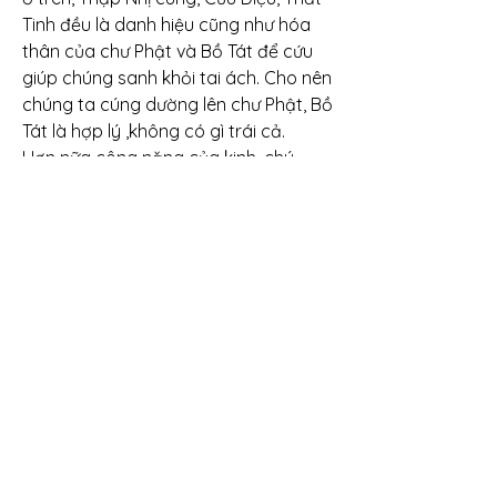
Tinh đều là danh hiệu cũng như hóa 
thân của chư Phật và Bồ Tát để cứu 
giúp chúng sanh khỏi tai ách. Cho nên 
chúng ta cúng dường lên chư Phật, Bồ 
Tát là hợp lý ,không có gì trái cả.
Hơn nữa công năng của kinh, chú 
Phật giáo thường dùng cũng như sự 
linh nghiệm hữu cầu tất ứng của chư 
Phật ,chư Bồ Tát theo đại nguyện của 
các Ngài như: Sự cứu chữa tật bệnh 
của đức Phật Dược Sư, đức A Di Đà 
được tôn xưng là Vô Thượng Y Vương, 
Vô Lượng Thọ, Vô Lượng Quang, Bồ 
Tát Quan Thế Âm, Bồ Tát Địa 
Tạng.v.v… với đại nguyện rộng lớn có 
cầu đều được đáp ứng, ánh sáng hào 
quang của các Ngài không gì sánh 
bằng được. ...Huống gì là ánh sáng 