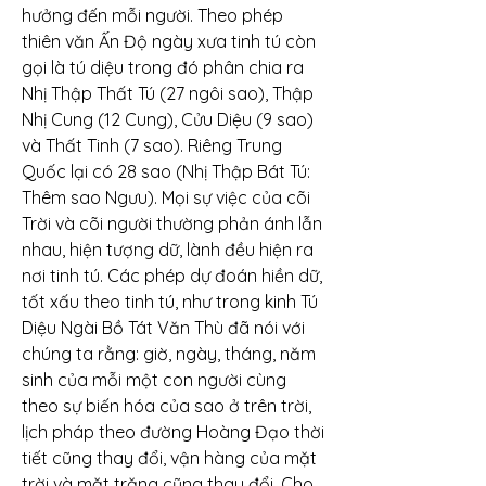
hưởng đến mỗi người. Theo phép 
thiên văn Ấn Độ ngày xưa tinh tú còn 
gọi là tú diệu trong đó phân chia ra 
Nhị Thập Thất Tú (27 ngôi sao), Thập 
Nhị Cung (12 Cung), Cửu Diệu (9 sao) 
và Thất Tinh (7 sao). Riêng Trung 
Quốc lại có 28 sao (Nhị Thập Bát Tú: 
Thêm sao Ngưu). Mọi sự việc của cõi 
Trời và cõi người thường phản ánh lẫn 
nhau, hiện tượng dữ, lành đều hiện ra 
nơi tinh tú. Các phép dự đoán hiền dữ, 
tốt xấu theo tinh tú, như trong kinh Tú 
Diệu Ngài Bồ Tát Văn Thù đã nói với 
chúng ta rằng: giờ, ngày, tháng, năm 
sinh của mỗi một con người cùng 
theo sự biến hóa của sao ở trên trời, 
lịch pháp theo đường Hoàng Đạo thời 
tiết cũng thay đổi, vận hàng của mặt 
trời và mặt trăng cũng thay đổi. Cho 