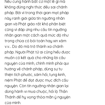
Nếu cung hành bất cứ một lễ gì mà 
không đúng nghi thức đều sai chánh 
pháp. Bởi vì trong thời gian mạt pháp 
này ranh giới giữa tín ngưỡng nhân 
gian và Phật giáo rất khó phân biệt 
cũng vì đáp ứng nhu cầu tín ngưỡng 
nhân gian một cách quá mức độ như 
trong chùa có bói toán hay xin xăm 
v.v… Do đó mà trở thành xa chánh 
pháp. Người Phật tử ai cũng hiểu được 
muốn có kết quả cho những lời cầu 
nguyện của mình, chính mình phải qui 
hướng về chánh pháp, dùng sự tu 
thiện tích phước, sám hối, tụng kinh, 
niệm Phật để đạt được mục đích cầu 
nguyện. Còn tín ngưỡng nhân gian lại 
dùng hành vi mua chuộc, hối lộ Thần 
Thánh để hy vọng thỏa mãn ý nguyện 
của mình.