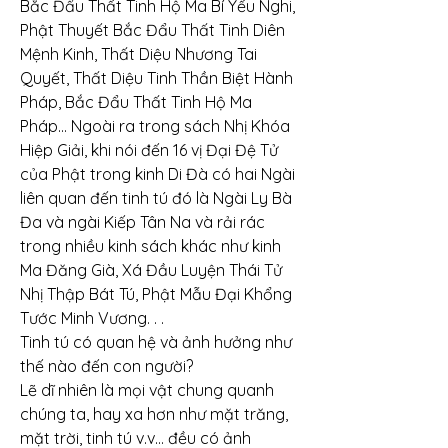
Bắc Đẩu Thất Tinh Hộ Ma Bí Yếu Nghi, 
Phật Thuyết Bắc Đẩu Thất Tinh Diên 
Mệnh Kinh, Thất Diệu Nhương Tai 
Quyết, Thất Diệu Tinh Thần Biệt Hành 
Pháp, Bắc Đẩu Thất Tinh Hộ Ma 
Pháp… Ngoài ra trong sách Nhị Khóa 
Hiệp Giải, khi nói đến 16 vị Đại Đệ Tử 
của Phật trong kinh Di Đà có hai Ngài 
liên quan đến tinh tú đó là Ngài Ly Bà 
Đa và ngài Kiếp Tân Na và rải rác 
trong nhiều kinh sách khác như kinh 
Ma Đăng Già, Xá Đầu Luyện Thái Tử 
Nhị Thập Bát Tú, Phật Mẫu Đại Khổng 
Tước Minh Vương. . .
Tinh tú có quan hệ và ảnh hưởng như 
thế nào đến con người?
Lẽ dĩ nhiên là mọi vật chung quanh 
chúng ta, hay xa hơn như mặt trăng, 
mặt trời, tinh tú v.v… đều có ảnh 