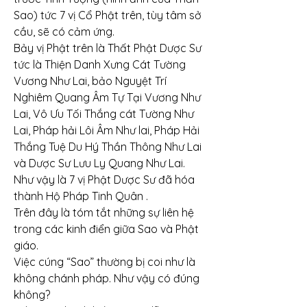
Sao) tức 7 vị Cổ Phật trên, tùy tâm sở 
cầu, sẽ có cảm ứng.
Bảy vị Phật trên là Thất Phật Dược Sư 
tức là Thiện Danh Xưng Cát Tường 
Vương Như Lai, bảo Nguyệt Trí 
Nghiêm Quang Âm Tự Tại Vương Như 
Lai, Vô Ưu Tối Thắng cát Tường Như 
Lai, Pháp hải Lôi Âm Như lai, Pháp Hải 
Thắng Tuệ Du Hý Thần Thông Như Lai 
và Dược Sư Lưu Ly Quang Như Lai. 
Như vậy là 7 vị Phật Dược Sư đã hóa 
thành Hộ Pháp Tinh Quân .
Trên đây là tóm tắt những sự liên hệ 
trong các kinh điển giữa Sao và Phật 
giáo.
Việc cúng “Sao” thường bị coi như là 
không chánh pháp. Như vậy có đúng 
không?