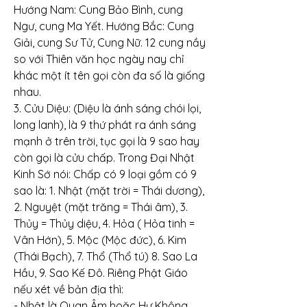
Hướng Nam: Cung Bảo Bình, cung 
Ngư, cung Ma Yết. Hướng Bắc: Cung 
Giải, cung Sư Tử, Cung Nữ. 12 cung nầy 
so với Thiên văn học ngày nay chỉ 
khác một ít tên gọi còn đa số là giống 
nhau.
3. Cửu Diệu: (Diệu là ánh sáng chói lọi, 
long lanh), là 9 thứ phát ra ánh sáng 
mạnh ở trên trời, tục gọi là 9 sao hay 
còn gọi là cửu chấp. Trong Đại Nhật 
Kinh Sớ nói: Chấp có 9 loại gồm có 9 
sao là: 1. Nhật (mặt trời = Thái dương), 
2. Nguyệt (mặt trăng = Thái âm), 3. 
Thủy = Thủy diệu, 4. Hỏa ( Hỏa tinh = 
Vân Hớn), 5. Mộc (Mộc đức), 6. Kim 
(Thái Bạch), 7. Thổ (Thổ tú) 8. Sao La 
Hầu, 9. Sao Kế Đô. Riêng Phật Giáo 
nếu xét về bản địa thì:
- Nhật là Quan Âm hoặc Hư Không 