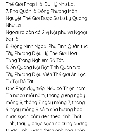
Thế Giới Pháp Hải Du Hý Như Lai.
7. Phá Quân là Đông Phương Mãn 
Nguyệt Thế Giới Dược Sư Lư Ly Quang 
Như Lai.
Ngoài ra còn có 2 vị Nội phụ và Ngoại 
bật là:
8. Động Minh Ngoại Phụ Tinh Quân tức 
Tây Phương Diệu Hỷ Thế Giới Hoa 
Tạng Trang Nghiêm Bồ Tát.
9. Ẩn Quang Nội Bật Tinh Quân tức 
Tây Phương Diệu Viên Thế giới An Lạc 
Tự Tại Bồ Tát.
Đức Phật dạy tiếp: Nếu có Thiện nam, 
Tín nữ cứ mỗi năm, tháng giêng ngày 
mồng 8, tháng 7 ngày mồng 7, tháng 
9 ngày mồng 9 sắm sửa hương hoa, 
nước sạch, cắm đèn theo hình Thất 
Tinh, thay y phục sạch sẽ cúng dường 
trước Tinh Tượng (hình ảnh của Thần 